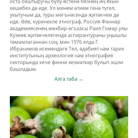
оста оештыручы булу өстенә безнең иң якын
кешебез дә иде. Ул минем әтием генә түгел,
укытучым да, туры мәгънәсендә җитәкчем дә
иде. Әйе, күренекле этнограф, Россия Фәннәр
академиясенең мөхбир-әгъзасы Раил Гомәр улы
Кузеев җитәкчелегендә аспирантураны уңышлы
тәмамлаганнан соң, мин 1976 елда Г.
Ибраһимов исемендәге Тел, әдәбият һәм тарих
институтының археология һәм этнография
секторында кече фәнни хезмәткәр булып эшли
башладым.
Алга таба →