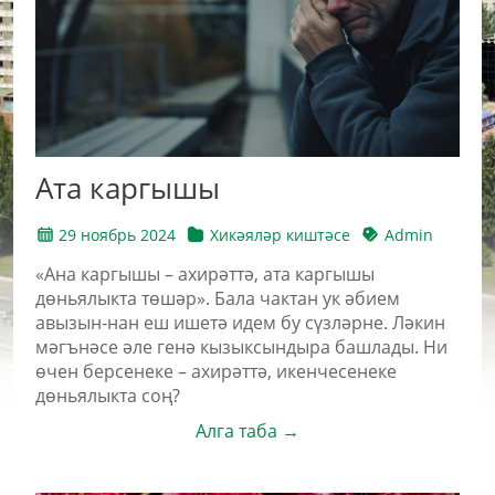
Ата каргышы
29 ноябрь 2024
Хикәяләр киштәсе
Admin
«Ана каргышы – ахирәттә, ата каргышы
дөньялыкта төшәр». Бала чактан ук әбием
авызын-нан еш ишетә идем бу сүзләрне. Ләкин
мәгънәсе әле генә кызыксындыра башлады. Ни
өчен берсенеке – ахирәттә, икенчесенеке
дөньялыкта соң?
Алга таба →