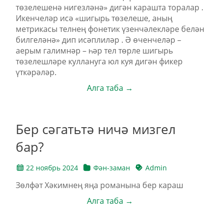
төзелешенә нигезләнә» дигән карашта торалар .
Икенчеләр исә «шигырь төзелеше, аның
метрикасы телнең фонетик үзенчәлекләре белән
билгеләнә» дип исәплиләр . Ә өченчеләр –
аерым галимнәр – һәр тел төрле шигырь
төзелешләре куллануга юл куя дигән фикер
үткәрәләр.
Алга таба →
Бер сәгатьтә ничә мизгел
бар?
22 ноябрь 2024
Фән-заман
Admin
Зөлфәт Хәкимнең яңа романына бер караш
Алга таба →