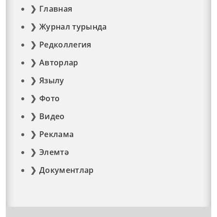
Главная
Журнал турында
Редколлегия
Авторлар
Язылу
Фото
Видео
Реклама
Элемтә
Документлар