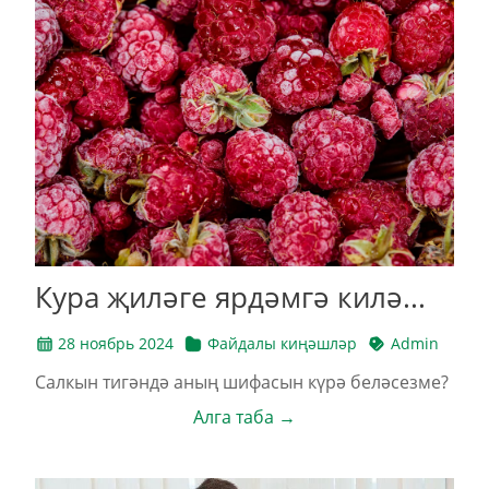
Кура җиләге ярдәмгә килә...
28 ноябрь 2024
Файдалы киңәшләр
Admin
Салкын тигәндә аның шифасын күрә беләсезме?
Алга таба →