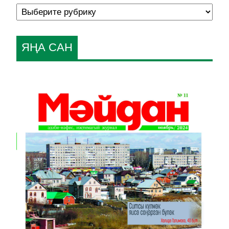
ЯҢА САН