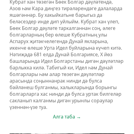
Кубрат хан төзегән Бөек Болгар дәүләтендә,
Азов һәм Кара диңгез тирәләрендәге далаларда
яшәгәннәр. Бу хакыйкатьне барыгыз да
беләсездер инде дип уйлыйм. Кубрат хан үлеп,
Бөек Болгар дәүләте таркалганнан соң, әлеге
болгарларның бер өлеше Кубратның улы
Аспарух җитәкчелегендә Дунай якларына,
икенче өлеше Урта Идел буйларына күчеп китә.
Нәтиҗәдә 681 елда Дунай Болгариясе, X йөз
башларында Идел Болгарстаны дигән дәүләтләр
барлыкка килә. Табигый ки, Идел һәм Дунай
болгарлары һәм алар төзегән дәүләтләр
арасында соңыннанрак нинди дә булса
бәйләнеш булганмы, халыкларында борынгы
болгарларга хас нинди дә булса уртак билгеләр
сакланып калганмы дигән урынлы сораулар
үзеннән-үзе туа.
Алга таба →