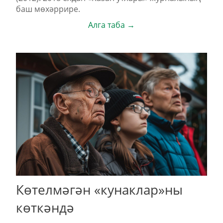
баш мөхәррире.
Алга таба →
Көтелмәгән «кунаклар»ны
көт­кән­дә