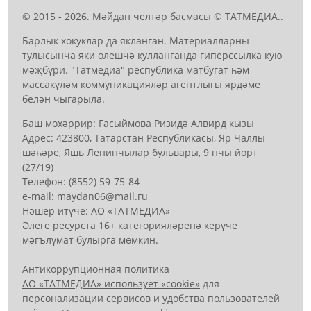
© 2015 - 2026. Мәйдан челтәр басмасы © ТАТМЕДИА..
Барлык хокуклар да якланган. Материалларны
тулысынча яки өлешчә кулланганда гиперссылка кую
мәҗбүри. "Татмедиа" республика матбугат һәм
массакүләм коммуникацияләр агентлыгы ярдәме
белән чыгарыла.
Баш мөхәррир: Гасыймова Ризидә Алвирд кызы
Адрес: 423800, Татарстан Республикасы, Яр Чаллы
шәһәре, Яшь Ленинчылар бульвары, 9 нчы йорт
(27/19)
Телефон: (8552) 59-75-84
е-mail: mауdаn06@mail.гu
Нәшер итүче: АО «ТАТМЕДИА»
Әлеге ресурста 16+ категорияләренә керүче
мәгълүмат булырга мөмкин.
Антикоррупционная политика
АО «ТАТМЕДИА» использует «cookie»
для
персонализации сервисов и удобства пользователей