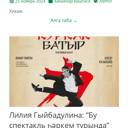
25 ноябрь 2024
Хикәяләр киштәсе
Admin
Хикәя.
Алга таба →
Лилия Гыйбадулина: “Бу
спектакль һәркем турында”