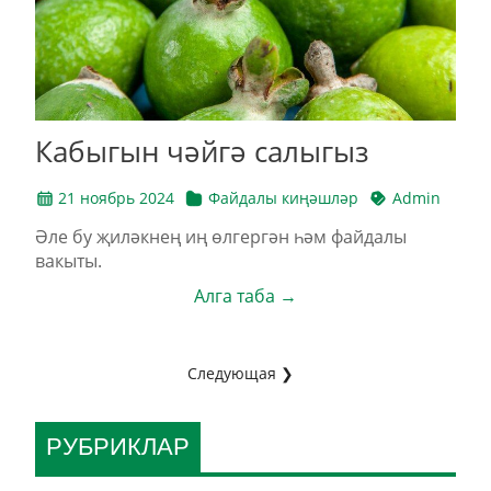
Кабыгын чәйгә салыгыз
21 ноябрь 2024
Файдалы киңәшләр
Admin
Әле бу җиләкнең иң өлгергән һәм файдалы
вакыты.
Алга таба →
Следующая ❯
РУБРИКЛАР