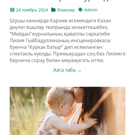
24 ноябрь 2024
Язмалар
Admin
Шушы көннәрдә Кариев исемендәге Казан
дәүләт яшьләр театрында хезмәттәшебез,
“Мәйдан”журналының җаваплы сәркатибе
Лилия Гыйбадуллинаның инсценировкасы
буенча “Куркак батыр” дип исемләнгән
спектакль куелды. Премьерадан соң без Лилиягә
берничә сорау белән мөрәҗәгать иттек.
Алга таба →