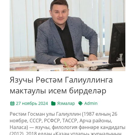
Язучы Рөстәм Галиуллинга
мактаулы исем бирделәр
27 ноябрь 2024
Язмалар
Admin
Рөстәм Госман улы Галиуллин (1987 елның 26
ноябре, СССР, РСФСР, ТАССР, Арча районы,
Наласа) — язучы, филология фәннәре кандидаты
(2012). 2018 елдан «Казан утлары» журналының