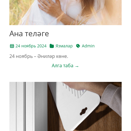
Ана теләге
24 ноябрь 2024
Язмалар
Admin
24 ноябрь – Әниләр көне.
Алга таба →