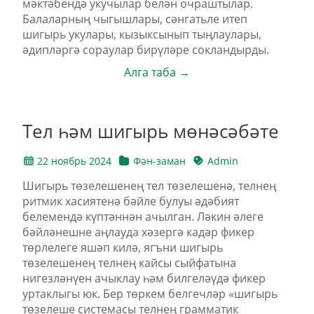
мәктәбендә укучылар белән очраштылар.
Балаларның чыгышлары, сәнгатьле итеп
шигырь укулары, кызыксынып тыңлаулары,
әдипләргә сораулар бирүләре сокландырды.
Алга таба →
Тел һәм шигырь мөнәсәбәте
22 ноябрь 2024
Фән-заман
Admin
Шигырь төзелешенең тел төзелешенә, телнең
ритмик хасиятенә бәйле булуы әдәбият
белемендә күптәннән ачылган. Ләкин әлеге
бәйләнешне аңлауда хәзергә кадәр фикер
төрлелеге яшәп килә, ягъни шигырь
төзелешенең телнең кайсы сыйфатына
нигезләнүен ачыклау һәм билгеләүдә фикер
уртаклыгы юк. Бер төркем белгечләр «шигырь
төзелеше системасы телнең грамматик