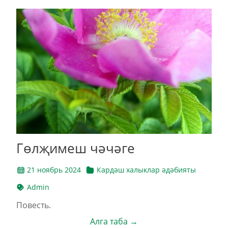
Гөл­җи­меш чә­чә­ге
21 ноябрь 2024
Кардәш халыклар әдәбияты
Admin
По­весть.
Алга таба →