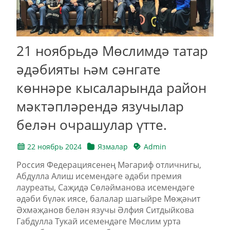
21 ноябрьдә Мөслимдә татар
әдәбияты һәм сәнгате
көннәре кысаларында район
мәктәпләрендә язучылар
белән очрашулар үтте.
22 ноябрь 2024
Язмалар
Admin
Россия Федерациясенең Мәгариф отличнигы,
Абдулла Алиш исемендәге әдәби премия
лауреаты, Саҗидә Сөләйманова исемендәге
әдәби бүләк иясе, балалар шагыйре Мөҗәһит
Әхмәҗанов белән язучы Әлфия Ситдыйкова
Габдулла Тукай исемендәге Мөслим урта