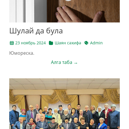
Шулай да була
23 ноябрь 2024
Шаян сәхифә
Admin
Юмореска.
Алга таба →