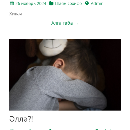
26 ноябрь 2024
Шаян сәхифә
Admin
Хикәя.
Алга таба →
Әллә?!