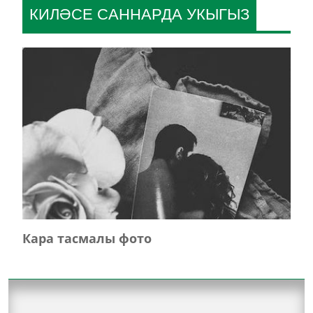
КИЛӘСЕ САННАРДА УКЫГЫЗ
Кара тасмалы фото