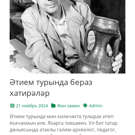
Әтием турында бераз
хатирәләр
21 ноябрь 2024
Фән-заман
Admin
Әтием турында мин киләчәктә тулырак итеп
язачакмын әле. Язарга тиешмен. Ул бит татар
дөньясында атаклы галим-археолог, педагог,