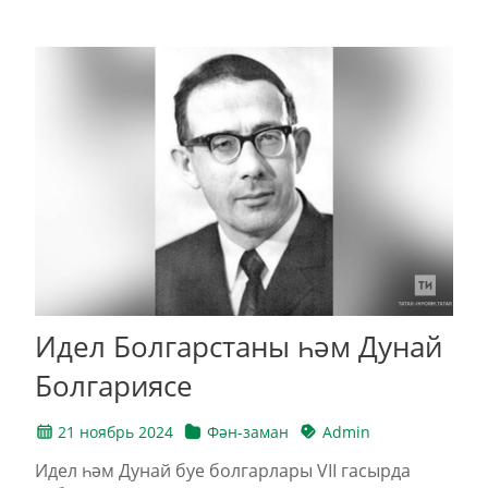
Идел Болгарстаны һәм Дунай
Болгариясе
21 ноябрь 2024
Фән-заман
Admin
Идел һәм Дунай буе болгарлары VII гасырда