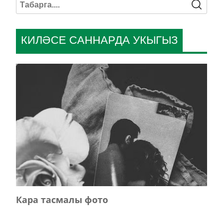
КИЛӘСЕ САННАРДА УКЫГЫЗ
Кара тасмалы фото