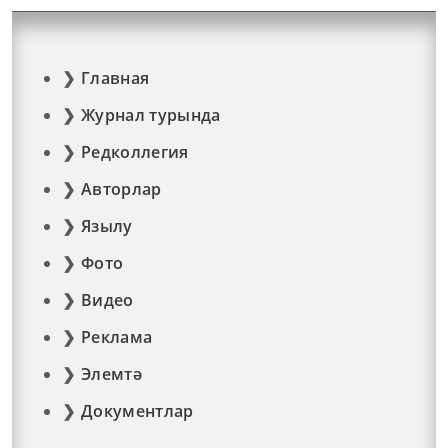
Главная
Журнал турында
Редколлегия
Авторлар
Язылу
Фото
Видео
Реклама
Элемтә
Документлар