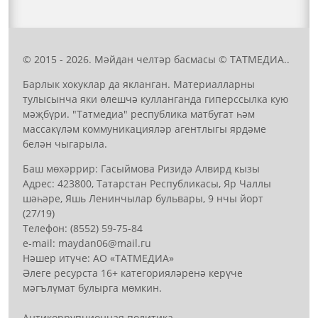
© 2015 - 2026. Мәйдан челтәр басмасы © ТАТМЕДИА..
Барлык хокуклар да якланган. Материалларны
тулысынча яки өлешчә кулланганда гиперссылка кую
мәҗбүри. "Татмедиа" республика матбугат һәм
массакүләм коммуникацияләр агентлыгы ярдәме
белән чыгарыла.
Баш мөхәррир: Гасыймова Ризидә Алвирд кызы
Адрес: 423800, Татарстан Республикасы, Яр Чаллы
шәһәре, Яшь Ленинчылар бульвары, 9 нчы йорт
(27/19)
Телефон: (8552) 59-75-84
е-mail: mауdаn06@mail.гu
Нәшер итүче: АО «ТАТМЕДИА»
Әлеге ресурста 16+ категорияләренә керүче
мәгълүмат булырга мөмкин.
Антикоррупционная политика