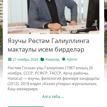
Язучы Рөстәм Галиуллинга
мактаулы исем бирделәр
27 ноябрь 2024
Язмалар
Admin
Рөстәм Госман улы Галиуллин (1987 елның 26
ноябре, СССР, РСФСР, ТАССР, Арча районы,
Наласа) — язучы, филология фәннәре кандидаты
(2012). 2018 елдан «Казан утлары» журналының
баш мөхәррире.
Алга таба →