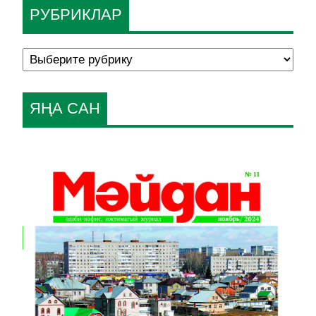
РУБРИКЛАР
ЯҢА САН