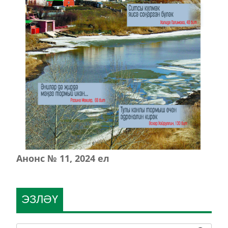
Анонс № 11, 2024 ел
ЭЗЛӘҮ