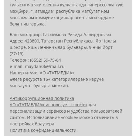
тулысынча яки өлешчә кулланганда гиперссылка кую
мәҗбүри. "Татмедиа" республика матбугат һәм
массакүләм коммуникацияләр агентлыгы ярдәме
белән чыгарыла.
Баш мөхәррир: Гасыймова Ризидә Алвирд кызы
Адрес: 423800, Татарстан Республикасы, Яр Чаллы
шәһәре, Яшь Ленинчылар бульвары, 9 нчы йорт
(27/19)
Телефон: (8552) 59-75-84
е-mail: mауdаn06@mail.гu
Нәшер итүче: АО «ТАТМЕДИА»
Әлеге ресурста 16+ категорияләренә керүче
мәгълүмат булырга мөмкин.
Антикоррупционная политика
АО «ТАТМЕДИА» использует «cookie»
для
персонализации сервисов и удобства пользователей
сайтом. Использование «cookie» можно отменить в
настройках браузера.
Политика конфиденциальности