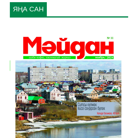
ЯҢА САН