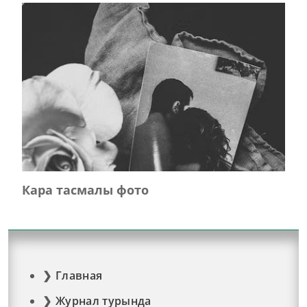
Кара тасмалы фото
Главная
Журнал турында