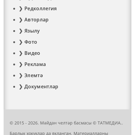
Редколлегия
Авторлар
Язылу
Фото
Видео
Реклама
Элемтә
Документлар
© 2015 - 2026. Мәйдан челтәр басмасы © ТАТМЕДИА..
Барлык хокуклар да якланган. Материалларны