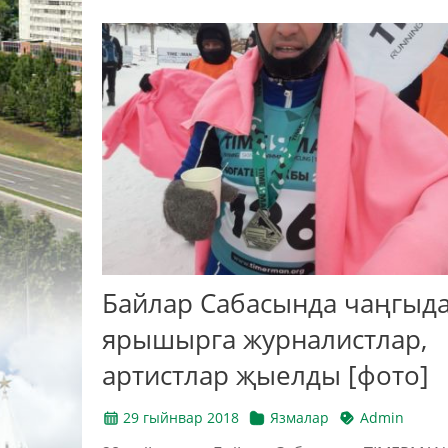
Байлар Сабасында чаңгыд
ярышырга журналистлар,
артистлар җыелды [фото]
29 гыйнвар 2018
Язмалар
Admin