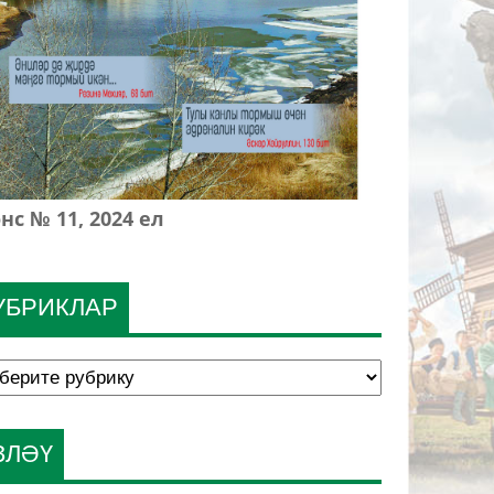
нс № 11, 2024 ел
УБРИКЛАР
ЗЛӘҮ