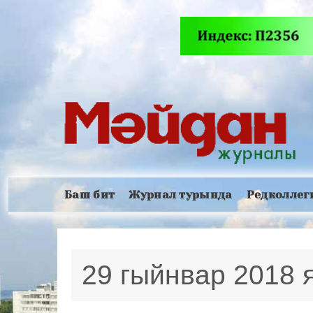
Баш бит
Журнал турында
Редколлег
29 гыйнвар 2018