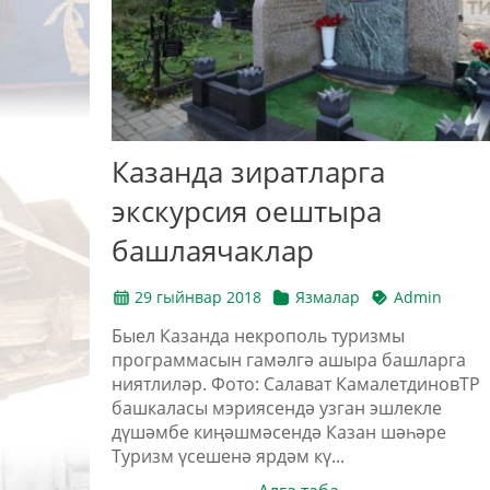
Казанда зиратларга
экскурсия оештыра
башлаячаклар
29 гыйнвар 2018
Язмалар
Admin
Быел Казанда некрополь туризмы
программасын гамәлгә ашыра башларга
ниятлиләр. Фото: Салават КамалетдиновТР
башкаласы мэриясендә узган эшлекле
дүшәмбе киңәшмәсендә Казан шәһәре
Туризм үсешенә ярдәм кү...