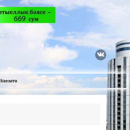
Элемтә