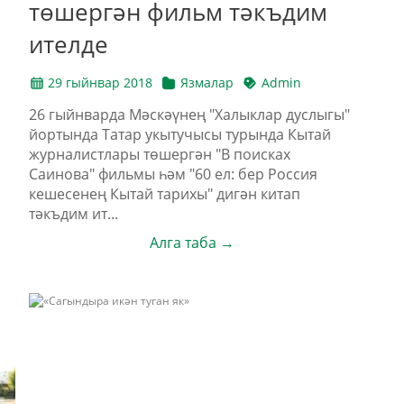
төшергән фильм тәкъдим
ителде
29 гыйнвар 2018
Язмалар
Admin
26 гыйнварда Мәскәүнең "Халыклар дуслыгы"
йортында Татар укытучысы турында Кытай
журналистлары төшергән "В поисках
Саинова" фильмы һәм "60 ел: бер Россия
кешесенең Кытай тарихы" дигән китап
тәкъдим ит...
Алга таба →