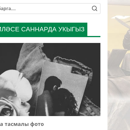
ИЛӘСЕ САННАРДА УКЫГЫЗ
а тасмалы фото