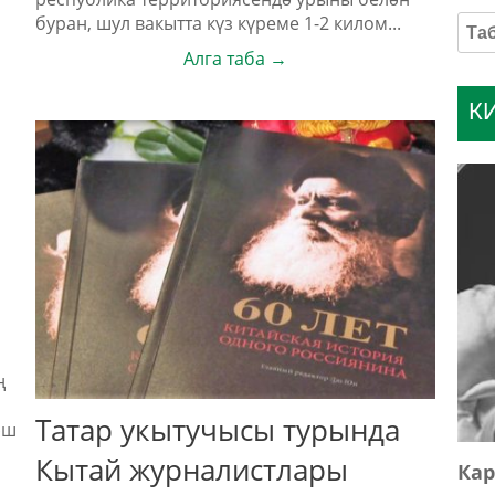
буран, шул вакытта күз күреме 1-2 килом...
Алга таба →
К
ң
Татар укытучысы турында
әш
Кытай журналистлары
Кар