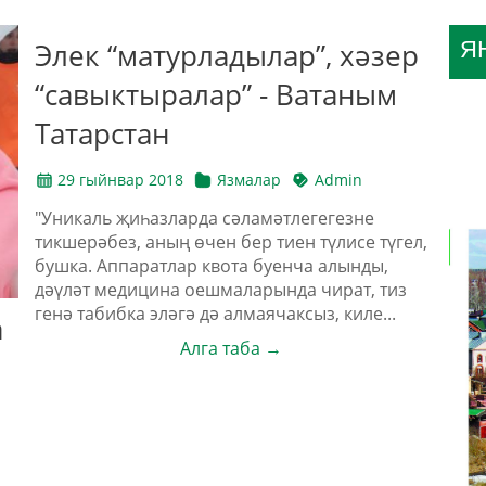
Элек “матурладылар”, хәзер
Я
“савыктыралар” - Ватаным
Татарстан
29 гыйнвар 2018
Язмалар
Admin
"Уникаль җиһазларда сәламәтлегегезне
тикшерәбез, аның өчен бер тиен түлисе түгел,
бушка. Аппаратлар квота буенча алынды,
дәүләт медицина оешмаларында чират, тиз
генә табибка эләгә дә алмаячаксыз, киле...
а
Алга таба →