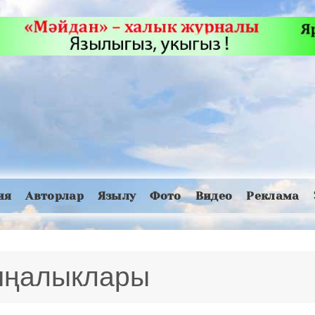
ия
Авторлар
Язылу
Фото
Видео
Реклама
 яңалыклары