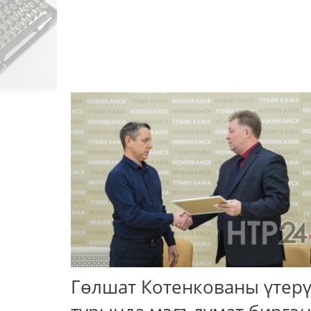
Гөлшат Котенкованы үтер