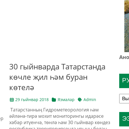
Ано
30 гыйнварда Татарстанда
көчле җил һәм буран
Р
көтелә
29 гыйнвар 2018
Язмалар
Admin
Татарстанның Гидрометеорология һәм
әйләнә-тирә мохит мониторингы идарәсе
Э
ер
хәбәр итүенчә, төнлә һәм 30 гыйнвар көндез
республика территориясендә урыны белән