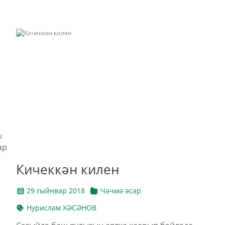
ы
ар
Кичеккән килен
29 гыйнвар 2018
Чәчмә әсәр
Нурислам ХӘСӘНОВ