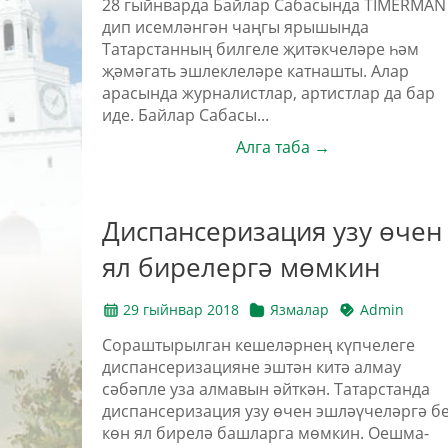
28 гыйнварда Байлар Сабасында TIMERMAN
дип исемләнгән чаңгы ярышында
Татарстанның билгеле җитәкчеләре һәм
җәмәгать эшлеклеләре катнашты. Алар
арасында журналистлар, артистлар да бар
иде. Байлар Сабасы...
Алга таба →
Диспансеризация узу өчен
ял бирелергә мөмкин
29 гыйнвар 2018
Язмалар
Admin
Сораштырылган кешеләрнең күпчелеге
диспансеризацияне эштән китә алмау
сәбәпле уза алмавын әйткән. Татарстанда
диспансеризация узу өчен эшләүчеләргә б
көн ял бирелә башларга мөмкин. Оешма-