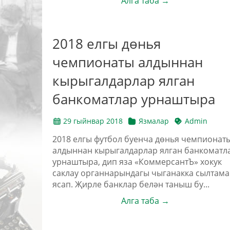
Алга таба →
2018 елгы дөнья
чемпионаты алдыннан
кырыгалдарлар ялган
банкоматлар урнаштыра
29 гыйнвар 2018
Язмалар
Admin
2018 елгы футбол буенча дөнья чемпионат
алдыннан кырыгалдарлар ялган банкоматл
урнаштыра, дип яза «КоммерсантЪ» хокук
саклау органнарындагы чыганакка сылтама
ясап. Җирле банклар белән таныш бу...
Алга таба →