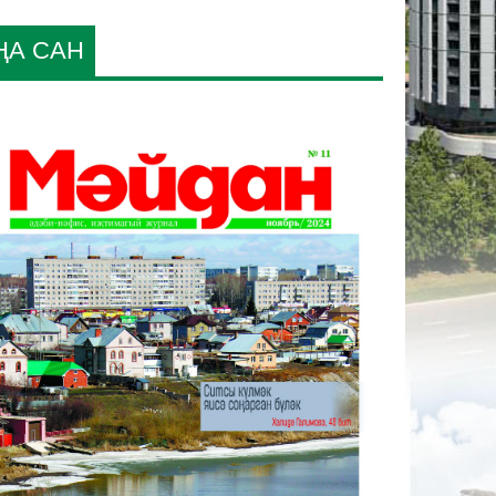
ҢА САН