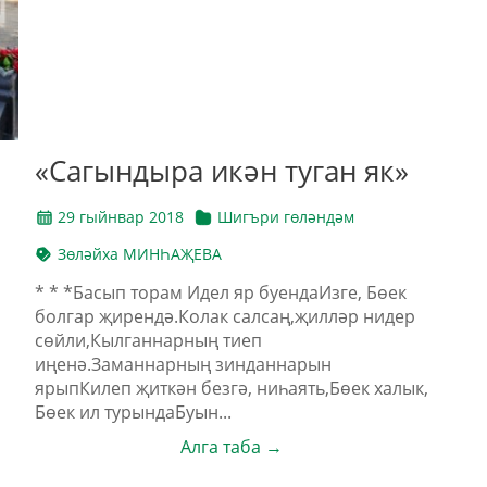
«Сагындыра икән туган як»
29 гыйнвар 2018
Шигъри гөләндәм
Зөләйха МИНҺАҖЕВА
* * *Басып торам Идел яр буендаИзге, Бөек
болгар җирендә.Колак салсаң,җилләр нидер
сөйли,Кылганнарның тиеп
иңенә.Заманнарның зинданнарын
ярыпКилеп җиткән безгә, ниһаять,Бөек халык,
Бөек ил турындаБуын...
Алга таба →