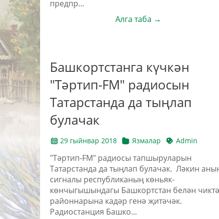
предпр...
Алга таба →
Башкортстанга күчкән
"Тәртип-FM" радиосын
Татарстанда да тыңлап
булачак
29 гыйнвар 2018
Язмалар
Admin
"Тәртип-FM" радиосы тапшыруларын
Татарстанда да тыңлап булачак. Ләкин аны
сигналы республиканың көньяк-
көнчыгышындагы Башкортстан белән чикт
районнарына кадәр генә җитәчәк.
Радиостанция Башко...