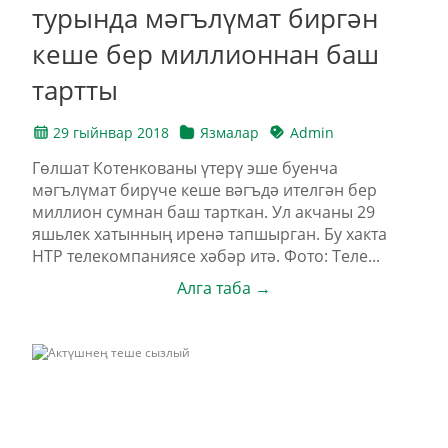
турында мәгълүмат биргән
кеше бер миллионнан баш
тартты
29 гыйнвар 2018
Язмалар
Admin
Гөлшат Котенкованы үтерү эше буенча
мәгълүмат бирүче кеше вәгъдә ителгән бер
миллион сумнан баш тарткан. Ул акчаны 29
яшьлек хатынның иренә тапшырган. Бу хакта
НТР телекомпаниясе хәбәр итә. Фото: Теле...
Алга таба →