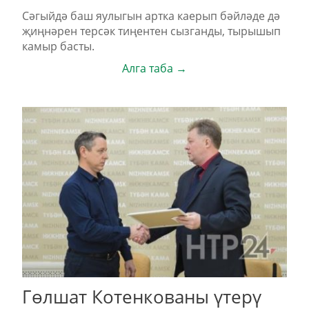
Сәгыйдә баш яулыгын артка каерып бәйләде дә
җиңнәрен терсәк тиңентен сызганды, тырышып
камыр басты.
Алга таба →
Гөлшат Котенкованы үтерү