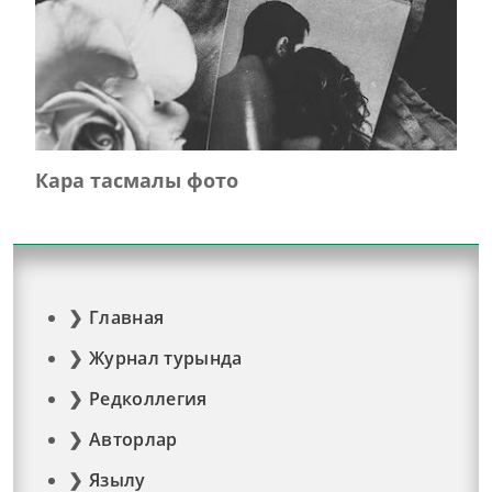
Кара тасмалы фото
Главная
Журнал турында
Редколлегия
Авторлар
Язылу