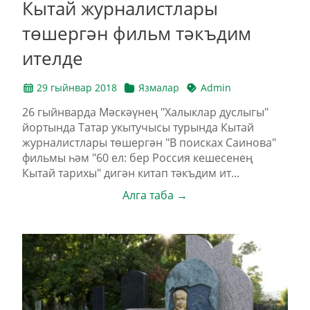
Кытай журналистлары
төшергән фильм тәкъдим
ителде
29 гыйнвар 2018
Язмалар
Admin
26 гыйнварда Мәскәүнең "Халыклар дуслыгы"
йортында Татар укытучысы турында Кытай
журналистлары төшергән "В поисках Саинова"
фильмы һәм "60 ел: бер Россия кешесенең
Кытай тарихы" дигән китап тәкъдим ит...
Алга таба →