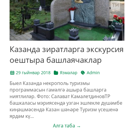
Казанда зиратларга экскурсия
оештыра башлаячаклар
29 гыйнвар 2018
Язмалар
Admin
Быел Казанда некрополь туризмы
программасын гамәлгә ашыра башларга
ниятлиләр. Фото: Салават КамалетдиновТР
башкаласы мэриясендә узган эшлекле дүшәмбе
киңәшмәсендә Казан шәһәре Туризм үсешенә
ярдәм кү...
Алга таба →