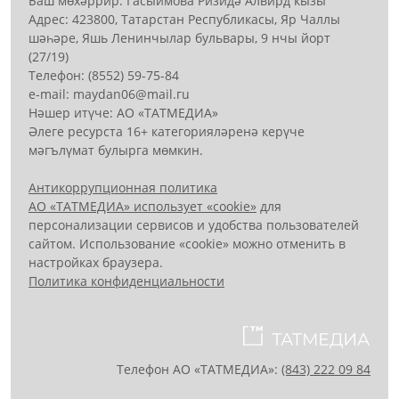
Баш мөхәррир: Гасыймова Ризидә Алвирд кызы
Адрес: 423800, Татарстан Республикасы, Яр Чаллы
шәһәре, Яшь Ленинчылар бульвары, 9 нчы йорт
(27/19)
Телефон: (8552) 59-75-84
е-mail: mауdаn06@mail.гu
Нәшер итүче: АО «ТАТМЕДИА»
Әлеге ресурста 16+ категорияләренә керүче
мәгълүмат булырга мөмкин.
Антикоррупционная политика
АО «ТАТМЕДИА» использует «cookie»
для
персонализации сервисов и удобства пользователей
сайтом. Использование «cookie» можно отменить в
настройках браузера.
Политика конфиденциальности
Телефон АО «ТАТМЕДИА»:
(843) 222 09 84