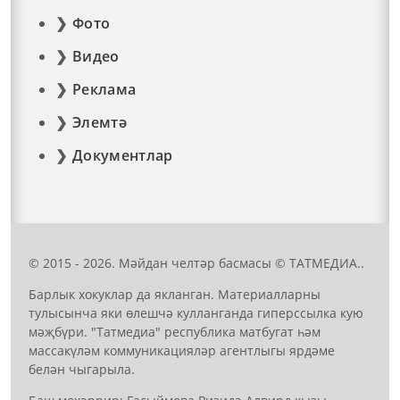
Фото
Видео
Реклама
Элемтә
Документлар
© 2015 - 2026. Мәйдан челтәр басмасы © ТАТМЕДИА..
Барлык хокуклар да якланган. Материалларны
тулысынча яки өлешчә кулланганда гиперссылка кую
мәҗбүри. "Татмедиа" республика матбугат һәм
массакүләм коммуникацияләр агентлыгы ярдәме
белән чыгарыла.