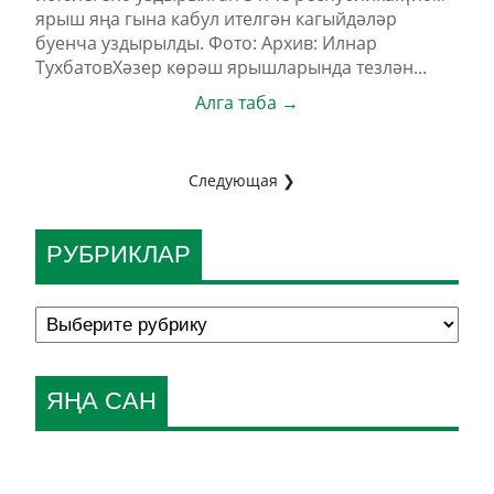
ярыш яңа гына кабул ителгән кагыйдәләр
буенча уздырылды. Фото: Архив: Илнар
ТухбатовХәзер көрәш ярышларында тезлән...
Алга таба →
Следующая ❯
РУБРИКЛАР
ЯҢА САН