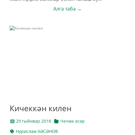
Алга таба →
Кичеккән килен
29 гыйнвар 2018
Чәчмә әсәр
Нурислам ХӘСӘНОВ