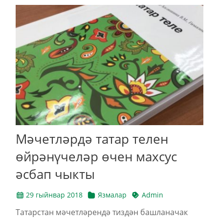
Мәчетләрдә татар телен
өйрәнүчеләр өчен махсус
әсбап чыкты
29 гыйнвар 2018
Язмалар
Admin
Татарстан мәчетләрендә тиздән башланачак