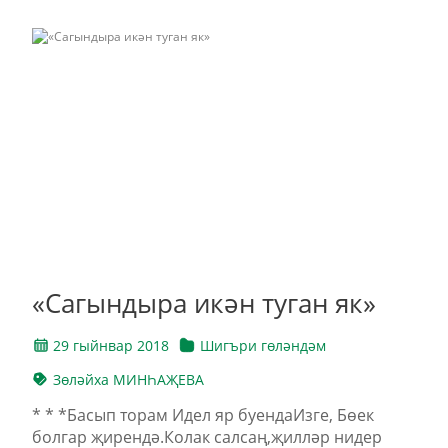
«Сагындыра икән туган як»
29 гыйнвар 2018
Шигъри гөләндәм
Зөләйха МИНҺАҖЕВА
* * *Басып торам Идел яр буендаИзге, Бөек
болгар җирендә.Колак салсаң,җилләр нидер