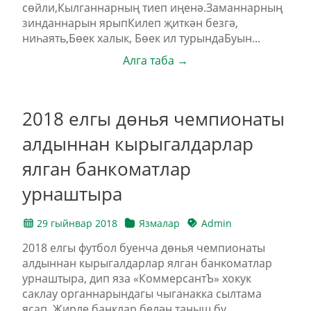
сөйли,Кылганнарның тиеп иңенә.Заманнарның
зинданнарын ярыпКилеп җиткән безгә,
ниһаять,Бөек халык, Бөек ил турындаБуын...
Алга таба →
2018 елгы дөнья чемпионаты
алдыннан кырыгалдарлар
ялган банкоматлар
урнаштыра
29 гыйнвар 2018
Язмалар
Admin
2018 елгы футбол буенча дөнья чемпионаты
алдыннан кырыгалдарлар ялган банкоматлар
урнаштыра, дип яза «КоммерсантЪ» хокук
саклау органнарындагы чыганакка сылтама
ясап. Җирле банклар белән таныш бу...