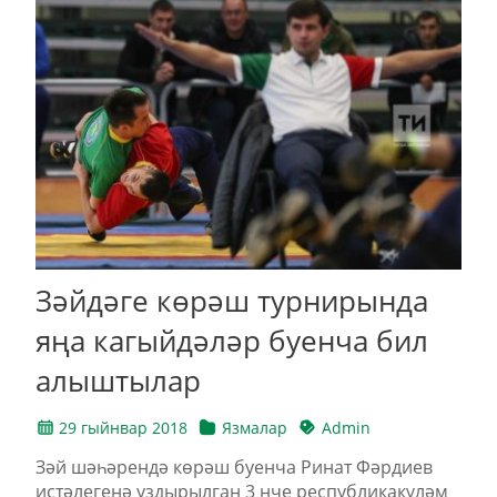
Зәйдәге көрәш турнирында
яңа кагыйдәләр буенча бил
алыштылар
29 гыйнвар 2018
Язмалар
Admin
Зәй шәһәрендә көрәш буенча Ринат Фәрдиев
истәлегенә уздырылган 3 нче республикакүләм