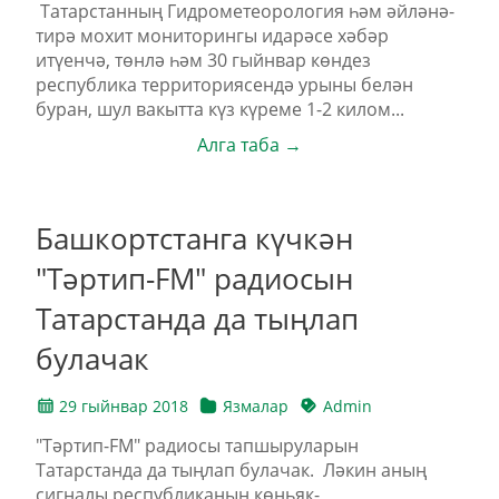
Татарстанның Гидрометеорология һәм әйләнә-
тирә мохит мониторингы идарәсе хәбәр
итүенчә, төнлә һәм 30 гыйнвар көндез
республика территориясендә урыны белән
буран, шул вакытта күз күреме 1-2 килом...
Алга таба →
Башкортстанга күчкән
"Тәртип-FM" радиосын
Татарстанда да тыңлап
булачак
29 гыйнвар 2018
Язмалар
Admin
"Тәртип-FM" радиосы тапшыруларын
Татарстанда да тыңлап булачак. Ләкин аның
сигналы республиканың көньяк-