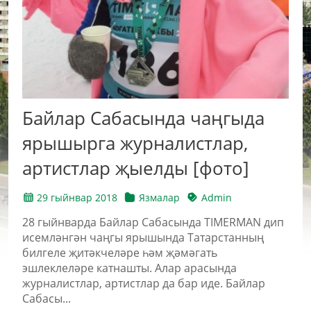
Байлар Сабасында чаңгыда
ярышырга журналистлар,
артистлар җыелды [фото]
29 гыйнвар 2018
Язмалар
Admin
28 гыйнварда Байлар Сабасында TIMERMAN дип
исемләнгән чаңгы ярышында Татарстанның
билгеле җитәкчеләре һәм җәмәгать
эшлеклеләре катнашты. Алар арасында
журналистлар, артистлар да бар иде. Байлар
Сабасы...