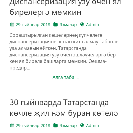
Диспансеризация узу өчен ял
бирелергә мөмкин
29 гыйнвар 2018
Язмалар
Admin
Сораштырылган кешеләрнең күпчелеге
диспансеризацияне эштән китә алмау сәбәпле
уза алмавын әйткән. Татарстанда
диспансеризация узу өчен эшләүчеләргә бер
көн ял бирелә башларга мөмкин. Оешма-
предпр...
Алга таба →
30 гыйнварда Татарстанда
көчле җил һәм буран көтелә
29 гыйнвар 2018
Язмалар
Admin