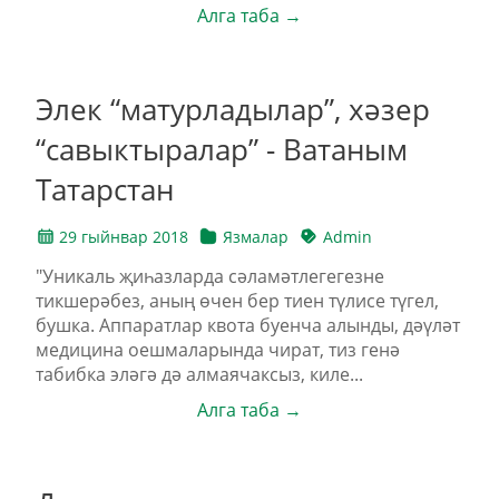
Алга таба →
Элек “матурладылар”, хәзер
“савыктыралар” - Ватаным
Татарстан
29 гыйнвар 2018
Язмалар
Admin
"Уникаль җиһазларда сәламәтлегегезне
тикшерәбез, аның өчен бер тиен түлисе түгел,
бушка. Аппаратлар квота буенча алынды, дәүләт
медицина оешмаларында чират, тиз генә
табибка эләгә дә алмаячаксыз, киле...
Алга таба →