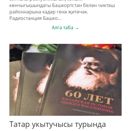
көнчыгышындагы Башкортстан белән чиктәш
районнарына кадәр генә җитәчәк.
Радиостанция Башко...
Алга таба →
Татар укытучысы турында