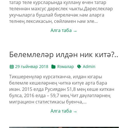
татар теле курсларында куллану өчен татар
теленнән махсус дәреслек чыкты.Дәреслекләр
укучыларга бушлай биреләчәк һәм аларга
телнең лексикасын, сөйләмен һәм эле...
Алга таба →
Белемлеләр илдән ник китә?..
29 гыйнвар 2018
Язмалар
Admin
Тикшеренүләр күрсәткәнчә, илдән югары
белемле кешеләрнең читкә китүе арта бара
икән. 2015 елда Русиядән 51,8 мең кеше киткән
булса, 2016 елда – 59,7 мең.Чит дәүләтләрнең
миграцион статистикасы буенча,...
Алга таба →