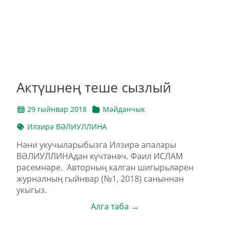
Актүшнең теше сызлый
29 гыйнвар 2018
Мәйданчык
Илзирә ВӘЛИУЛЛИНА
Нәни укучыларыбызга Илзирә апалары
ВӘЛИУЛЛИНАдан күчтәнәч. Фаил ИСЛАМ
рәсемнәре. Авторның калган шигырьләрен
журналның гыйнвар (№1, 2018) саныннан
укыгыз.
Алга таба →