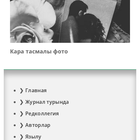
Кара тасмалы фото
Главная
Журнал турында
Редколлегия
Авторлар
Язылу