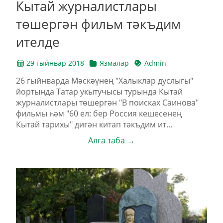
Кытай журналистлары
төшергән фильм тәкъдим
ителде
29 гыйнвар 2018
Язмалар
Admin
26 гыйнварда Мәскәүнең "Халыклар дуслыгы"
йортында Татар укытучысы турында Кытай
журналистлары төшергән "В поисках Саинова"
фильмы һәм "60 ел: бер Россия кешесенең
Кытай тарихы" дигән китап тәкъдим ит...
Алга таба →