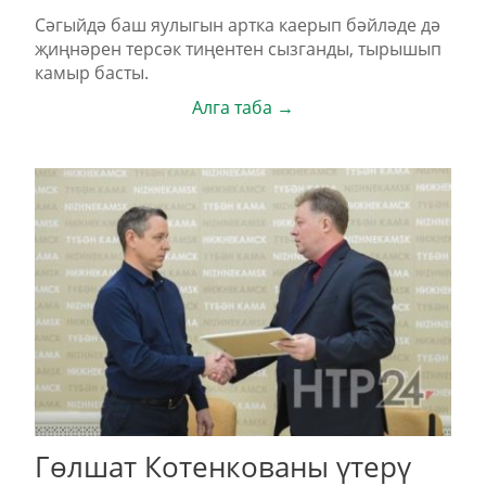
Сәгыйдә баш яулыгын артка каерып бәйләде дә
җиңнәрен терсәк тиңентен сызганды, тырышып
камыр басты.
Алга таба →
Гөлшат Котенкованы үтерү