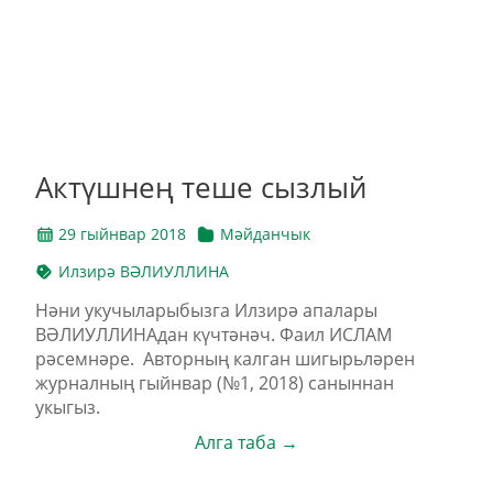
Актүшнең теше сызлый
29 гыйнвар 2018
Мәйданчык
Илзирә ВӘЛИУЛЛИНА
Нәни укучыларыбызга Илзирә апалары
ВӘЛИУЛЛИНАдан күчтәнәч. Фаил ИСЛАМ
рәсемнәре. Авторның калган шигырьләрен
журналның гыйнвар (№1, 2018) саныннан
укыгыз.
Алга таба →