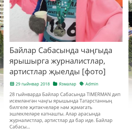
Байлар Сабасында чаңгыда
ярышырга журналистлар,
артистлар җыелды [фото]
29 гыйнвар 2018
Язмалар
Admin
28 гыйнварда Байлар Сабасында TIMERMAN дип
исемләнгән чаңгы ярышында Татарстанның
билгеле җитәкчеләре һәм җәмәгать
эшлеклеләре катнашты. Алар арасында
журналистлар, артистлар да бар иде. Байлар
Сабасы...