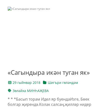
«Сагындыра икән туган як»
29 гыйнвар 2018
Шигъри гөләндәм
Зөләйха МИНҺАҖЕВА
* * *Басып торам Идел яр буендаИзге, Бөек
болгар җирендә.Колак салсаң,җилләр нидер