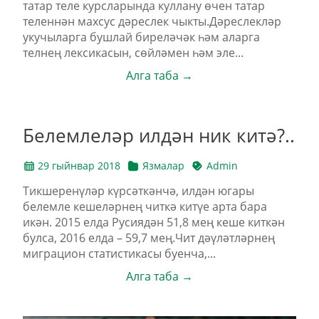
татар теле курсларында куллану өчен татар
теленнән махсус дәреслек чыкты.Дәреслекләр
укучыларга бушлай биреләчәк һәм аларга
телнең лексикасын, сөйләмен һәм эле...
Алга таба →
Белемлеләр илдән ник китә?..
29 гыйнвар 2018
Язмалар
Admin
Тикшеренүләр күрсәткәнчә, илдән югары
белемле кешеләрнең читкә китүе арта бара
икән. 2015 елда Русиядән 51,8 мең кеше киткән
булса, 2016 елда – 59,7 мең.Чит дәүләтләрнең
миграцион статистикасы буенча,...
Алга таба →