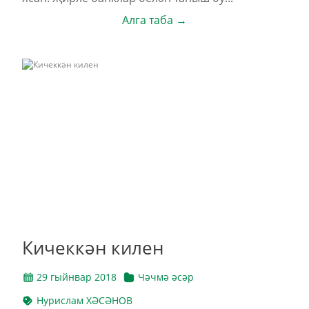
Алга таба →
Кичеккән килен
29 гыйнвар 2018
Чәчмә әсәр
Нурислам ХӘСӘНОВ