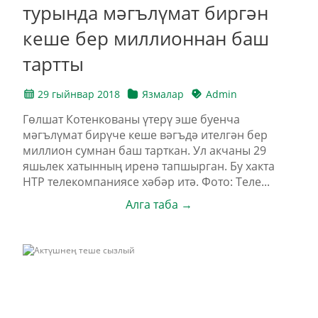
турында мәгълүмат биргән
кеше бер миллионнан баш
тартты
29 гыйнвар 2018
Язмалар
Admin
Гөлшат Котенкованы үтерү эше буенча
мәгълүмат бирүче кеше вәгъдә ителгән бер
миллион сумнан баш тарткан. Ул акчаны 29
яшьлек хатынның иренә тапшырган. Бу хакта
НТР телекомпаниясе хәбәр итә. Фото: Теле...
Алга таба →