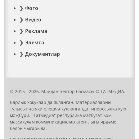
Фото
Видео
Реклама
Элемтә
Документлар
© 2015 - 2026. Мәйдан челтәр басмасы © ТАТМЕДИА..
Барлык хокуклар да якланган. Материалларны
тулысынча яки өлешчә кулланганда гиперссылка кую
мәҗбүри. "Татмедиа" республика матбугат һәм
массакүләм коммуникацияләр агентлыгы ярдәме
белән чыгарыла.