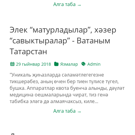
Алга таба →
Элек “матурладылар”, хәзер
“савыктыралар” - Ватаным
Татарстан
29 гыйнвар 2018
Язмалар
Admin
"Уникаль җиһазларда сәламәтлегегезне
тикшерәбез, аның өчен бер тиен түлисе түгел,
бушка. Аппаратлар квота буенча алынды, дәүләт
медицина оешмаларында чират, тиз генә
табибка эләгә дә алмаячаксыз, киле...
Алга таба →