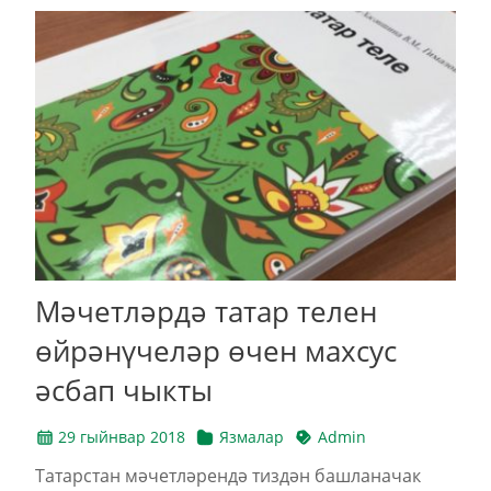
Мәчетләрдә татар телен
өйрәнүчеләр өчен махсус
әсбап чыкты
29 гыйнвар 2018
Язмалар
Admin
Татарстан мәчетләрендә тиздән башланачак