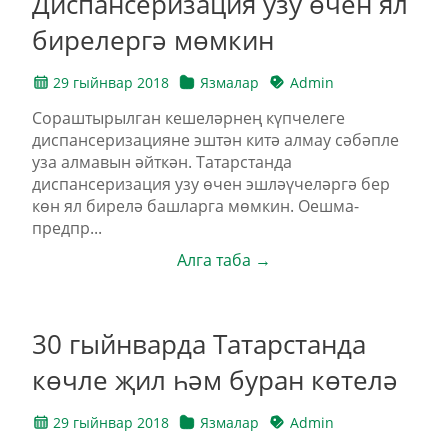
Диспансеризация узу өчен ял
бирелергә мөмкин
29 гыйнвар 2018
Язмалар
Admin
Сораштырылган кешеләрнең күпчелеге
диспансеризацияне эштән китә алмау сәбәпле
уза алмавын әйткән. Татарстанда
диспансеризация узу өчен эшләүчеләргә бер
көн ял бирелә башларга мөмкин. Оешма-
предпр...
Алга таба →
30 гыйнварда Татарстанда
көчле җил һәм буран көтелә
29 гыйнвар 2018
Язмалар
Admin