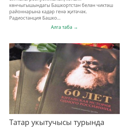
көнчыгышындагы Башкортстан белән чиктәш
районнарына кадәр генә җитәчәк.
Радиостанция Башко...
Алга таба →
Татар укытучысы турында