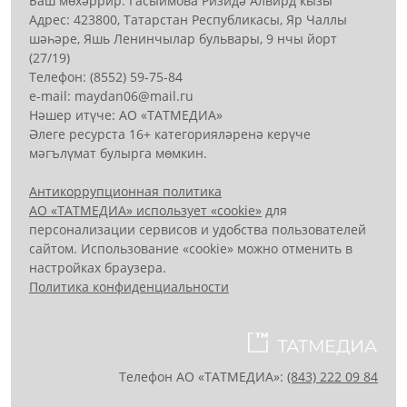
Баш мөхәррир: Гасыймова Ризидә Алвирд кызы
Адрес: 423800, Татарстан Республикасы, Яр Чаллы
шәһәре, Яшь Ленинчылар бульвары, 9 нчы йорт
(27/19)
Телефон: (8552) 59-75-84
е-mail: mауdаn06@mail.гu
Нәшер итүче: АО «ТАТМЕДИА»
Әлеге ресурста 16+ категорияләренә керүче
мәгълүмат булырга мөмкин.
Антикоррупционная политика
АО «ТАТМЕДИА» использует «cookie»
для
персонализации сервисов и удобства пользователей
сайтом. Использование «cookie» можно отменить в
настройках браузера.
Политика конфиденциальности
Телефон АО «ТАТМЕДИА»:
(843) 222 09 84