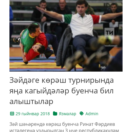
Зәйдәге көрәш турнирында
яңа кагыйдәләр буенча бил
алыштылар
29 гыйнвар 2018
Язмалар
Admin
Зәй шәһәрендә көрәш буенча Ринат Фәрдиев
истәлегенә уздырылган 3 нче республикакүләм