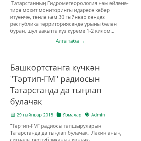
Татарстанның Гидрометеорология һәм әйләнә-
тирә мохит мониторингы идарәсе хәбәр
итүенчә, төнлә һәм 30 гыйнвар көндез
республика территориясендә урыны белән
буран, шул вакытта күз күреме 1-2 килом...
Алга таба →
Башкортстанга күчкән
"Тәртип-FM" радиосын
Татарстанда да тыңлап
булачак
29 гыйнвар 2018
Язмалар
Admin
"Тәртип-FM" радиосы тапшыруларын
Татарстанда да тыңлап булачак. Ләкин аның
сигналы республиканың көньяк-