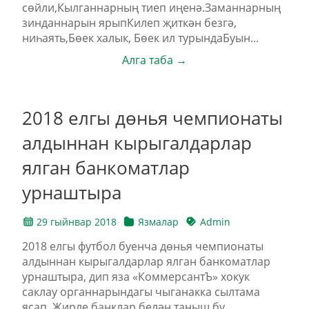
сөйли,Кылганнарның тиеп иңенә.Заманнарның
зинданнарын ярыпКилеп җиткән безгә,
ниһаять,Бөек халык, Бөек ил турындаБуын...
Алга таба →
2018 елгы дөнья чемпионаты
алдыннан кырыгалдарлар
ялган банкоматлар
урнаштыра
29 гыйнвар 2018
Язмалар
Admin
2018 елгы футбол буенча дөнья чемпионаты
алдыннан кырыгалдарлар ялган банкоматлар
урнаштыра, дип яза «КоммерсантЪ» хокук
саклау органнарындагы чыганакка сылтама
ясап. Җирле банклар белән таныш бу...