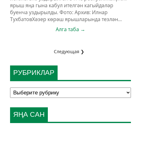
ярыш яңа гына кабул ителгән кагыйдәләр
буенча уздырылды. Фото: Архив: Илнар
ТухбатовХәзер көрәш ярышларында тезлән...
Алга таба →
Следующая ❯
РУБРИКЛАР
ЯҢА САН