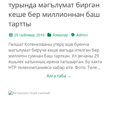
турында мәгълүмат биргән
кеше бер миллионнан баш
тартты
29 гыйнвар 2018
Язмалар
Admin
Гөлшат Котенкованы үтерү эше буенча
мәгълүмат бирүче кеше вәгъдә ителгән бер
миллион сумнан баш тарткан. Ул акчаны 29
яшьлек хатынның иренә тапшырган. Бу хакта
НТР телекомпаниясе хәбәр итә. Фото: Теле...
Алга таба →