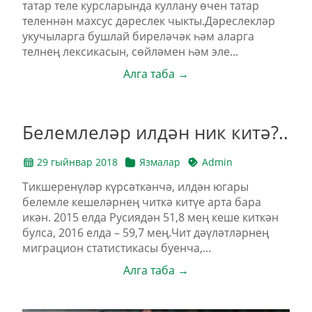
татар теле курсларында куллану өчен татар
теленнән махсус дәреслек чыкты.Дәреслекләр
укучыларга бушлай биреләчәк һәм аларга
телнең лексикасын, сөйләмен һәм эле...
Алга таба →
Белемлеләр илдән ник китә?..
29 гыйнвар 2018
Язмалар
Admin
Тикшеренүләр күрсәткәнчә, илдән югары
белемле кешеләрнең читкә китүе арта бара
икән. 2015 елда Русиядән 51,8 мең кеше киткән
булса, 2016 елда – 59,7 мең.Чит дәүләтләрнең
миграцион статистикасы буенча,...
Алга таба →