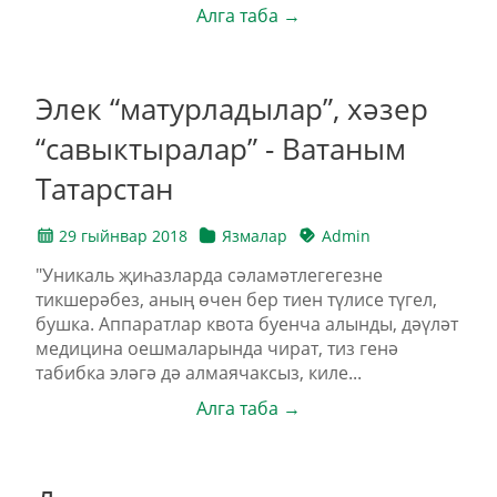
Алга таба →
Элек “матурладылар”, хәзер
“савыктыралар” - Ватаным
Татарстан
29 гыйнвар 2018
Язмалар
Admin
"Уникаль җиһазларда сәламәтлегегезне
тикшерәбез, аның өчен бер тиен түлисе түгел,
бушка. Аппаратлар квота буенча алынды, дәүләт
медицина оешмаларында чират, тиз генә
табибка эләгә дә алмаячаксыз, киле...
Алга таба →