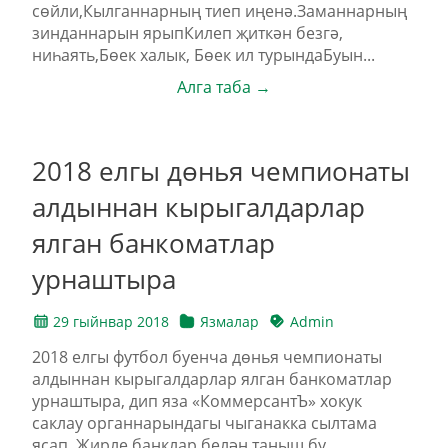
сөйли,Кылганнарның тиеп иңенә.Заманнарның
зинданнарын ярыпКилеп җиткән безгә,
ниһаять,Бөек халык, Бөек ил турындаБуын...
Алга таба →
2018 елгы дөнья чемпионаты
алдыннан кырыгалдарлар
ялган банкоматлар
урнаштыра
29 гыйнвар 2018
Язмалар
Admin
2018 елгы футбол буенча дөнья чемпионаты
алдыннан кырыгалдарлар ялган банкоматлар
урнаштыра, дип яза «КоммерсантЪ» хокук
саклау органнарындагы чыганакка сылтама
ясап. Җирле банклар белән таныш бу...