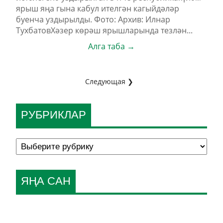
ярыш яңа гына кабул ителгән кагыйдәләр
буенча уздырылды. Фото: Архив: Илнар
ТухбатовХәзер көрәш ярышларында тезлән...
Алга таба →
Следующая ❯
РУБРИКЛАР
ЯҢА САН