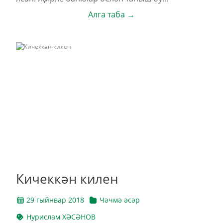
Алга таба →
Кичеккән килен
29 гыйнвар 2018
Чәчмә әсәр
Нурислам ХӘСӘНОВ