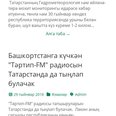
Татарстанның Гидрометеорология һәм әйләнә-
тирә мохит мониторингы идарәсе хәбәр
итүенчә, төнлә һәм 30 гыйнвар көндез
республика территориясендә урыны белән
буран, шул вакытта күз күреме 1-2 килом...
Алга таба →
Башкортстанга күчкән
"Тәртип-FM" радиосын
Татарстанда да тыңлап
булачак
29 гыйнвар 2018
Язмалар
Admin
"Тәртип-FM" радиосы тапшыруларын
Татарстанда да тыңлап булачак. Ләкин аның
сигналы республиканың көньяк-