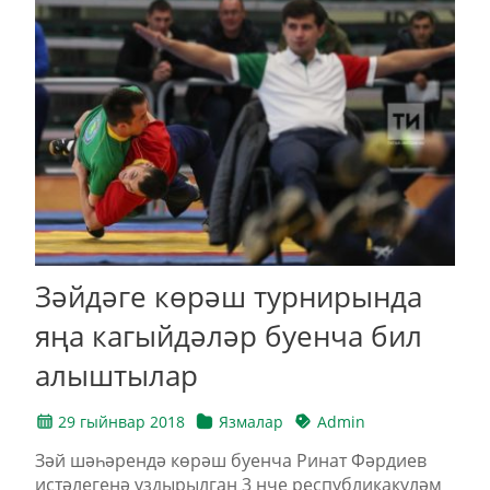
Зәйдәге көрәш турнирында
яңа кагыйдәләр буенча бил
алыштылар
29 гыйнвар 2018
Язмалар
Admin
Зәй шәһәрендә көрәш буенча Ринат Фәрдиев
истәлегенә уздырылган 3 нче республикакүләм