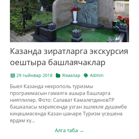
Казанда зиратларга экскурсия
оештыра башлаячаклар
29 гыйнвар 2018
Язмалар
Admin
Быел Казанда некрополь туризмы
программасын гамәлгә ашыра башларга
ниятлиләр. Фото: Салават КамалетдиновТР
башкаласы мэриясендә узган эшлекле дүшәмбе
киңәшмәсендә Казан шәһәре Туризм үсешенә
ярдәм кү...
Алга таба →