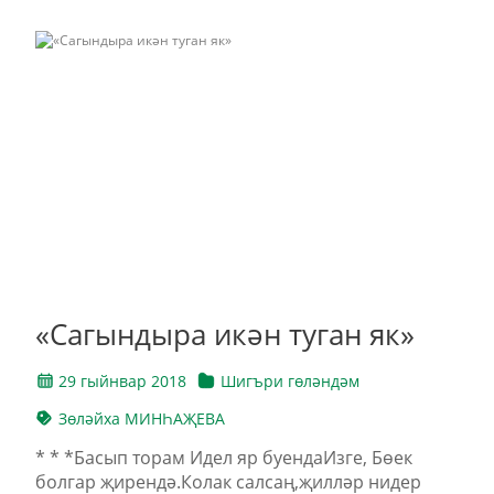
«Сагындыра икән туган як»
29 гыйнвар 2018
Шигъри гөләндәм
Зөләйха МИНҺАҖЕВА
* * *Басып торам Идел яр буендаИзге, Бөек
болгар җирендә.Колак салсаң,җилләр нидер