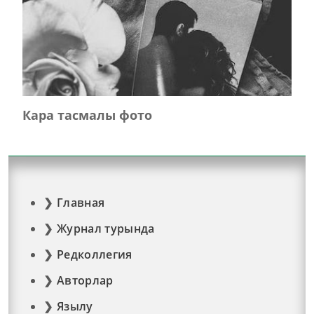
Кара тасмалы фото
Главная
Журнал турында
Редколлегия
Авторлар
Язылу