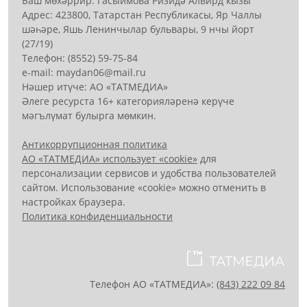
Баш мөхәррир: Гасыймова Ризидә Алвирд кызы
Адрес: 423800, Татарстан Республикасы, Яр Чаллы
шәһәре, Яшь Ленинчылар бульвары, 9 нчы йорт
(27/19)
Телефон: (8552) 59-75-84
е-mail: mауdаn06@mail.гu
Нәшер итүче: АО «ТАТМЕДИА»
Әлеге ресурста 16+ категорияләренә керүче
мәгълүмат булырга мөмкин.
Антикоррупционная политика
АО «ТАТМЕДИА» использует «cookie»
для
персонализации сервисов и удобства пользователей
сайтом. Использование «cookie» можно отменить в
настройках браузера.
Политика конфиденциальности
Телефон АО «ТАТМЕДИА»:
(843) 222 09 84