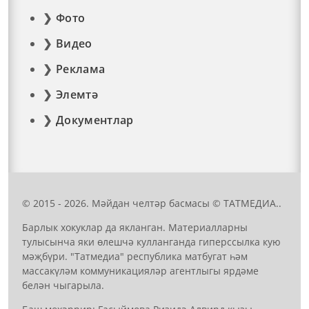
Фото
Видео
Реклама
Элемтә
Документлар
© 2015 - 2026. Мәйдан челтәр басмасы © ТАТМЕДИА..
Барлык хокуклар да якланган. Материалларны
тулысынча яки өлешчә кулланганда гиперссылка кую
мәҗбүри. "Татмедиа" республика матбугат һәм
массакүләм коммуникацияләр агентлыгы ярдәме
белән чыгарыла.