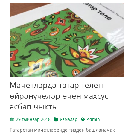
Мәчетләрдә татар телен
өйрәнүчеләр өчен махсус
әсбап чыкты
29 гыйнвар 2018
Язмалар
Admin
Татарстан мәчетләрендә тиздән башланачак