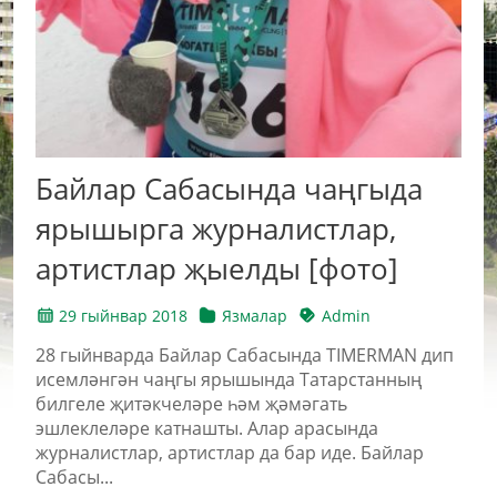
Байлар Сабасында чаңгыда
ярышырга журналистлар,
артистлар җыелды [фото]
29 гыйнвар 2018
Язмалар
Admin
28 гыйнварда Байлар Сабасында TIMERMAN дип
исемләнгән чаңгы ярышында Татарстанның
билгеле җитәкчеләре һәм җәмәгать
эшлеклеләре катнашты. Алар арасында
журналистлар, артистлар да бар иде. Байлар
Сабасы...