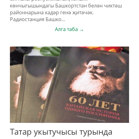
көнчыгышындагы Башкортстан белән чиктәш
районнарына кадәр генә җитәчәк.
Радиостанция Башко...
Алга таба →
Татар укытучысы турында