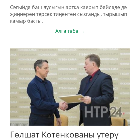
Сәгыйдә баш яулыгын артка каерып бәйләде дә
җиңнәрен терсәк тиңентен сызганды, тырышып
камыр басты.
Алга таба →
Гөлшат Котенкованы үтерү