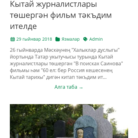
Кытай журналистлары
төшергән фильм тәкъдим
ителде
29 гыйнвар 2018
Язмалар
Admin
26 гыйнварда Мәскәүнең "Халыклар дуслыгы"
йортында Татар укытучысы турында Кытай
журналистлары төшергән "В поисках Саинова"
фильмы һәм "60 ел: бер Россия кешесенең
Кытай тарихы" дигән китап тәкъдим ит...
Алга таба →