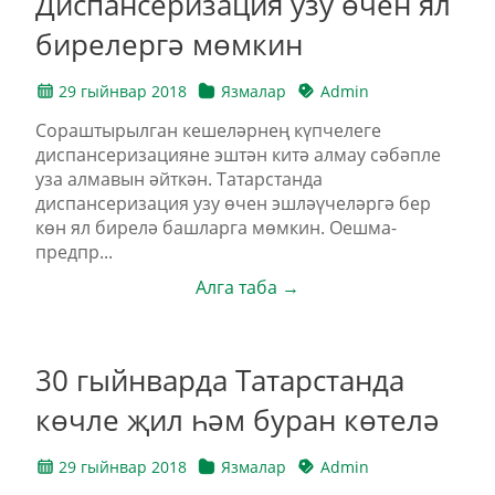
Диспансеризация узу өчен ял
бирелергә мөмкин
29 гыйнвар 2018
Язмалар
Admin
Сораштырылган кешеләрнең күпчелеге
диспансеризацияне эштән китә алмау сәбәпле
уза алмавын әйткән. Татарстанда
диспансеризация узу өчен эшләүчеләргә бер
көн ял бирелә башларга мөмкин. Оешма-
предпр...
Алга таба →
30 гыйнварда Татарстанда
көчле җил һәм буран көтелә
29 гыйнвар 2018
Язмалар
Admin