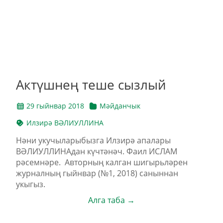
Актүшнең теше сызлый
29 гыйнвар 2018
Мәйданчык
Илзирә ВӘЛИУЛЛИНА
Нәни укучыларыбызга Илзирә апалары
ВӘЛИУЛЛИНАдан күчтәнәч. Фаил ИСЛАМ
рәсемнәре. Авторның калган шигырьләрен
журналның гыйнвар (№1, 2018) саныннан
укыгыз.
Алга таба →