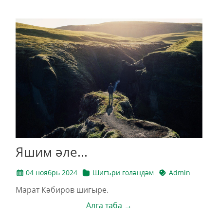
Яшим әле...
04 ноябрь 2024
Шигъри гөләндәм
Admin
Марат Кәбиров шигыре.
Алга таба →