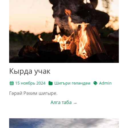
Кырда учак
15 ноябрь 2024
Шигъри гөләндәм
Admin
Гәрәй Рәхим шигыре.
Алга таба →