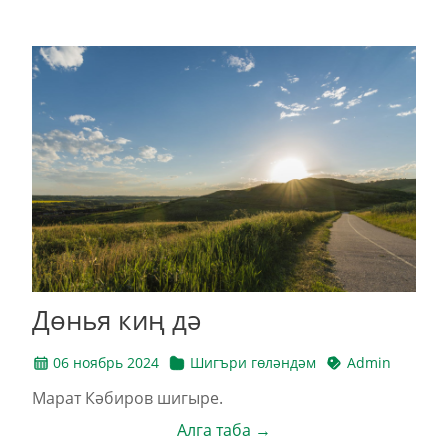
Дөнья киң дә
06 ноябрь 2024
Шигъри гөләндәм
Admin
Марат Кәбиров шигыре.
Алга таба →