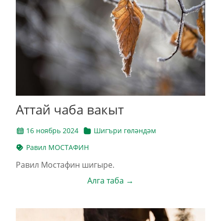
Аттай чаба вакыт
16 ноябрь 2024
Шигъри гөләндәм
Равил МОСТАФИН
Равил Мостафин шигыре.
Алга таба →