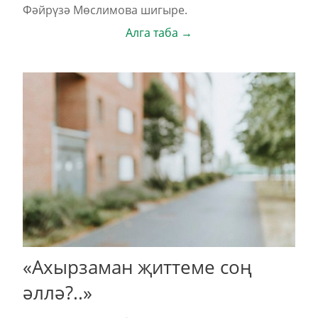
Фәйрүзә Мөслимова шигыре.
Алга таба →
«Ахырзаман җиттеме соң
әллә?..»