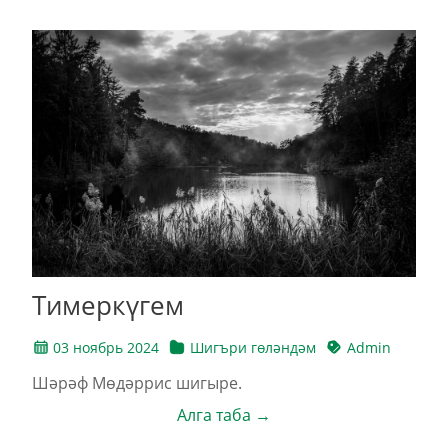
Тимеркүгем
03 ноябрь 2024
Шигъри гөләндәм
Admin
Шәрәф Мөдәррис шигыре.
Алга таба →