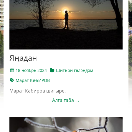
Яңадан
18 ноябрь 2024
Шигъри гөләндәм
Марат КӘБИРОВ
Марат Кәбиров шигыре.
Алга таба →