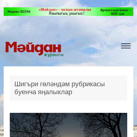
Шигъри гөләндәм рубрикасы
буенча яңалыклар