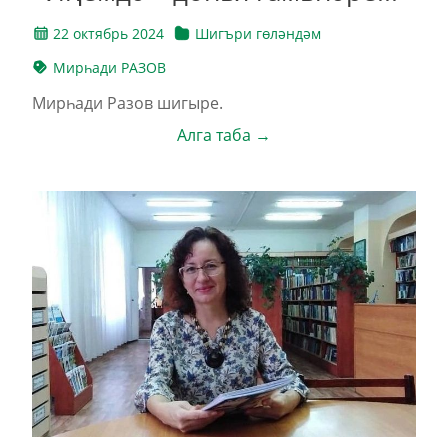
22 октябрь 2024
Шигъри гөләндәм
Мирһади РАЗОВ
Мирһади Разов шигыре.
Алга таба →