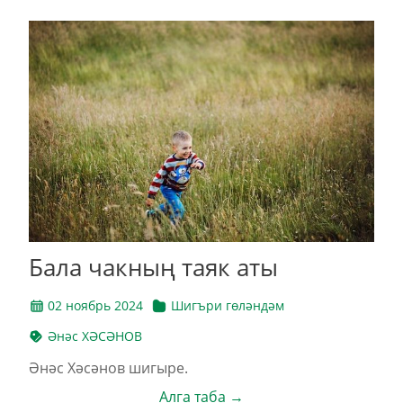
Бала чакның таяк аты
02 ноябрь 2024
Шигъри гөләндәм
Әнәс ХӘСӘНОВ
Әнәс Хәсәнов шигыре.
Алга таба →