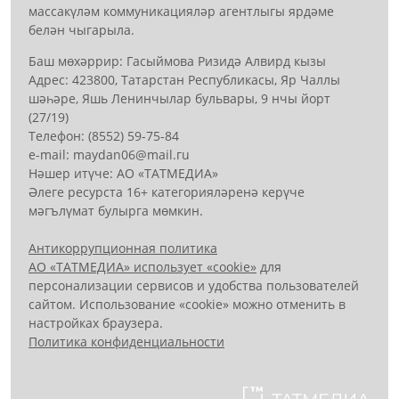
массакүләм коммуникацияләр агентлыгы ярдәме
белән чыгарыла.
Баш мөхәррир: Гасыймова Ризидә Алвирд кызы
Адрес: 423800, Татарстан Республикасы, Яр Чаллы
шәһәре, Яшь Ленинчылар бульвары, 9 нчы йорт
(27/19)
Телефон: (8552) 59-75-84
е-mail: mауdаn06@mail.гu
Нәшер итүче: АО «ТАТМЕДИА»
Әлеге ресурста 16+ категорияләренә керүче
мәгълүмат булырга мөмкин.
Антикоррупционная политика
АО «ТАТМЕДИА» использует «cookie»
для
персонализации сервисов и удобства пользователей
сайтом. Использование «cookie» можно отменить в
настройках браузера.
Политика конфиденциальности