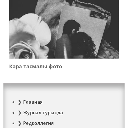
Кара тасмалы фото
Главная
Журнал турында
Редколлегия