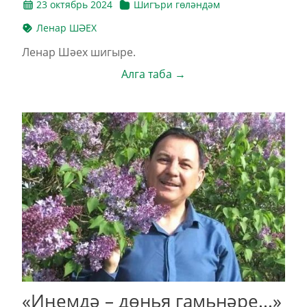
23 октябрь 2024
Шигъри гөләндәм
Ленар ШӘЕХ
Ленар Шәех шигыре.
Алга таба →
«Иңемдә – дөнья гамьнәре...»