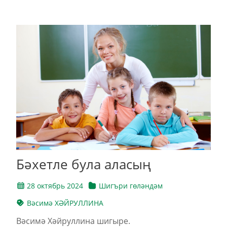
Бәхетле була аласың
28 октябрь 2024
Шигъри гөләндәм
Вәсимә ХӘЙРУЛЛИНА
Вәсимә Хәйруллина шигыре.