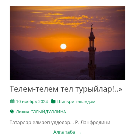
Телем-телем тел турыйлар!..»
10 ноябрь 2024
Шигъри гөләндәм
Лилия СӘГЫЙДУЛЛИНА
Татарлар елмаеп үлделәр... Р. Ланфредини
Алга таба →