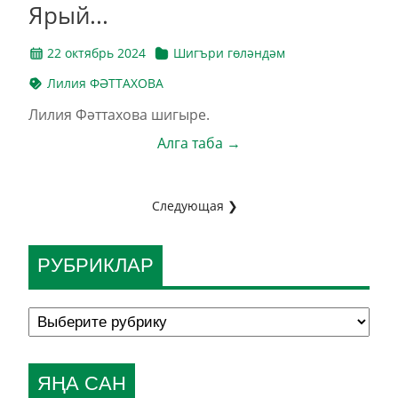
Ярый...
22 октябрь 2024
Шигъри гөләндәм
Лилия ФӘТТАХОВА
Лилия Фәттахова шигыре.
Алга таба →
Следующая ❯
РУБРИКЛАР
ЯҢА САН