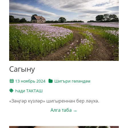
Сагыну
13 ноябрь 2024
Шигъри гөләндәм
Һади ТАКТАШ
«Зәңгәр күзләр» шигыреннән бер ләүхә.
Алга таба →