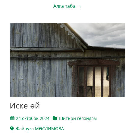
Алга таба →
Иске өй
24 октябрь 2024
Шигъри гөләндәм
Фәйрүзә МӨСЛИМОВА