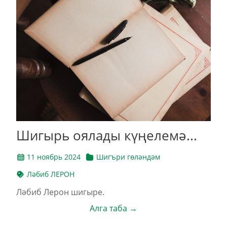
Шигырь оялады күңелемә...
11 ноябрь 2024
Шигъри гөләндәм
Ләбиб ЛЕРОН
Ләбиб Лерон шигыре.
Алга таба →