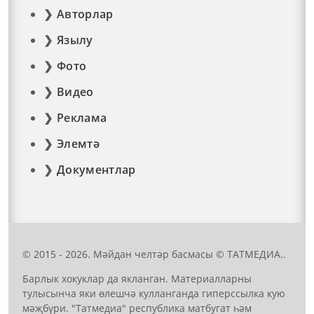
Авторлар
Язылу
Фото
Видео
Реклама
Элемтә
Документлар
© 2015 - 2026. Мәйдан челтәр басмасы © ТАТМЕДИА..
Барлык хокуклар да якланган. Материалларны
тулысынча яки өлешчә кулланганда гиперссылка кую
мәҗбүри. "Татмедиа" республика матбугат һәм