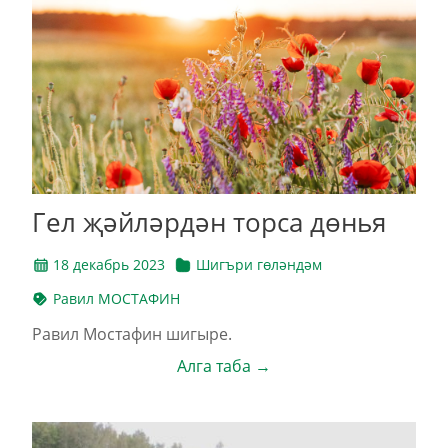
Гел җәйләрдән торса дөнья
18 декабрь 2023
Шигъри гөләндәм
Равил МОСТАФИН
Равил Мостафин шигыре.
Алга таба →