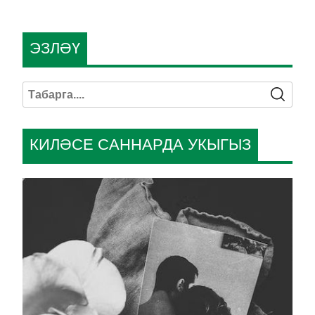
ЭЗЛӘҮ
КИЛӘСЕ САННАРДА УКЫГЫЗ