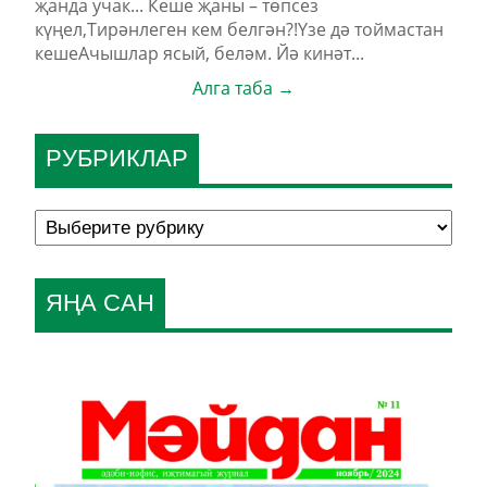
җанда учак... Кеше җаны – төпсез
күңел,Тирәнлеген кем белгән?!Үзе дә тоймастан
кешеАчышлар ясый, беләм. Йә кинәт...
Алга таба →
РУБРИКЛАР
ЯҢА САН