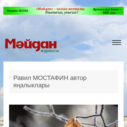
Равил МОСТАФИН автор
яңалыклары