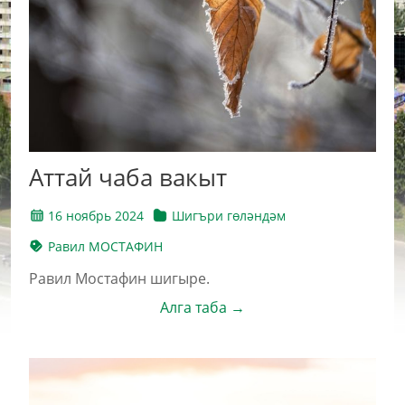
Аттай чаба вакыт
16 ноябрь 2024
Шигъри гөләндәм
Равил МОСТАФИН
Равил Мостафин шигыре.
Алга таба →