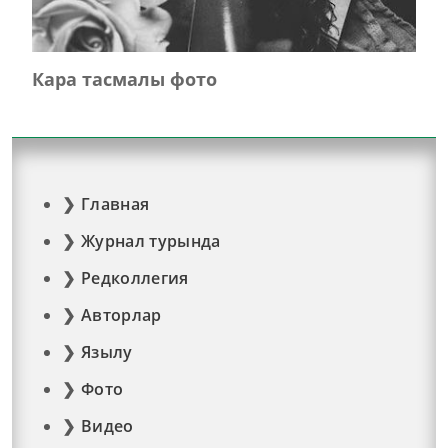
Кара тасмалы фото
Главная
Журнал турында
Редколлегия
Авторлар
Язылу
Фото
Видео