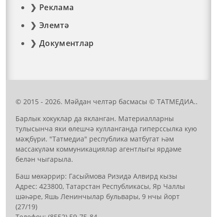
Реклама
Элемтә
Документлар
© 2015 - 2026. Мәйдан челтәр басмасы © ТАТМЕДИА..
Барлык хокуклар да якланган. Материалларны
тулысынча яки өлешчә кулланганда гиперссылка кую
мәҗбүри. "Татмедиа" республика матбугат һәм
массакүләм коммуникацияләр агентлыгы ярдәме
белән чыгарыла.
Баш мөхәррир: Гасыймова Ризидә Алвирд кызы
Адрес: 423800, Татарстан Республикасы, Яр Чаллы
шәһәре, Яшь Ленинчылар бульвары, 9 нчы йорт
(27/19)
Телефон: (8552) 59-75-84