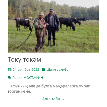
Төкү төкәм
24 октябрь 2022
Шаян сәхифә
Равил МОСТАФИН
Нәфыйкың әле дә булса маҗараларга очрап
торган көне.
Алга таба →