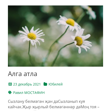
Алга атла
23 декабрь 2021
Юбилей
Равил МОСТАФИН
Сызлану белмәгән җан даСызланып куя
кайчак.Җыр җырлый белмәгәннәр дәМоң тоя –