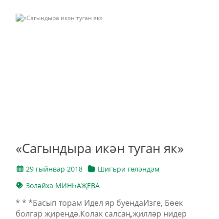
«Сагындыра икән туган як»
29 гыйнвар 2018
Шигъри гөләндәм
Зөләйха МИНҺАҖЕВА
* * *Басып торам Идел яр буендаИзге, Бөек
болгар җирендә.Колак салсаң,җилләр нидер