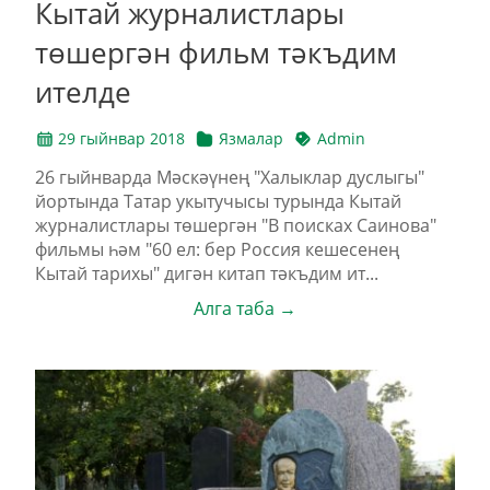
Кытай журналистлары
төшергән фильм тәкъдим
ителде
29 гыйнвар 2018
Язмалар
Admin
26 гыйнварда Мәскәүнең "Халыклар дуслыгы"
йортында Татар укытучысы турында Кытай
журналистлары төшергән "В поисках Саинова"
фильмы һәм "60 ел: бер Россия кешесенең
Кытай тарихы" дигән китап тәкъдим ит...
Алга таба →