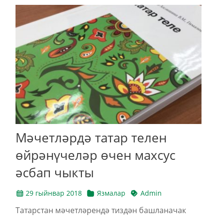
Мәчетләрдә татар телен
өйрәнүчеләр өчен махсус
әсбап чыкты
29 гыйнвар 2018
Язмалар
Admin
Татарстан мәчетләрендә тиздән башланачак