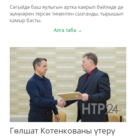
Сәгыйдә баш яулыгын артка каерып бәйләде дә
җиңнәрен терсәк тиңентен сызганды, тырышып
камыр басты.
Алга таба →
Гөлшат Котенкованы үтерү