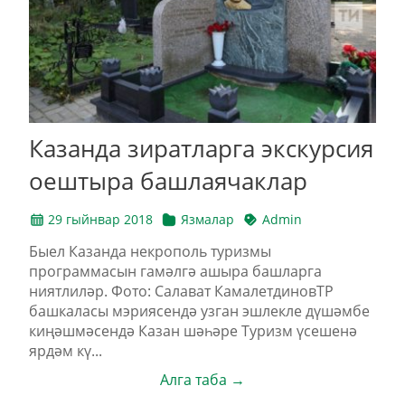
Казанда зиратларга экскурсия
оештыра башлаячаклар
29 гыйнвар 2018
Язмалар
Admin
Быел Казанда некрополь туризмы
программасын гамәлгә ашыра башларга
ниятлиләр. Фото: Салават КамалетдиновТР
башкаласы мэриясендә узган эшлекле дүшәмбе
киңәшмәсендә Казан шәһәре Туризм үсешенә
ярдәм кү...
Алга таба →