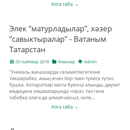
Алга таба →
Элек “матурладылар”, хәзер
“савыктыралар” - Ватаным
Татарстан
29 гыйнвар 2018
Язмалар
Admin
"Уникаль җиһазларда сәламәтлегегезне
тикшерәбез, аның өчен бер тиен түлисе түгел,
бушка. Аппаратлар квота буенча алынды, дәүләт
медицина оешмаларында чират, тиз генә
табибка эләгә дә алмаячаксыз, киле...
Алга таба →