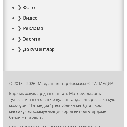
Фото
Видео
Реклама
Элемтә
Документлар
© 2015 - 2026. Мәйдан челтәр басмасы © ТАТМЕДИА..
Барлык хокуклар да якланган. Материалларны
тулысынча яки өлешчә кулланганда гиперссылка кую
мәҗбүри. "Татмедиа" республика матбугат һәм
массакүләм коммуникацияләр агентлыгы ярдәме
белән чыгарыла.