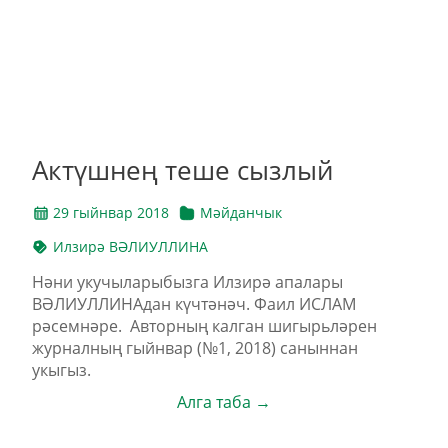
Актүшнең теше сызлый
29 гыйнвар 2018
Мәйданчык
Илзирә ВӘЛИУЛЛИНА
Нәни укучыларыбызга Илзирә апалары
ВӘЛИУЛЛИНАдан күчтәнәч. Фаил ИСЛАМ
рәсемнәре. Авторның калган шигырьләрен
журналның гыйнвар (№1, 2018) саныннан
укыгыз.
Алга таба →