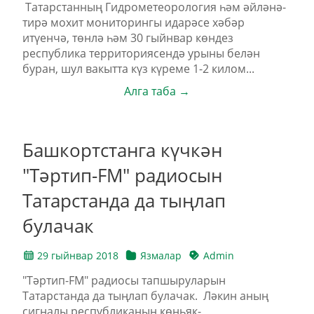
Татарстанның Гидрометеорология һәм әйләнә-
тирә мохит мониторингы идарәсе хәбәр
итүенчә, төнлә һәм 30 гыйнвар көндез
республика территориясендә урыны белән
буран, шул вакытта күз күреме 1-2 килом...
Алга таба →
Башкортстанга күчкән
"Тәртип-FM" радиосын
Татарстанда да тыңлап
булачак
29 гыйнвар 2018
Язмалар
Admin
"Тәртип-FM" радиосы тапшыруларын
Татарстанда да тыңлап булачак. Ләкин аның
сигналы республиканың көньяк-