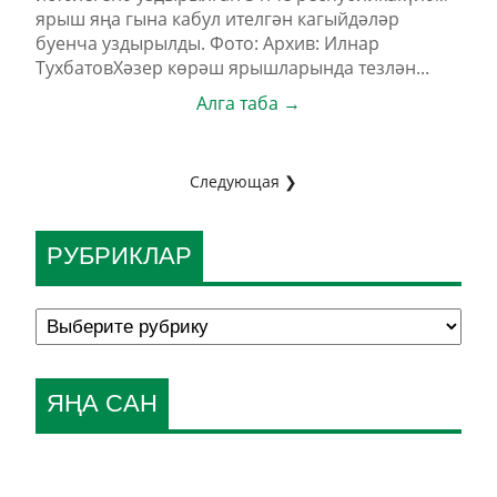
ярыш яңа гына кабул ителгән кагыйдәләр
буенча уздырылды. Фото: Архив: Илнар
ТухбатовХәзер көрәш ярышларында тезлән...
Алга таба →
Следующая ❯
РУБРИКЛАР
ЯҢА САН