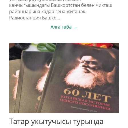
көнчыгышындагы Башкортстан белән чиктәш
районнарына кадәр генә җитәчәк.
Радиостанция Башко...
Алга таба →
Татар укытучысы турында