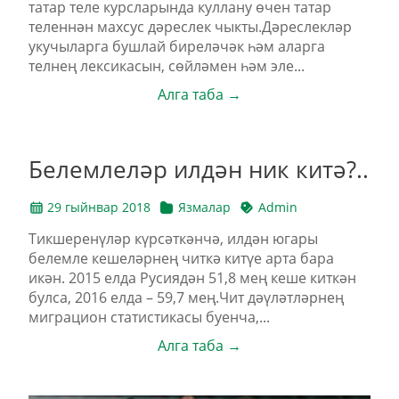
татар теле курсларында куллану өчен татар
теленнән махсус дәреслек чыкты.Дәреслекләр
укучыларга бушлай биреләчәк һәм аларга
телнең лексикасын, сөйләмен һәм эле...
Алга таба →
Белемлеләр илдән ник китә?..
29 гыйнвар 2018
Язмалар
Admin
Тикшеренүләр күрсәткәнчә, илдән югары
белемле кешеләрнең читкә китүе арта бара
икән. 2015 елда Русиядән 51,8 мең кеше киткән
булса, 2016 елда – 59,7 мең.Чит дәүләтләрнең
миграцион статистикасы буенча,...
Алга таба →