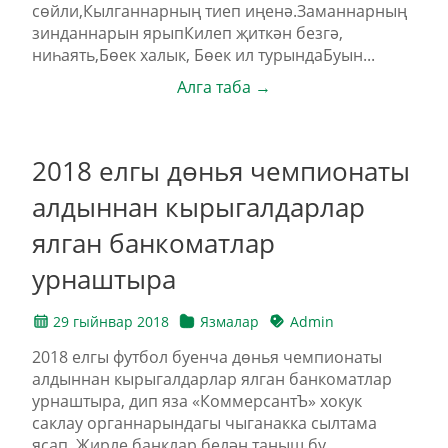
сөйли,Кылганнарның тиеп иңенә.Заманнарның
зинданнарын ярыпКилеп җиткән безгә,
ниһаять,Бөек халык, Бөек ил турындаБуын...
Алга таба →
2018 елгы дөнья чемпионаты
алдыннан кырыгалдарлар
ялган банкоматлар
урнаштыра
29 гыйнвар 2018
Язмалар
Admin
2018 елгы футбол буенча дөнья чемпионаты
алдыннан кырыгалдарлар ялган банкоматлар
урнаштыра, дип яза «КоммерсантЪ» хокук
саклау органнарындагы чыганакка сылтама
ясап. Җирле банклар белән таныш бу...