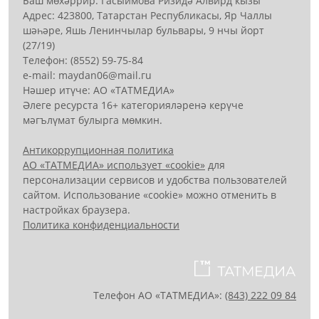
Баш мөхәррир: Гасыймова Ризидә Алвирд кызы
Адрес: 423800, Татарстан Республикасы, Яр Чаллы
шәһәре, Яшь Ленинчылар бульвары, 9 нчы йорт
(27/19)
Телефон: (8552) 59-75-84
е-mail: mауdаn06@mail.гu
Нәшер итүче: АО «ТАТМЕДИА»
Әлеге ресурста 16+ категорияләренә керүче
мәгълүмат булырга мөмкин.
Антикоррупционная политика
АО «ТАТМЕДИА» использует «cookie»
для
персонализации сервисов и удобства пользователей
сайтом. Использование «cookie» можно отменить в
настройках браузера.
Политика конфиденциальности
Телефон АО «ТАТМЕДИА»:
(843) 222 09 84