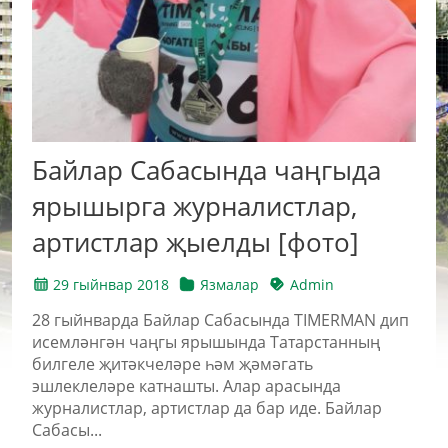
Байлар Сабасында чаңгыда
ярышырга журналистлар,
артистлар җыелды [фото]
29 гыйнвар 2018
Язмалар
Admin
28 гыйнварда Байлар Сабасында TIMERMAN дип
исемләнгән чаңгы ярышында Татарстанның
билгеле җитәкчеләре һәм җәмәгать
эшлеклеләре катнашты. Алар арасында
журналистлар, артистлар да бар иде. Байлар
Сабасы...