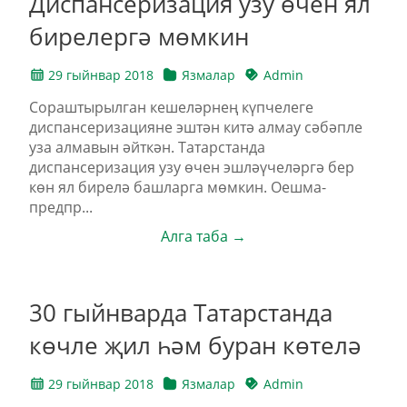
Диспансеризация узу өчен ял
бирелергә мөмкин
29 гыйнвар 2018
Язмалар
Admin
Сораштырылган кешеләрнең күпчелеге
диспансеризацияне эштән китә алмау сәбәпле
уза алмавын әйткән. Татарстанда
диспансеризация узу өчен эшләүчеләргә бер
көн ял бирелә башларга мөмкин. Оешма-
предпр...
Алга таба →
30 гыйнварда Татарстанда
көчле җил һәм буран көтелә
29 гыйнвар 2018
Язмалар
Admin