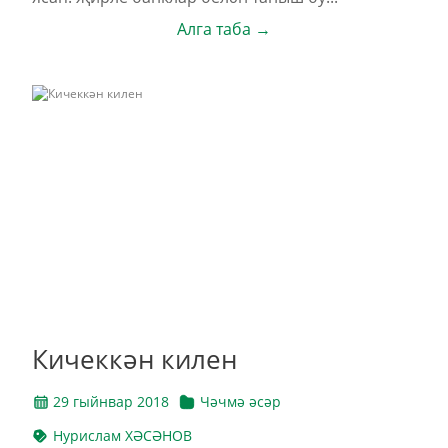
Алга таба →
Кичеккән килен
29 гыйнвар 2018
Чәчмә әсәр
Нурислам ХӘСӘНОВ