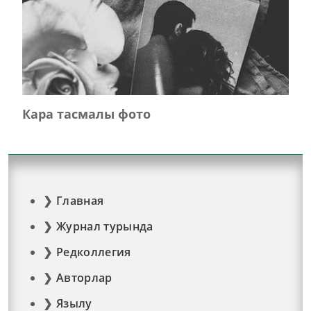
Кара тасмалы фото
Главная
Журнал турында
Редколлегия
Авторлар
Язылу