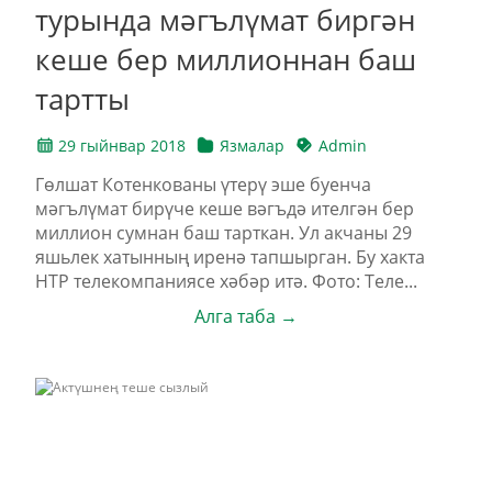
турында мәгълүмат биргән
кеше бер миллионнан баш
тартты
29 гыйнвар 2018
Язмалар
Admin
Гөлшат Котенкованы үтерү эше буенча
мәгълүмат бирүче кеше вәгъдә ителгән бер
миллион сумнан баш тарткан. Ул акчаны 29
яшьлек хатынның иренә тапшырган. Бу хакта
НТР телекомпаниясе хәбәр итә. Фото: Теле...
Алга таба →