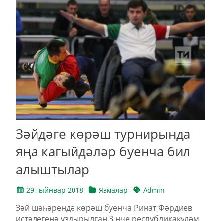
Зәйдәге көрәш турнирында
яңа кагыйдәләр буенча бил
алыштылар
29 гыйнвар 2018
Язмалар
Admin
Зәй шәһәрендә көрәш буенча Ринат Фәрдиев
истәлегенә уздырылган 3 нче республикакүләм