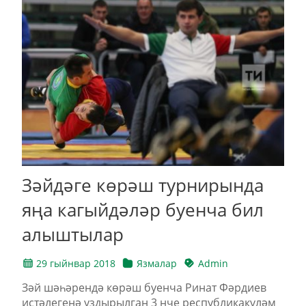
Зәйдәге көрәш турнирында
яңа кагыйдәләр буенча бил
алыштылар
29 гыйнвар 2018
Язмалар
Admin
Зәй шәһәрендә көрәш буенча Ринат Фәрдиев
истәлегенә уздырылган 3 нче республикакүләм