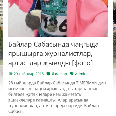
Байлар Сабасында чаңгыда
ярышырга журналистлар,
артистлар җыелды [фото]
29 гыйнвар 2018
Язмалар
Admin
28 гыйнварда Байлар Сабасында TIMERMAN дип
исемләнгән чаңгы ярышында Татарстанның
билгеле җитәкчеләре һәм җәмәгать
эшлеклеләре катнашты. Алар арасында
журналистлар, артистлар да бар иде. Байлар
Сабасы...