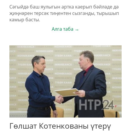
Сәгыйдә баш яулыгын артка каерып бәйләде дә
җиңнәрен терсәк тиңентен сызганды, тырышып
камыр басты.
Алга таба →
Гөлшат Котенкованы үтерү