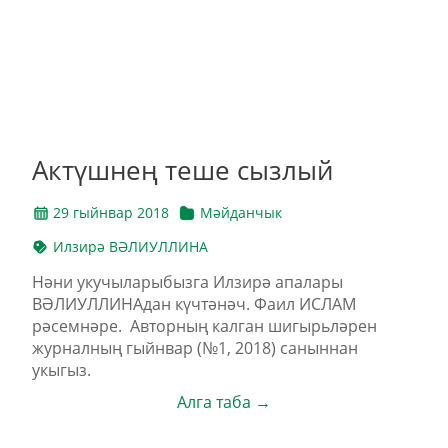
Актүшнең теше сызлый
29 гыйнвар 2018
Мәйданчык
Илзирә ВӘЛИУЛЛИНА
Нәни укучыларыбызга Илзирә апалары
ВӘЛИУЛЛИНАдан күчтәнәч. Фаил ИСЛАМ
рәсемнәре. Авторның калган шигырьләрен
журналның гыйнвар (№1, 2018) саныннан
укыгыз.
Алга таба →