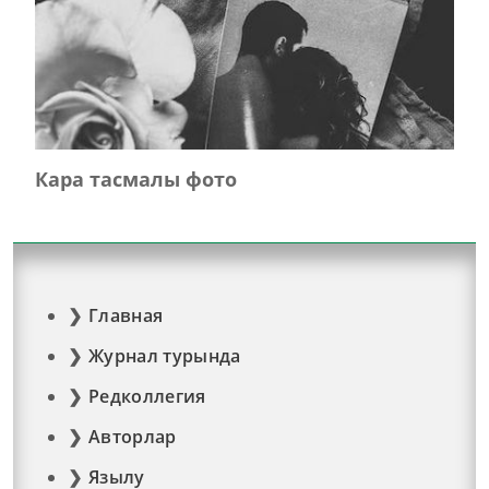
Кара тасмалы фото
Главная
Журнал турында
Редколлегия
Авторлар
Язылу