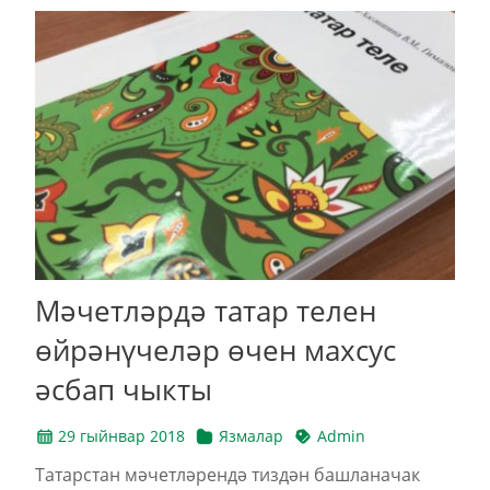
Мәчетләрдә татар телен
өйрәнүчеләр өчен махсус
әсбап чыкты
29 гыйнвар 2018
Язмалар
Admin
Татарстан мәчетләрендә тиздән башланачак