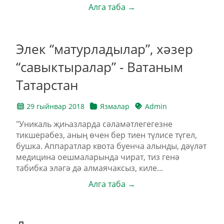
Алга таба →
Элек “матурладылар”, хәзер
“савыктыралар” - Ватаным
Татарстан
29 гыйнвар 2018
Язмалар
Admin
"Уникаль җиһазларда сәламәтлегегезне
тикшерәбез, аның өчен бер тиен түлисе түгел,
бушка. Аппаратлар квота буенча алынды, дәүләт
медицина оешмаларында чират, тиз генә
табибка эләгә дә алмаячаксыз, киле...
Алга таба →