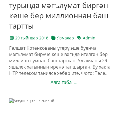
турында мәгълүмат биргән
кеше бер миллионнан баш
тартты
29 гыйнвар 2018
Язмалар
Admin
Гөлшат Котенкованы үтерү эше буенча
мәгълүмат бирүче кеше вәгъдә ителгән бер
миллион сумнан баш тарткан. Ул акчаны 29
яшьлек хатынның иренә тапшырган. Бу хакта
НТР телекомпаниясе хәбәр итә. Фото: Теле...
Алга таба →