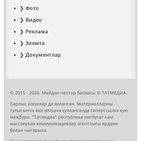
Фото
Видео
Реклама
Элемтә
Документлар
© 2015 - 2026. Мәйдан челтәр басмасы © ТАТМЕДИА..
Барлык хокуклар да якланган. Материалларны
тулысынча яки өлешчә кулланганда гиперссылка кую
мәҗбүри. "Татмедиа" республика матбугат һәм
массакүләм коммуникацияләр агентлыгы ярдәме
белән чыгарыла.