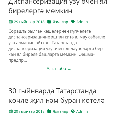
Диспансеризация узу өчен ял
бирелергә мөмкин
29 гыйнвар 2018
Язмалар
Admin
Сораштырылган кешеләрнең күпчелеге
диспансеризацияне эштән китә алмау сәбәпле
уза алмавын әйткән. Татарстанда
диспансеризация узу өчен эшләүчеләргә бер
көн ял бирелә башларга мөмкин. Оешма-
предпр...
Алга таба →
30 гыйнварда Татарстанда
көчле җил һәм буран көтелә
29 гыйнвар 2018
Язмалар
Admin