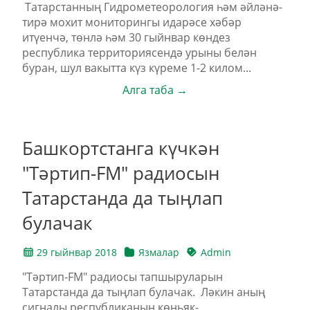
Татарстанның Гидрометеорология һәм әйләнә-
тирә мохит мониторингы идарәсе хәбәр
итүенчә, төнлә һәм 30 гыйнвар көндез
республика территориясендә урыны белән
буран, шул вакытта күз күреме 1-2 килом...
Алга таба →
Башкортстанга күчкән
"Тәртип-FM" радиосын
Татарстанда да тыңлап
булачак
29 гыйнвар 2018
Язмалар
Admin
"Тәртип-FM" радиосы тапшыруларын
Татарстанда да тыңлап булачак. Ләкин аның
сигналы республиканың көньяк-