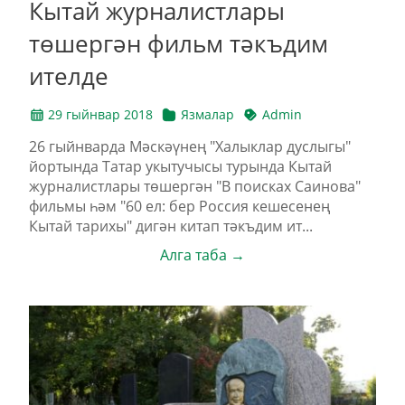
Кытай журналистлары
төшергән фильм тәкъдим
ителде
29 гыйнвар 2018
Язмалар
Admin
26 гыйнварда Мәскәүнең "Халыклар дуслыгы"
йортында Татар укытучысы турында Кытай
журналистлары төшергән "В поисках Саинова"
фильмы һәм "60 ел: бер Россия кешесенең
Кытай тарихы" дигән китап тәкъдим ит...
Алга таба →