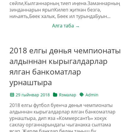
сөйли,Кылганнарның тиеп иңенә.Заманнарның
зинданнарын ярыпКилеп җиткән безгә,
ниһаять,Бөек халык, Бөек ил турындаБуын...
Алга таба →
2018 елгы дөнья чемпионаты
алдыннан кырыгалдарлар
ялган банкоматлар
урнаштыра
29 гыйнвар 2018
Язмалар
Admin
2018 елгы футбол буенча дөнья чемпионаты
алдыннан кырыгалдарлар ялган банкоматлар
урнаштыра, дип яза «КоммерсантЪ» хокук
саклау органнарындагы чыганакка сылтама
ясап. Җирле банклар белән таныш бу...