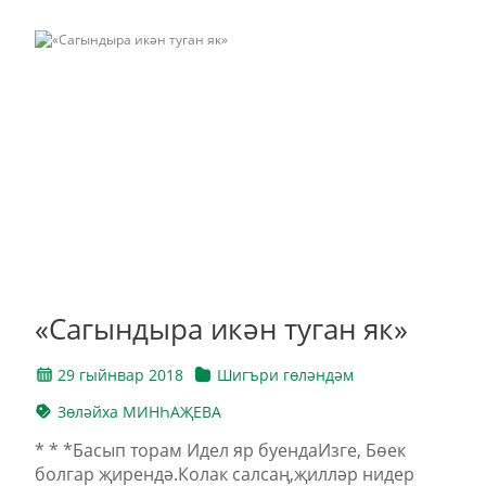
«Сагындыра икән туган як»
29 гыйнвар 2018
Шигъри гөләндәм
Зөләйха МИНҺАҖЕВА
* * *Басып торам Идел яр буендаИзге, Бөек
болгар җирендә.Колак салсаң,җилләр нидер