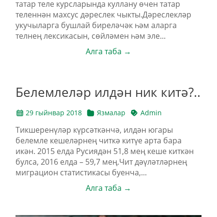
татар теле курсларында куллану өчен татар
теленнән махсус дәреслек чыкты.Дәреслекләр
укучыларга бушлай биреләчәк һәм аларга
телнең лексикасын, сөйләмен һәм эле...
Алга таба →
Белемлеләр илдән ник китә?..
29 гыйнвар 2018
Язмалар
Admin
Тикшеренүләр күрсәткәнчә, илдән югары
белемле кешеләрнең читкә китүе арта бара
икән. 2015 елда Русиядән 51,8 мең кеше киткән
булса, 2016 елда – 59,7 мең.Чит дәүләтләрнең
миграцион статистикасы буенча,...
Алга таба →