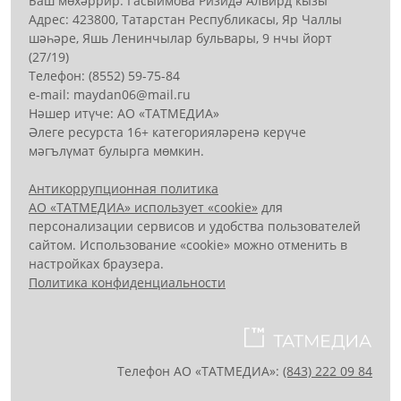
Баш мөхәррир: Гасыймова Ризидә Алвирд кызы
Адрес: 423800, Татарстан Республикасы, Яр Чаллы
шәһәре, Яшь Ленинчылар бульвары, 9 нчы йорт
(27/19)
Телефон: (8552) 59-75-84
е-mail: mауdаn06@mail.гu
Нәшер итүче: АО «ТАТМЕДИА»
Әлеге ресурста 16+ категорияләренә керүче
мәгълүмат булырга мөмкин.
Антикоррупционная политика
АО «ТАТМЕДИА» использует «cookie»
для
персонализации сервисов и удобства пользователей
сайтом. Использование «cookie» можно отменить в
настройках браузера.
Политика конфиденциальности
Телефон АО «ТАТМЕДИА»:
(843) 222 09 84