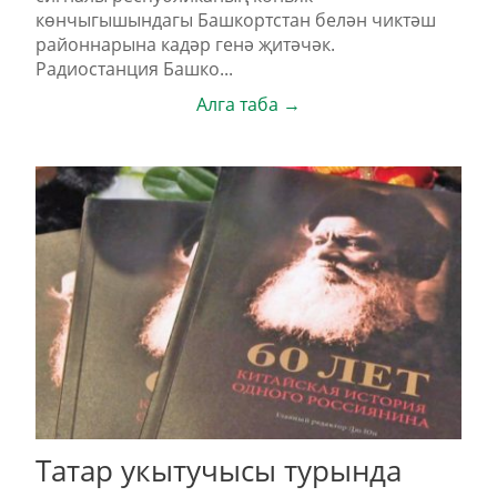
көнчыгышындагы Башкортстан белән чиктәш
районнарына кадәр генә җитәчәк.
Радиостанция Башко...
Алга таба →
Татар укытучысы турында