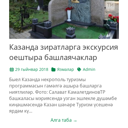
Казанда зиратларга экскурсия
оештыра башлаячаклар
29 гыйнвар 2018
Язмалар
Admin
Быел Казанда некрополь туризмы
программасын гамәлгә ашыра башларга
ниятлиләр. Фото: Салават КамалетдиновТР
башкаласы мэриясендә узган эшлекле дүшәмбе
киңәшмәсендә Казан шәһәре Туризм үсешенә
ярдәм кү...
Алга таба →