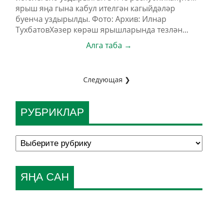
ярыш яңа гына кабул ителгән кагыйдәләр
буенча уздырылды. Фото: Архив: Илнар
ТухбатовХәзер көрәш ярышларында тезлән...
Алга таба →
Следующая ❯
РУБРИКЛАР
ЯҢА САН