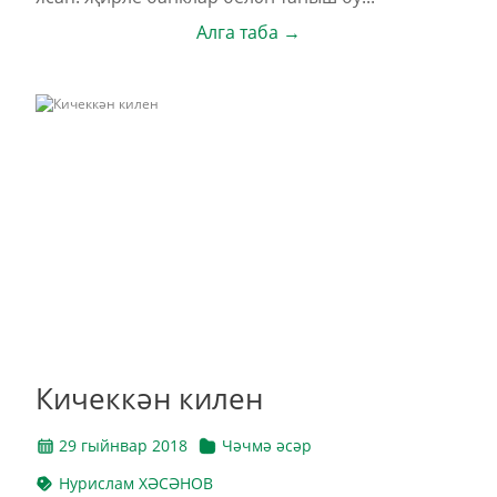
Алга таба →
Кичеккән килен
29 гыйнвар 2018
Чәчмә әсәр
Нурислам ХӘСӘНОВ