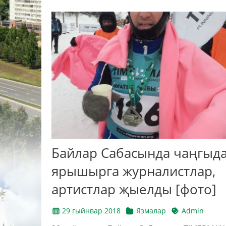
Байлар Сабасында чаңгыд
ярышырга журналистлар,
артистлар җыелды [фото]
29 гыйнвар 2018
Язмалар
Admin