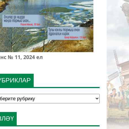
нс № 11, 2024 ел
УБРИКЛАР
ЗЛӘҮ