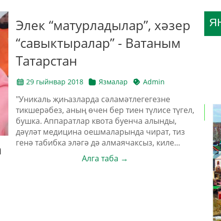
Элек “матурладылар”, хәзер
Я
“савыктыралар” - Ватаным
Татарстан
29 гыйнвар 2018
Язмалар
Admin
"Уникаль җиһазларда сәламәтлегегезне
тикшерәбез, аның өчен бер тиен түлисе түгел,
бушка. Аппаратлар квота буенча алынды,
дәүләт медицина оешмаларында чират, тиз
генә табибка эләгә дә алмаячаксыз, киле...
а
Алга таба →