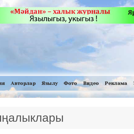
ия
Авторлар
Язылу
Фото
Видео
Реклама
 яңалыклары