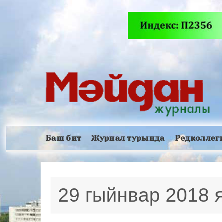
Баш бит
Журнал турында
Редколлег
29 гыйнвар 2018