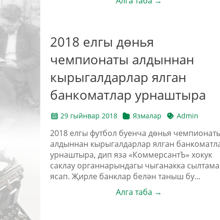
Алга таба →
2018 елгы дөнья
чемпионаты алдыннан
кырыгалдарлар ялган
банкоматлар урнаштыра
29 гыйнвар 2018
Язмалар
Admin
2018 елгы футбол буенча дөнья чемпионат
алдыннан кырыгалдарлар ялган банкоматл
урнаштыра, дип яза «КоммерсантЪ» хокук
саклау органнарындагы чыганакка сылтама
ясап. Җирле банклар белән таныш бу...
Алга таба →