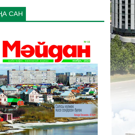
ҢА САН