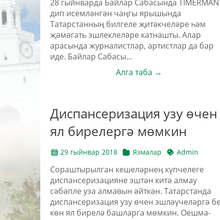
28 гыйнварда Байлар Сабасында TIMERMAN
дип исемләнгән чаңгы ярышында
Татарстанның билгеле җитәкчеләре һәм
җәмәгать эшлеклеләре катнашты. Алар
арасында журналистлар, артистлар да бар
иде. Байлар Сабасы...
Алга таба →
Диспансеризация узу өчен
ял бирелергә мөмкин
29 гыйнвар 2018
Язмалар
Admin
Сораштырылган кешеләрнең күпчелеге
диспансеризацияне эштән китә алмау
сәбәпле уза алмавын әйткән. Татарстанда
диспансеризация узу өчен эшләүчеләргә б
көн ял бирелә башларга мөмкин. Оешма-