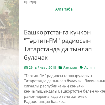
предпр...
Алга таба →
Башкортстанга күчкән
"Тәртип-FM" радиосын
Татарстанда да тыңлап
булачак
29 гыйнвар 2018
Язмалар
Admin
"Тәртип-FM" радиосы тапшыруларын
Татарстанда да тыңлап булачак. Ләкин аны
сигналы республиканың көньяк-
көнчыгышындагы Башкортстан белән чикт
районнарына кадәр генә җитәчәк.
Радиостанция Башко...