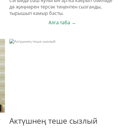
Сәгыйдә баш яулыгын артка каерып бәйләде
дә җиңнәрен терсәк тиңентен сызганды,
тырышып камыр басты.
Алга таба →
ү
Актүшнең теше сызлый