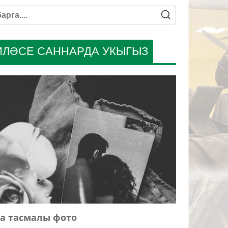
ИЛӘСЕ САННАРДА УКЫГЫЗ
а тасмалы фото