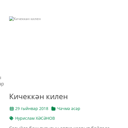
ы
ар
Кичеккән килен
29 гыйнвар 2018
Чәчмә әсәр
Нурислам ХӘСӘНОВ