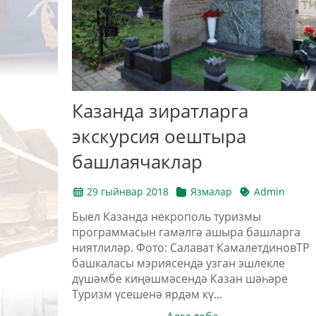
Казанда зиратларга
экскурсия оештыра
башлаячаклар
29 гыйнвар 2018
Язмалар
Admin
Быел Казанда некрополь туризмы
программасын гамәлгә ашыра башларга
ниятлиләр. Фото: Салават КамалетдиновТР
башкаласы мэриясендә узган эшлекле
дүшәмбе киңәшмәсендә Казан шәһәре
Туризм үсешенә ярдәм кү...