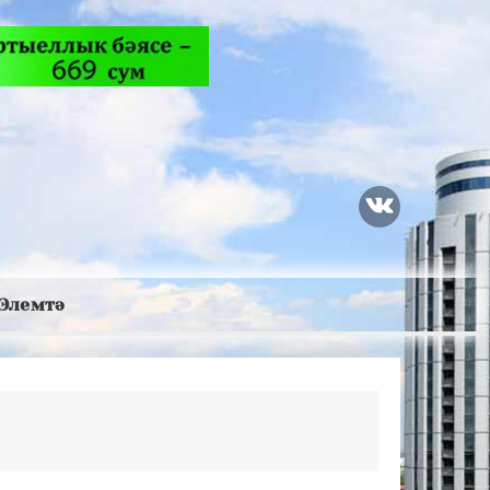
Элемтә