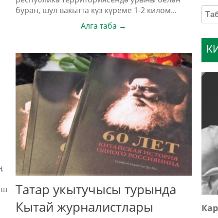
буран, шул вакытта күз күреме 1-2 килом...
Алга таба →
К
ң
Татар укытучысы турында
әш
Кытай журналистлары
Кар