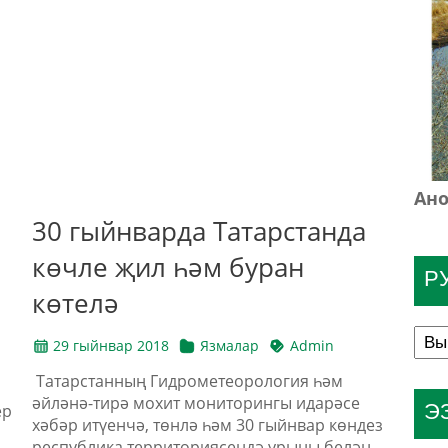
Ано
30 гыйнварда Татарстанда
көчле җил һәм буран
Р
көтелә
29 гыйнвар 2018
Язмалар
Admin
Татарстанның Гидрометеорология һәм
әйләнә-тирә мохит мониторингы идарәсе
Э
ер
хәбәр итүенчә, төнлә һәм 30 гыйнвар көндез
республика территориясендә урыны белән