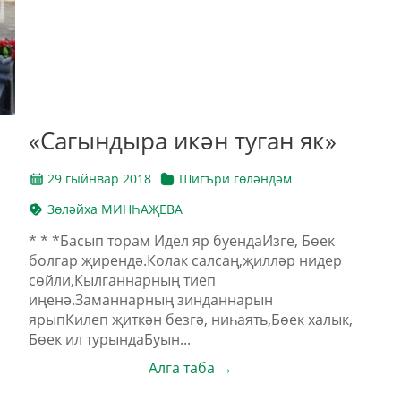
«Сагындыра икән туган як»
29 гыйнвар 2018
Шигъри гөләндәм
Зөләйха МИНҺАҖЕВА
* * *Басып торам Идел яр буендаИзге, Бөек
болгар җирендә.Колак салсаң,җилләр нидер
сөйли,Кылганнарның тиеп
иңенә.Заманнарның зинданнарын
ярыпКилеп җиткән безгә, ниһаять,Бөек халык,
Бөек ил турындаБуын...
Алга таба →