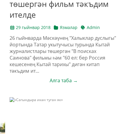
төшергән фильм тәкъдим
ителде
29 гыйнвар 2018
Язмалар
Admin
26 гыйнварда Мәскәүнең "Халыклар дуслыгы"
йортында Татар укытучысы турында Кытай
журналистлары төшергән "В поисках
Саинова" фильмы һәм "60 ел: бер Россия
кешесенең Кытай тарихы" дигән китап
тәкъдим ит...
Алга таба →