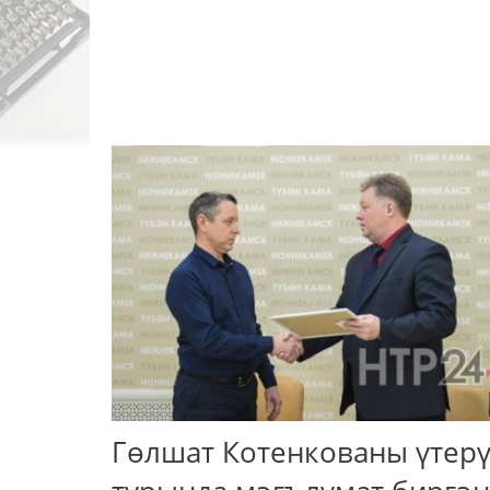
Гөлшат Котенкованы үтер