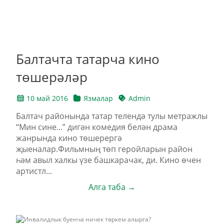
Балтачта татарча кино
төшерәләр
10 май 2016
Язмалар
Admin
Балтач районында татар телендә тулы метражлы
“Мин сине...” дигән комедия белән драма
жанрында кино төшерергә
җыеналар.Фильмның төп геройларын район
һәм авыл халкы үзе башкарачак, ди. Кино өчен
артистл...
Алга таба →