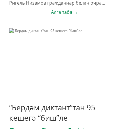
Ригель Низамов гражданнар белән очра...
Алга таба →
“Бердәм диктант”тан 95
кешегә “биш”ле