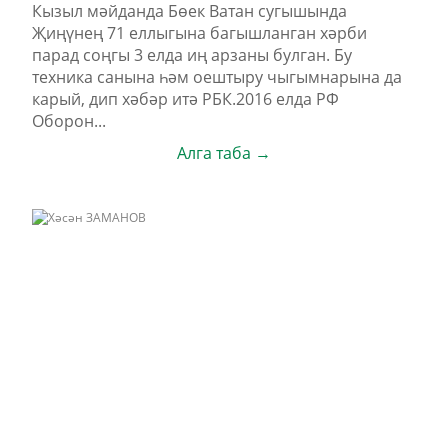
Кызыл мәйданда Бөек Ватан сугышында
Җиңүнең 71 еллыгына багышланган хәрби
парад соңгы 3 елда иң арзаны булган. Бу
техника санына һәм оештыру чыгымнарына да
карый, дип хәбәр итә РБК.2016 елда РФ
Оборон...
Алга таба →