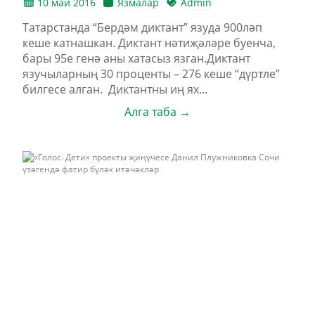
10 май 2016
Язмалар
Admin
Татарстанда “Бердәм диктант” язуда 900ләп
кеше катнашкан. Диктант нәтиҗәләре буенча,
бары 95е генә аны хатасыз язган.Диктант
язучыларның 30 проценты – 276 кеше “дүртле”
билгесе алган. Диктантны иң ях...
Алга таба →