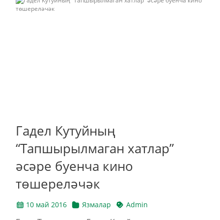
Гадел Кутуйның
“Тапшырылмаган хатлар”
әсәре буенча кино
төшереләчәк
10 май 2016
Язмалар
Admin