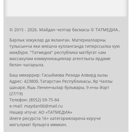
© 2015 - 2026. Мәйдан челтәр басмасы © ТАТМЕДИА..
Барлык хокуклар да якланган. Материалларны
тулысынча яки өлешчә кулланганда гиперссылка кую
мәҗбүри. "Татмедиа" республика матбугат һәм
массакүләм коммуникацияләр агентлыгы ярдәме
белән чыгарыла.
Баш мөхәррир: Гасыймова Ризидә Алвирд кызы
Адрес: 423800, Татарстан Республикасы, Яр Чаллы
шәһәре, Яшь Ленинчылар бульвары, 9 нчы йорт
(27/19)
Телефон: (8552) 59-75-84
е-mail: mауdаn06@mail.гu
Нәшер итүче: АО «ТАТМЕДИА»
Әлеге ресурста 16+ категорияләренә керүче
мәгълүмат булырга мөмкин.