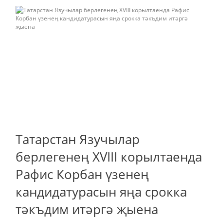
Татарстан Язучылар
берлегенең XVIII корылтаенда
Рафис Корбан үзенең
кандидатурасын яңа срокка
тәкъдим итәргә җыена