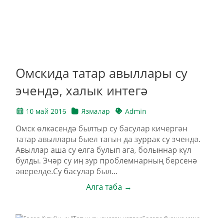
Омскида татар авыллары су
эчендә, халык интегә
10 май 2016
Язмалар
Admin
Омск өлкәсендә былтыр су басулар кичергән
татар авыллары быел тагын да зуррак су эчендә.
Авыллар аша су елга булып ага, болыннар күл
булды. Эчәр су иң зур проблемнарның берсенә
әверелде.Cу басулар был...
Алга таба →