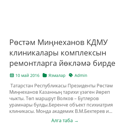
Рөстәм Миңнеханов КДМУ
клиникалары комплексын
ремонтларга йөкләмә бирде
10 май 2016
Язмалар
Admin
Татарстан Республикасы Президенты Рөстәм
Миңнеханов Казанның тарихи үзәген йөреп
чыкты. Төп маршрут Волков – Бутлеров
урамнары булды.Беренче объект психиатрия
клиникасы. Монда академик В.М.Бехтерев и...
Алга таба →