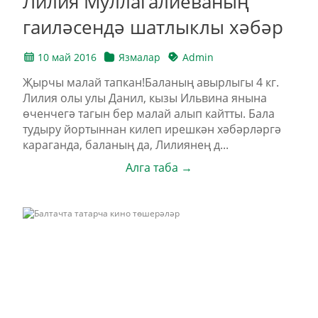
Лилия Муллагалиеваның
гаиләсендә шатлыклы хәбәр
10 май 2016
Язмалар
Admin
Җырчы малай тапкан!Баланың авырлыгы 4 кг.
Лилия олы улы Данил, кызы Ильвина янына
өченчегә тагын бер малай алып кайтты. Бала
тудыру йортыннан килеп ирешкән хәбәрләргә
караганда, баланың да, Лилиянең д...
Алга таба →