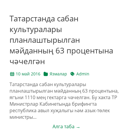
Татарстанда сабан
культуралары
планлаштырылган
мәйданның 63 процентына
чәчелгән
10 май 2016
Язмалар
Admin
Татарстанда сабан культуралары
планлаштырылган мәйданның 63 процентына,
ягъни 1110 мең гектарга чәчелгән. Бу хакта ТР
Министрлар Кабинетында брифингта
республика авыл хуҗалыгы һәм азык-төлек
министры...
Алга таба →