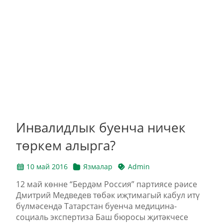
Инвалидлык буенча ничек
төркем алырга?
10 май 2016
Язмалар
Admin
12 май көнне “Бердәм Россия” партиясе рәисе
Дмитрий Медведев төбәк иҗтимагый кабул итү
бүлмәсендә Татарстан буенча медицина-
социаль экспертиза Баш бюросы җитәкчесе