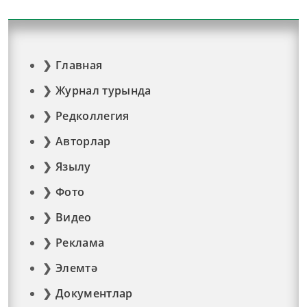
Главная
Журнал турында
Редколлегия
Авторлар
Язылу
Фото
Видео
Реклама
Элемтә
Документлар