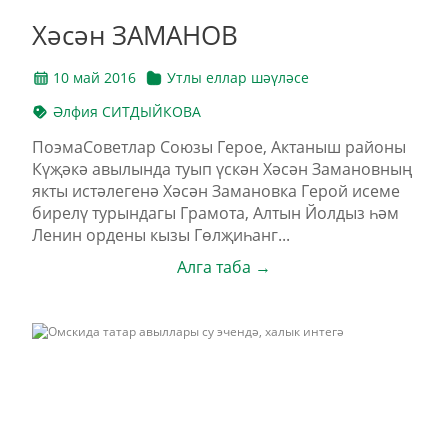
Хәсән ЗАМАНОВ
10 май 2016
Утлы еллар шәүләсе
Әлфия СИТДЫЙКОВА
ПоэмаСоветлар Союзы Герое, Актаныш районы
Күҗәкә авылында туып үскән Хәсән Замановның
якты истәлегенә Хәсән Замановка Герой исеме
бирелү турындагы Грамота, Алтын Йолдыз һәм
Ленин ордены кызы Гөлҗиһанг...
Алга таба →