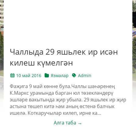
Чаллыда 29 яшьлек ир исән
килеш күмелгән
10 май 2016
Язмалар
Admin
Фаҗига 9 май көнне була.Чаллы шәһәренең
К.Маркс урамында барган юл төзекләндерү
эшләре вакытында җир убыла. 29 яшьлек ир җир
астына төшеп китә һәм аның өстенә балчык
ишелә. Коткаручылар килеп, ирне ка...
Алга таба →