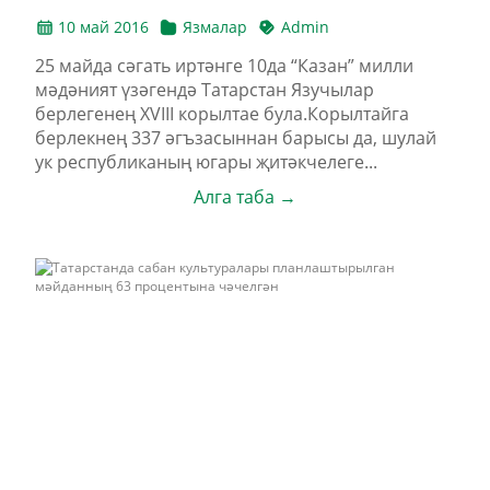
10 май 2016
Язмалар
Admin
25 майда cәгать иртәнге 10да “Казан” милли
мәдәният үзәгендә Татарстан Язучылар
берлегенең XVIII корылтае була.Корылтайга
берлекнең 337 әгъзасыннан барысы да, шулай
ук республиканың югары җитәкчелеге...
Алга таба →