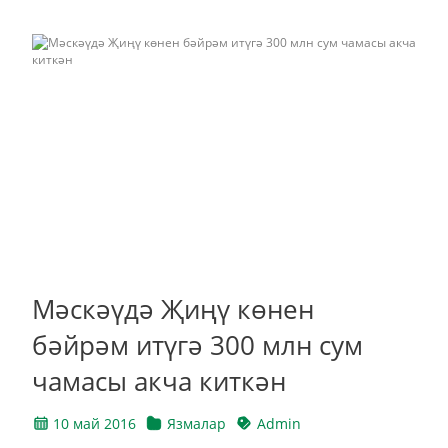
Мәскәүдә Җиңү көнен
бәйрәм итүгә 300 млн сум
чамасы акча киткән
10 май 2016
Язмалар
Admin