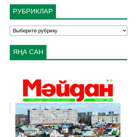
РУБРИКЛАР
ЯҢА САН