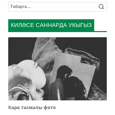
КИЛӘСЕ САННАРДА УКЫГЫЗ
Кара тасмалы фото