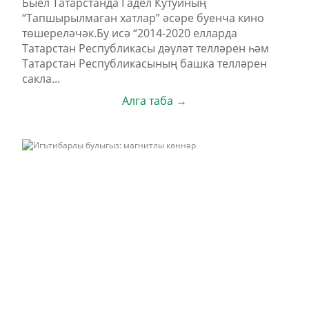
Быел Татарстанда Гадел Кутуйның
“Тапшырылмаган хатлар” әсәре буенча кино
төшереләчәк.Бу исә “2014-2020 елларда
Татарстан Республикасы дәүләт телләрен һәм
Татарстан Республикасының башка телләрен
сакла...
Алга таба →