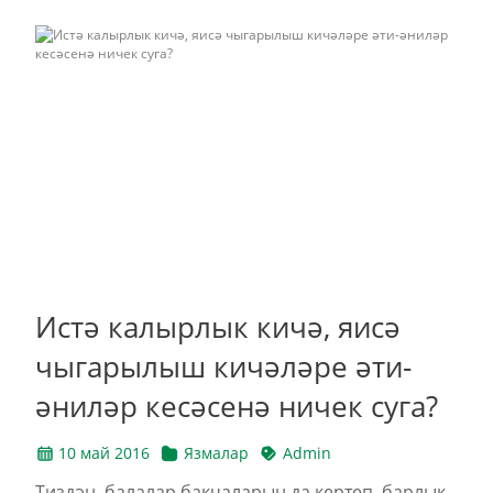
Истә калырлык кичә, яисә
чыгарылыш кичәләре әти-
әниләр кесәсенә ничек суга?
10 май 2016
Язмалар
Admin
Тиздән, балалар бакчаларын да кертеп, барлык