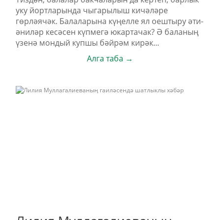
уку йортларында чыгарылыш кичәләре
гөрләячәк. Балаларына күңелле ял оештыру әти-
әниләр кесәсен күпмегә юкартачак? Ә баланың
үзенә мондый купшы бәйрәм кирәк...
Алга таба →