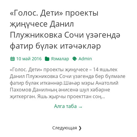
«Голос. Дети» проекты
җиңүчесе Данил
Плужниковка Сочи үзәгендә
фатир бүләк итәчәкләр
10 май 2016
Язмалар
Admin
«Голос. Дети» проекты җиңүчесе – 14 яшьлек
Данил Плужниковка Сочи үзәгендә бер бүлмәле
фатир бүләк иткәннәр.Шәһәр мэры Анатолий
Пахомов Данилның әнисенә шул хәбәрне
җиткергән. Яшь җырчы проекттан соң...
Алга таба →
Следующая ❯