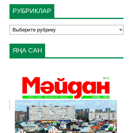
РУБРИКЛАР
ЯҢА САН