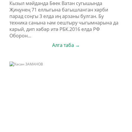
Кызыл мәйданда Бөек Ватан сугышында
Җиңүнең 71 еллыгына багышланган хәрби
парад соңгы 3 елда иң арзаны булган. Бу
техника санына һәм оештыру чыгымнарына да
карый, дип хәбәр итә РБК.2016 елда РФ
Оборон...
Алга таба →