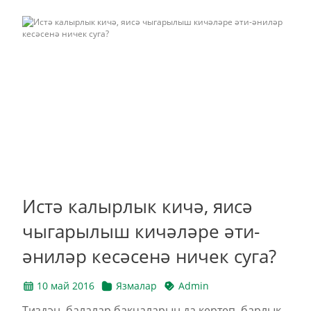
Истә калырлык кичә, яисә
чыгарылыш кичәләре әти-
әниләр кесәсенә ничек суга?
10 май 2016
Язмалар
Admin
Тиздән, балалар бакчаларын да кертеп, барлык