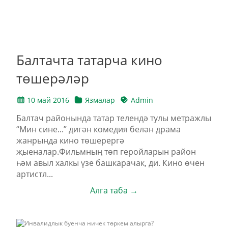
Балтачта татарча кино
төшерәләр
10 май 2016
Язмалар
Admin
Балтач районында татар телендә тулы метражлы
“Мин сине...” дигән комедия белән драма
жанрында кино төшерергә
җыеналар.Фильмның төп геройларын район
һәм авыл халкы үзе башкарачак, ди. Кино өчен
артистл...
Алга таба →