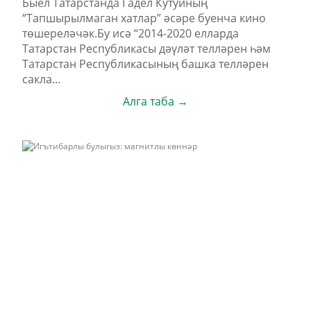
Быел Татарстанда Гадел Кутуйның
“Тапшырылмаган хатлар” әсәре буенча кино
төшереләчәк.Бу исә “2014-2020 елларда
Татарстан Республикасы дәүләт телләрен һәм
Татарстан Республикасының башка телләрен
сакла...
Алга таба →