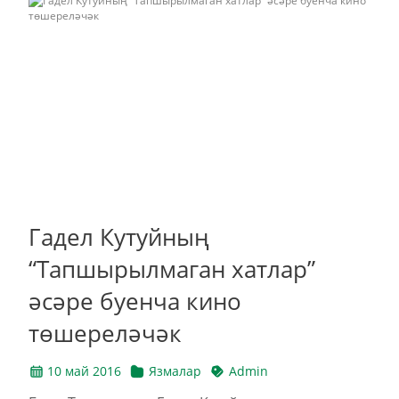
Гадел Кутуйның
“Тапшырылмаган хатлар”
әсәре буенча кино
төшереләчәк
10 май 2016
Язмалар
Admin