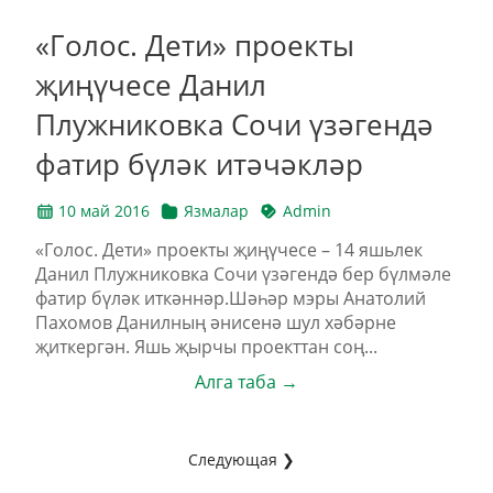
«Голос. Дети» проекты
җиңүчесе Данил
Плужниковка Сочи үзәгендә
фатир бүләк итәчәкләр
10 май 2016
Язмалар
Admin
«Голос. Дети» проекты җиңүчесе – 14 яшьлек
Данил Плужниковка Сочи үзәгендә бер бүлмәле
фатир бүләк иткәннәр.Шәһәр мэры Анатолий
Пахомов Данилның әнисенә шул хәбәрне
җиткергән. Яшь җырчы проекттан соң...
Алга таба →
Следующая ❯