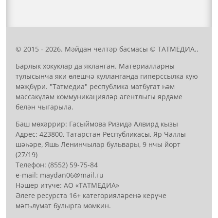
© 2015 - 2026. Мәйдан челтәр басмасы © ТАТМЕДИА..
Барлык хокуклар да якланган. Материалларны
тулысынча яки өлешчә кулланганда гиперссылка кую
мәҗбүри. "Татмедиа" республика матбугат һәм
массакүләм коммуникацияләр агентлыгы ярдәме
белән чыгарыла.
Баш мөхәррир: Гасыймова Ризидә Алвирд кызы
Адрес: 423800, Татарстан Республикасы, Яр Чаллы
шәһәре, Яшь Ленинчылар бульвары, 9 нчы йорт
(27/19)
Телефон: (8552) 59-75-84
е-mail: mауdаn06@mail.гu
Нәшер итүче: АО «ТАТМЕДИА»
Әлеге ресурста 16+ категорияләренә керүче
мәгълүмат булырга мөмкин.