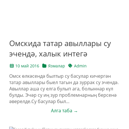
Омскида татар авыллары су
эчендә, халык интегә
10 май 2016
Язмалар
Admin
Омск өлкәсендә былтыр су басулар кичергән
татар авыллары быел тагын да зуррак су эчендә.
Авыллар аша су елга булып ага, болыннар күл
булды. Эчәр су иң зур проблемнарның берсенә
әверелде.Cу басулар был...
Алга таба →