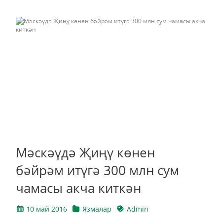
Мәскәүдә Җиңү көнен
бәйрәм итүгә 300 млн сум
чамасы акча киткән
10 май 2016
Язмалар
Admin