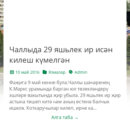
Чаллыда 29 яшьлек ир исән
килеш күмелгән
10 май 2016
Язмалар
Admin
Фаҗига 9 май көнне була.Чаллы шәһәренең
К.Маркс урамында барган юл төзекләндерү
эшләре вакытында җир убыла. 29 яшьлек ир җир
астына төшеп китә һәм аның өстенә балчык
ишелә. Коткаручылар килеп, ирне ка...
Алга таба →