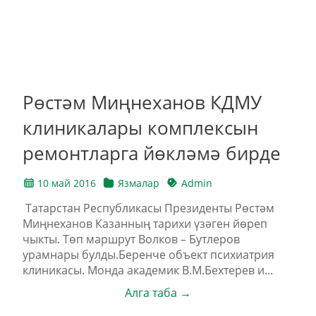
Рөстәм Миңнеханов КДМУ
клиникалары комплексын
ремонтларга йөкләмә бирде
10 май 2016
Язмалар
Admin
Татарстан Республикасы Президенты Рөстәм
Миңнеханов Казанның тарихи үзәген йөреп
чыкты. Төп маршрут Волков – Бутлеров
урамнары булды.Беренче объект психиатрия
клиникасы. Монда академик В.М.Бехтерев и...
Алга таба →