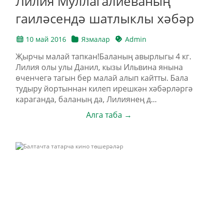
Лилия Муллагалиеваның
гаиләсендә шатлыклы хәбәр
10 май 2016
Язмалар
Admin
Җырчы малай тапкан!Баланың авырлыгы 4 кг.
Лилия олы улы Данил, кызы Ильвина янына
өченчегә тагын бер малай алып кайтты. Бала
тудыру йортыннан килеп ирешкән хәбәрләргә
караганда, баланың да, Лилиянең д...
Алга таба →