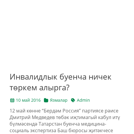
Инвалидлык буенча ничек
төркем алырга?
10 май 2016
Язмалар
Admin
12 май көнне “Бердәм Россия” партиясе рәисе
Дмитрий Медведев төбәк иҗтимагый кабул итү
бүлмәсендә Татарстан буенча медицина-
социаль экспертиза Баш бюросы җитәкчесе