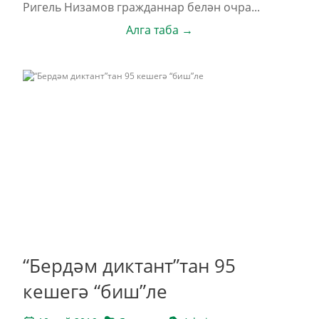
Ригель Низамов гражданнар белән очра...
Алга таба →
“Бердәм диктант”тан 95
кешегә “биш”ле