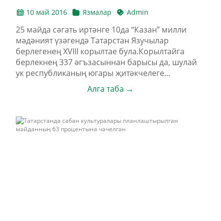
10 май 2016
Язмалар
Admin
25 майда cәгать иртәнге 10да “Казан” милли
мәдәният үзәгендә Татарстан Язучылар
берлегенең XVIII корылтае була.Корылтайга
берлекнең 337 әгъзасыннан барысы да, шулай
ук республиканың югары җитәкчелеге...
Алга таба →