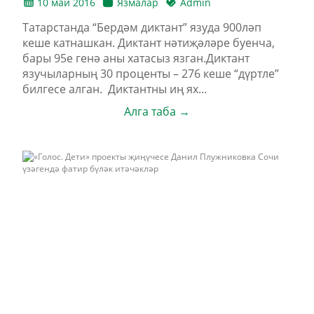
10 май 2016
Язмалар
Admin
Татарстанда “Бердәм диктант” язуда 900ләп
кеше катнашкан. Диктант нәтиҗәләре буенча,
бары 95е генә аны хатасыз язган.Диктант
язучыларның 30 проценты – 276 кеше “дүртле”
билгесе алган. Диктантны иң ях...
Алга таба →