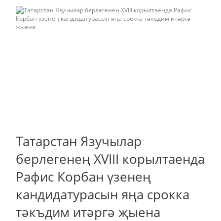
Татарстан Язучылар
берлегенең XVIII корылтаенда
Рафис Корбан үзенең
кандидатурасын яңа срокка
тәкъдим итәргә җыена