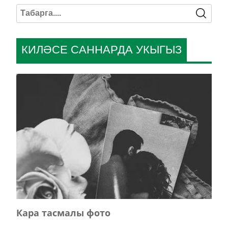
КИЛӘСЕ САННАРДА УКЫГЫЗ
Кара тасмалы фото