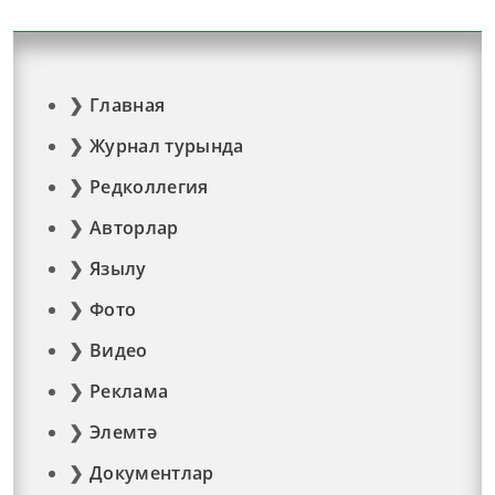
Главная
Журнал турында
Редколлегия
Авторлар
Язылу
Фото
Видео
Реклама
Элемтә
Документлар