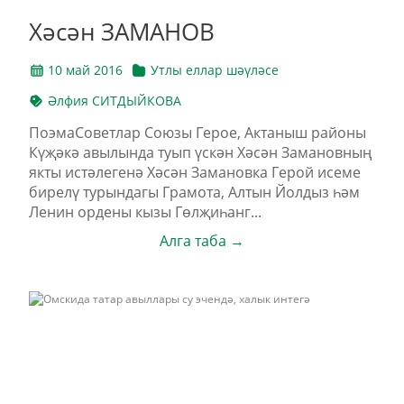
Хәсән ЗАМАНОВ
10 май 2016
Утлы еллар шәүләсе
Әлфия СИТДЫЙКОВА
ПоэмаСоветлар Союзы Герое, Актаныш районы
Күҗәкә авылында туып үскән Хәсән Замановның
якты истәлегенә Хәсән Замановка Герой исеме
бирелү турындагы Грамота, Алтын Йолдыз һәм
Ленин ордены кызы Гөлҗиһанг...
Алга таба →