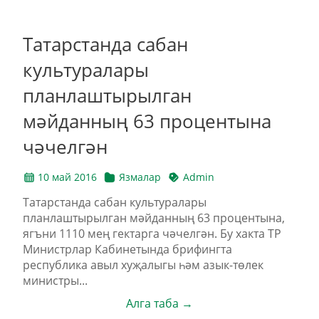
Татарстанда сабан
культуралары
планлаштырылган
мәйданның 63 процентына
чәчелгән
10 май 2016
Язмалар
Admin
Татарстанда сабан культуралары
планлаштырылган мәйданның 63 процентына,
ягъни 1110 мең гектарга чәчелгән. Бу хакта ТР
Министрлар Кабинетында брифингта
республика авыл хуҗалыгы һәм азык-төлек
министры...
Алга таба →