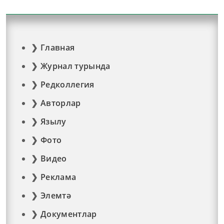
Главная
Журнал турында
Редколлегия
Авторлар
Язылу
Фото
Видео
Реклама
Элемтә
Документлар