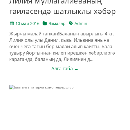
Лилия Муллагалиеваның
гаиләсендә шатлыклы хәбәр
10 май 2016
Язмалар
Admin
Җырчы малай тапкан!Баланың авырлыгы 4 кг.
Лилия олы улы Данил, кызы Ильвина янына
өченчегә тагын бер малай алып кайтты. Бала
тудыру йортыннан килеп ирешкән хәбәрләргә
караганда, баланың да, Лилиянең д...
Алга таба →