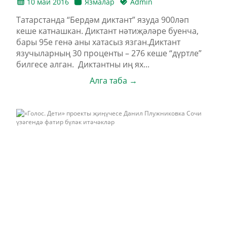
10 май 2016
Язмалар
Admin
Татарстанда “Бердәм диктант” язуда 900ләп
кеше катнашкан. Диктант нәтиҗәләре буенча,
бары 95е генә аны хатасыз язган.Диктант
язучыларның 30 проценты – 276 кеше “дүртле”
билгесе алган. Диктантны иң ях...
Алга таба →