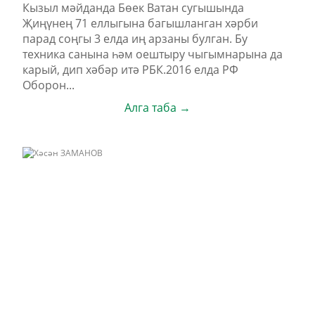
Кызыл мәйданда Бөек Ватан сугышында
Җиңүнең 71 еллыгына багышланган хәрби
парад соңгы 3 елда иң арзаны булган. Бу
техника санына һәм оештыру чыгымнарына да
карый, дип хәбәр итә РБК.2016 елда РФ
Оборон...
Алга таба →