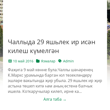
Чаллыда 29 яшьлек ир исән
килеш күмелгән
10 май 2016
Язмалар
Admin
Фаҗига 9 май көнне була.Чаллы шәһәренең
К.Маркс урамында барган юл төзекләндерү
эшләре вакытында җир убыла. 29 яшьлек ир җир
астына төшеп китә һәм аның өстенә балчык
ишелә. Коткаручылар килеп, ирне ка...
Алга таба →