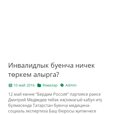
Инвалидлык буенча ничек
төркем алырга?
10 май 2016
Язмалар
Admin
12 май көнне “Бердәм Россия” партиясе рәисе
Дмитрий Медведев төбәк иҗтимагый кабул итү
бүлмәсендә Татарстан буенча медицина-
социаль экспертиза Баш бюросы җитәкчесе