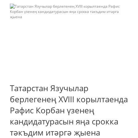
Татарстан Язучылар
берлегенең XVIII корылтаенда
Рафис Корбан үзенең
кандидатурасын яңа срокка
тәкъдим итәргә җыена