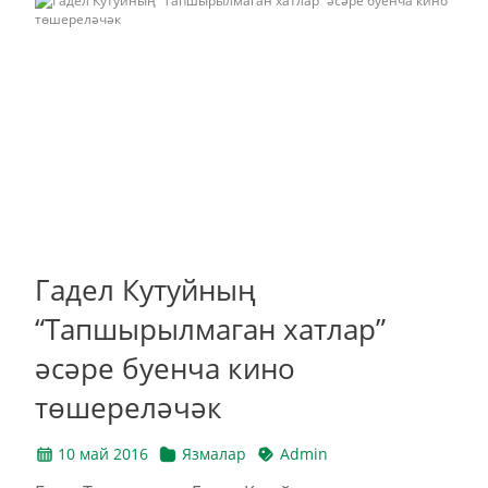
Гадел Кутуйның
“Тапшырылмаган хатлар”
әсәре буенча кино
төшереләчәк
10 май 2016
Язмалар
Admin