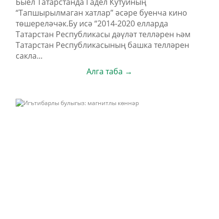
Быел Татарстанда Гадел Кутуйның
“Тапшырылмаган хатлар” әсәре буенча кино
төшереләчәк.Бу исә “2014-2020 елларда
Татарстан Республикасы дәүләт телләрен һәм
Татарстан Республикасының башка телләрен
сакла...
Алга таба →