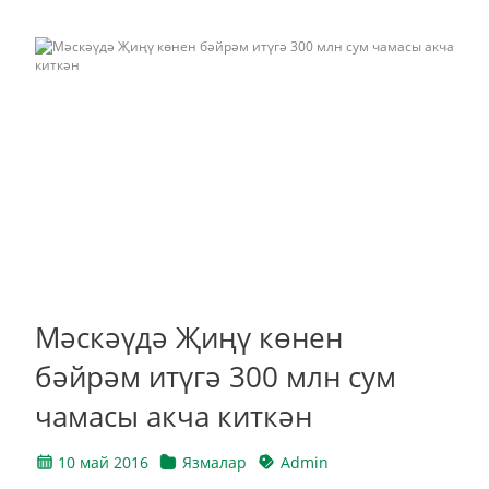
Мәскәүдә Җиңү көнен
бәйрәм итүгә 300 млн сум
чамасы акча киткән
10 май 2016
Язмалар
Admin