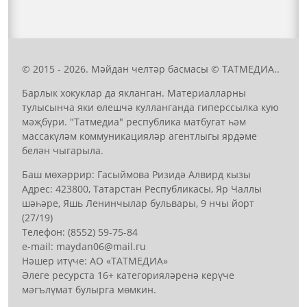
© 2015 - 2026. Мәйдан челтәр басмасы © ТАТМЕДИА..
Барлык хокуклар да якланган. Материалларны
тулысынча яки өлешчә кулланганда гиперссылка кую
мәҗбүри. "Татмедиа" республика матбугат һәм
массакүләм коммуникацияләр агентлыгы ярдәме
белән чыгарыла.
Баш мөхәррир: Гасыймова Ризидә Алвирд кызы
Адрес: 423800, Татарстан Республикасы, Яр Чаллы
шәһәре, Яшь Ленинчылар бульвары, 9 нчы йорт
(27/19)
Телефон: (8552) 59-75-84
е-mail: mауdаn06@mail.гu
Нәшер итүче: АО «ТАТМЕДИА»
Әлеге ресурста 16+ категорияләренә керүче
мәгълүмат булырга мөмкин.