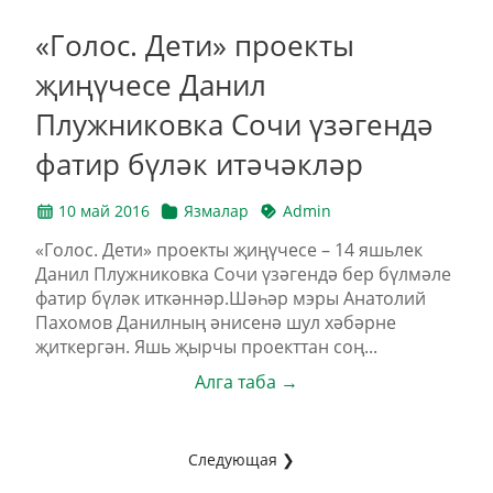
«Голос. Дети» проекты
җиңүчесе Данил
Плужниковка Сочи үзәгендә
фатир бүләк итәчәкләр
10 май 2016
Язмалар
Admin
«Голос. Дети» проекты җиңүчесе – 14 яшьлек
Данил Плужниковка Сочи үзәгендә бер бүлмәле
фатир бүләк иткәннәр.Шәһәр мэры Анатолий
Пахомов Данилның әнисенә шул хәбәрне
җиткергән. Яшь җырчы проекттан соң...
Алга таба →
Следующая ❯