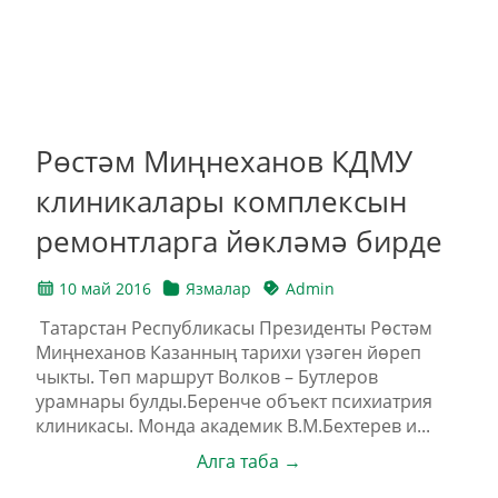
Рөстәм Миңнеханов КДМУ
клиникалары комплексын
ремонтларга йөкләмә бирде
10 май 2016
Язмалар
Admin
Татарстан Республикасы Президенты Рөстәм
Миңнеханов Казанның тарихи үзәген йөреп
чыкты. Төп маршрут Волков – Бутлеров
урамнары булды.Беренче объект психиатрия
клиникасы. Монда академик В.М.Бехтерев и...
Алга таба →