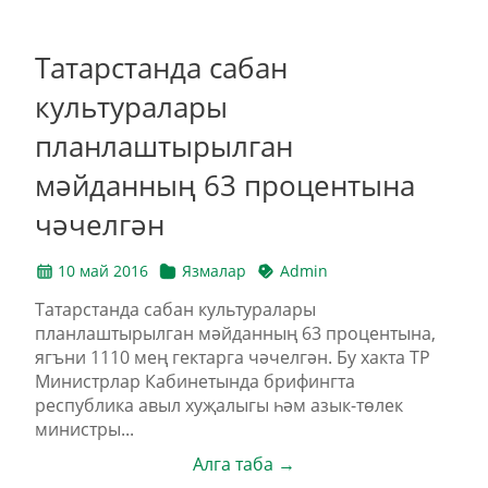
Татарстанда сабан
культуралары
планлаштырылган
мәйданның 63 процентына
чәчелгән
10 май 2016
Язмалар
Admin
Татарстанда сабан культуралары
планлаштырылган мәйданның 63 процентына,
ягъни 1110 мең гектарга чәчелгән. Бу хакта ТР
Министрлар Кабинетында брифингта
республика авыл хуҗалыгы һәм азык-төлек
министры...
Алга таба →