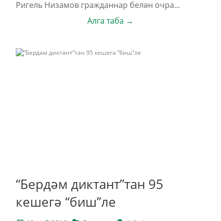
Ригель Низамов гражданнар белән очра...
Алга таба →
“Бердәм диктант”тан 95
кешегә “биш”ле