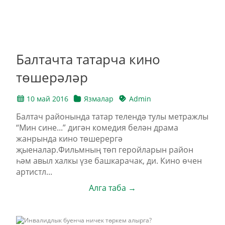
Балтачта татарча кино
төшерәләр
10 май 2016
Язмалар
Admin
Балтач районында татар телендә тулы метражлы
“Мин сине...” дигән комедия белән драма
жанрында кино төшерергә
җыеналар.Фильмның төп геройларын район
һәм авыл халкы үзе башкарачак, ди. Кино өчен
артистл...
Алга таба →