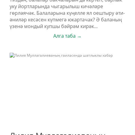
уку йортларында чыгарылыш кичәләре
гөрләячәк. Балаларына күңелле ял оештыру әти-
әниләр кесәсен күпмегә юкартачак? Ә баланың
үзенә мондый купшы бәйрәм кирәк...
Алга таба →