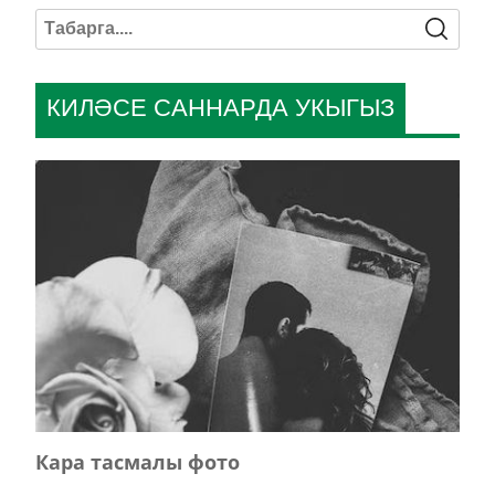
КИЛӘСЕ САННАРДА УКЫГЫЗ
Кара тасмалы фото