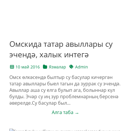
Омскида татар авыллары су
эчендә, халык интегә
10 май 2016
Язмалар
Admin
Омск өлкәсендә былтыр су басулар кичергән
татар авыллары быел тагын да зуррак су эчендә.
Авыллар аша су елга булып ага, болыннар күл
булды. Эчәр су иң зур проблемнарның берсенә
әверелде.Cу басулар был...
Алга таба →