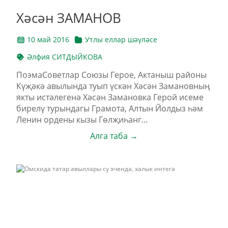
Хәсән ЗАМАНОВ
10 май 2016
Утлы еллар шәүләсе
Әлфия СИТДЫЙКОВА
ПоэмаСоветлар Союзы Герое, Актаныш районы
Күҗәкә авылында туып үскән Хәсән Замановның
якты истәлегенә Хәсән Замановка Герой исеме
бирелү турындагы Грамота, Алтын Йолдыз һәм
Ленин ордены кызы Гөлҗиһанг...
Алга таба →