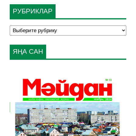
РУБРИКЛАР
ЯҢА САН