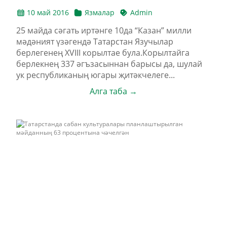
10 май 2016
Язмалар
Admin
25 майда cәгать иртәнге 10да “Казан” милли
мәдәният үзәгендә Татарстан Язучылар
берлегенең XVIII корылтае була.Корылтайга
берлекнең 337 әгъзасыннан барысы да, шулай
ук республиканың югары җитәкчелеге...
Алга таба →