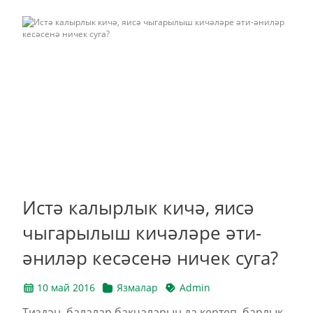
Истә калырлык кичә, яисә
чыгарылыш кичәләре әти-
әниләр кесәсенә ничек суга?
10 май 2016
Язмалар
Admin
Тиздән, балалар бакчаларын да кертеп, барлык