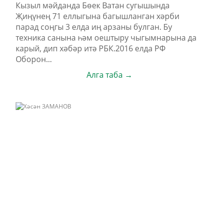
Кызыл мәйданда Бөек Ватан сугышында
Җиңүнең 71 еллыгына багышланган хәрби
парад соңгы 3 елда иң арзаны булган. Бу
техника санына һәм оештыру чыгымнарына да
карый, дип хәбәр итә РБК.2016 елда РФ
Оборон...
Алга таба →