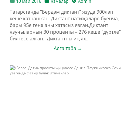
10 май 2016
Язмалар
Admin
Татарстанда “Бердәм диктант” язуда 900ләп
кеше катнашкан. Диктант нәтиҗәләре буенча,
бары 95е генә аны хатасыз язган.Диктант
язучыларның 30 проценты – 276 кеше “дүртле”
билгесе алган. Диктантны иң ях...
Алга таба →