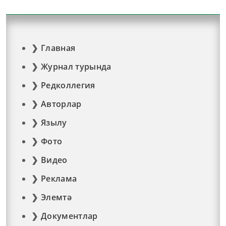
Главная
Журнал турында
Редколлегия
Авторлар
Язылу
Фото
Видео
Реклама
Элемтә
Документлар