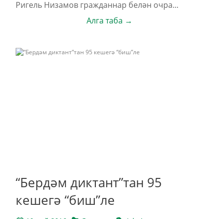
Ригель Низамов гражданнар белән очра...
Алга таба →
“Бердәм диктант”тан 95
кешегә “биш”ле