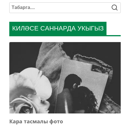
КИЛӘСЕ САННАРДА УКЫГЫЗ
Кара тасмалы фото