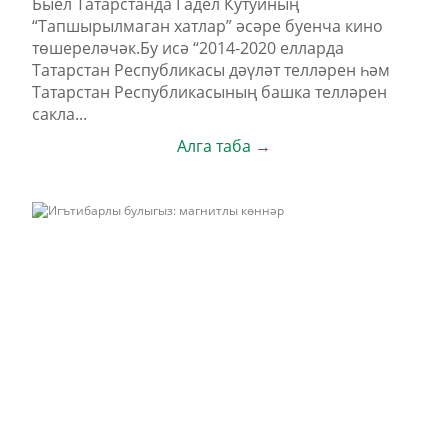
Быел Татарстанда Гадел Кутуйның
“Тапшырылмаган хатлар” әсәре буенча кино
төшереләчәк.Бу исә “2014-2020 елларда
Татарстан Республикасы дәүләт телләрен һәм
Татарстан Республикасының башка телләрен
сакла...
Алга таба →