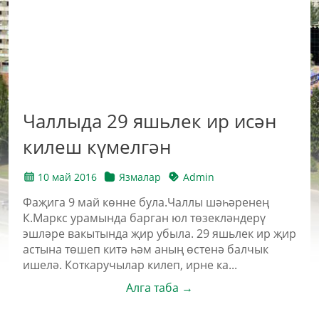
Чаллыда 29 яшьлек ир исән
килеш күмелгән
10 май 2016
Язмалар
Admin
Фаҗига 9 май көнне була.Чаллы шәһәренең
К.Маркс урамында барган юл төзекләндерү
эшләре вакытында җир убыла. 29 яшьлек ир җир
астына төшеп китә һәм аның өстенә балчык
ишелә. Коткаручылар килеп, ирне ка...
Алга таба →