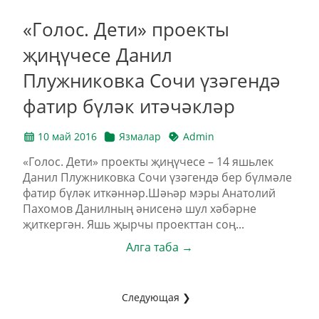
«Голос. Дети» проекты
җиңүчесе Данил
Плужниковка Сочи үзәгендә
фатир бүләк итәчәкләр
10 май 2016
Язмалар
Admin
«Голос. Дети» проекты җиңүчесе – 14 яшьлек
Данил Плужниковка Сочи үзәгендә бер бүлмәле
фатир бүләк иткәннәр.Шәһәр мэры Анатолий
Пахомов Данилның әнисенә шул хәбәрне
җиткергән. Яшь җырчы проекттан соң...
Алга таба →
Следующая ❯