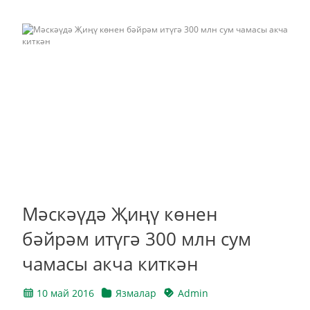
Мәскәүдә Җиңү көнен
бәйрәм итүгә 300 млн сум
чамасы акча киткән
10 май 2016
Язмалар
Admin