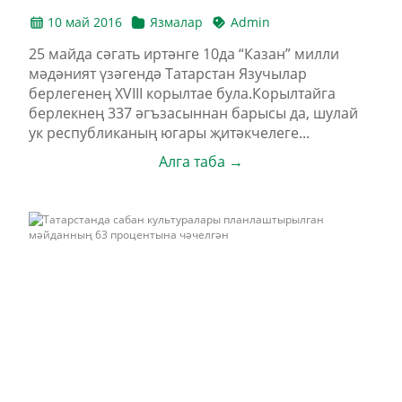
10 май 2016
Язмалар
Admin
25 майда cәгать иртәнге 10да “Казан” милли
мәдәният үзәгендә Татарстан Язучылар
берлегенең XVIII корылтае була.Корылтайга
берлекнең 337 әгъзасыннан барысы да, шулай
ук республиканың югары җитәкчелеге...
Алга таба →