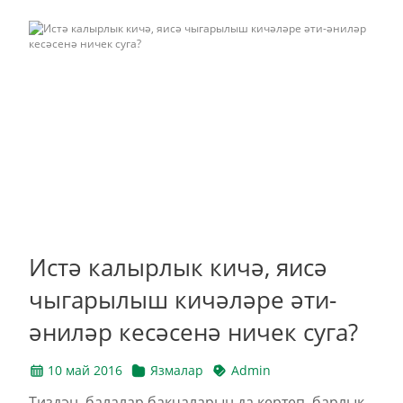
Истә калырлык кичә, яисә
чыгарылыш кичәләре әти-
әниләр кесәсенә ничек суга?
10 май 2016
Язмалар
Admin
Тиздән, балалар бакчаларын да кертеп, барлык