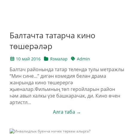
Балтачта татарча кино
төшерәләр
10 май 2016
Язмалар
Admin
Балтач районында татар телендә тулы метражлы
“Мин сине...” дигән комедия белән драма
жанрында кино төшерергә
җыеналар.Фильмның төп геройларын район
һәм авыл халкы үзе башкарачак, ди. Кино өчен
артистл...
Алга таба →