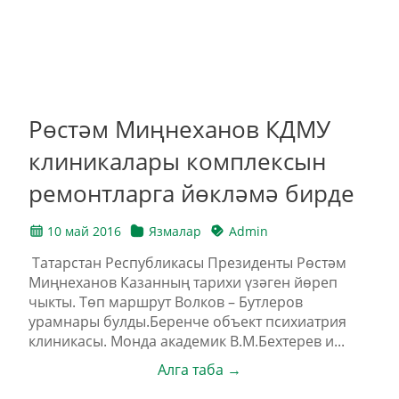
Рөстәм Миңнеханов КДМУ
клиникалары комплексын
ремонтларга йөкләмә бирде
10 май 2016
Язмалар
Admin
Татарстан Республикасы Президенты Рөстәм
Миңнеханов Казанның тарихи үзәген йөреп
чыкты. Төп маршрут Волков – Бутлеров
урамнары булды.Беренче объект психиатрия
клиникасы. Монда академик В.М.Бехтерев и...
Алга таба →