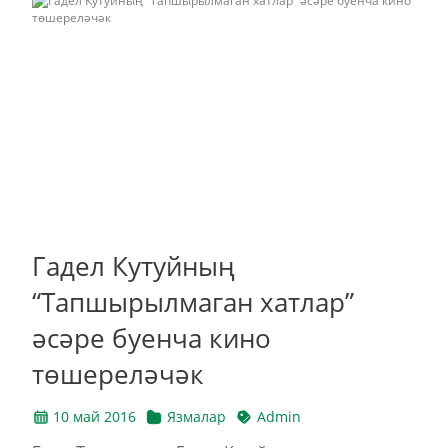
Гадел Кутуйның
“Тапшырылмаган хатлар”
әсәре буенча кино
төшереләчәк
10 май 2016
Язмалар
Admin