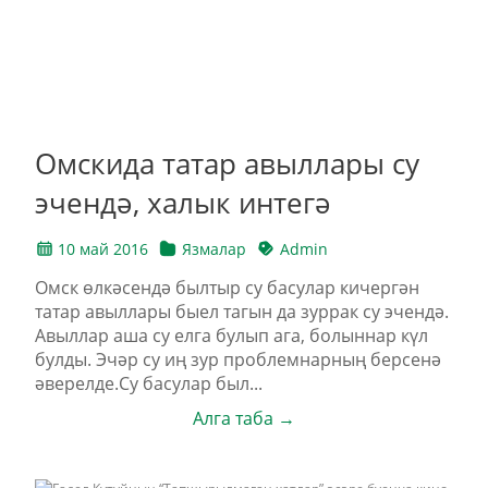
Омскида татар авыллары су
эчендә, халык интегә
10 май 2016
Язмалар
Admin
Омск өлкәсендә былтыр су басулар кичергән
татар авыллары быел тагын да зуррак су эчендә.
Авыллар аша су елга булып ага, болыннар күл
булды. Эчәр су иң зур проблемнарның берсенә
әверелде.Cу басулар был...
Алга таба →