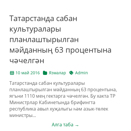
Татарстанда сабан
культуралары
планлаштырылган
мәйданның 63 процентына
чәчелгән
10 май 2016
Язмалар
Admin
Татарстанда сабан культуралары
планлаштырылган мәйданның 63 процентына,
ягъни 1110 мең гектарга чәчелгән. Бу хакта ТР
Министрлар Кабинетында брифингта
республика авыл хуҗалыгы һәм азык-төлек
министры...
Алга таба →