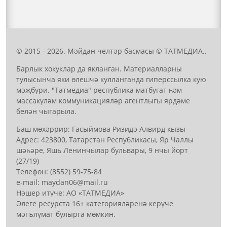
© 2015 - 2026. Мәйдан челтәр басмасы © ТАТМЕДИА..
Барлык хокуклар да якланган. Материалларны
тулысынча яки өлешчә кулланганда гиперссылка кую
мәҗбүри. "Татмедиа" республика матбугат һәм
массакүләм коммуникацияләр агентлыгы ярдәме
белән чыгарыла.
Баш мөхәррир: Гасыймова Ризидә Алвирд кызы
Адрес: 423800, Татарстан Республикасы, Яр Чаллы
шәһәре, Яшь Ленинчылар бульвары, 9 нчы йорт
(27/19)
Телефон: (8552) 59-75-84
е-mail: mауdаn06@mail.гu
Нәшер итүче: АО «ТАТМЕДИА»
Әлеге ресурста 16+ категорияләренә керүче
мәгълүмат булырга мөмкин.