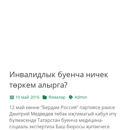
Инвалидлык буенча ничек
төркем алырга?
10 май 2016
Язмалар
Admin
12 май көнне “Бердәм Россия” партиясе рәисе
Дмитрий Медведев төбәк иҗтимагый кабул итү
бүлмәсендә Татарстан буенча медицина-
социаль экспертиза Баш бюросы җитәкчесе