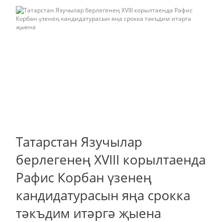
Татарстан Язучылар
берлегенең XVIII корылтаенда
Рафис Корбан үзенең
кандидатурасын яңа срокка
тәкъдим итәргә җыена