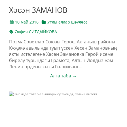
Хәсән ЗАМАНОВ
10 май 2016
Утлы еллар шәүләсе
Әлфия СИТДЫЙКОВА
ПоэмаСоветлар Союзы Герое, Актаныш районы
Күҗәкә авылында туып үскән Хәсән Замановның
якты истәлегенә Хәсән Замановка Герой исеме
бирелү турындагы Грамота, Алтын Йолдыз һәм
Ленин ордены кызы Гөлҗиһанг...
Алга таба →