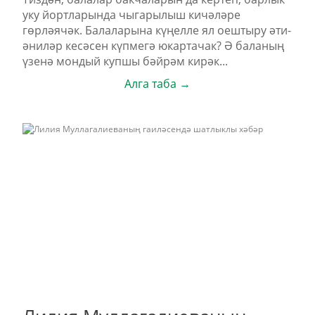
уку йортларында чыгарылыш кичәләре
гөрләячәк. Балаларына күңелле ял оештыру әти-
әниләр кесәсен күпмегә юкартачак? Ә баланың
үзенә мондый купшы бәйрәм кирәк...
Алга таба →