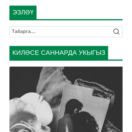
ЭЗЛӘҮ
КИЛӘСЕ САННАРДА УКЫГЫЗ