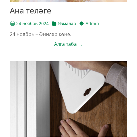
Ана теләге
24 ноябрь 2024
Язмалар
Admin
24 ноябрь – Әниләр көне.
Алга таба →