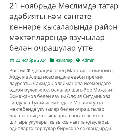
21 ноябрьдә Мөслимдә татар
әдәбияты һәм сәнгате
көннәре кысаларында район
мәктәпләрендә язучылар
белән очрашулар үтте.
22 ноябрь 2024
Язмалар
Admin
Россия Федерациясенең Мәгариф отличнигы,
Абдулла Алиш исемендәге әдәби премия
лауреаты, Саҗидә Сөләйманова исемендәге
әдәби бүләк иясе, балалар шагыйре Мөҗәһит
Әхмәҗанов белән язучы Әлфия Ситдыйкова
Габдулла Тукай исемендәге Мөслим урта
мәктәбендә укучылар белән очраштылар.
Балаларның чыгышлары, сәнгатьле итеп
шигырь укулары, кызыксынып тыңлаулары,
әдипләргә сораулар бирүләре сокландырды.