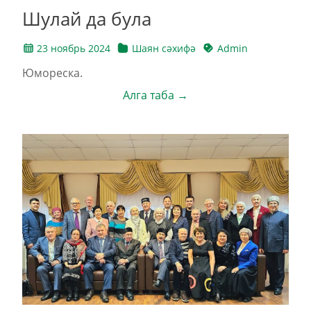
Шулай да була
23 ноябрь 2024
Шаян сәхифә
Admin
Юмореска.
Алга таба →