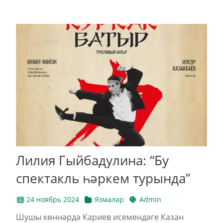
Лилия Гыйбадулина: “Бу
спектакль һәркем турында”
24 ноябрь 2024
Язмалар
Admin
Шушы көннәрдә Кариев исемендәге Казан