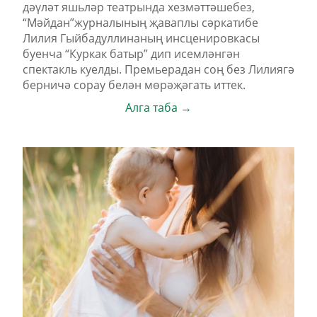
дәүләт яшьләр театрында хезмәттәшебез,
“Мәйдан”журналының җаваплы сәркатибе
Лилия Гыйбадуллинаның инсценировкасы
буенча “Куркак батыр” дип исемләнгән
спектакль куелды. Премьерадан соң без Лилиягә
берничә сорау белән мөрәҗәгать иттек.
Алга таба →