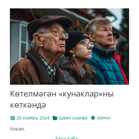
Көтелмәгән «кунаклар»ны
көт­кән­дә
26 ноябрь 2024
Шаян сәхифә
Admin
Хикәя.
Алга таба →