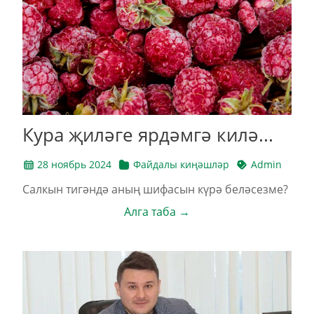
Кура җиләге ярдәмгә килә...
28 ноябрь 2024
Файдалы киңәшләр
Admin
Салкын тигәндә аның шифасын күрә беләсезме?
Алга таба →