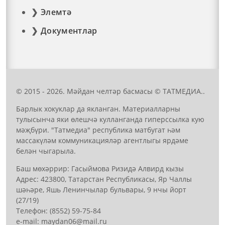
Элемтә
Документлар
© 2015 - 2026. Мәйдан челтәр басмасы © ТАТМЕДИА..
Барлык хокуклар да якланган. Материалларны
тулысынча яки өлешчә кулланганда гиперссылка кую
мәҗбүри. "Татмедиа" республика матбугат һәм
массакүләм коммуникацияләр агентлыгы ярдәме
белән чыгарыла.
Баш мөхәррир: Гасыймова Ризидә Алвирд кызы
Адрес: 423800, Татарстан Республикасы, Яр Чаллы
шәһәре, Яшь Ленинчылар бульвары, 9 нчы йорт
(27/19)
Телефон: (8552) 59-75-84
е-mail: mауdаn06@mail.гu