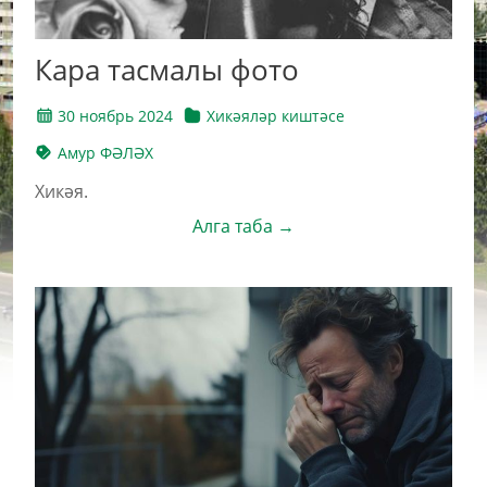
Кара тасмалы фото
30 ноябрь 2024
Хикәяләр киштәсе
Амур ФӘЛӘХ
Хикәя.
Алга таба →