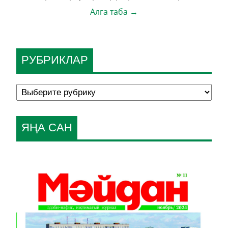
Алга таба →
РУБРИКЛАР
ЯҢА САН