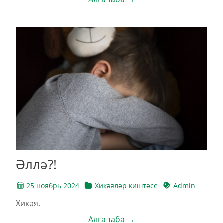
Әллә?!
25 ноябрь 2024
Хикәяләр киштәсе
Admin
Хикәя.
Алга таба →