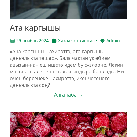
Ата каргышы
29 ноябрь 2024
Хикәяләр киштәсе
Admin
«Ана каргышы – ахирәттә, ата каргышы
дөньялыкта төшәр». Бала чактан ук әбием
авызын-нан еш ишетә идем бу сүзләрне. Ләкин
мәгънәсе әле генә кызыксындыра башлады. Ни
өчен берсенеке – ахирәттә, икенчесенеке
дөньялыкта соң?
Алга таба →