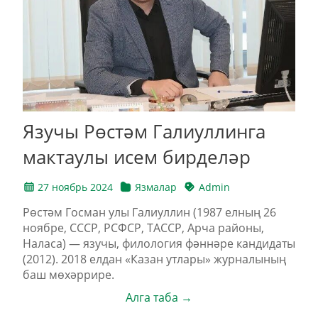
Язучы Рөстәм Галиуллинга
мактаулы исем бирделәр
27 ноябрь 2024
Язмалар
Admin
Рөстәм Госман улы Галиуллин (1987 елның 26
ноябре, СССР, РСФСР, ТАССР, Арча районы,
Наласа) — язучы, филология фәннәре кандидаты
(2012). 2018 елдан «Казан утлары» журналының
баш мөхәррире.
Алга таба →