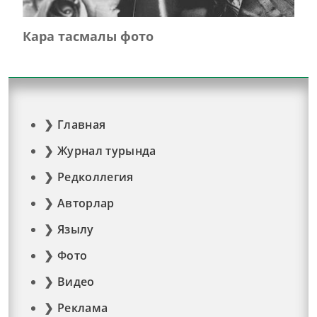
Кара тасмалы фото
Главная
Журнал турында
Редколлегия
Авторлар
Язылу
Фото
Видео
Реклама