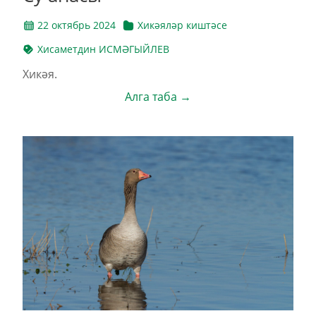
22 октябрь 2024
Хикәяләр киштәсе
Хисаметдин ИСМӘГЫЙЛЕВ
Хикәя.
Алга таба →