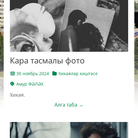
Кара тасмалы фото
30 ноябрь 2024
Хикәяләр киштәсе
Амур ФӘЛӘХ
Хикәя.
Алга таба →