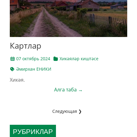
Картлар
07 октябрь 2024
Хикәяләр киштәсе
Әмирхан ЕНИКИ
Хикәя.
Алга таба →
Следующая ❯
РУБРИКЛАР