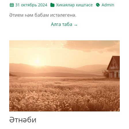
31 октябрь 2024
Хикәяләр киштәсе
Admin
Әти­ем һәм ба­бам ис­тә­ле­ге­нә.
Алга таба →
Әтнәби