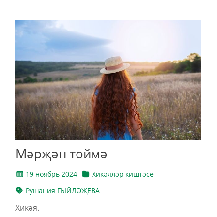
Мәрҗән төймә
19 ноябрь 2024
Хикәяләр киштәсе
Рушания ГЫЙЛӘҖЕВА
Хикәя.