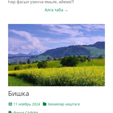
Һәр фасыл үзенчә ямьле, әйеме?!
Алга таба →
Бишка
11 ноябрь 2024
Хикәяләр киштәсе
Факил САФИН