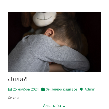
Әллә?!
25 ноябрь 2024
Хикәяләр киштәсе
Admin
Хикәя.
Алга таба →