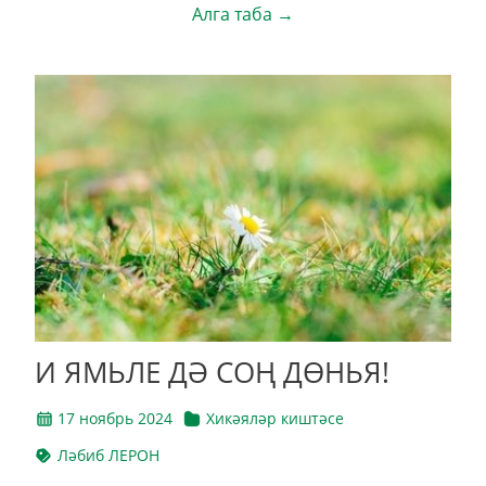
Алга таба →
И ЯМЬЛЕ ДӘ СОҢ ДӨНЬЯ!
17 ноябрь 2024
Хикәяләр киштәсе
Ләбиб ЛЕРОН