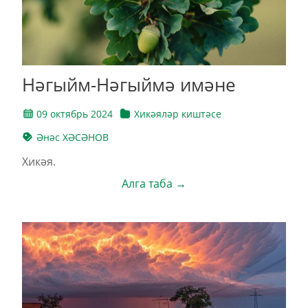
Нәгыйм-Нәгыймә имәне
09 октябрь 2024
Хикәяләр киштәсе
Әнәс ХӘСӘНОВ
Хикәя.
Алга таба →