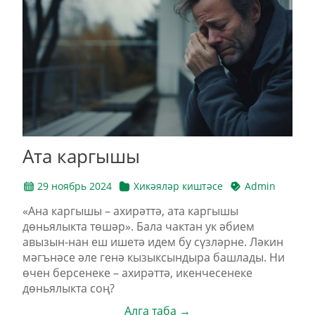
Ата каргышы
29 ноябрь 2024
Хикәяләр киштәсе
Admin
«Ана каргышы – ахирәттә, ата каргышы
дөньялыкта төшәр». Бала чактан ук әбием
авызын-нан еш ишетә идем бу сүзләрне. Ләкин
мәгънәсе әле генә кызыксындыра башлады. Ни
өчен берсенеке – ахирәттә, икенчесенеке
дөньялыкта соң?
Алга таба →