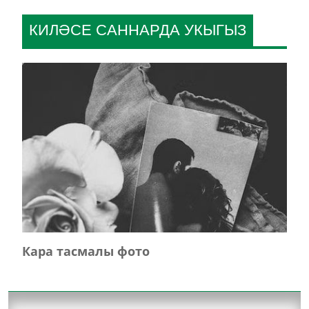
КИЛӘСЕ САННАРДА УКЫГЫЗ
Кара тасмалы фото