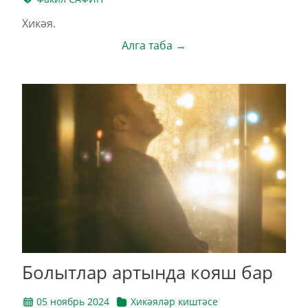
Хикәя.
Алга таба →
Бо­лыт­лар ар­тын­да ко­яш бар
05 ноябрь 2024
Хикәяләр киштәсе