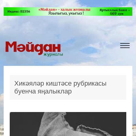
Хикәяләр киштәсе рубрикасы
буенча яңалыклар