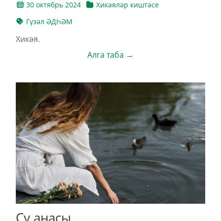
30 октябрь 2024
Хикәяләр киштәсе
Гүзәл ӘДҺӘМ
Хикәя.
Алга таба →
Су анасы