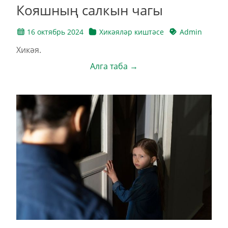
Кояшның салкын чагы
16 октябрь 2024
Хикәяләр киштәсе
Admin
Хикәя.
Алга таба →