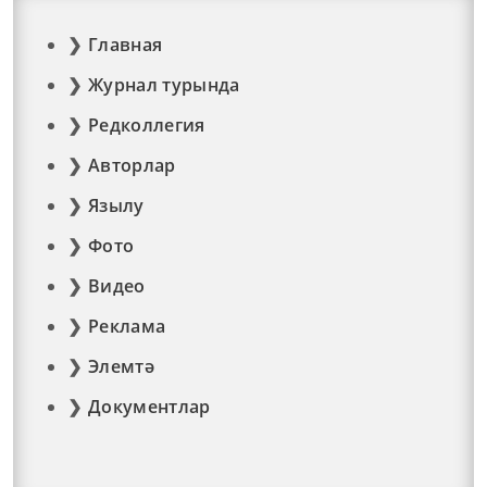
Главная
Журнал турында
Редколлегия
Авторлар
Язылу
Фото
Видео
Реклама
Элемтә
Документлар