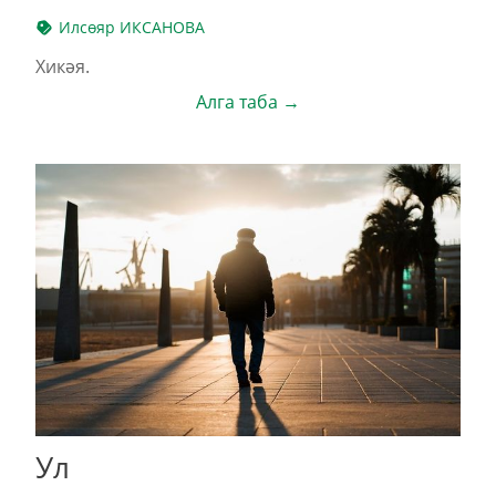
Илсөяр ИКСАНОВА
Хикәя.
Алга таба →
Ул