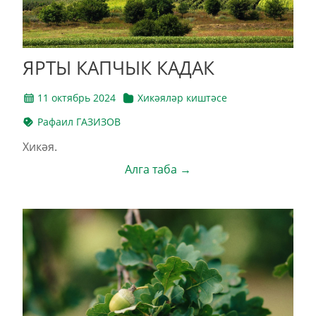
ЯРТЫ КАПЧЫК КАДАК
11 октябрь 2024
Хикәяләр киштәсе
Рафаил ГАЗИЗОВ
Хикәя.
Алга таба →