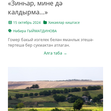
«Зинһар, мине дә
калдырма...»
15 октябрь 2024
Хикәяләр киштәсе
Нәбирә ГЫЙМАТДИНОВА
Гомер бакый изгелек белән яманлык этешә-
төртешә бер сукмактан атлаган.
Алга таба →