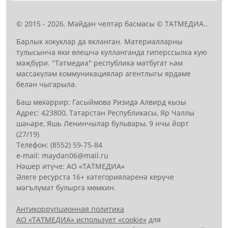
© 2015 - 2026. Мәйдан челтәр басмасы © ТАТМЕДИА..
Барлык хокуклар да якланган. Материалларны
тулысынча яки өлешчә кулланганда гиперссылка кую
мәҗбүри. "Татмедиа" республика матбугат һәм
массакүләм коммуникацияләр агентлыгы ярдәме
белән чыгарыла.
Баш мөхәррир: Гасыймова Ризидә Алвирд кызы
Адрес: 423800, Татарстан Республикасы, Яр Чаллы
шәһәре, Яшь Ленинчылар бульвары, 9 нчы йорт
(27/19)
Телефон: (8552) 59-75-84
е-mail: mауdаn06@mail.гu
Нәшер итүче: АО «ТАТМЕДИА»
Әлеге ресурста 16+ категорияләренә керүче
мәгълүмат булырга мөмкин.
Антикоррупционная политика
АО «ТАТМЕДИА» использует «cookie»
для