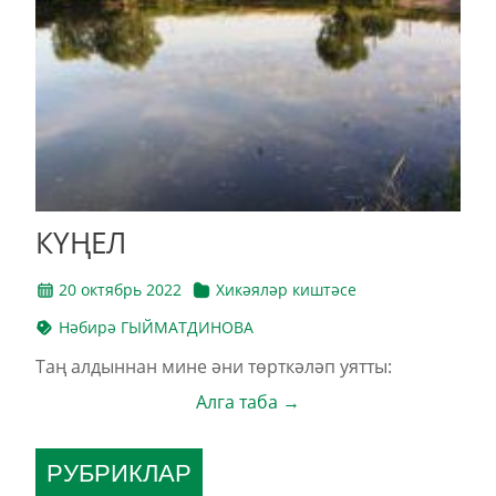
КҮҢЕЛ
20 октябрь 2022
Хикәяләр киштәсе
Нәбирә ГЫЙМАТДИНОВА
Таң алдыннан мине әни төрткәләп уятты:
Алга таба →
РУБРИКЛАР