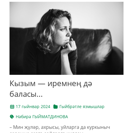
Кызым — иремнең дә
баласы...
17 гыйнвар 2024
Гыйбрәтле язмышлар
Нәбирә ГЫЙМАТДИНОВА
– Мин җүләр, ахрысы, уйларга да куркыныч