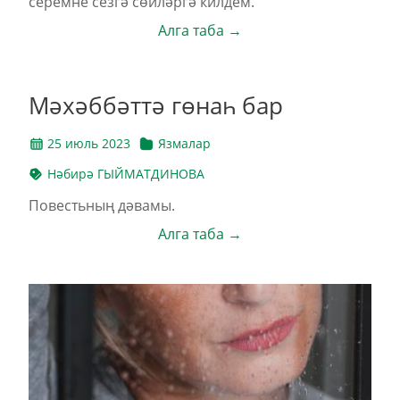
серемне сезгә сөйләргә килдем.
Алга таба →
Мәхәббәттә гөнаһ бар
25 июль 2023
Язмалар
Нәбирә ГЫЙМАТДИНОВА
Повестьның дәвамы.
Алга таба →