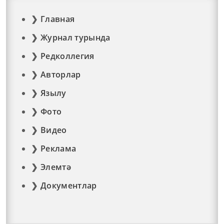
Главная
Журнал турында
Редколлегия
Авторлар
Язылу
Фото
Видео
Реклама
Элемтә
Документлар