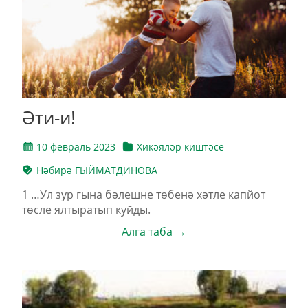
Әти-и!
10 февраль 2023
Хикәяләр киштәсе
Нәбирә ГЫЙМАТДИНОВА
1 …Ул зур гына бәлешне төбенә хәтле капйот
төсле ялтыратып куйды.
Алга таба →