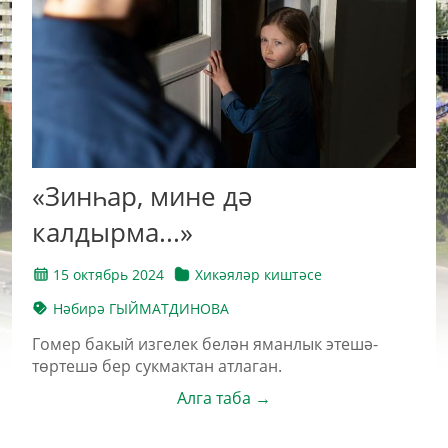
«Зинһар, мине дә
калдырма...»
15 октябрь 2024
Хикәяләр киштәсе
Нәбирә ГЫЙМАТДИНОВА
Гомер бакый изгелек белән яманлык этешә-
төртешә бер сукмактан атлаган.
Алга таба →