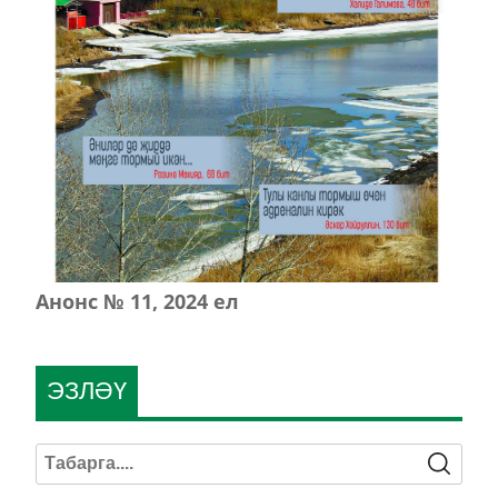
Анонс № 11, 2024 ел
ЭЗЛӘҮ