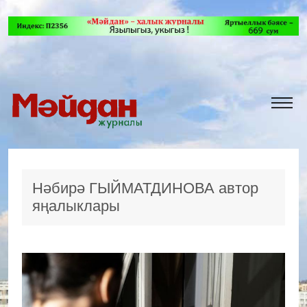
Нәбирә ГЫЙМАТДИНОВА автор
яңалыклары