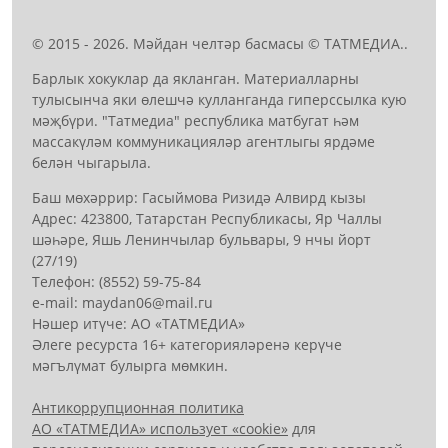
© 2015 - 2026. Мәйдан челтәр басмасы © ТАТМЕДИА..
Барлык хокуклар да якланган. Материалларны
тулысынча яки өлешчә кулланганда гиперссылка кую
мәҗбүри. "Татмедиа" республика матбугат һәм
массакүләм коммуникацияләр агентлыгы ярдәме
белән чыгарыла.
Баш мөхәррир: Гасыймова Ризидә Алвирд кызы
Адрес: 423800, Татарстан Республикасы, Яр Чаллы
шәһәре, Яшь Ленинчылар бульвары, 9 нчы йорт
(27/19)
Телефон: (8552) 59-75-84
е-mail: mауdаn06@mail.гu
Нәшер итүче: АО «ТАТМЕДИА»
Әлеге ресурста 16+ категорияләренә керүче
мәгълүмат булырга мөмкин.
Антикоррупционная политика
АО «ТАТМЕДИА» использует «cookie»
для