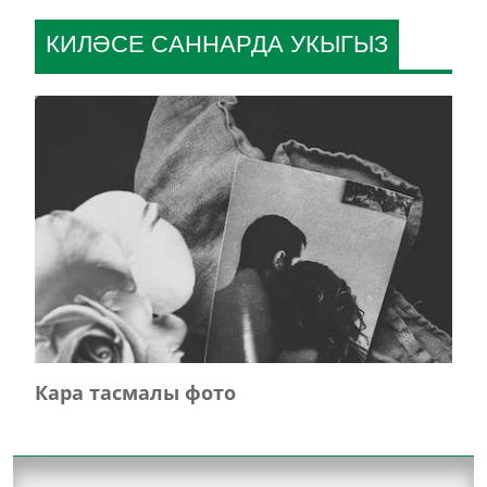
КИЛӘСЕ САННАРДА УКЫГЫЗ
Кара тасмалы фото