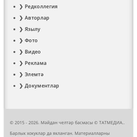
Редколлегия
Авторлар
Язылу
Фото
Видео
Реклама
Элемтә
Документлар
© 2015 - 2026. Мәйдан челтәр басмасы © ТАТМЕДИА..
Барлык хокуклар да якланган. Материалларны