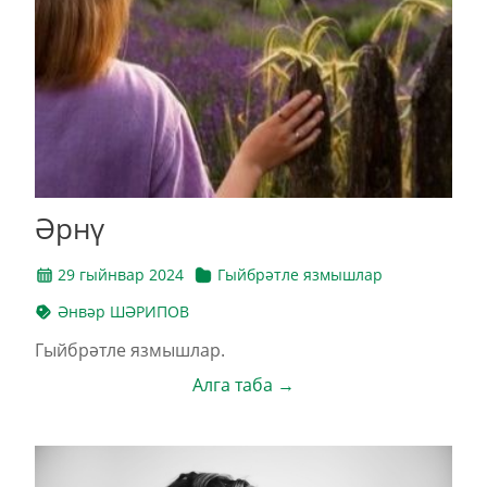
Әрнү
29 гыйнвар 2024
Гыйбрәтле язмышлар
Әнвәр ШӘРИПОВ
Гыйбрәтле язмышлар.
Алга таба →