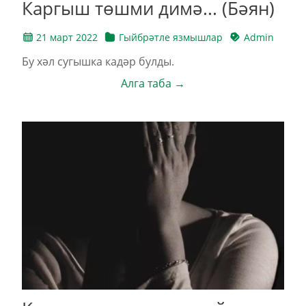
Каргыш төшми димә... (Бәян)
21 март 2022
Гыйбрәтле язмышлар
Admin
Бу хәл сугышка кадәр булды.
Алга таба →