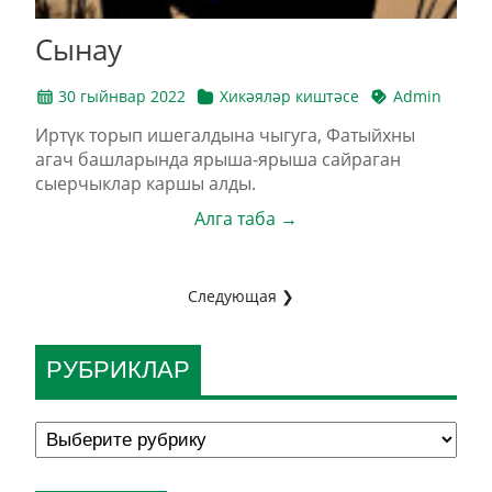
Сынау
30 гыйнвар 2022
Хикәяләр киштәсе
Admin
Иртүк торып ишегалдына чыгуга, Фатыйхны
агач башларында ярыша-ярыша сайраган
сыерчыклар каршы алды.
Алга таба →
Следующая ❯
РУБРИКЛАР