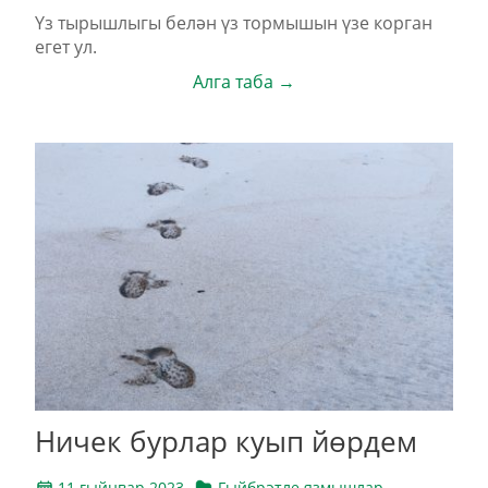
Үз тырышлыгы белән үз тормышын үзе корган
егет ул.
Алга таба →
Ничек бурлар куып йөрдем
11 гыйнвар 2023
Гыйбрәтле язмышлар