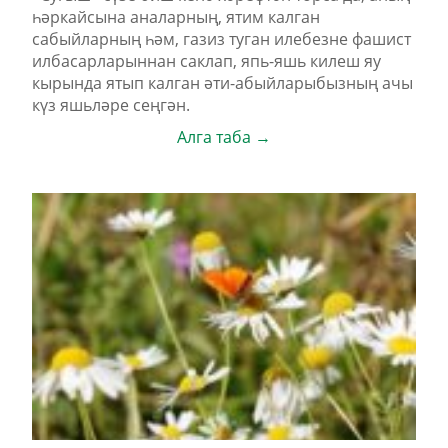
һәркайсына аналарның, ятим калган
сабыйларның һәм, газиз туган илебезне фашист
илбасарларыннан саклап, япь-яшь килеш яу
кырында ятып калган әти-абыйларыбызның ачы
күз яшьләре сеңгән.
Алга таба →