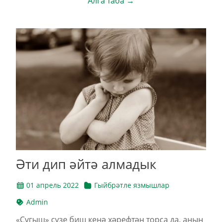
Алга таба →
Әти дип әйтә алмадык
01 апрель 2022
Гыйбрәтле язмышлар
Admin
«Сугыш» сүзе биш кенә хәрефтән торса да, аның