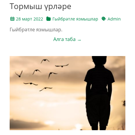
Тормыш үрләре
28 март 2022
Гыйбрәтле язмышлар
Admin
Гыйбрәтле язмышлар.
Алга таба →