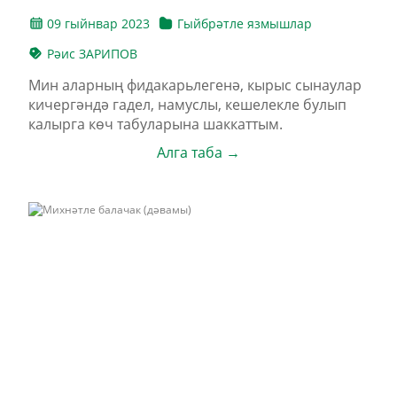
09 гыйнвар 2023
Гыйбрәтле язмышлар
Рәис ЗАРИПОВ
Мин аларның фидакарьлегенә, кырыс сынаулар
кичергәндә гадел, намуслы, ке­шелекле булып
калырга көч табуларына шаккаттым.
Алга таба →