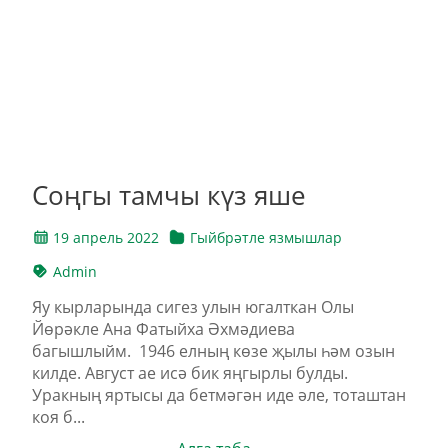
Соңгы тамчы күз яше
19 апрель 2022
Гыйбрәтле язмышлар
Admin
Яу кырларында сигез улын югалткан Олы
Йөрәкле Ана Фатыйха Әхмәдиева
багышлыйм. 1946 елның көзе җылы һәм озын
килде. Август ае исә бик яңгырлы булды.
Уракның яртысы да бетмәгән иде әле, тоташтан
коя б...