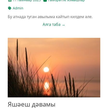
Admin
Бу атнада туган авылыма кайтып килдем әле.
Алга таба →
Яшәеш дәвамы