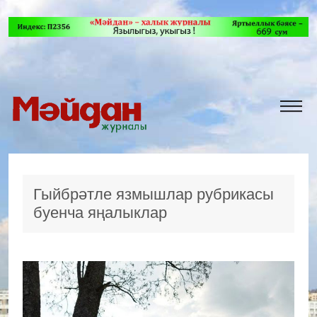
Гыйбрәтле язмышлар рубрикасы
буенча яңалыклар