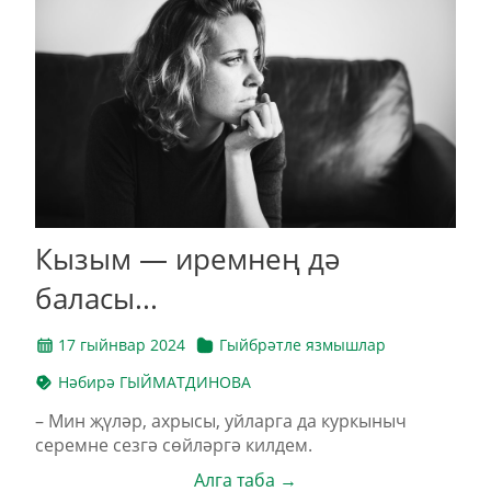
Кызым — иремнең дә
баласы...
17 гыйнвар 2024
Гыйбрәтле язмышлар
Нәбирә ГЫЙМАТДИНОВА
– Мин җүләр, ахрысы, уйларга да куркыныч
серемне сезгә сөйләргә килдем.
Алга таба →