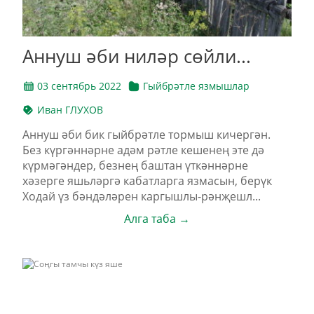
Аннуш әби ниләр сөйли...
03 сентябрь 2022
Гыйбрәтле язмышлар
Иван ГЛУХОВ
Аннуш әби бик гыйбрәтле тормыш кичергән.
Без күргәннәрне адәм рәтле кешенең эте дә
күрмәгәндер, безнең баштан үткәннәрне
хәзерге яшьләргә кабатларга язмасын, берүк
Ходай үз бәндәләрен каргышлы-рәнҗешл...
Алга таба →