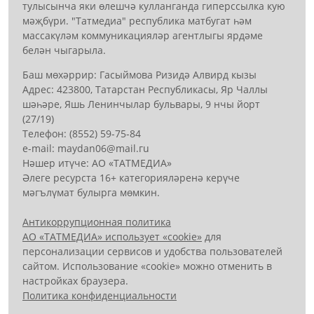
тулысынча яки өлешчә кулланганда гиперссылка кую
мәҗбүри. "Татмедиа" республика матбугат һәм
массакүләм коммуникацияләр агентлыгы ярдәме
белән чыгарыла.
Баш мөхәррир: Гасыймова Ризидә Алвирд кызы
Адрес: 423800, Татарстан Республикасы, Яр Чаллы
шәһәре, Яшь Ленинчылар бульвары, 9 нчы йорт
(27/19)
Телефон: (8552) 59-75-84
е-mail: mауdаn06@mail.гu
Нәшер итүче: АО «ТАТМЕДИА»
Әлеге ресурста 16+ категорияләренә керүче
мәгълүмат булырга мөмкин.
Антикоррупционная политика
АО «ТАТМЕДИА» использует «cookie»
для
персонализации сервисов и удобства пользователей
сайтом. Использование «cookie» можно отменить в
настройках браузера.
Политика конфиденциальности