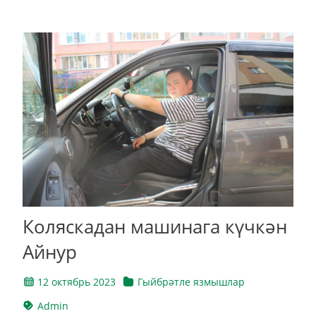
Коляскадан машинага күчкән
Айнур
12 октябрь 2023
Гыйбрәтле язмышлар
Admin