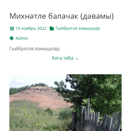
Михнәтле балачак (дәвамы)
15 ноябрь 2022
Гыйбрәтле язмышлар
Admin
Гыйбрәтле язмышлар.
Алга таба →