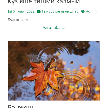
Күз яше төшми калмый
04 март 2022
Гыйбрәтле язмышлар
Admin
Булган хәл.
Алга таба →
Рәнҗеш