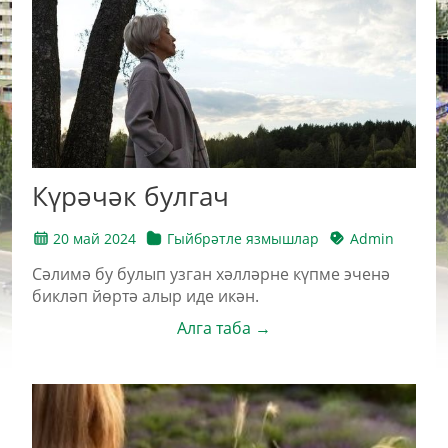
Күрәчәк булгач
20 май 2024
Гыйбрәтле язмышлар
Admin
Сәлимә бу булып узган хәлләрне күпме эченә
бикләп йөртә алыр иде икән.
Алга таба →