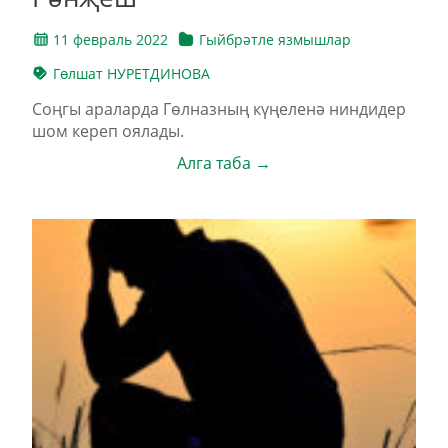
11 февраль 2022
Гыйбрәтле язмышлар
Гөлшат НУРЕТДИНОВА
Соңгы араларда Гөлназның күңеленә ниндидер
шом кереп оялады.
Алга таба →