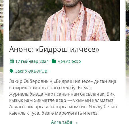
Анонс: «Бидрәш илчесе»
17 гыйнвар 2024
Чәчмә әсәр
Закир ӘКБӘРОВ
Закир Әкбәровның «Бидрәш илчесе» дигән яңа
сатирик-романыннан өзек бу. Роман
журналыбызда март саныннан басылачак. Бик
кызык һәм хикмәтле әсәр — укымый калмагыз!
Алдагы айларга язылырга мөмкин. Язылу белән
кыенлык туса, безгә мөрәҗәгать итегез
Алга таба →