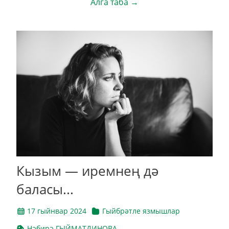
Алга таба →
Кызым — иремнең дә
баласы...
17 гыйнвар 2024
Гыйбрәтле язмышлар
Нәбирә ГЫЙМАТДИНОВА