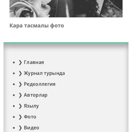
Кара тасмалы фото
Главная
Журнал турында
Редколлегия
Авторлар
Язылу
Фото
Видео