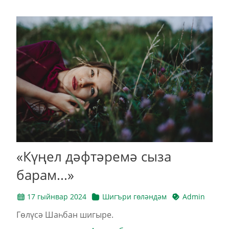
«Күңел дәфтәремә сыза
барам...»
17 гыйнвар 2024
Шигъри гөләндәм
Admin
Гөлүсә Шаһбан шигыре.