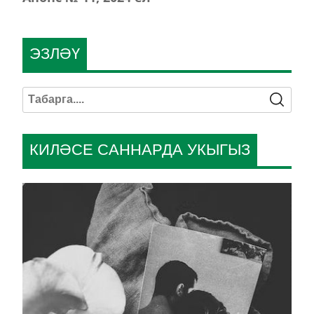
ЭЗЛӘҮ
КИЛӘСЕ САННАРДА УКЫГЫЗ