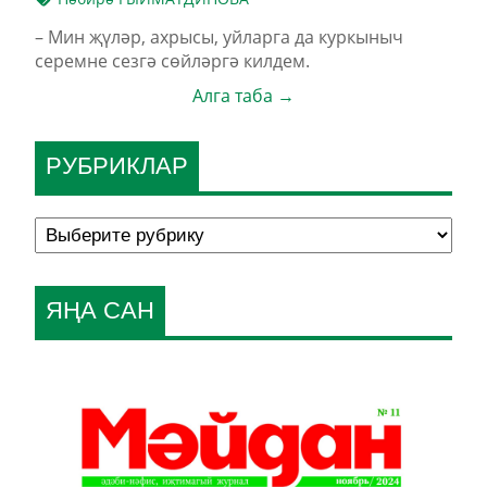
– Мин җүләр, ахрысы, уйларга да куркыныч
серемне сезгә сөйләргә килдем.
Алга таба →
РУБРИКЛАР
ЯҢА САН