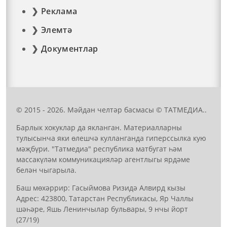
Реклама
Элемтә
Документлар
© 2015 - 2026. Мәйдан челтәр басмасы © ТАТМЕДИА..
Барлык хокуклар да якланган. Материалларны
тулысынча яки өлешчә кулланганда гиперссылка кую
мәҗбүри. "Татмедиа" республика матбугат һәм
массакүләм коммуникацияләр агентлыгы ярдәме
белән чыгарыла.
Баш мөхәррир: Гасыймова Ризидә Алвирд кызы
Адрес: 423800, Татарстан Республикасы, Яр Чаллы
шәһәре, Яшь Ленинчылар бульвары, 9 нчы йорт
(27/19)