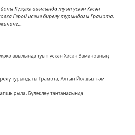
йоны Күҗәкә авылында туып үскән Хәсән
овка Герой исеме бирелү турындагы Грамота,
җиһанг...
җәкә авылында туып үскән Хәсән Замановның
релү турындагы Грамота, Алтын Йолдыз һәм
тапшырыла. Бүләкләү тантанасында