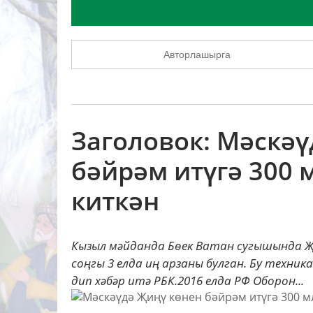
Авторлашырга
Заголовок: Мәскә
бәйрәм итүгә 300 
киткән
Кызыл мәйданда Бөек Ватан сугышында Җ
соңгы 3 елда иң арзаны булган. Бу техни
дип хәбәр итә РБК.2016 елда РФ Оборон...