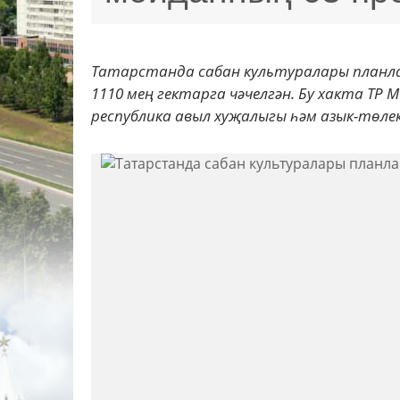
Татарстанда сабан культуралары планл
1110 мең гектарга чәчелгән. Бу хакта Т
республика авыл хуҗалыгы һәм азык-төлек