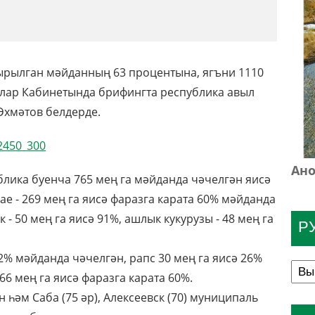
ырылган мәйданның 63 процентына, ягъни 1110
трлар Кабинетында брифингта республика авыл
Әхмәтов белдерде.
Ано
блика буенча 765 мең га мәйданда чәчелгән яисә
ае - 269 мең га яисә фаразга карата 60% мәйданда
к - 50 мең га яисә 91%, ашлык кукурузы - 48 мең га
Р
2% мәйданда чәчелгән, рапс 30 мең га яисә 26%
6 мең га яисә фаразга карата 60%.
ан һәм Саба (75 әр), Алексеевск (70) муниципаль