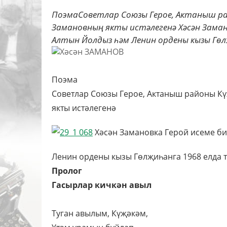
ПоэмаСоветлар Союзы Герое, Актаныш ра
Замановның якты истәлегенә Хәсән Заман
Алтын Йолдыз һәм Ленин ордены кызы Гөл
Поэма
Советлар Союзы Герое, Актаныш районы Кү
якты истәлегенә
Хәсән Замановка Герой исеме би
Ленин ордены кызы Гөлҗиһанга 1968 елда 
Пролог
Гасырлар кичкән авыл
Туган авылым, Күҗәкәм,