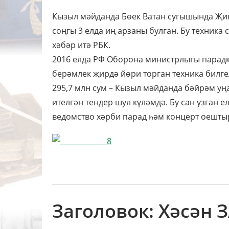
Кызыл мәйданда Бөек Ватан сугышында Җи
соңгы 3 елда иң арзаны булган. Бу техник
хәбәр итә РБК.
2016 елда РФ Оборона министрлыгы парадка
берәмлек җирдә йөри торган техника билге
295,7 млн сум – Кызыл мәйданда бәйрәм уң
ителгән тендер шул күләмдә. Бу сан узган 
ведомство хәрби парад һәм концерт оештыр
Заголовок: Хәсән