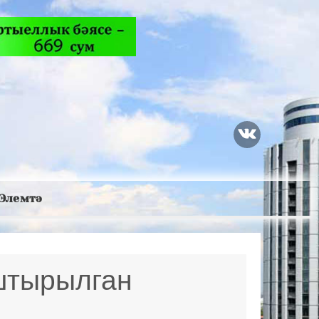
Элемтә
штырылган