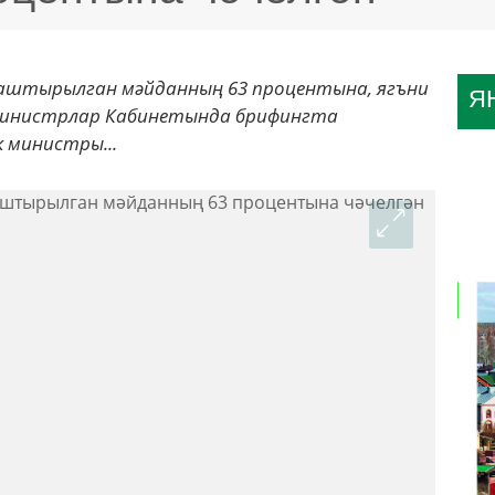
аштырылган мәйданның 63 процентына, ягъни
Я
Р Министрлар Кабинетында брифингта
 министры...