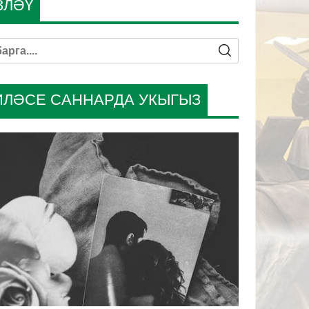
ЗЛӘҮ
ИЛӘСЕ САННАРДА УКЫГЫЗ