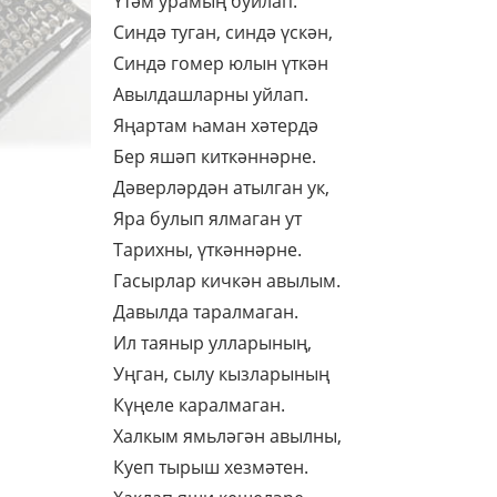
Үтәм урамың буйлап.
Синдә туган, синдә үскән,
Синдә гомер юлын үткән
Авылдашларны уйлап.
Яңартам һаман хәтердә
Бер яшәп киткәннәрне.
Дәверләрдән атылган ук,
Яра булып ялмаган ут
Тарихны, үткәннәрне.
Гасырлар кичкән авылым.
Давылда таралмаган.
Ил таяныр улларының,
Уңган, сылу кызларының
Күңеле каралмаган.
Халкым ямьләгән авылны,
Куеп тырыш хезмәтен.