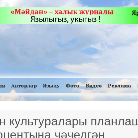
ия
Авторлар
Язылу
Фото
Видео
Реклама
ан культуралары планла
оцентына чәчелгән