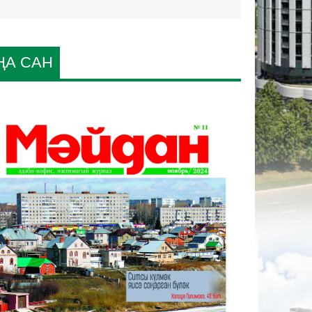
ҢА САН