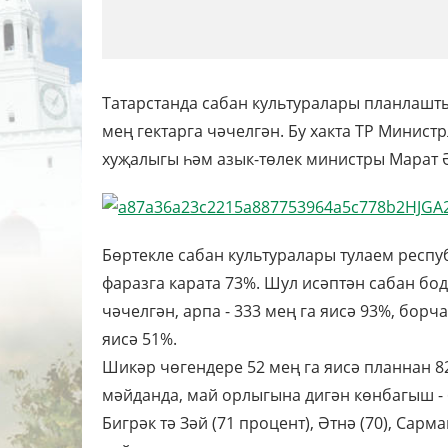
Татарстанда сабан культуралары планлашт
мең гектарга чәчелгән. Бу хакта ТР Минис
хуҗалыгы һәм азык-төлек министры Марат 
Бөртекле сабан культуралары тулаем респу
фаразга карата 73%. Шул исәптән сабан бод
чәчелгән, арпа - 333 мең га яисә 93%, борча
яисә 51%.
Шикәр чөгендере 52 мең га яисә планнан 8
мәйданда, май орлыгына дигән көнбагыш - 6
Бигрәк тә Зәй (71 процент), Әтнә (70), Сарм