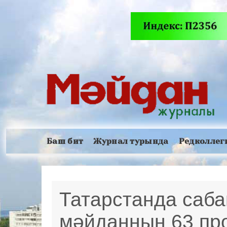
Баш бит
Журнал турында
Редколлег
Татарстанда саб
мәйданның 63 пр