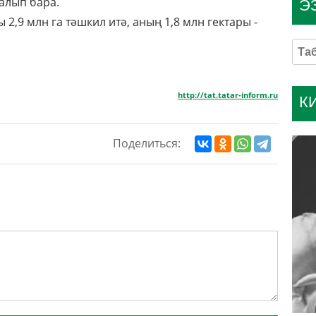
алып бара.
Э
2,9 млн га тәшкил итә, аның 1,8 млн гектары -
http://tat.tatar-inform.ru
К
Поделиться: