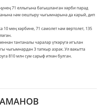
ңүнең 71 еллыгына багышланган хәрби парад
а санына һәм оештыру чыгымнарына да карый, дип
 10 мең хәрбине, 71 самолет һәм вертолет, 135
ләгән.
аеннан тантаналы чаралар үткәрүгә игълан
елгы чыгымнардан 3 тапкыр азрак. Ул вакытта
уга 810 млн сум сарыф иткән булган.
 ЗАМАНОВ