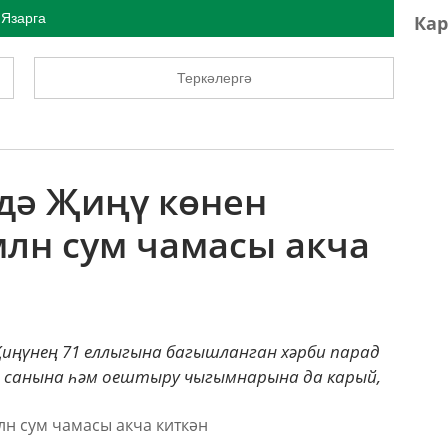
Язарга
Кар
Теркәлергә
үдә Җиңү көнен
млн сум чамасы акча
иңүнең 71 еллыгына багышланган хәрби парад
ка санына һәм оештыру чыгымнарына да карый,