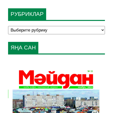
РУБРИКЛАР
ЯҢА САН