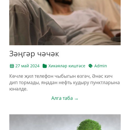
Зәңгәр чәчәк
27 май 2024
Хикәяләр киштәсе
Admin
Көчле җил телефон чыбыгын өзгәч, Әнәс кич
дип тормады, яңадан нефть кудыру пунктларына
юнәлде.
Алга таба →