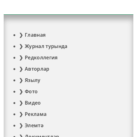
Главная
Журнал турында
Редколлегия
Авторлар
Язылу
Фото
Видео
Реклама
Элемтә
Документлар