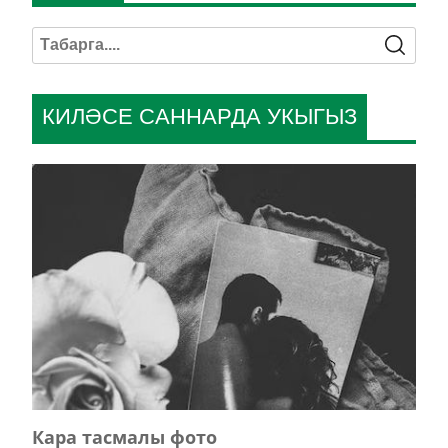
КИЛӘСЕ САННАРДА УКЫГЫЗ
Кара тасмалы фото