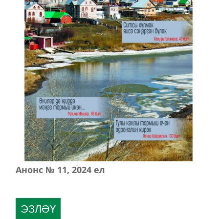
Анонс № 11, 2024 ел
ЭЗЛӘҮ