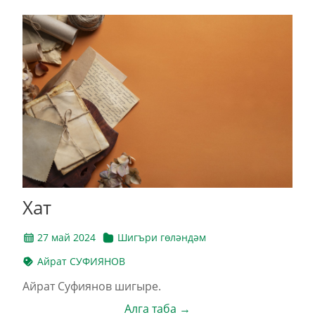
Хат
27 май 2024
Шигъри гөләндәм
Айрат СУФИЯНОВ
Айрат Суфиянов шигыре.
Алга таба →