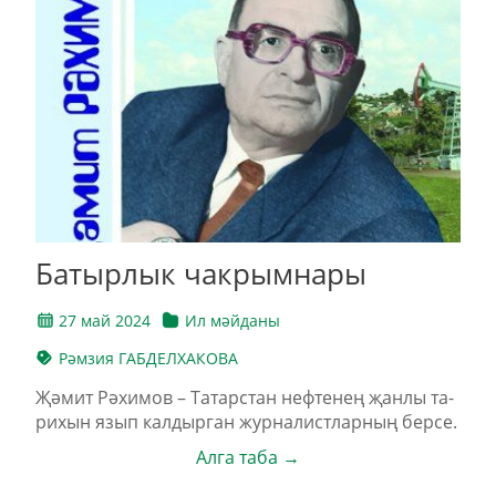
Ба­тыр­лык чак­рым­на­ры
27 май 2024
Ил мәйданы
Рәмзия ГАБДЕЛХАКОВА
Җә­мит Рә­хи­мов – Та­тарс­тан неф­те­нең җан­лы та­
ри­хын язып кал­дыр­ган жур­на­лист­лар­ның бер­се.
Алга таба →