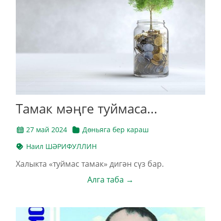
Тамак мәңге туймаса...
27 май 2024
Дөньяга бер караш
Наил ШӘРИФУЛЛИН
Халыкта «туймас тамак» дигән сүз бар.
Алга таба →