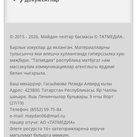
© 2015 - 2026. Мәйдан челтәр басмасы © ТАТМЕДИА..
Барлык хокуклар да якланган. Материалларны
тулысынча яки өлешчә кулланганда гиперссылка кую
мәҗбүри. "Татмедиа" республика матбугат һәм
массакүләм коммуникацияләр агентлыгы ярдәме
белән чыгарыла.
Баш мөхәррир: Гасыймова Ризидә Алвирд кызы
Адрес: 423800, Татарстан Республикасы, Яр Чаллы
шәһәре, Яшь Ленинчылар бульвары, 9 нчы йорт
(27/19)
Телефон: (8552) 59-75-84
е-mail: mауdаn06@mail.гu
Нәшер итүче: АО «ТАТМЕДИА»
Әлеге ресурста 16+ категорияләренә керүче
мәгълүмат булырга мөмкин.