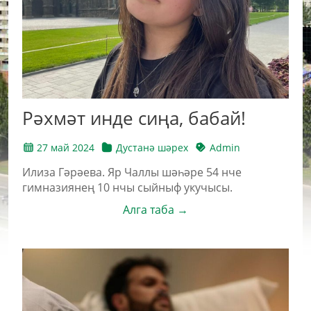
Рәхмәт инде сиңа, бабай!
27 май 2024
Дустанә шәрех
Admin
Илиза Гәрәева. Яр Чаллы шәһәре 54 нче
гимназиянең 10 нчы сыйныф укучысы.
Алга таба →