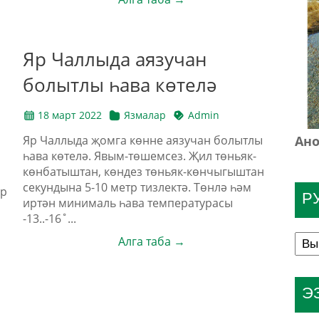
Яр Чаллыда аязучан
болытлы һава көтелә
18 март 2022
Язмалар
Admin
Ано
Яр Чаллыда җомга көнне аязучан болытлы
һава көтелә. Явым-төшемсез. Җил төньяк-
көнбатыштан, көндез төньяк-көнчыгыштан
секундына 5-10 метр тизлектә. Төнлә һәм
ар
Р
иртән минималь һава температурасы
-13..-16˚...
Алга таба →
Э