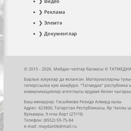
Видео
Реклама
Элемтә
Документлар
© 2015 - 2026. Мәйдан челтәр басмасы © ТАТМЕДИА
Барлык хокуклар да якланган. Материалларны тулы
гиперссылка кую мәҗбүри. "Татмедиа" республика 
коммуникацияләр агентлыгы ярдәме белән чыгары
Баш мөхәррир: Гасыймова Ризидә Алвирд кызы
Адрес: 423800, Татарстан Республикасы, Яр Чаллы
бульвары, 9 нчы йорт (27/19)
Телефон: (8552) 59-75-84
е-mail: mауdаn06@mail.гu