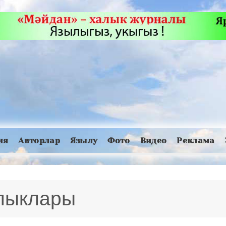
ия
Авторлар
Язылу
Фото
Видео
Реклама
алыклары