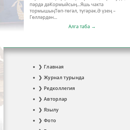
пәрдә дәКормыйсың...Яшь чакта
тормышыңТөп-төгәл, түгәрәк.Ә үзең –
Гөлләрдән...
Алга таба →
Главная
Журнал турында
Редколлегия
Авторлар
Язылу
Фото