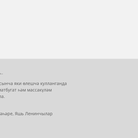
..
сынча яки өлешчә кулланганда
матбугат һәм массакүләм
ла.
 шәһәре, Яшь Ленинчылар