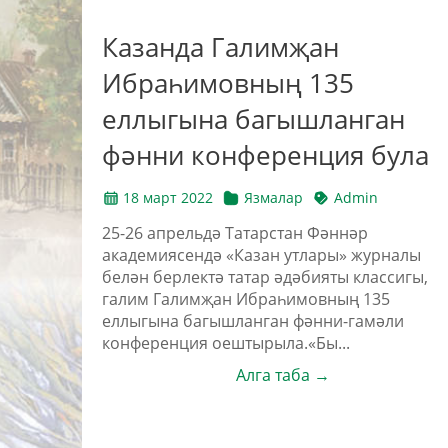
Казанда Галимҗан
Ибраһимовның 135
еллыгына багышланган
фәнни конференция була
18 март 2022
Язмалар
Admin
25-26 апрельдә Татарстан Фәннәр
академиясендә «Казан утлары» журналы
белән берлектә татар әдәбияты классигы,
галим Галимҗан Ибраһимовның 135
еллыгына багышланган фәнни-гамәли
конференция оештырыла.«Бы...
Алга таба →