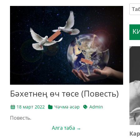
К
Бәхетнең өч төсе (Повесть)
18 март 2022
Чәчмә әсәр
Admin
Повесть.
Алга таба →
Кар