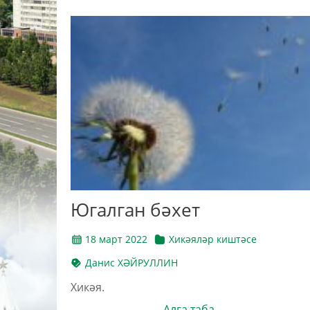
Югалган бәхет
18 март 2022
Хикәяләр киштәсе
Данис ХӘЙРУЛЛИН
Хикәя.
Алга таба →