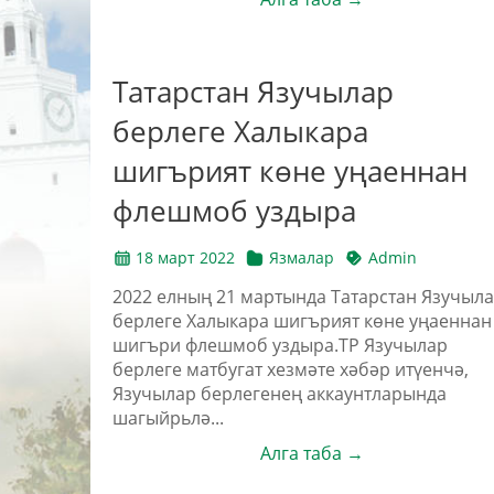
Татарстан Язучылар
берлеге Халыкара
шигърият көне уңаеннан
флешмоб уздыра
18 март 2022
Язмалар
Admin
2022 елның 21 мартында Татарстан Язучыл
берлеге Халыкара шигърият көне уңаеннан
шигъри флешмоб уздыра.ТР Язучылар
берлеге матбугат хезмәте хәбәр итүенчә,
Язучылар берлегенең аккаунтларында
шагыйрьлә...
Алга таба →