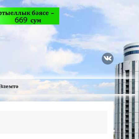
Элемтә