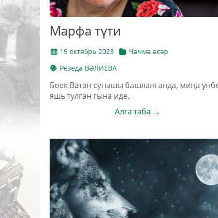
Марфа түти
19 октябрь 2023
Чәчмә әсәр
Резеда ВӘЛИЕВА
Бөек Ватан сугышы башланганда, миңа унб
яшь тулган гына иде.
Алга таба →