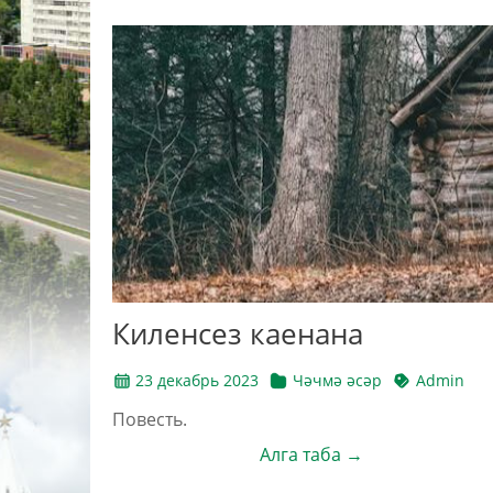
Киленсез каенана
23 декабрь 2023
Чәчмә әсәр
Admin
Повесть.
Алга таба →