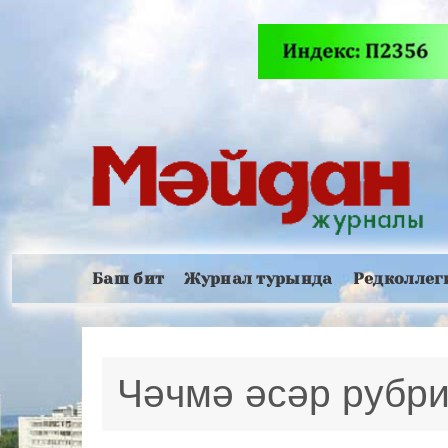
Баш бит
Журнал турында
Редколлег
Чәчмә әсәр рубр