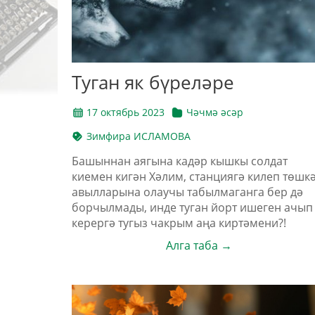
Туган як бүреләре
17 октябрь 2023
Чәчмә әсәр
Зимфира ИСЛАМОВА
Башыннан аягына кадәр кышкы солдат
киемен кигән Хәлим, станциягә килеп төшкә
авылларына олаучы табылмаганга бер дә
борчылмады, инде туган йорт ишеген ачып
керергә тугыз чакрым аңа киртәмени?!
Алга таба →