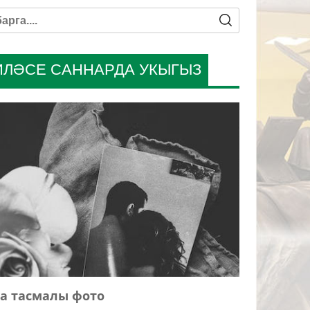
ИЛӘСЕ САННАРДА УКЫГЫЗ
а тасмалы фото