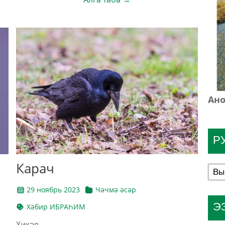
Ано
Р
Карач
29 ноябрь 2023
Чәчмә әсәр
Э
Хәбир ИБРАҺИМ
Хикәя.