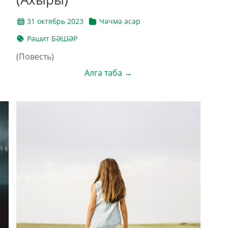
31 октябрь 2023
Чәчмә әсәр
Рәшит БӘШӘР
(Повесть)
Алга таба →