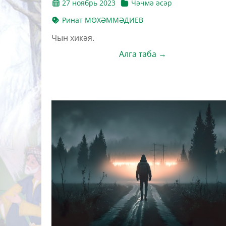
27 ноябрь 2023
Чәчмә әсәр
Ринат МӨХӘММӘДИЕВ
Чын хикәя.
Алга таба →