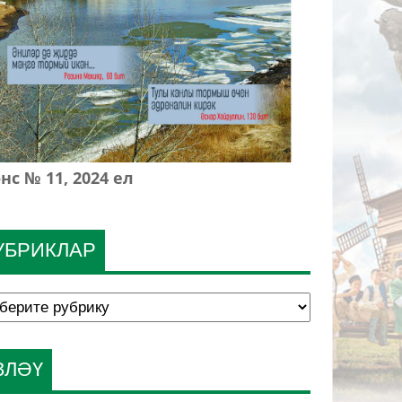
нс № 11, 2024 ел
УБРИКЛАР
ЗЛӘҮ