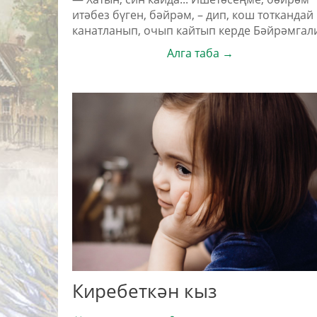
итәбез бүген, бәйрәм, – дип, кош тоткандай
канатланып, очып кайтып керде Бәйрәмгал
Алга таба →
Киребеткән кыз