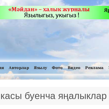
ия
Авторлар
Язылу
Фото
Видео
Реклама
икасы буенча яңалыклар