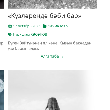
«Күзләреңдә бәби бар»
17 октябрь 2023
Чәчмә әсәр
Нурислам ХӘСӘНОВ
ер
Бүген Зәйтүнәнең ял көне. Кызын бакчадан
үзе барып алды.
Алга таба →