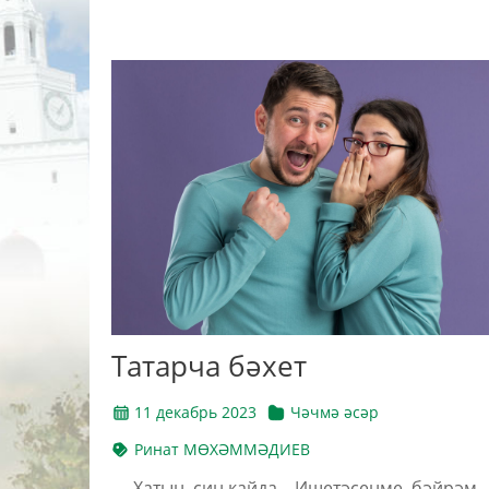
Татарча бәхет
11 декабрь 2023
Чәчмә әсәр
Ринат МӨХӘММӘДИЕВ
— Хатын, син кайда... Ишетәсеңме, бәйрәм