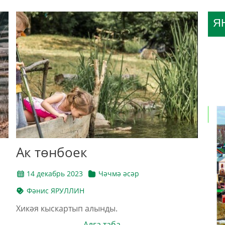
Я
Ак төнбоек
14 декабрь 2023
Чәчмә әсәр
Фәнис ЯРУЛЛИН
Хикәя кыскартып алынды.
Алга таба →