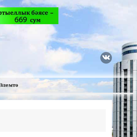
Элемтә