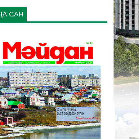
ҢА САН