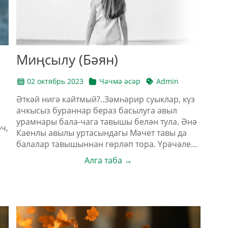
Миңсылу (Бәян)
02 октябрь 2023
Чәчмә әсәр
Admin
Әткәй нигә кайтмый?..Зәмһәрир суыклар, күз
ачкысыз бураннар бераз басылуга авыл
урамнары бала-чага тавышы белән тула. Әнә
ч,
Каенлы авылы уртасындагы Мәчет тавы да
балалар тавышыннан гөрләп тора. Үрәчәле...
Алга таба →