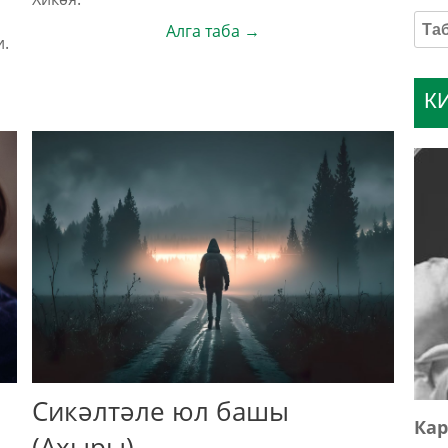
Алга таба →
и.
К
Сикәлтәле юл башы
Кар
(Ахыры)