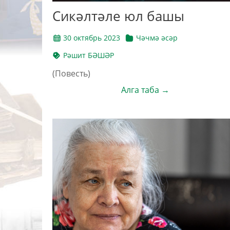
Сикәлтәле юл башы
30 октябрь 2023
Чәчмә әсәр
Рәшит БӘШӘР
(Повесть)
Алга таба →