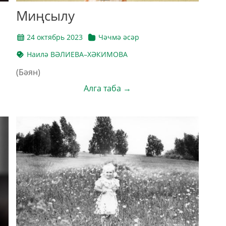
Миңсылу
24 октябрь 2023
Чәчмә әсәр
Наилә ВӘЛИЕВА–ХӘКИМОВА
(Бәян)
Алга таба →