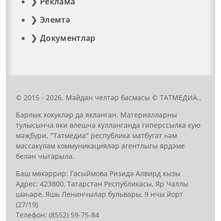
Реклама
Элемтә
Документлар
© 2015 - 2026. Мәйдан челтәр басмасы © ТАТМЕДИА..
Барлык хокуклар да якланган. Материалларны
тулысынча яки өлешчә кулланганда гиперссылка кую
мәҗбүри. "Татмедиа" республика матбугат һәм
массакүләм коммуникацияләр агентлыгы ярдәме
белән чыгарыла.
Баш мөхәррир: Гасыймова Ризидә Алвирд кызы
Адрес: 423800, Татарстан Республикасы, Яр Чаллы
шәһәре, Яшь Ленинчылар бульвары, 9 нчы йорт
(27/19)
Телефон: (8552) 59-75-84