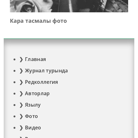
Кара тасмалы фото
Главная
Журнал турында
Редколлегия
Авторлар
Язылу
Фото
Видео