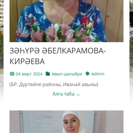
ЗӘҺҮРӘ ӘБЕЛКАРАМОВА-
КИРӘЕВА
04 март 2024
Авыл шагыйре
Admin
(БР, Дүртөйле районы, Иванай авылы)
Алга таба →