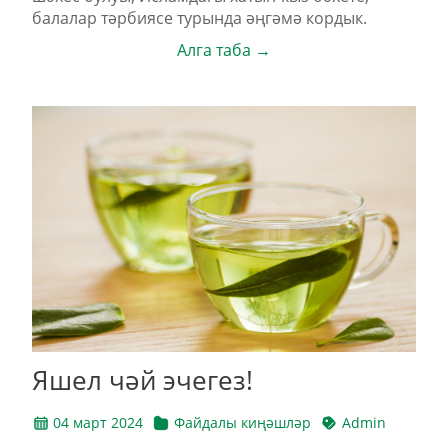
балалар тәрбиясе турында әңгәмә кордык.
Алга таба →
Яшел чәй эчегез!
04 март 2024
Файдалы киңәшләр
Admin