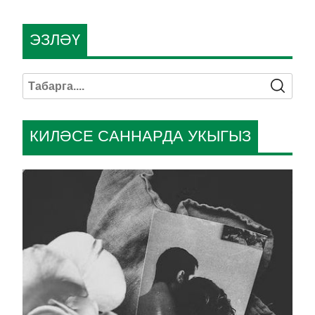
ЭЗЛӘҮ
КИЛӘСЕ САННАРДА УКЫГЫЗ