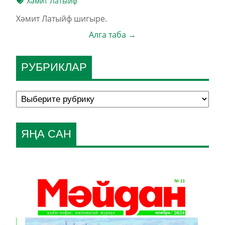
Хәмит Латыйф
Хәмит Латыйф шигыре.
Алга таба →
РУБРИКЛАР
ЯҢА САН