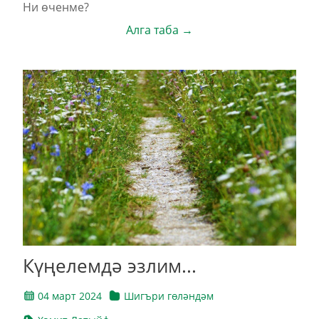
Ни өченме?
Алга таба →
Күңелемдә эзлим...
04 март 2024
Шигъри гөләндәм