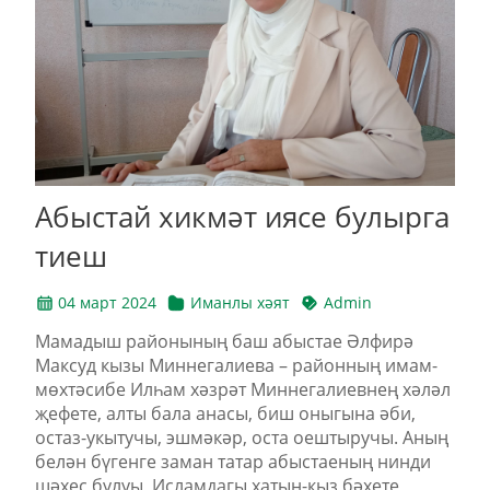
Абыстай хикмәт иясе булырга
тиеш
04 март 2024
Иманлы хәят
Admin
Мамадыш районының баш абыстае Әлфирә
Максуд кызы Миннегалиева – районның имам-
мөхтәсибе Илһам хәзрәт Миннегалиевнең хәләл
җефете, алты бала анасы, биш оныгына әби,
остаз-укытучы, эшмәкәр, оста оештыручы. Аның
белән бүгенге заман татар абыстаеның нинди
шәхес булуы, Исламдагы хатын-кыз бәхете,