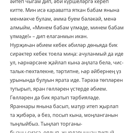
әйтеп чыгам дип, әби күршеләргә кереп
китте. Мин исә караватта яткан бабам янына
менмәкче булам, әмма буем бәләкәй, менә
алмыйм, «Минем бабам үлмәде, минем бабам
үлмәде!» – дип елаганмын икән.
Нурҗиһан әбием кебек әбиләр дөньяда бик
сирәктер кебек тоела миңа: ачуланмый да иде
ул, һәрнәрсәне җайлап кына аңлата белә, чис-
талык-пөхтәлекне, тәртипне, һәр әйбернең үз
урынында булуын ярата иде. Тәрәзә төпләрен
тутырып, яран гөлләрен үстерде әбием.
Гөлләрен дә бик яратып тәрбияләде.
Яраннары янына басып, матур итеп җырлап
та җибәрә, ә без, посып кына, моңланганын
тыңлыйбыз. Тыңлап торганы-
бызны сизсә, оялып, җырлавыннан туктый