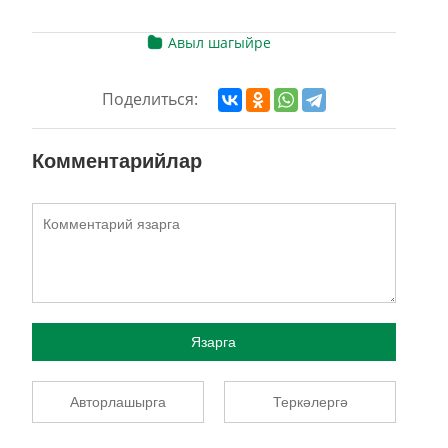
Авыл шагыйре
Поделиться:
Комментарийлар
Язарга
Авторлашырга
Теркәлергә