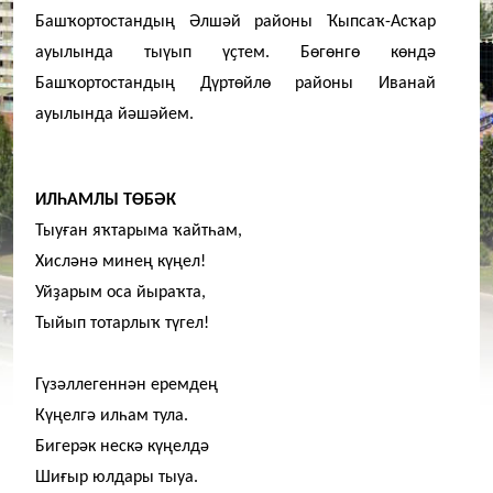
Баш
ҡ
ортостандың Әлшәй районы
Ҡ
ыпса
ҡ
-Ас
ҡ
ар
ауылында тыүып ү
ҫ
тем.
Бөгөнгө көндә
Баш
ҡ
ортостандың Дүртөйлө районы Иванай
ауылында йәшәйем.
ИЛҺАМЛЫ ТӨБӘК
Тыу
ғ
ан я
ҡ
тарыма
ҡ
айтһам,
Хисләнә минең күңел!
Уй
ҙ
арым оса йыра
ҡ
та,
Тыйып тотарлы
ҡ
түгел!
Гүзәллеген
н
ән еремдең
Күңелгә илһам тула.
Бигерәк нескә күңелдә
Ши
ғ
ыр юлдары тыуа.