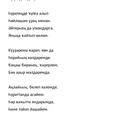
Һүрәтеңде
ҡ
ул
ғ
а алып
Һөйләшәм ү
ҙ
ең менән.
Әйтерһең дә үткәндәргә,
Яныңа
ҡ
айтып киләм.
Кү
ҙҙ
әремә
ҡ
арап, көн дә
Һорайһың хәлдәремде.
Кәңәш бирәһең,
ҡ
ә
ҙ
ерлем,
Бик ауыр мәлдәремдә.
Аңлайһың, белеп хәлемде,
Һүрәттәндә әсәйем.
Һәр ва
ҡ
ытта яндарымда,
Һине тойоп йәшәйем.