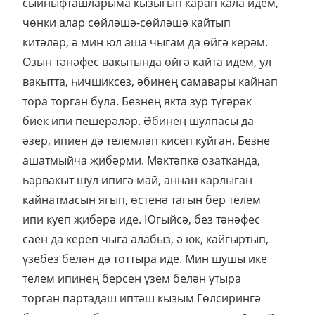
сыйныфташларыма кызыгып карап кала идем,
чөнки алар сөйләшә-сөйләшә кайтып
китәләр, ә мин юл аша чыгам да өйгә керәм.
Озын тәнәфес вакытында өйгә кайта идем, ул
вакытта, һичшиксез, әбинең самавары кайнап
тора торган була. Безнең якта зур түгәрәк
биек ипи пешерәләр. Әбинең шулпасы да
әзер, ипиен дә телемләп кисеп куйган. Безне
ашатмыйча җибәрми. Мәктәпкә озатканда,
һәрвакыт шул ипигә май, аннан карлыган
кайнатмасын ягып, өстенә тагын бер телем
ипи куеп җибәрә иде. Югыйсә, без тәнәфес
саен да кереп чыга алабыз, ә юк, кайгыртып,
үзебез белән дә тоттыра иде. Мин шушы ике
телем ипинең берсен үзем белән утыра
торган партадаш иптәш кызым Гөлсирингә