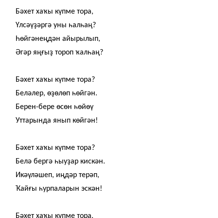
Бәхет ха
ҡ
ы күпме тора,
Үлсәү
ҙ
әргә уны һалһаң?
Һөйгәнеңдән айырылып,
Әгәр яң
ғ
ы
ҙ
тороп
ҡ
алһаң?
Бәхет ха
ҡ
ы күпме тора?
Беләлер, ө
ҙ
өлөп һөйгән.
Берен-бере өсөн һөйөү
Уттарында янып көйгән!
Бәхет ха
ҡ
ы күпме тора?
Белә бергә һыу
ҙ
ар кискән.
Икәүләшеп, иңдәр терәп,
Ҡ
ай
ғ
ы һурпаларын эскән!
Бәхет ха
ҡ
ы күпме тора,