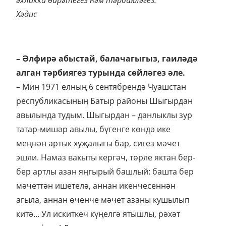
әхлакка өйрәтегез һәм тәрбияләгез.
Хәдис
– Әлфирә абыстай, балачагыгыз, гаиләдә
алган тәрбиягез турында сөйләгез әле.
– Мин 1971 елның 6 сентябрендә Чуашстан
республикасының Батыр районы Шыгырдан
авылында тудым. Шыгырдан – данлыклы зур
татар-мишәр авылы, бүгенге көндә ике
меңнән артык хуҗалыгы бар, сигез мәчет
эшли. Намаз вакыты кергәч, төрле яктан бер-
бер артлы азан яңгырый башлый: башта бер
мәчеттән ишетелә, аннан икенчесеннән
агыла, аннан өченче мәчет азаны кушылып
китә... Ул искиткеч күңелгә ятышлы, рәхәт