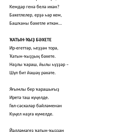
Кемдәр генә белә икән?
Бәхетлелер, ер
ҙ
ә һәр кем,
Баш
ҡ
аны бәхетле иткән...
Ҡ
АТЫН-
Ҡ
Ы
Ҙ
БӘХЕТЕ
Ир-егеттәр, һе
ҙҙ
ән тора,
Ҡ
атын-
ҡ
ы
ҙҙ
ың бәхете.
На
ҙ
лы
ҡ
араш, йылы һү
ҙҙ
әр
‒
Шул бит йәшәү рәхәте.
Я
ғ
ымлы бер
ҡ
арашы
ғ
ы
ҙ
Иретә таш күңелде.
Гөл-сәскәләр бәйләменән
Күңел на
ҙғ
а күмелде.
Йәлләмәге
ҙ
ҡ
атын-
ҡ
ы
ҙҙ
ан