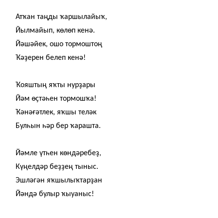
Ат
ҡ
ан таңды
ҡ
аршылайы
ҡ
,
Йылмайып, көлөп кенә.
Йәшәйек, ошо тормоштоң
Ҡ
ә
ҙ
ерен белеп кенә!
Ҡ
ояштың я
ҡ
ты нур
ҙ
ары
Йәм ө
ҫ
тәһен тормош
ҡ
а!
Ҡ
әнә
ғ
әтлек, я
ҡ
шы теләк
Булһын һәр бер
ҡ
арашта.
Йәмле үтһен көндәребе
ҙ
,
Күңелдәр бе
ҙҙ
ең тыныс.
Эшләгән я
ҡ
шылы
ҡ
тар
ҙ
ан
Йәндә булыр
ҡ
ыуаныс!