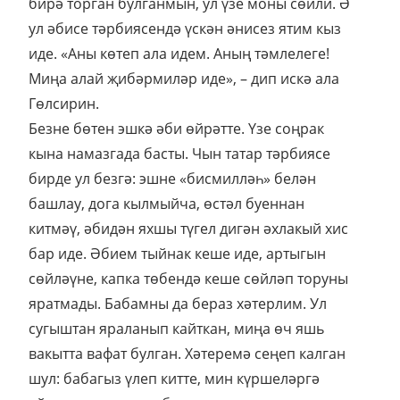
бирә торган булганмын, ул үзе моны сөйли. Ә
ул әбисе тәрбиясендә үскән әнисез ятим кыз
иде. «Аны көтеп ала идем. Аның тәмлелеге!
Миңа алай җибәрмиләр иде», – дип искә ала
Гөлсирин.
Безне бөтен эшкә әби өйрәтте. Үзе соңрак
кына намазгада басты. Чын татар тәрбиясе
бирде ул безгә: эшне «бисмилләһ» белән
башлау, дога кылмыйча, өстәл буеннан
китмәү, әбидән яхшы түгел дигән әхлакый хис
бар иде. Әбием тыйнак кеше иде, артыгын
сөйләүне, капка төбендә кеше сөйләп торуны
яратмады. Бабамны да бераз хәтерлим. Ул
сугыштан яраланып кайткан, миңа өч яшь
вакытта вафат булган. Хәтеремә сеңеп калган
шул: бабагыз үлеп китте, мин күршеләргә