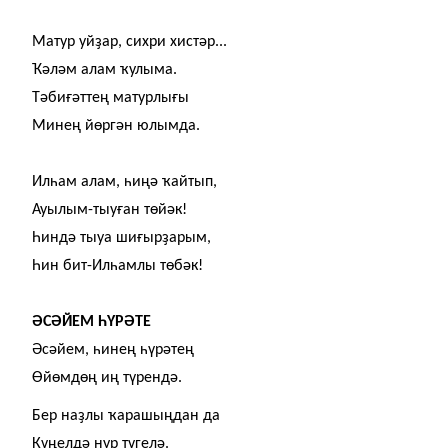
Матур уй
ҙ
ар, сихри хистәр...
Ҡ
әләм алам
ҡ
улыма.
Тәби
ғ
әттең матурлы
ғ
ы
Минең йөргән юлымда.
Илһам алам, һиңә
ҡ
айтып,
Ауылым-тыу
ғ
ан төйәк!
Һиндә тыуа ши
ғ
ыр
ҙ
арым,
Һин бит-Илһамлы төбәк!
ӘСӘЙЕМ ҺҮРӘТЕ
Әсәйем, һинең һүрәтең
Өйөмдөң иң түрендә.
Бер на
ҙ
лы
ҡ
арашыңдан да
Күңелдә нур түгелә.