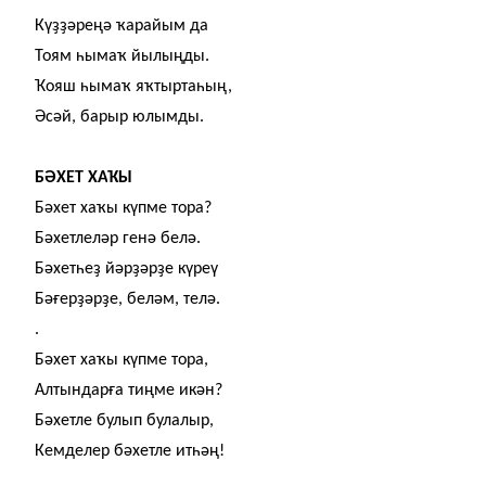
Кү
ҙҙ
әреңә
ҡ
арайым да
Тоям һыма
ҡ
йылыңды.
Ҡ
ояш һыма
ҡ
я
ҡ
тыртаһың,
Әсәй, барыр юлымды.
БӘХЕТ ХА
Ҡ
Ы
Бәхет ха
ҡ
ы күпме тора?
Бәхетлеләр генә белә.
Бәхетһе
ҙ
йәр
ҙ
әр
ҙ
е күреү
Бә
ғ
ер
ҙ
әр
ҙ
е, беләм, телә.
.
Бәхет ха
ҡ
ы күпме тора,
Алтындар
ғ
а тиңме икән?
Бәхетле булып булалыр,
Кемделер бәхетле итһәң!