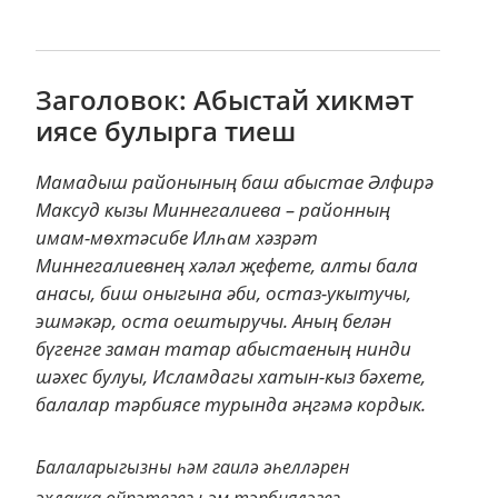
Заголовок: Абыстай хикмәт
иясе булырга тиеш
Мамадыш районының баш абыстае Әлфирә
Максуд кызы Миннегалиева – районның
имам-мөхтәсибе Илһам хәзрәт
Миннегалиевнең хәләл җефете, алты бала
анасы, биш оныгына әби, остаз-укытучы,
эшмәкәр, оста оештыручы. Аның белән
бүгенге заман татар абыстаеның нинди
шәхес булуы, Исламдагы хатын-кыз бәхете,
балалар тәрбиясе турында әңгәмә кордык.
Балаларыгызны һәм гаилә әһелләрен