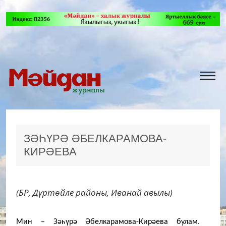
ЗӘҺҮРӘ ӘБЕЛКАРАМОВА-
КИРӘЕВА
(БР, Дүртөйле районы, Иванай авылы)
Мин
‒
Зәһүрә Әбелкарамова-Кирәева булам.