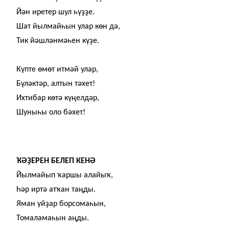
Йән иретер шул һү
ҙҙ
е.
Шат йылмайһын улар көн
дә,
Тик йәшләнмәһен кү
ҙ
е.
Күпте өмөт итмәй улар,
Бүләктәр, алтын тәхет!
Ихтибар көтә күңелдәр,
Шуныһы оло бәхет!
Ҡ
Ә
Ҙ
ЕРЕН БЕЛЕП КЕНӘ
Йылмайып
ҡ
аршы алайы
ҡ
,
Һәр иртә ат
ҡ
ан таңды.
Яман уй
ҙ
ар борсомаһын,
Томаламаһын аңды.