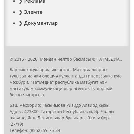
Реклама
Элемтә
Документлар
© 2015 - 2026. Мәйдан челтәр басмасы © ТАТМЕДИА..
Барлык хокуклар да якланган. Материалларны
тулысынча яки өлешчә кулланганда гиперссылка кую
мәҗбүри. "Татмедиа" республика матбугат һәм
массакүләм коммуникацияләр агентлыгы ярдәме
белән чыгарыла.
Баш мөхәррир: Гасыймова Ризидә Алвирд кызы
Адрес: 423800, Татарстан Республикасы, Яр Чаллы
шәһәре, Яшь Ленинчылар бульвары, 9 нчы йорт
(27/19)
Телефон: (8552) 59-75-84