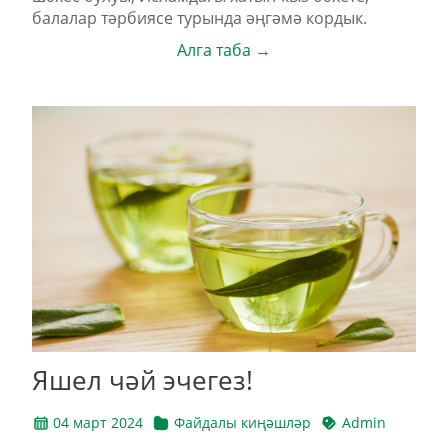
балалар тәрбиясе турында әңгәмә кордык.
Алга таба →
Яшел чәй эчегез!
04 март 2024
Файдалы киңәшләр
Admin