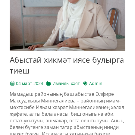
Абыстай хикмәт иясе булырга
тиеш
04 март 2024
Иманлы хәят
Admin
Мамадыш районының баш абыстае Әлфирә
Максуд кызы Миннегалиева – районның имам-
мөхтәсибе Илһам хәзрәт Миннегалиевнең хәләл
җефете, алты бала анасы, биш оныгына әби,
остаз-укытучы, эшмәкәр, оста оештыручы. Аның
белән бүгенге заман татар абыстаеның нинди
шәхес булуы, Исламдагы хатын-кыз бәхете,