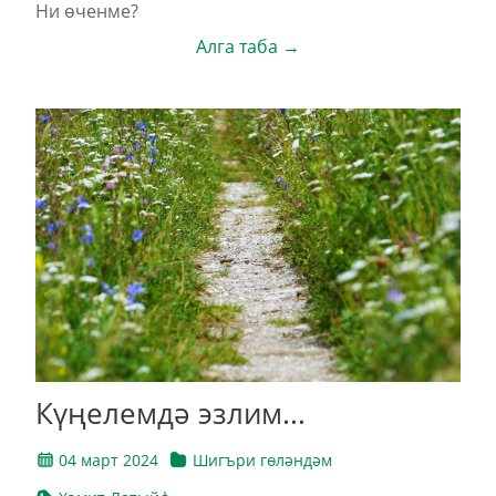
Ни өченме?
Алга таба →
Күңелемдә эзлим...
04 март 2024
Шигъри гөләндәм