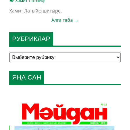
Хәмит Латыйф
Хәмит Латыйф шигыре.
Алга таба →
РУБРИКЛАР
ЯҢА САН