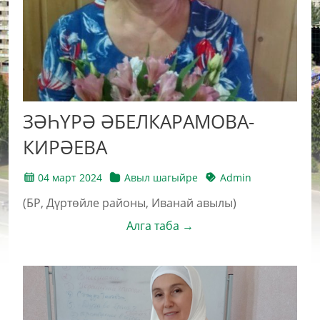
ЗӘҺҮРӘ ӘБЕЛКАРАМОВА-
КИРӘЕВА
04 март 2024
Авыл шагыйре
Admin
(БР, Дүртөйле районы, Иванай авылы)
Алга таба →