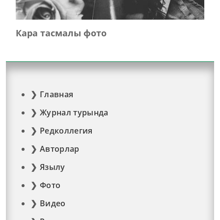
Кара тасмалы фото
Главная
Журнал турында
Редколлегия
Авторлар
Язылу
Фото
Видео