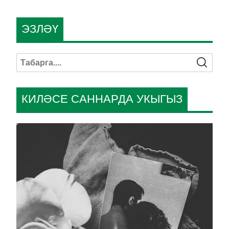
ЭЗЛӘҮ
КИЛӘСЕ САННАРДА УКЫГЫЗ