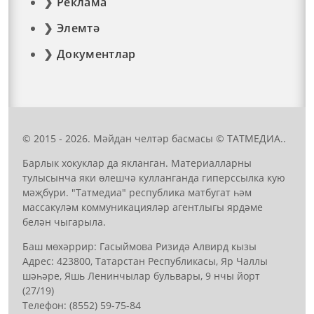
Реклама
Элемтә
Документлар
© 2015 - 2026. Мәйдан челтәр басмасы © ТАТМЕДИА..
Барлык хокуклар да якланган. Материалларны
тулысынча яки өлешчә кулланганда гиперссылка кую
мәҗбүри. "Татмедиа" республика матбугат һәм
массакүләм коммуникацияләр агентлыгы ярдәме
белән чыгарыла.
Баш мөхәррир: Гасыймова Ризидә Алвирд кызы
Адрес: 423800, Татарстан Республикасы, Яр Чаллы
шәһәре, Яшь Ленинчылар бульвары, 9 нчы йорт
(27/19)
Телефон: (8552) 59-75-84