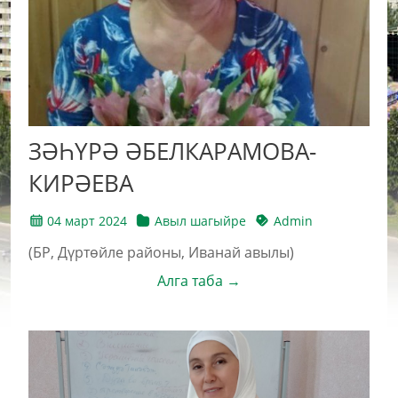
ЗӘҺҮРӘ ӘБЕЛКАРАМОВА-
КИРӘЕВА
04 март 2024
Авыл шагыйре
Admin
(БР, Дүртөйле районы, Иванай авылы)
Алга таба →