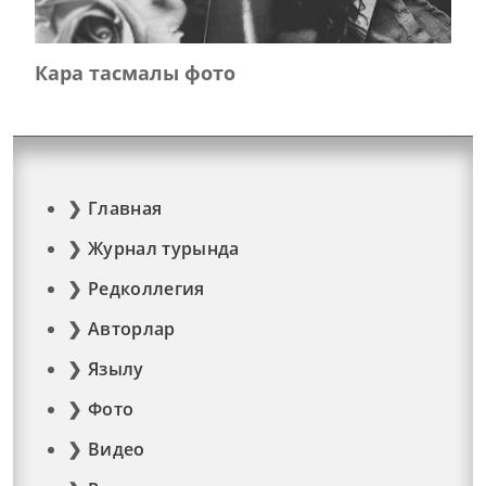
Кара тасмалы фото
Главная
Журнал турында
Редколлегия
Авторлар
Язылу
Фото
Видео