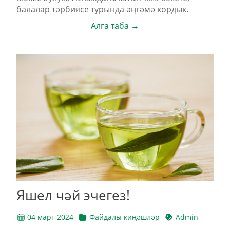
балалар тәрбиясе турында әңгәмә кордык.
Алга таба →
Яшел чәй эчегез!
04 март 2024
Файдалы киңәшләр
Admin