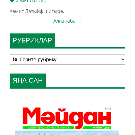
Хәмит Латыйф
Хәмит Латыйф шигыре.
Алга таба →
РУБРИКЛАР
ЯҢА САН