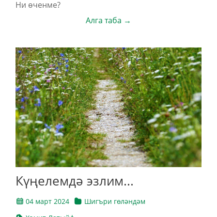
Ни өченме?
Алга таба →
Күңелемдә эзлим...
04 март 2024
Шигъри гөләндәм