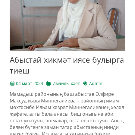
Абыстай хикмәт иясе булырга
тиеш
04 март 2024
Иманлы хәят
Admin
Мамадыш районының баш абыстае Әлфирә
Максуд кызы Миннегалиева – районның имам-
мөхтәсибе Илһам хәзрәт Миннегалиевнең хәләл
җефете, алты бала анасы, биш оныгына әби,
остаз-укытучы, эшмәкәр, оста оештыручы. Аның
белән бүгенге заман татар абыстаеның нинди
шәхес булуы, Исламдагы хатын-кыз бәхете,