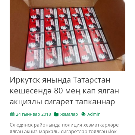
Иркутск янында Татарстан
кешесендә 80 мең кап ялган
акцизлы сигарет тапканнар
24 гыйнвар 2018
Язмалар
Admin
Слюдянск районында полиция хезмәткәрләре
ялган акциз маркалы сигаретлар төялгән йөк