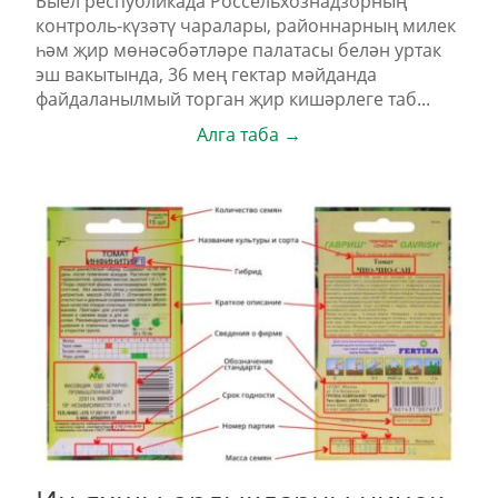
Быел республикада Россельхознадзорның
контроль-күзәтү чаралары, районнарның милек
һәм җир мөнәсәбәтләре палатасы белән уртак
эш вакытында, 36 мең гектар мәйданда
файдаланылмый торган җир кишәрлеге таб...
Алга таба →