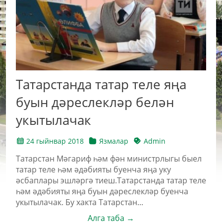
Татарстанда татар теле яңа
буын дәреслекләр белән
укытылачак
24 гыйнвар 2018
Язмалар
Admin
Татарстан Мәгариф һәм фән министрлыгы быел
татар теле һәм әдәбияты буенча яңа уку
әсбаплары эшләргә тиеш.Татарстанда татар теле
һәм әдәбияты яңа буын дәреслекләр буенча
укытылачак. Бу хакта Татарстан...
Алга таба →