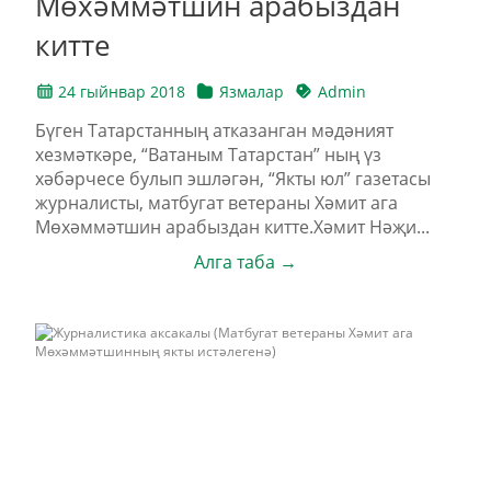
Мөхәммәтшин арабыздан
китте
24 гыйнвар 2018
Язмалар
Admin
Бүген Татарстанның атказанган мәдәният
хезмәткәре, “Ватаным Татарстан” ның үз
хәбәрчесе булып эшләгән, “Якты юл” газетасы
журналисты, матбугат ветераны Хәмит ага
Мөхәммәтшин арабыздан китте.Хәмит Нәҗи...
Алга таба →