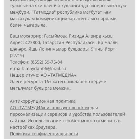
тулысынча яки өлешчә кулланганда гиперссылка кую
мәҗбүри. "Татмедиа" республика матбугат һәм
массакүләм коммуникацияләр агентлыгы ярдәме
белән чыгарыла.
Баш мөхәррир: Гасыймова Ризидә Алвирд кызы
Адрес: 423800, Татарстан Республикасы, Яр Чаллы
шәһәре, Яшь Ленинчылар бульвары, 9 нчы йорт
(27/19)
Телефон: (8552) 59-75-84
е-mail: mауdаn06@mail.гu
Нәшер итүче: АО «ТАТМЕДИА»
Әлеге ресурста 16+ категорияләренә керүче
мәгълүмат булырга мөмкин.
Антикоррупционная политика
АО «ТАТМЕДИА» использует «cookie»
для
персонализации сервисов и удобства пользователей
сайтом. Использование «cookie» можно отменить в
настройках браузера.
Политика конфиденциальности