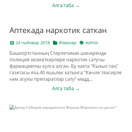
Алга таба →
Аптекада наркотик саткан
24 гыйнвар 2018
Язмалар
Admin
Башкортстанның Стәрлетамак шәһәрендә
полиция хезмәткәрләре наркотик сатучы
фармацевтны кулга алган. Бу хакта "Кызыл таң"
газетасы яза.40 яшьлек хатынга “Көчле тәэсирле
һәм агулы препаратлар сату” мәдд...
Алга таба →