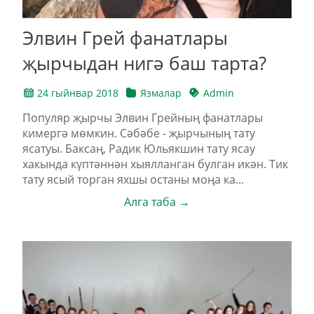
Элвин Грей фанатлары
җырчыдан нигә баш тарта?
24 гыйнвар 2018
Язмалар
Admin
Популяр җырчы Элвин Грейның фанатлары
кимергә мөмкин. Сәбәбе - җырчының тату
ясатуы. Баксаң, Радик Юльякшин тату ясау
хакында күптәннән хыялланган булган икән. Тик
тату ясый торган яхшы останы моңа ка...
Алга таба →