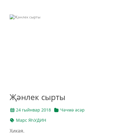
Җәнлек сырты
24 гыйнвар 2018
Чәчмә әсәр
Марс ЯҺУДИН
Хикәя.