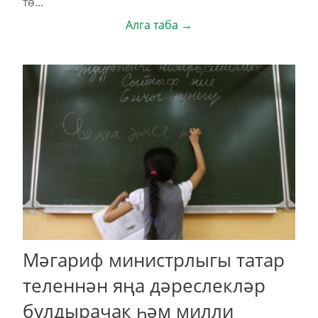
тө...
Алга таба →
Мәгариф министрлыгы татар
теленнән яңа дәреслекләр
булдырачак һәм милли