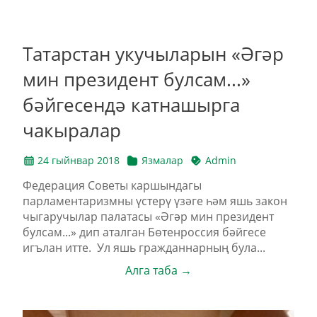
Татарстан укучыларын «Әгәр
мин президент булсам...»
бәйгесендә катнашырга
чакыралар
24 гыйнвар 2018
Язмалар
Admin
Федерация Советы каршындагы
парламентаризмны үстерү үзәге һәм яшь закон
чыгаручылар палатасы «Әгәр мин президент
булсам...» дип аталган Бөтенроссия бәйгесе
игълан итте. Ул яшь гражданнарның була...
Алга таба →