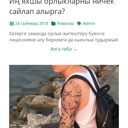
Иң яхшы орлыкларны ничек
сайлап алырга?
24 гыйнвар 2018
Язмалар
Admin
Хәзерге заманда орлык җитештерү буенча
лицензияне алу беркемгә дә кыенлык тудырмый.
Алга таба →