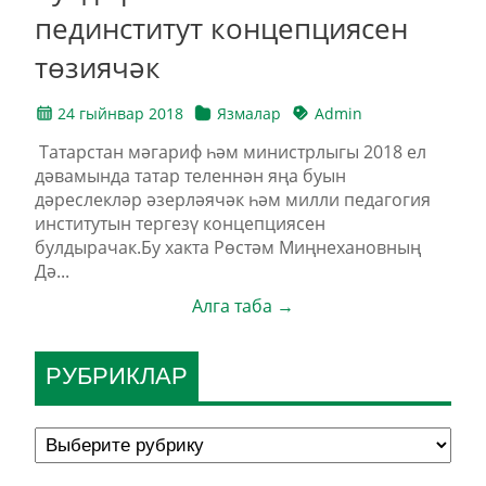
пединститут концепциясен
төзиячәк
24 гыйнвар 2018
Язмалар
Admin
Татарстан мәгариф һәм министрлыгы 2018 ел
дәвамында татар теленнән яңа буын
дәреслекләр әзерләячәк һәм милли педагогия
институтын тергезү концепциясен
булдырачак.Бу хакта Рөстәм Миңнехановның
Дә...
Алга таба →
РУБРИКЛАР