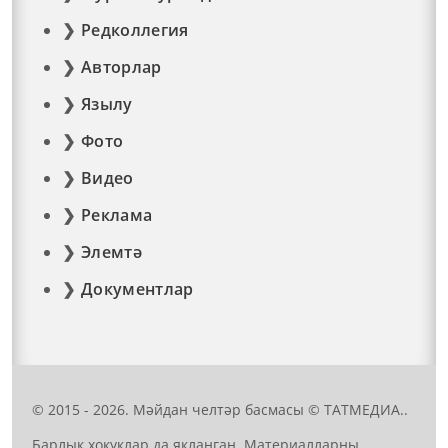
Редколлегия
Авторлар
Язылу
Фото
Видео
Реклама
Элемтә
Документлар
© 2015 - 2026. Мәйдан челтәр басмасы © ТАТМЕДИА..
Барлык хокуклар да якланган. Материалларны