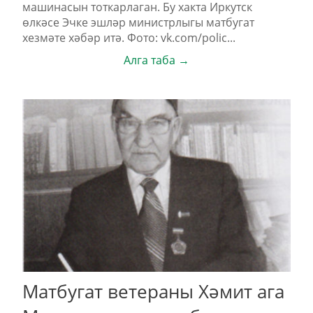
машинасын тоткарлаган. Бу хакта Иркутск
өлкәсе Эчке эшләр министрлыгы матбугат
хезмәте хәбәр итә. Фото: vk.com/polic...
Алга таба →
Матбугат ветераны Хәмит ага