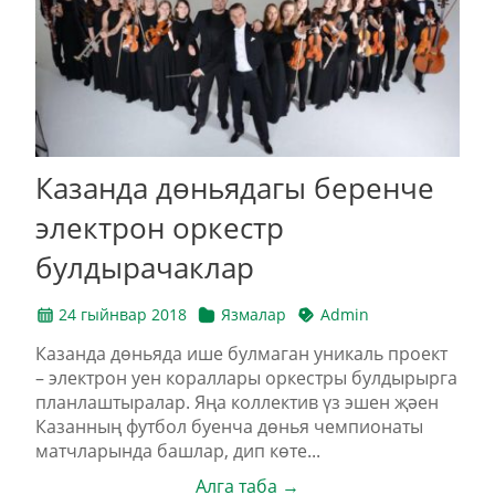
Казанда дөньядагы беренче
электрон оркестр
булдырачаклар
24 гыйнвар 2018
Язмалар
Admin
Казанда дөньяда ише булмаган уникаль проект
– электрон уен кораллары оркестры булдырырга
планлаштыралар. Яңа коллектив үз эшен җәен
Казанның футбол буенча дөнья чемпионаты
матчларында башлар, дип көте...
Алга таба →