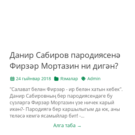
Данир Сабиров пародиясенә
Фирзәр Мортазин ни дигән?
24 гыйнвар 2018
Язмалар
Admin
"Салават белән Фирзәр - ир белән хатын кебек".
Данир Сабировның бер пародиясендәге бу
сүзләргә Фирзәр Мортазин үзе ничек карый
икән?- Пародиягә бер каршылыгым да юк, аны
теләсә кемгә ясамыйлар бит! -...
Алга таба →