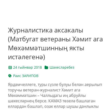
Журналистика аксакалы
(Матбугат ветераны Хәмит ага
Мөхәммәтшинның якты
истәлегенә)
24 гыйнвар 2018
Шәхесләребез
Рәис ЗАРИПОВ
Ярдәмчеллеге, туры сүзле булуы белән аерылып
торучы ветеран-журналист Хәмит ага
Мөхәммәтшин – Чаллыдагы иң абруйлы
шәхесләрнең берсе. КАМАЗ төзелә башлаган
еллардан башлап, озак еллар шушы данлыклы