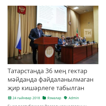
Татарстанда 36 мең гектар
мәйданда файдаланылмаган
җир кишәрлеге табылган
24 гыйнвар 2018
Язмалар
Admin