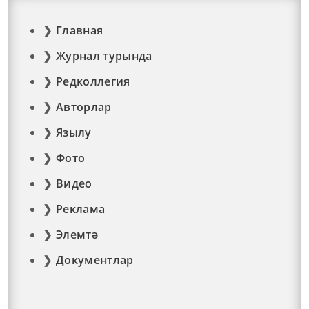
Главная
Журнал турында
Редколлегия
Авторлар
Язылу
Фото
Видео
Реклама
Элемтә
Документлар