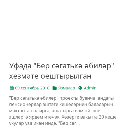
Уфада "Бер сәгатькә әбиләр"
хезмәте оештырылган
09 сентябрь 2016
Язмалар
Admin
"Бер сәгатькә әбиләр" проекты буенча, андагы
пенсионерлар эштәге кешеләрнең балаларын
мәктәптән алырга, ашатырга һәм өй эше
эшләргә ярдәм итәчәк. Хәзерге вакытта 20 кеше
укулар уза икән инде. "Бер сәг...