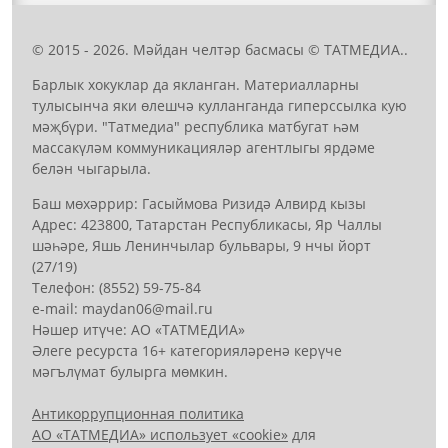
© 2015 - 2026. Мәйдан челтәр басмасы © ТАТМЕДИА..
Барлык хокуклар да якланган. Материалларны
тулысынча яки өлешчә кулланганда гиперссылка кую
мәҗбүри. "Татмедиа" республика матбугат һәм
массакүләм коммуникацияләр агентлыгы ярдәме
белән чыгарыла.
Баш мөхәррир: Гасыймова Ризидә Алвирд кызы
Адрес: 423800, Татарстан Республикасы, Яр Чаллы
шәһәре, Яшь Ленинчылар бульвары, 9 нчы йорт
(27/19)
Телефон: (8552) 59-75-84
е-mail: mауdаn06@mail.гu
Нәшер итүче: АО «ТАТМЕДИА»
Әлеге ресурста 16+ категорияләренә керүче
мәгълүмат булырга мөмкин.
Антикоррупционная политика
АО «ТАТМЕДИА» использует «cookie»
для