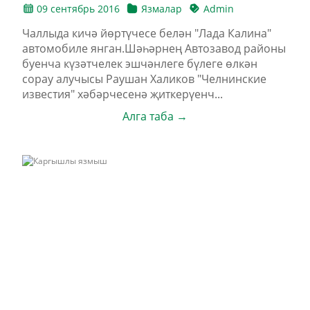
09 сентябрь 2016
Язмалар
Admin
Чаллыда кичә йөртүчесе белән "Лада Калина"
автомобиле янган.Шәһәрнең Автозавод районы
буенча күзәтчелек эшчәнлеге бүлеге өлкән
сорау алучысы Раушан Халиков "Челнинские
известия" хәбәрчесенә җиткерүенч...
Алга таба →