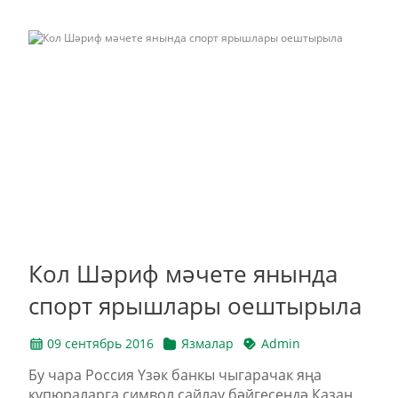
Кол Шәриф мәчете янында
спорт ярышлары оештырыла
09 сентябрь 2016
Язмалар
Admin
Бу чара Россия Үзәк банкы чыгарачак яңа
купюраларга символ сайлау бәйгесендә Казан