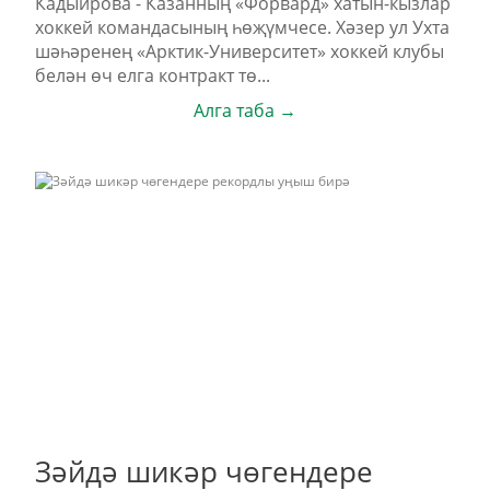
Кадыйрова - Казанның «Форвард» хатын-кызлар
хоккей командасының һөҗүмчесе. Хәзер ул Ухта
шәһәренең «Арктик-Университет» хоккей клубы
белән өч елга контракт тө...
Алга таба →
Зәйдә шикәр чөгендере