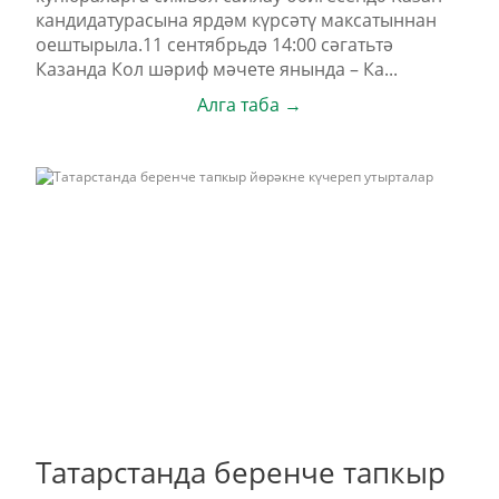
кандидатурасына ярдәм күрсәтү максатыннан
оештырыла.11 сентябрьдә 14:00 сәгатьтә
Казанда Кол шәриф мәчете янында – Ка...
Алга таба →
Татарстанда беренче тапкыр