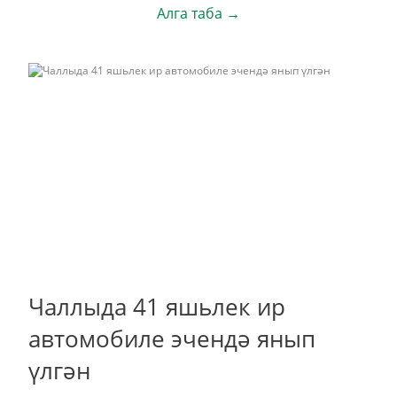
Алга таба →
Чаллыда 41 яшьлек ир
автомобиле эчендә янып
үлгән