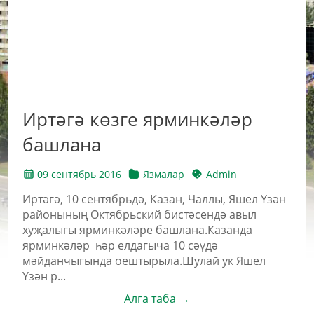
Иртәгә көзге ярминкәләр
башлана
09 сентябрь 2016
Язмалар
Admin
Иртәгә, 10 сентябрьдә, Казан, Чаллы, Яшел Үзән
районының Октябрьский бистәсендә авыл
хуҗалыгы ярминкәләре башлана.Казанда
ярминкәләр һәр елдагыча 10 сәүдә
мәйданчыгында оештырыла.Шулай ук Яшел
Үзән р...
Алга таба →