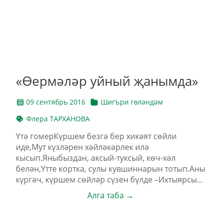
«Өермәләр уйный җанымда»
09 сентябрь 2016
Шигъри гөләндәм
Флера ТАРХАНОВА
Үтә гомерКүршем безгә бер хикәят сөйли
иде,Мут күзләрен хәйләкәрлек илә
кысып.Яныбыздан, аксый-туксый, көч-хәл
белән,Үтте кортка, сулы кувшиннарын тотып.Аны
күргәч, күршем сөйләр сүзен бүлде –Ихтыярсы...
Алга таба →