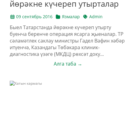
йөрәкне күчереп утырталар
09 сентябрь 2016
Язмалар
Admin
Быел Татарстанда йөрәкне күчереп утырту
буенча беренче операция ясарга җыеналар. ТР
сәламәтлек саклау министры Гадел Вафин хәбәр
итүенчә, Казандагы Төбәкара клиник-
диагностика үзәге (МКДЦ) рөхсәт доку...
Алга таба →