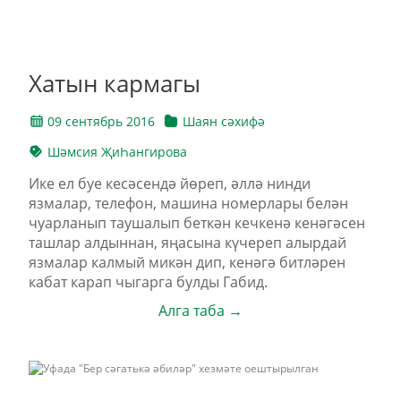
Хатын кармагы
09 сентябрь 2016
Шаян сәхифә
Шәмсия ҖиҺангирова
Ике ел буе кесәсендә йөреп, әллә нинди
язмалар, телефон, машина номерлары белән
чуарланып таушалып беткән кечкенә кенәгәсен
ташлар алдыннан, яңасына күчереп алырдай
язмалар калмый микән дип, кенәгә битләрен
кабат карап чыгарга булды Габид.
Алга таба →