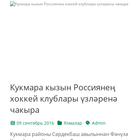
Кукмара кызын Россиянең
хоккей клублары үзләренә
чакыра
09 сентябрь 2016
Язмалар
Admin
Кукмара районы Сәрдекбаш авылыннан Фәнүзә