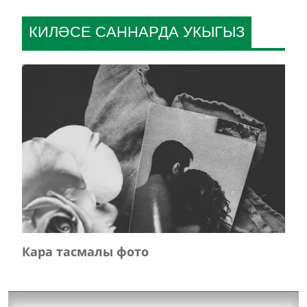
КИЛӘСЕ САННАРДА УКЫГЫЗ
Кара тасмалы фото