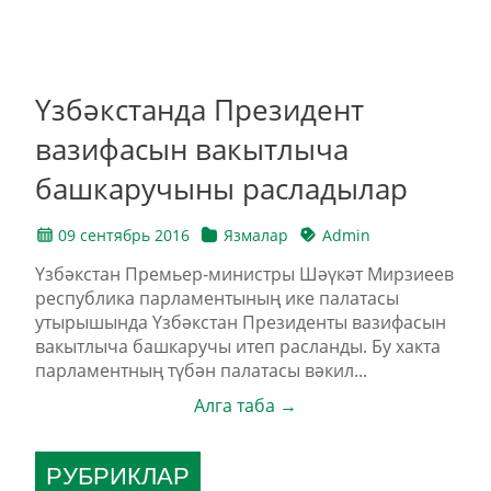
Үзбәкстанда Президент
вазифасын вакытлыча
башкаручыны расладылар
09 сентябрь 2016
Язмалар
Admin
Үзбәкстан Премьер-министры Шәүкәт Мирзиеев
республика парламентының ике палатасы
утырышында Үзбәкстан Президенты вазифасын
вакытлыча башкаручы итеп расланды. Бу хакта
парламентның түбән палатасы вәкил...
Алга таба →
РУБРИКЛАР