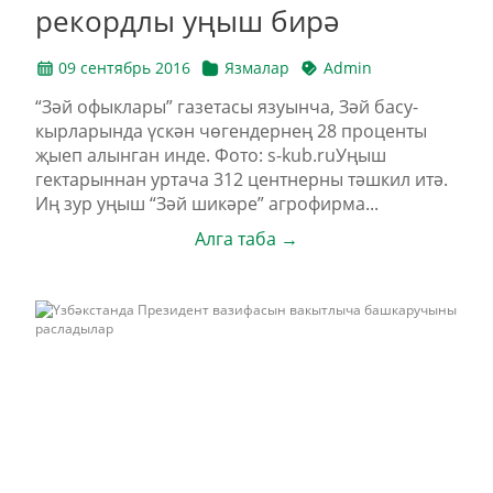
рекордлы уңыш бирә
09 сентябрь 2016
Язмалар
Admin
“Зәй офыклары” газетасы язуынча, Зәй басу-
кырларында үскән чөгендернең 28 проценты
җыеп алынган инде. Фото: s-kub.ruУңыш
гектарыннан уртача 312 центнерны тәшкил итә.
Иң зур уңыш “Зәй шикәре” агрофирма...
Алга таба →