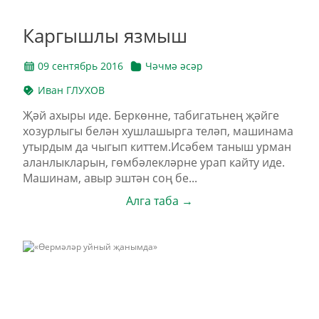
Каргышлы язмыш
09 сентябрь 2016
Чәчмә әсәр
Иван ГЛУХОВ
Җәй ахыры иде. Беркөнне, таби­гатьнең җәйге
хозурлыгы белән хушлашырга теләп, машинама
утырдым да чыгып киттем.Исәбем таныш урман
аланлыкларын, гөмбәлекләрне урап кайту иде.
Машинам, авыр эштән соң бе...
Алга таба →