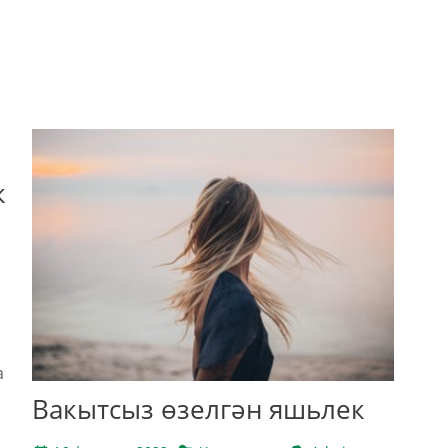
к
а
Вакытсыз өзелгән яшьлек