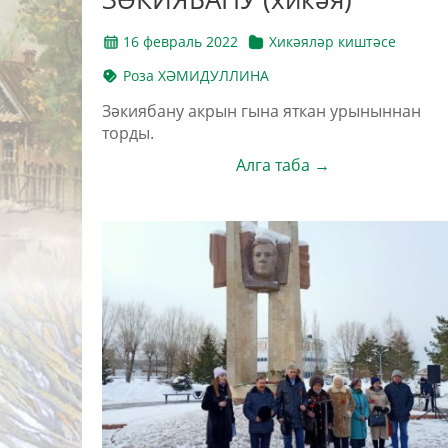
16 февраль 2022
Хикәяләр киштәсе
Роза ХӘМИДУЛЛИНА
Зәкиябану акрын гына яткан урыныннан
торды.
Алга таба →