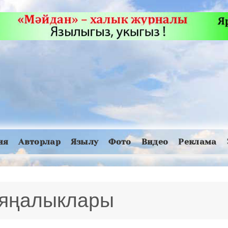
ия
Авторлар
Язылу
Фото
Видео
Реклама
 яңалыклары