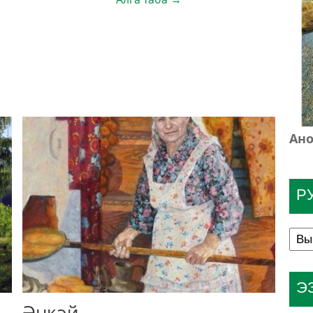
Ано
Р
Э
Әнкәй