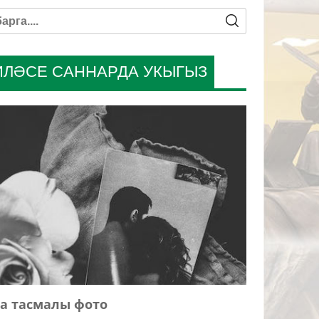
ИЛӘСЕ САННАРДА УКЫГЫЗ
а тасмалы фото