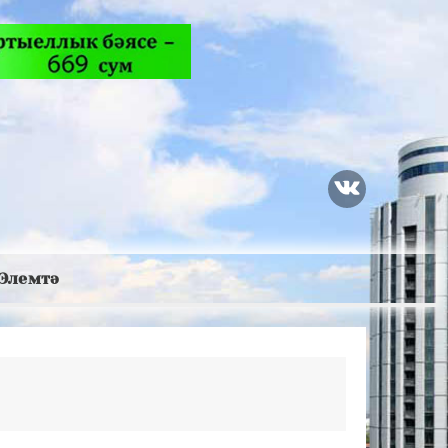
Элемтә