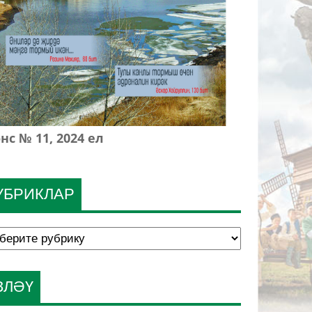
нс № 11, 2024 ел
УБРИКЛАР
ЗЛӘҮ