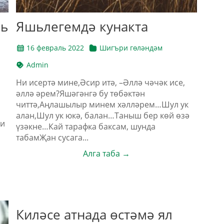
рь
Яшьлегемдә кунакта
16 февраль 2022
Шигъри гөләндәм
Admin
Ни исертә мине,Әсир итә, –Әллә чәчәк исе,
әллә әрем?Яшәгәнгә бу төбәктән
читтә,Аңлашылыр минем хәлләрем…Шул ук
алан,Шул ук юкә, балан…Таныш бер көй өзә
ри
үзәкне…Кай тарафка баксам, шунда
табамҖан сусага...
Алга таба →
Киләсе атнада өстәмә ял