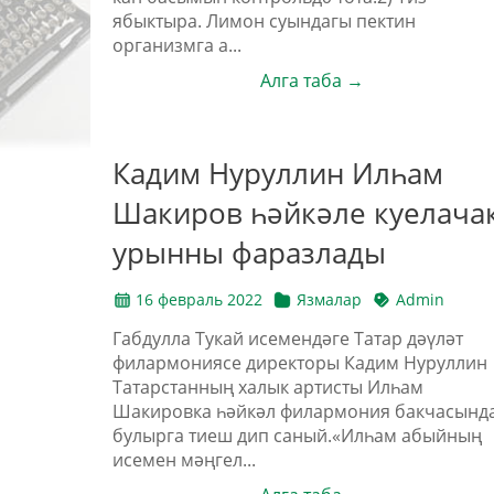
ябыктыра. Лимон суындагы пектин
организмга а...
Алга таба →
Кадим Нуруллин Илһам
Шакиров һәйкәле куелача
урынны фаразлады
16 февраль 2022
Язмалар
Admin
Габдулла Тукай исемендәге Татар дәүләт
филармониясе директоры Кадим Нуруллин
Татарстанның халык артисты Илһам
Шакировка һәйкәл филармония бакчасынд
булырга тиеш дип саный.«Илһам абыйның
исемен мәңгел...