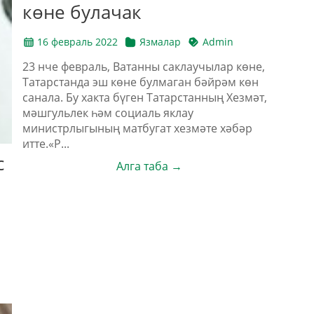
көне булачак
16 февраль 2022
Язмалар
Admin
23 нче февраль, Ватанны саклаучылар көне,
Татарстанда эш көне булмаган бәйрәм көн
санала. Бу хакта бүген Татарстанның Хезмәт,
мәшгульлек һәм социаль яклау
министрлыгының матбугат хезмәте хәбәр
итте.«Р...
с
Алга таба →