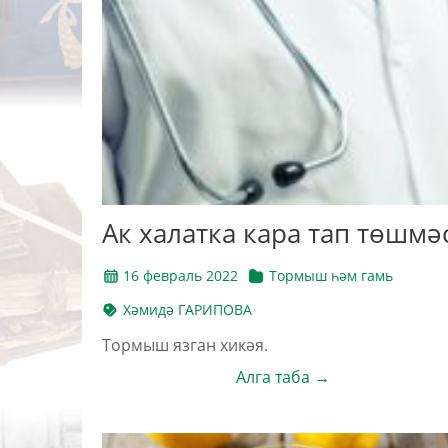
Ак халатка кара тап төшмә
16 февраль 2022
Тормыш һәм гамь
Хәмидә ГАРИПОВА
Тормыш язган хикәя.
Алга таба →