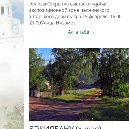
релизы:Открытие выставки «qot»в
экспозиционной зоне челнинского
татарского драмтеатра 19 февраля, 16:00—
21:00Улица Низамет...
Алга таба →
ЗӘКИЯБАНУ (хикәя)