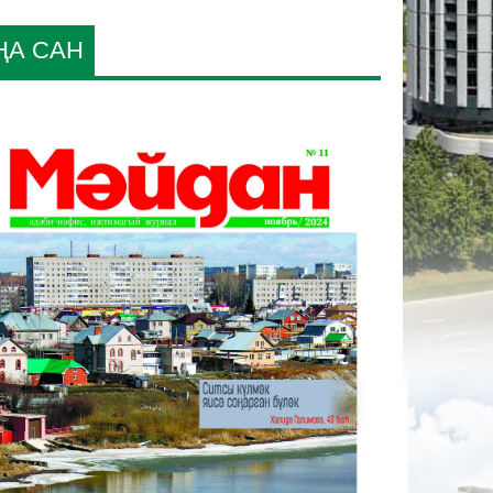
ҢА САН