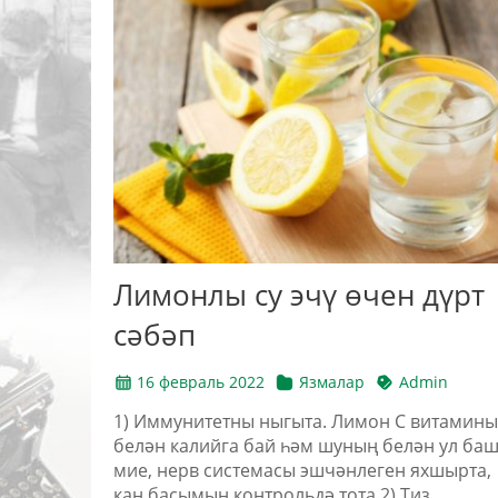
Лимонлы су эчү өчен дүрт
сәбәп
16 февраль 2022
Язмалар
Admin
1) Иммунитетны ныгыта. Лимон С витамины
белән калийга бай һәм шуның белән ул ба
мие, нерв системасы эшчәнлеген яхшырта,
кан басымын контрольдә тота.2) Тиз