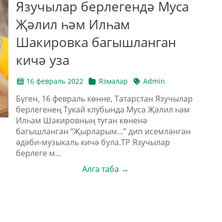
Язучылар берлегендә Муса
Җәлил һәм Илһам
Шакировка багышланган
кичә уза
16 февраль 2022
Язмалар
Admin
Бүген, 16 февраль көнне, Татарстан Язучылар
берлегенең Тукай клубында Муса Җәлил һәм
Илһам Шакировның туган көненә
багышланган “Җырларым…” дип исемләнгән
әдәби-музыкаль кичә була.ТР Язучылар
берлеге м...
Алга таба →
ш