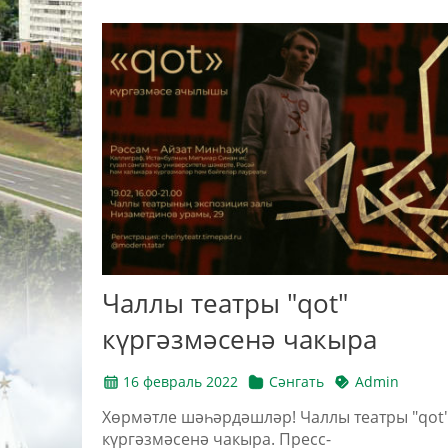
Чаллы театры "qot"
күргәзмәсенә чакыра
16 февраль 2022
Сәнгать
Admin
Хөрмәтле шәһәрдәшләр! Чаллы театры "qot
күргәзмәсенә чакыра. Пресс-