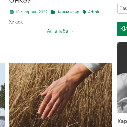
16 февраль 2022
Чәчмә әсәр
Admin
Хикәя.
К
Алга таба →
Кар