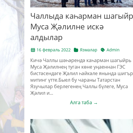
Чаллыда каһарман шагый
Муса Җәлилне искә
алдылар
16 февраль 2022
Язмалар
Admin
Кичә Чаллы шәһәрендә каһарман шагыйрь
Муса Җәлилнең туган көне уңаеннан ГЭС
бистәсендәге Җәлил һәйкәле янында шигъ
митинг үтте.Быел бу чараны Татарстан
Язучылар берлегенең Чаллы бүлеге, Муса
Җәлил и...
Алга таба →