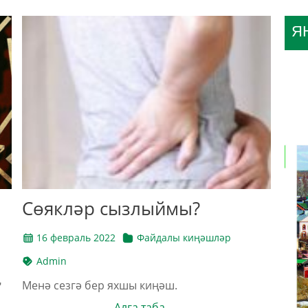
Я
Сөякләр сызлыймы?
16 февраль 2022
Файдалы киңәшләр
Admin
Менә сезгә бер яхшы киңәш.
"
Алга таба →