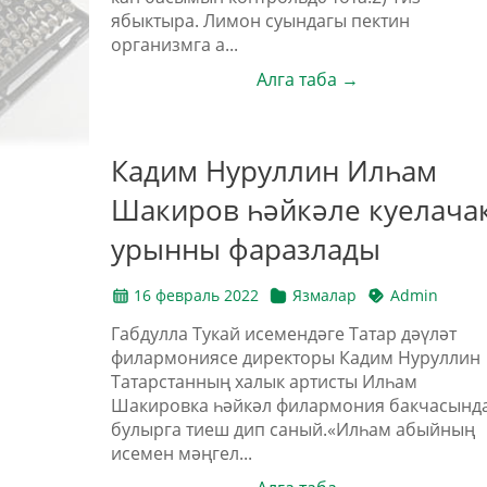
ябыктыра. Лимон суындагы пектин
организмга а...
Алга таба →
Кадим Нуруллин Илһам
Шакиров һәйкәле куелача
урынны фаразлады
16 февраль 2022
Язмалар
Admin
Габдулла Тукай исемендәге Татар дәүләт
филармониясе директоры Кадим Нуруллин
Татарстанның халык артисты Илһам
Шакировка һәйкәл филармония бакчасынд
булырга тиеш дип саный.«Илһам абыйның
исемен мәңгел...