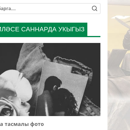
ИЛӘСЕ САННАРДА УКЫГЫЗ
а тасмалы фото