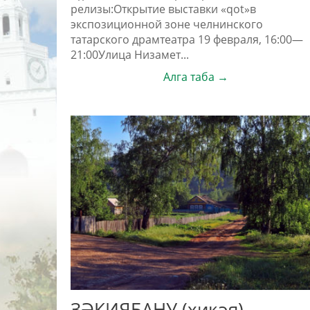
релизы:Открытие выставки «qot»в
экспозиционной зоне челнинского
татарского драмтеатра 19 февраля, 16:00—
21:00Улица Низамет...
Алга таба →
ЗӘКИЯБАНУ (хикәя)