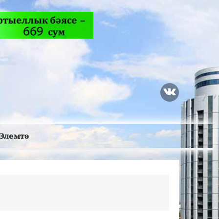
Элемтә