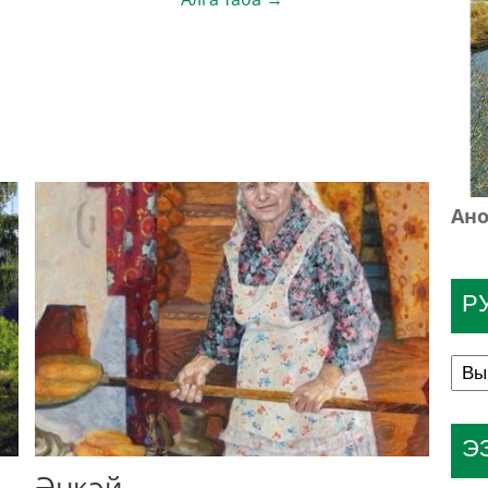
Ано
Р
Э
Әнкәй