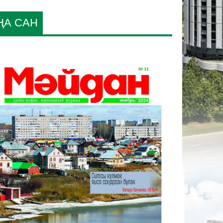
ҢА САН