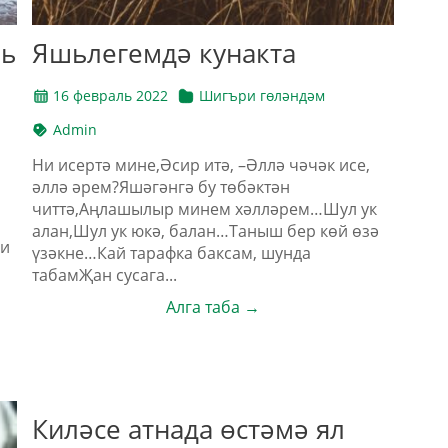
рь
Яшьлегемдә кунакта
16 февраль 2022
Шигъри гөләндәм
Admin
Ни исертә мине,Әсир итә, –Әллә чәчәк исе,
әллә әрем?Яшәгәнгә бу төбәктән
читтә,Аңлашылыр минем хәлләрем…Шул ук
алан,Шул ук юкә, балан…Таныш бер көй өзә
ри
үзәкне…Кай тарафка баксам, шунда
табамҖан сусага...
Алга таба →
Киләсе атнада өстәмә ял