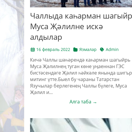
Чаллыда каһарман шагый
Муса Җәлилне искә
алдылар
16 февраль 2022
Язмалар
Admin
Кичә Чаллы шәһәрендә каһарман шагыйрь
Муса Җәлилнең туган көне уңаеннан ГЭС
бистәсендәге Җәлил һәйкәле янында шигъ
митинг үтте.Быел бу чараны Татарстан
Язучылар берлегенең Чаллы бүлеге, Муса
Җәлил и...
Алга таба →