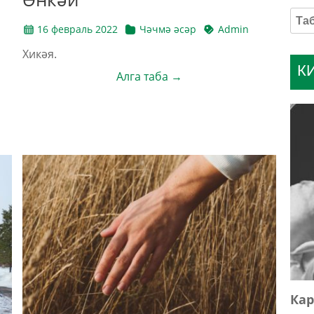
16 февраль 2022
Чәчмә әсәр
Admin
Хикәя.
К
Алга таба →
Кар