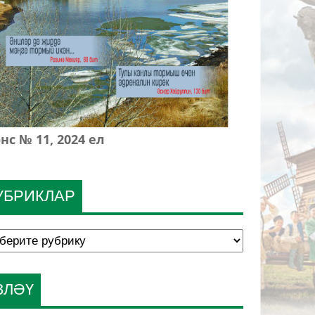
нс № 11, 2024 ел
УБРИКЛАР
ЗЛӘҮ