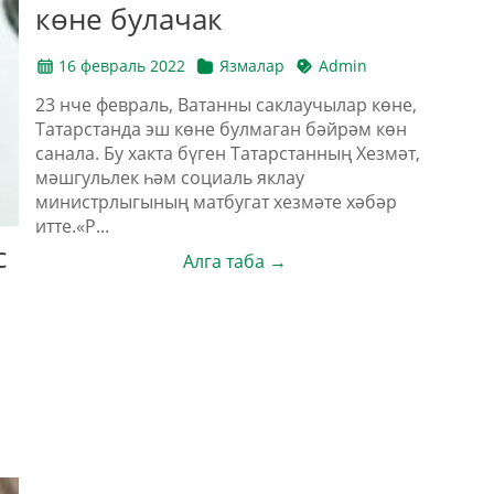
көне булачак
16 февраль 2022
Язмалар
Admin
23 нче февраль, Ватанны саклаучылар көне,
Татарстанда эш көне булмаган бәйрәм көн
санала. Бу хакта бүген Татарстанның Хезмәт,
мәшгульлек һәм социаль яклау
министрлыгының матбугат хезмәте хәбәр
итте.«Р...
с
Алга таба →