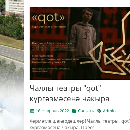
Чаллы театры "qot"
күргәзмәсенә чакыра
16 февраль 2022
Сәнгать
Admin
Хөрмәтле шәһәрдәшләр! Чаллы театры "qot
күргәзмәсенә чакыра. Пресс-