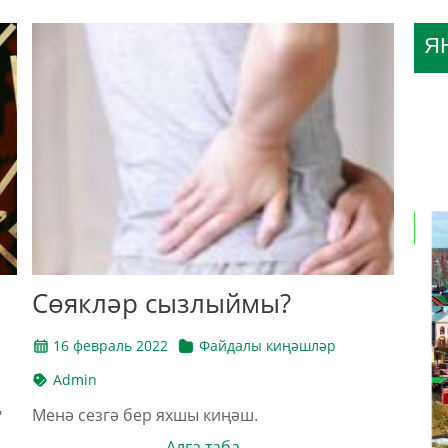
Я
Сөякләр сызлыймы?
16 февраль 2022
Файдалы киңәшләр
Admin
Менә сезгә бер яхшы киңәш.
"
Алга таба →