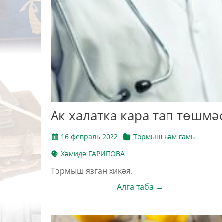
Ак халатка кара тап төшмә
16 февраль 2022
Тормыш һәм гамь
Хәмидә ГАРИПОВА
Тормыш язган хикәя.
Алга таба →