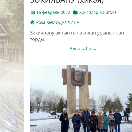
16 февраль 2022
Хикәяләр киштәсе
Роза ХӘМИДУЛЛИНА
Зәкиябану акрын гына яткан урыныннан
торды.
Алга таба →