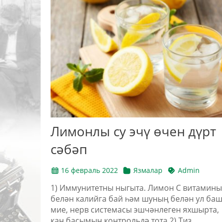
Лимонлы су эчү өчен дүрт
сәбәп
16 февраль 2022
Язмалар
Admin
1) Иммунитетны ныгыта. Лимон С витамины
белән калийга бай һәм шуның белән ул ба
мие, нерв системасы эшчәнлеген яхшырта,
кан басымын контрольдә тота.2) Тиз