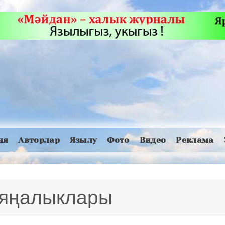
ия
Авторлар
Язылу
Фото
Видео
Реклама
 яңалыклары