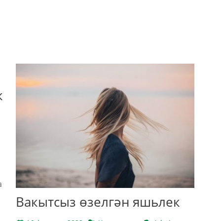
к
а
Вакытсыз өзелгән яшьлек