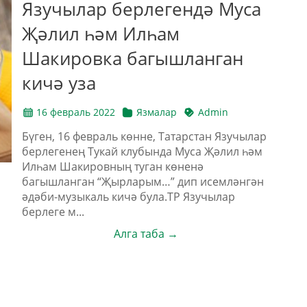
Язучылар берлегендә Муса
Җәлил һәм Илһам
Шакировка багышланган
кичә уза
16 февраль 2022
Язмалар
Admin
Бүген, 16 февраль көнне, Татарстан Язучылар
берлегенең Тукай клубында Муса Җәлил һәм
Илһам Шакировның туган көненә
багышланган “Җырларым…” дип исемләнгән
әдәби-музыкаль кичә була.ТР Язучылар
берлеге м...
Алга таба →
ш