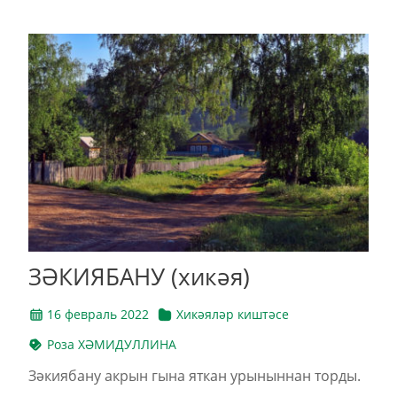
ЗӘКИЯБАНУ (хикәя)
16 февраль 2022
Хикәяләр киштәсе
Роза ХӘМИДУЛЛИНА
Зәкиябану акрын гына яткан урыныннан торды.