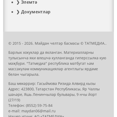
Элемтә
Документлар
© 2015 - 2026. Мәйдан челтәр басмасы © ТАТМЕДИА..
Барлык хокуклар да якланган. Материалларны
тулысынча яки өлешчә кулланганда гиперссылка кую
мәҗбүри. "Татмедиа" республика матбугат һәм
массакүләм коммуникацияләр агентлыгы ярдәме
белән чыгарыла.
Баш мөхәррир: Гасыймова Ризидә Алвирд кызы
Адрес: 423800, Татарстан Республикасы, Яр Чаллы
шәһәре, Яшь Ленинчылар бульвары, 9 нчы йорт
(27/19)
Телефон: (8552) 59-75-84
е-mail: mауdаn06@mail.гu
Нәшер итүче: АО «ТАТМЕДИА»