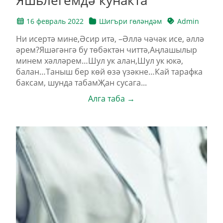
16 февраль 2022
Шигъри гөләндәм
Admin
Ни исертә мине,Әсир итә, –Әллә чәчәк исе, әллә
әрем?Яшәгәнгә бу төбәктән читтә,Аңлашылыр
минем хәлләрем…Шул ук алан,Шул ук юкә,
балан…Таныш бер көй өзә үзәкне…Кай тарафка
баксам, шунда табамҖан сусага...
Алга таба →