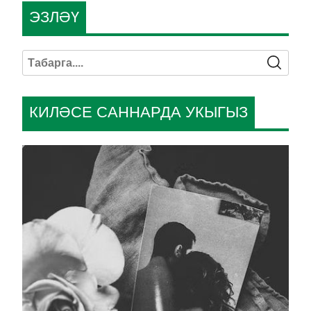
ЭЗЛӘҮ
КИЛӘСЕ САННАРДА УКЫГЫЗ