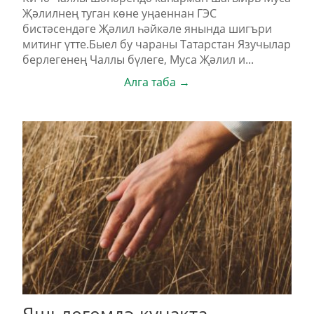
Җәлилнең туган көне уңаеннан ГЭС
бистәсендәге Җәлил һәйкәле янында шигъри
митинг үтте.Быел бу чараны Татарстан Язучылар
берлегенең Чаллы бүлеге, Муса Җәлил и...
Алга таба →
Яшьлегемдә кунакта