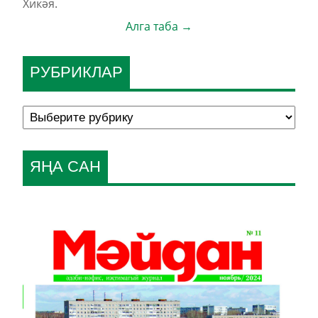
Хикәя.
Алга таба →
РУБРИКЛАР
ЯҢА САН