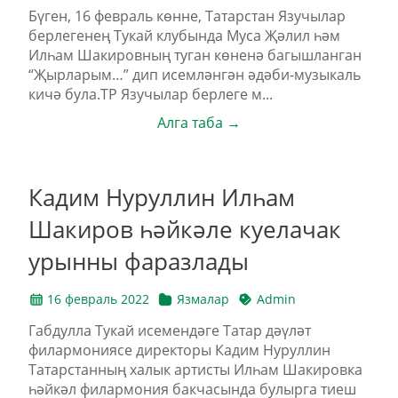
Бүген, 16 февраль көнне, Татарстан Язучылар
берлегенең Тукай клубында Муса Җәлил һәм
Илһам Шакировның туган көненә багышланган
“Җырларым…” дип исемләнгән әдәби-музыкаль
кичә була.ТР Язучылар берлеге м...
Алга таба →
Кадим Нуруллин Илһам
Шакиров һәйкәле куелачак
урынны фаразлады
16 февраль 2022
Язмалар
Admin
Габдулла Тукай исемендәге Татар дәүләт
филармониясе директоры Кадим Нуруллин
Татарстанның халык артисты Илһам Шакировка
һәйкәл филармония бакчасында булырга тиеш