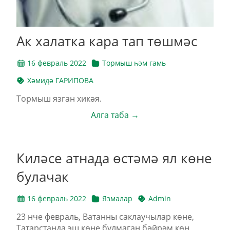
Ак халатка кара тап төшмәс
16 февраль 2022
Тормыш һәм гамь
Хәмидә ГАРИПОВА
Тормыш язган хикәя.
Алга таба →
Киләсе атнада өстәмә ял көне
булачак
16 февраль 2022
Язмалар
Admin
23 нче февраль, Ватанны саклаучылар көне,
Татарстанда эш көне булмаган бәйрәм көн