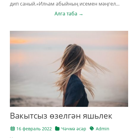
дип саный.«Илһам абыйның исемен мәңгел...
Алга таба →
Вакытсыз өзелгән яшьлек
16 февраль 2022
Чәчмә әсәр
Admin