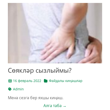
Сөякләр сызлыймы?
16 февраль 2022
Файдалы киңәшләр
Admin
Менә сезгә бер яхшы киңәш.
Алга таба →