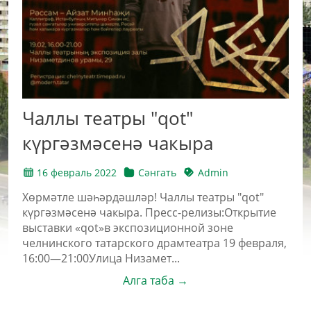
Чаллы театры "qot"
күргәзмәсенә чакыра
16 февраль 2022
Сәнгать
Admin
Хөрмәтле шәһәрдәшләр! Чаллы театры "qot"
күргәзмәсенә чакыра. Пресс-релизы:Открытие
выставки «qot»в экспозиционной зоне
челнинского татарского драмтеатра 19 февраля,
16:00—21:00Улица Низамет...
Алга таба →