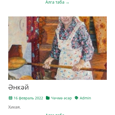
Алга таба →
Әнкәй
16 февраль 2022
Чәчмә әсәр
Admin
Хикәя.