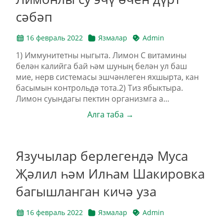
сәбәп
16 февраль 2022
Язмалар
Admin
1) Иммунитетны ныгыта. Лимон С витамины
белән калийга бай һәм шуның белән ул баш
мие, нерв системасы эшчәнлеген яхшырта, кан
басымын контрольдә тота.2) Тиз ябыктыра.
Лимон суындагы пектин организмга а...
Алга таба →
Язучылар берлегендә Муса
Җәлил һәм Илһам Шакировка
багышланган кичә уза
16 февраль 2022
Язмалар
Admin