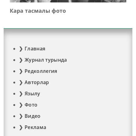
Кара тасмалы фото
Главная
Журнал турында
Редколлегия
Авторлар
Язылу
Фото
Видео
Реклама