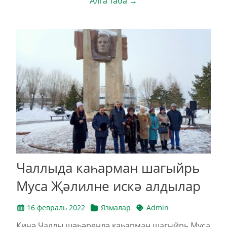
Алга таба →
Чаллыда каһарман шагыйрь
Муса Җәлилне искә алдылар
16 февраль 2022
Язмалар
Admin
Кичә Чаллы шәһәрендә каһарман шагыйрь Муса