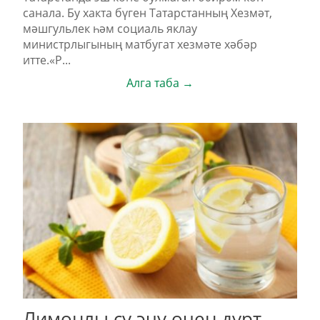
санала. Бу хакта бүген Татарстанның Хезмәт,
мәшгульлек һәм социаль яклау
министрлыгының матбугат хезмәте хәбәр
итте.«Р...
Алга таба →
Лимонлы су эчү өчен дүрт