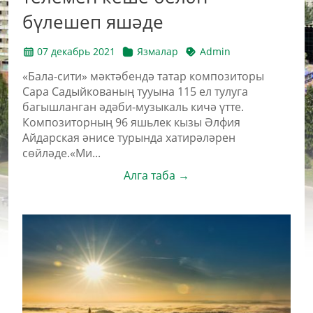
бүлешеп яшәде
07 декабрь 2021
Язмалар
Admin
«Бала-сити» мәктәбендә татар композиторы
Сара Садыйкованың тууына 115 ел тулуга
багышланган әдәби-музыкаль кичә үтте.
Композиторның 96 яшьлек кызы Әлфия
Айдарская әнисе турында хатирәләрен
сөйләде.«Ми...
Алга таба →