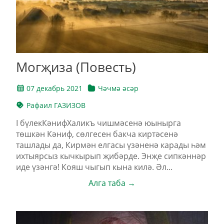
Могҗиза (Повесть)
07 декабрь 2021
Чәчмә әсәр
Рафаил ГАЗИЗОВ
I бүлекКәнифХаликъ чишмәсенә юынырга
төшкән Кәниф, сөлгесен бакча киртәсенә
ташлады да, Кирмән елгасы үзәненә карады һәм
ихтыярсыз кычкырып җибәрде. Энҗе сипкәннәр
иде үзәнгә! Кояш чыгып кына килә. Әл...
Алга таба →