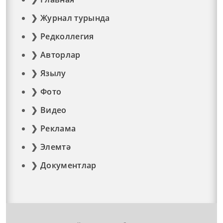
Журнал турында
Редколлегия
Авторлар
Язылу
Фото
Видео
Реклама
Элемтә
Документлар