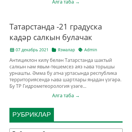
Алга таба →
Татарстанда -21 градуска
кадәр салкын булачак
07 декабрь 2021
Язмалар
Admin
Антициклон килү белән Татарстанда шактый
салкын һәм явым-төшемсез аяз һава торышы
урнашты. Әмма бу атна уртасында республика
территориясендә һава шартлары яңадан үзгәрә.
Бу ТР Гидрометеорология үзәге...
Алга таба →
РУБРИКЛАР