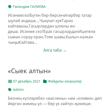
Гөләндәм ГАЛИЕВА
Исәнмесез!Бүген бер-берсенәҺәрбер татар
шулай эндәшә....Чыңлап куяТарих
кайтавазы,Гасырлардан шомлы өн
дәшә. Исәнме сез?Ерак гасырларданИшетелә
сыман сорау-оран.Тояк шавы,Кылыч-калкан
чыңыКайтава...
Алга таба →
«Сыек алтын»
07 декабрь 2021
Файдалы киңәшләр
Admin
Безнең күпләребез «маслины» һәм «оливки» дип
йөргән жимеш ул — бер үк зәйтүн җимеше.