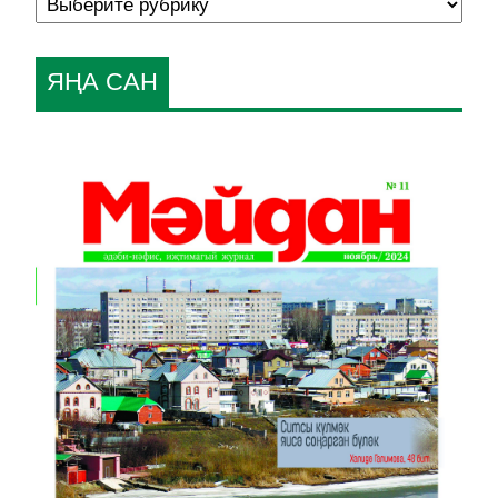
ЯҢА САН