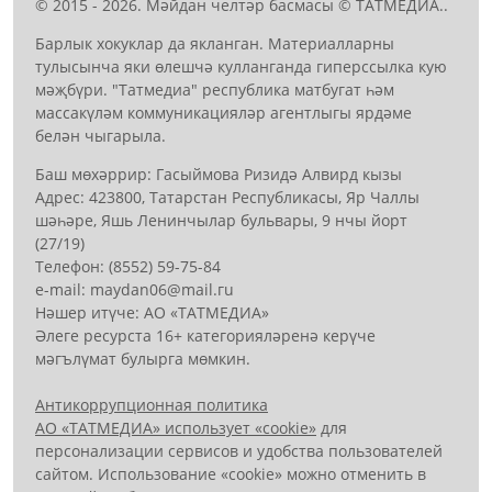
© 2015 - 2026. Мәйдан челтәр басмасы © ТАТМЕДИА..
Барлык хокуклар да якланган. Материалларны
тулысынча яки өлешчә кулланганда гиперссылка кую
мәҗбүри. "Татмедиа" республика матбугат һәм
массакүләм коммуникацияләр агентлыгы ярдәме
белән чыгарыла.
Баш мөхәррир: Гасыймова Ризидә Алвирд кызы
Адрес: 423800, Татарстан Республикасы, Яр Чаллы
шәһәре, Яшь Ленинчылар бульвары, 9 нчы йорт
(27/19)
Телефон: (8552) 59-75-84
е-mail: mауdаn06@mail.гu
Нәшер итүче: АО «ТАТМЕДИА»
Әлеге ресурста 16+ категорияләренә керүче
мәгълүмат булырга мөмкин.
Антикоррупционная политика
АО «ТАТМЕДИА» использует «cookie»
для
персонализации сервисов и удобства пользователей
сайтом. Использование «cookie» можно отменить в