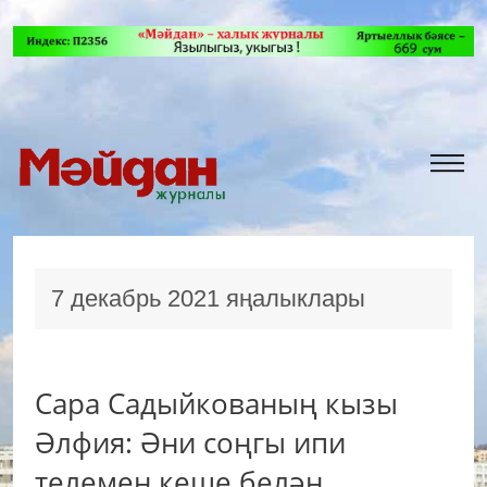
7 декабрь 2021 яңалыклары
Сара Садыйкованың кызы
Әлфия: Әни соңгы ипи
телемен кеше белән