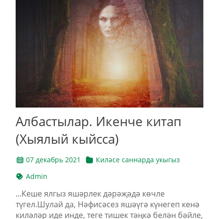
Албастылар. Икенче китап
(Хыялый кыйсса)
07 декабрь 2021
Киләсе саннарда укыгыз
Admin
...Кеше ялгыз яшәрлек дәрәҗәдә көчле
түгел.Шулай да, Нәфисәсез яшәүгә күнегеп кенә
киләләр иде инде, теге тишек тәңкә белән бәйле,