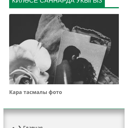
КИЛӘСЕ САННАРДА УКЫГЫЗ
Кара тасмалы фото
Главная