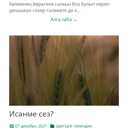
Хәлимнең йөрәгенә салкын боз булып кереп
урнашкан сихер галәмәте дә о...
Алга таба →
Исәнме сез?
07 декабрь 2021
Шигъри гөләндәм