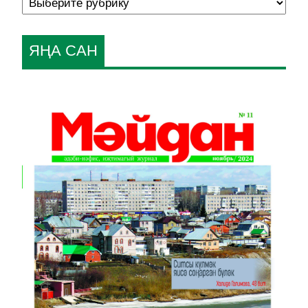
ЯҢА САН