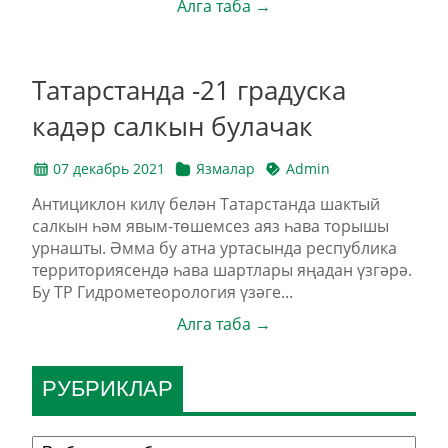
Алга таба →
Татарстанда -21 градуска
кадәр салкын булачак
07 декабрь 2021
Язмалар
Admin
Антициклон килү белән Татарстанда шактый
салкын һәм явым-төшемсез аяз һава торышы
урнашты. Әмма бу атна уртасында республика
территориясендә һава шартлары яңадан үзгәрә.
Бу ТР Гидрометеорология үзәге...
Алга таба →
РУБРИКЛАР