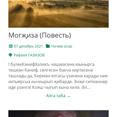
Могҗиза (Повесть)
07 декабрь 2021
Чәчмә әсәр
Рафаил ГАЗИЗОВ
I бүлекКәнифХаликъ чишмәсенә юынырга
төшкән Кәниф, сөлгесен бакча киртәсенә
ташлады да, Кирмән елгасы үзәненә карады һәм
ихтыярсыз кычкырып җибәрде. Энҗе сипкәннәр
иде үзәнгә! Кояш чыгып кына килә. Әл...
Алга таба →