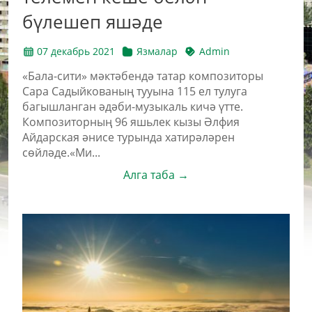
бүлешеп яшәде
07 декабрь 2021
Язмалар
Admin
«Бала-сити» мәктәбендә татар композиторы
Сара Садыйкованың тууына 115 ел тулуга
багышланган әдәби-музыкаль кичә үтте.
Композиторның 96 яшьлек кызы Әлфия
Айдарская әнисе турында хатирәләрен
сөйләде.«Ми...
Алга таба →