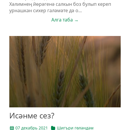
Хәлимнең йөрәгенә салкын боз булып кереп
урнашкан сихер галәмәте дә о...
Алга таба →
Исәнме сез?
07 декабрь 2021
Шигъри гөләндәм