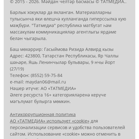
© 2015 - 2026. Мәйдан челтәр басмасы © ТАТМЕДИА..
Барлык хокуклар да якланган. Материалларны
тулысынча яки өлешчә кулланганда гиперссылка кую
мәҗбүри. "Татмедиа" республика матбугат һәм
массакүләм коммуникацияләр агентлыгы ярдәме
белән чыгарыла.
Баш мөхәррир: Гасыймова Ризидә Алвирд кызы
Адрес: 423800, Татарстан Республикасы, Яр Чаллы
шәһәре, Яшь Ленинчылар бульвары, 9 нчы йорт
(27/19)
Телефон: (8552) 59-75-84
е-mail: mауdаn06@mail.гu
Нәшер итүче: АО «ТАТМЕДИА»
Әлеге ресурста 16+ категорияләренә керүче
мәгълүмат булырга мөмкин.
Антикоррупционная политика
АО «ТАТМЕДИА» использует «cookie»
для
персонализации сервисов и удобства пользователей
сайтом. Использование «cookie» можно отменить в