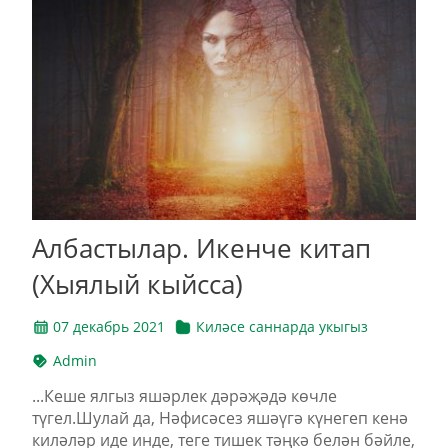
Албастылар. Икенче китап
(Хыялый кыйсса)
07 декабрь 2021
Киләсе саннарда укыгыз
Admin
...Кеше ялгыз яшәрлек дәрәҗәдә көчле
түгел.Шулай да, Нәфисәсез яшәүгә күнегеп кенә
киләләр иде инде, теге тишек тәңкә белән бәйле,