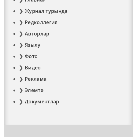
Журнал турында
Редколлегия
Авторлар
Язылу
Фото
Видео
Реклама
Элемтә
Документлар