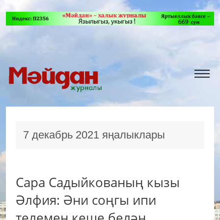
7 декабрь 2021 яңалыклары
Сара Садыйкованың кызы
Әлфия: Әни соңгы ипи
телемен кеше белән