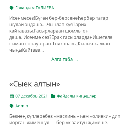
Гөләндәм ГАЛИЕВА
Исәнмесез!Бүген бер-берсенәҺәрбер татар
шулай эндәшә....Чыңлап куяТарих
кайтавазы,Гасырлардан шомлы өн
дәшә. Исәнме сез?Ерак гасырларданИшетелә
сыман сорау-оран.Тояк шавы,Кылыч-калкан
чыңыКайтава...
Алга таба →
«Сыек алтын»
07 декабрь 2021
Файдалы киңәшләр
Admin
Безнең күпләребез «маслины» һәм «оливки» дип
йөргән жимеш ул — бер үк зәйтүн җимеше.