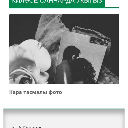
КИЛӘСЕ САННАРДА УКЫГЫЗ
Кара тасмалы фото
Главная