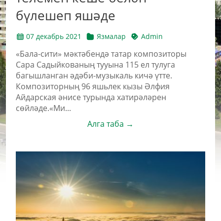
бүлешеп яшәде
07 декабрь 2021
Язмалар
Admin
«Бала-сити» мәктәбендә татар композиторы
Сара Садыйкованың тууына 115 ел тулуга
багышланган әдәби-музыкаль кичә үтте.
Композиторның 96 яшьлек кызы Әлфия
Айдарская әнисе турында хатирәләрен
сөйләде.«Ми...
Алга таба →