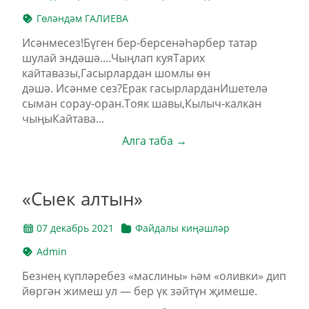
Гөләндәм ГАЛИЕВА
Исәнмесез!Бүген бер-берсенәҺәрбер татар
шулай эндәшә....Чыңлап куяТарих
кайтавазы,Гасырлардан шомлы өн
дәшә. Исәнме сез?Ерак гасырларданИшетелә
сыман сорау-оран.Тояк шавы,Кылыч-калкан
чыңыКайтава...
Алга таба →
«Сыек алтын»
07 декабрь 2021
Файдалы киңәшләр
Admin
Безнең күпләребез «маслины» һәм «оливки» дип
йөргән жимеш ул — бер үк зәйтүн җимеше.