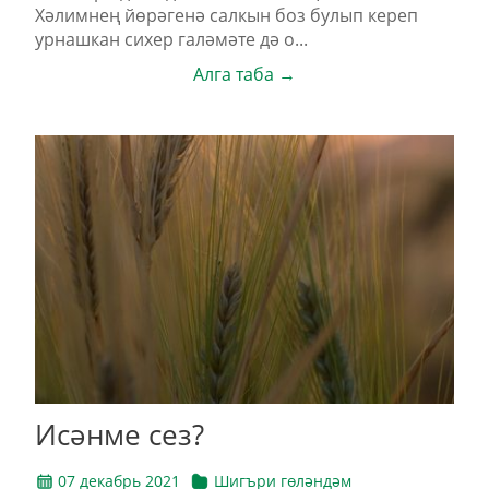
Хәлимнең йөрәгенә салкын боз булып кереп
урнашкан сихер галәмәте дә о...
Алга таба →
Исәнме сез?
07 декабрь 2021
Шигъри гөләндәм