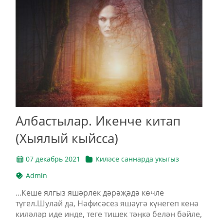
Албастылар. Икенче китап
(Хыялый кыйсса)
07 декабрь 2021
Киләсе саннарда укыгыз
Admin
...Кеше ялгыз яшәрлек дәрәҗәдә көчле
түгел.Шулай да, Нәфисәсез яшәүгә күнегеп кенә
киләләр иде инде, теге тишек тәңкә белән бәйле,