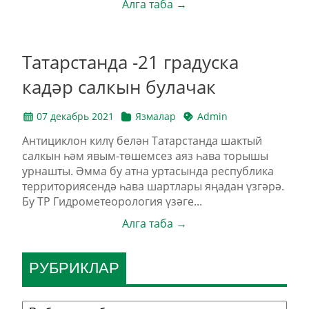
Алга таба →
Татарстанда -21 градуска
кадәр салкын булачак
07 декабрь 2021
Язмалар
Admin
Антициклон килү белән Татарстанда шактый
салкын һәм явым-төшемсез аяз һава торышы
урнашты. Әмма бу атна уртасында республика
территориясендә һава шартлары яңадан үзгәрә.
Бу ТР Гидрометеорология үзәге...
Алга таба →
РУБРИКЛАР