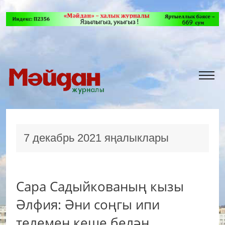
7 декабрь 2021 яңалыклары
Сара Садыйкованың кызы
Әлфия: Әни соңгы ипи
телемен кеше белән