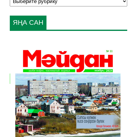
ЯҢА САН