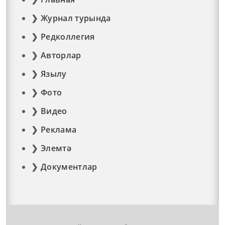
Журнал турында
Редколлегия
Авторлар
Язылу
Фото
Видео
Реклама
Элемтә
Документлар