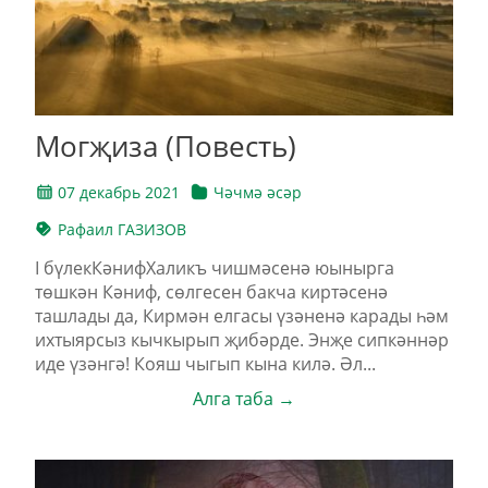
Могҗиза (Повесть)
07 декабрь 2021
Чәчмә әсәр
Рафаил ГАЗИЗОВ
I бүлекКәнифХаликъ чишмәсенә юынырга
төшкән Кәниф, сөлгесен бакча киртәсенә
ташлады да, Кирмән елгасы үзәненә карады һәм
ихтыярсыз кычкырып җибәрде. Энҗе сипкәннәр
иде үзәнгә! Кояш чыгып кына килә. Әл...
Алга таба →