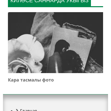
КИЛӘСЕ САННАРДА УКЫГЫЗ
Кара тасмалы фото
Главная