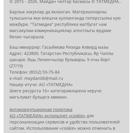
© 2015 - 2026. Мәйдан челтәр басмасы © ТАТМЕДИА..
Барлык хокуклар да якланган. Материалларны
тулысынча яки өлешчә кулланганда гиперссылка кую
мәҗбүри. "Татмедиа" республика матбугат һәм
массакүләм коммуникацияләр агентлыгы ярдәме
белән чыгарыла.
Баш мөхәррир: Гасыймова Ризидә Алвирд кызы
Адрес: 423800, Татарстан Республикасы, Яр Чаллы
шәһәре, Яшь Ленинчылар бульвары, 9 нчы йорт
(27/19)
Телефон: (8552) 59-75-84
е-mail: mауdаn06@mail.гu
Нәшер итүче: АО «ТАТМЕДИА»
Әлеге ресурста 16+ категорияләренә керүче
мәгълүмат булырга мөмкин.
Антикоррупционная политика
АО «ТАТМЕДИА» использует «cookie»
для
персонализации сервисов и удобства пользователей
сайтом. Использование «cookie» можно отменить в