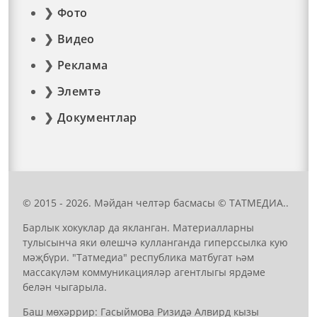
Фото
Видео
Реклама
Элемтә
Документлар
© 2015 - 2026. Мәйдан челтәр басмасы © ТАТМЕДИА..
Барлык хокуклар да якланган. Материалларны
тулысынча яки өлешчә кулланганда гиперссылка кую
мәҗбүри. "Татмедиа" республика матбугат һәм
массакүләм коммуникацияләр агентлыгы ярдәме
белән чыгарыла.
Баш мөхәррир: Гасыймова Ризидә Алвирд кызы