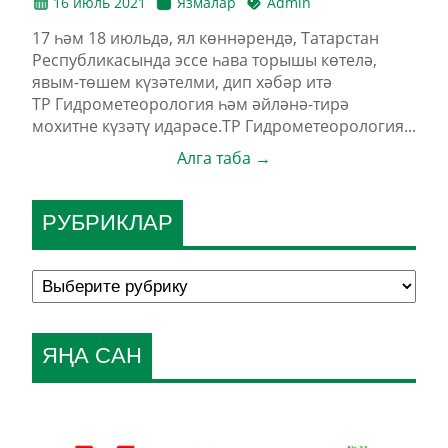
16 июль 2021
Язмалар
Admin
17 һәм 18 июльдә, ял көннәрендә, Татарстан
Республикасында эссе һава торышы көтелә,
явым-төшем күзәтелми, дип хәбәр итә
ТР Гидрометеорология һәм әйләнә-тирә
мохитне күзәтү идарәсе.ТР Гидрометеорология...
Алга таба →
РУБРИКЛАР
ЯҢА САН