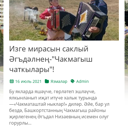
Изге мирасын саклый
Әгъдәлнең-"Чакмагыш
чаткылары"!
16 июль 2021
Язмалар
Admin
Бу якларда яшәүче, гөрләтеп эшләүче,
ялкынланып иҗат итүче халык турында
—«Чакматаштай ныклар!» диләр. Әйе, бар ул
бездә, Башкортстанның Чакмагыш районы
җирлегенең Әгъдәл Низаевның исемен олуг
горурлы...