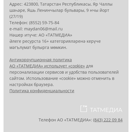
Адрес: 423800, Татарстан Республикасы, Яр Чаллы
шәһәре, Яшь Ленинчылар бульвары, 9 нчы йорт
(27/19)
Телефон: (8552) 59-75-84
е-mail: mауdаn06@mail.гu
Нәшер итүче: АО «ТАТМЕДИА»
Әлеге ресурста 16+ категорияләренә керүче
мәгълүмат булырга мөмкин.
Антикоррупционная политика
АО «ТАТМЕДИА» использует «cookie»
для
персонализации сервисов и удобства пользователей
сайтом. Использование «cookie» можно отменить в
настройках браузера.
Политика конфиденциальности
Телефон АО «ТАТМЕДИА»:
(843) 222 09 84