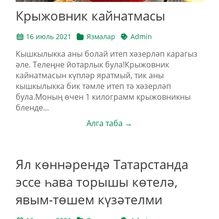
Крыжовник кайнатмасы
16 июль 2021
Язмалар
Admin
Кышкылыкка аны болай итеп хәзерләп карагыз
әле. Телеңне йотарлык була!Крыжовник
кайнатмасын күпләр яратмый, тик аны
кышкылыкка бик тәмле итеп тә хәзерләп
була.Моның өчен 1 килограмм крыжовникны
бленде...
Алга таба →
Ял көннәрендә Татарстанда
эссе һава торышы көтелә,
явым-төшем күзәтелми