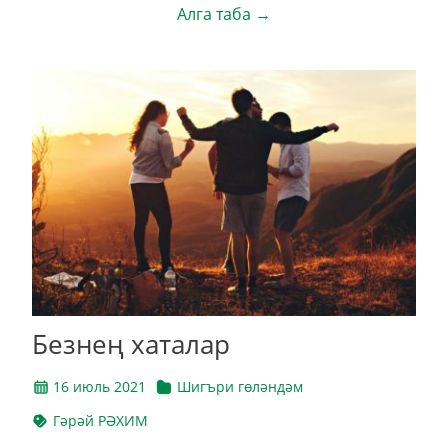
Алга таба →
Безнең хаталар
16 июль 2021
Шигъри гөләндәм
Гәрәй РӘХИМ