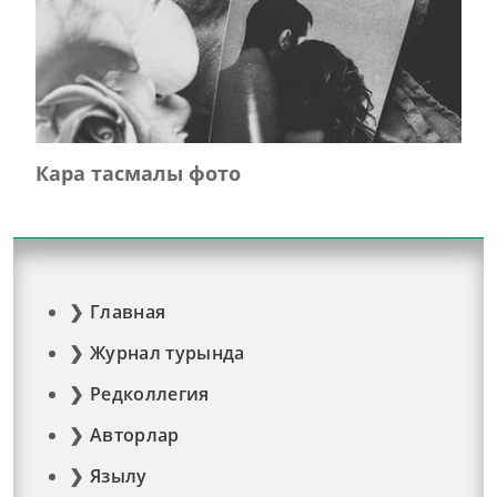
Кара тасмалы фото
Главная
Журнал турында
Редколлегия
Авторлар
Язылу