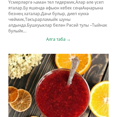
Үсмерләргә һаман тел тидермик,Алар әле үсеп
яталар.Бу яшендә әфьюн кебек сеңәАңнарына
безнең хаталар.Даһи булыр, диеп күккә
чөймик,Тәкърарламыйк шуны
алдында.Бушкуыклар белән Рәсәй тулы –Тыйнак
булыйк...
Алга таба →