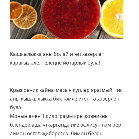
Кышкылыкка аны болай итеп хәзерләп
карагыз әле. Телеңне йотарлык була!
Крыжовник кайнатмасын күпләр яратмый, тик
аны кышкылыкка бик тәмле итеп тә хәзерләп
була.
Моның өчен 1 килограмм крыжовникны
блендер аша үткәргәндә ике әфлисун һәм бер
лимон өстәп җибәрегез. Лимон белән