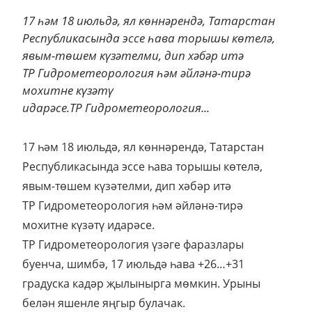
17 һәм 18 июльдә, ял көннәрендә, Татарстан
Республикасында эссе һава торышы көтелә,
явым-төшем күзәтелми, дип хәбәр итә
ТР Гидрометеорология һәм әйләнә-тирә
мохитне күзәтү
идарәсе.ТР Гидрометеорология...
17 һәм 18 июльдә, ял көннәрендә, Татарстан
Республикасында эссе һава торышы көтелә,
явым-төшем күзәтелми, дип хәбәр итә
ТР Гидрометеорология һәм әйләнә-тирә
мохитне күзәтү идарәсе.
ТР Гидрометеорология үзәге фаразлары
буенча, шимбә, 17 июльдә һава +26…+31
градуска кадәр җылынырга мөмкин. Урыны
белән яшенле яңгыр булачак.