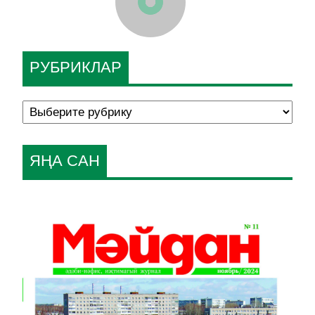
РУБРИКЛАР
ЯҢА САН