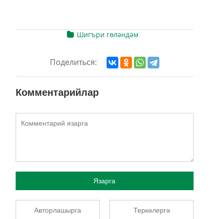
Шигъри гөләндәм
Поделиться:
Комментарийлар
Язарга
Авторлашырга
Теркәлергә