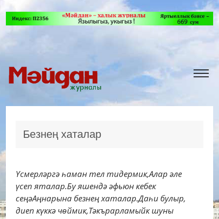
Безнең хаталар
Үсмерләргә һаман тел тидермик,Алар әле
үсеп яталар.Бу яшендә әфьюн кебек
сеңәАңнарына безнең хаталар.Даһи булыр,
диеп күккә чөймик,Тәкърарламыйк шуны