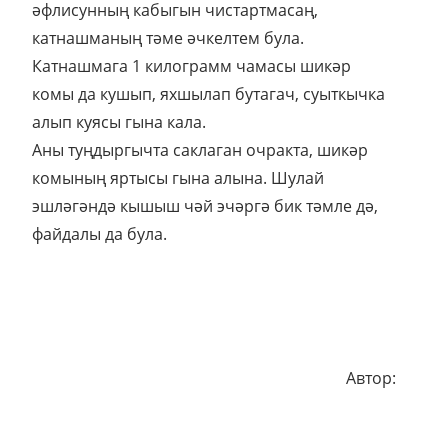
әфлисунның кабыгын чистартмасаң,
катнашманың тәме әчкелтем була.
Катнашмага 1 килограмм чамасы шикәр
комы да кушып, яхшылап бутагач, суыткычка
алып куясы гына кала.
Аны туңдыргычта саклаган очракта, шикәр
комының яртысы гына алына. Шулай
эшләгәндә кышыш чәй эчәргә бик тәмле дә,
файдалы да була.
Автор: