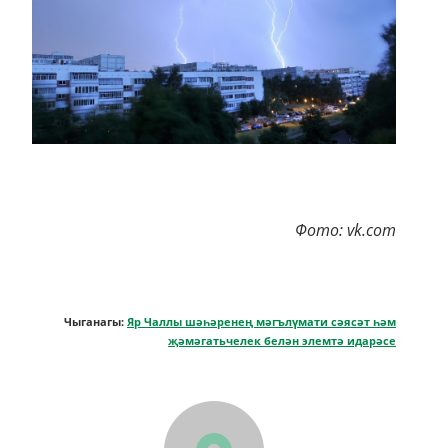
Фото: vk.com
Чыганагы:
Яр Чаллы шәһәренең мәгълүмати сәясәт һәм
җәмәгатьчелек белән элемтә идарәсе