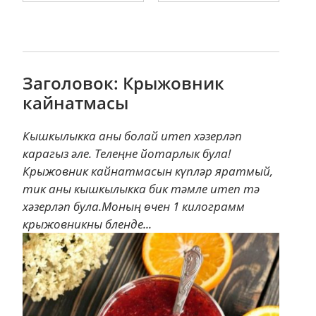
Заголовок: Крыжовник
кайнатмасы
Кышкылыкка аны болай итеп хәзерләп
карагыз әле. Телеңне йотарлык була!
Крыжовник кайнатмасын күпләр яратмый,
тик аны кышкылыкка бик тәмле итеп тә
хәзерләп була.Моның өчен 1 килограмм
крыжовникны бленде...