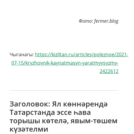
Фото: fermer.blog
Чыганагы:
https://kiziltan.ru/articles/poleznoe/2021-
07-15/kryzhovnik-kaynatmasyn-yaratmyysyzmy-
2422612
Заголовок: Ял көннәрендә
Татарстанда эссе һава
торышы көтелә, явым-төшем
күзәтелми