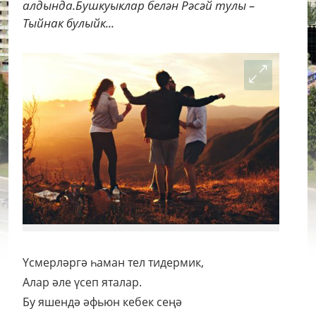
алдында.Бушкуыклар белән Рәсәй тулы –
Тыйнак булыйк...
Үсмерләргә һаман тел тидермик,
Алар әле үсеп яталар.
Бу яшендә әфьюн кебек сеңә