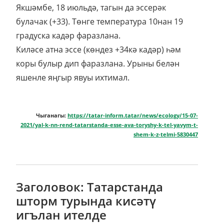
Якшәмбе, 18 июльдә, тагын да эссерәк
булачак (+33). Төнге температура 10нан 19
градуска кадәр фаразлана.
Киләсе атна эссе (көндез +34кә кадәр) һәм
коры булыр дип фаразлана. Урыны белән
яшенле яңгыр явуы ихтимал.
Чыганагы:
https://tatar-inform.tatar/news/ecology/15-07-
2021/yal-k-nn-rend-tatarstanda-esse-ava-toryshy-k-tel-yavym-t-
shem-k-z-telmi-5830447
Заголовок: Татарстанда
шторм турында кисәтү
игълан ителде