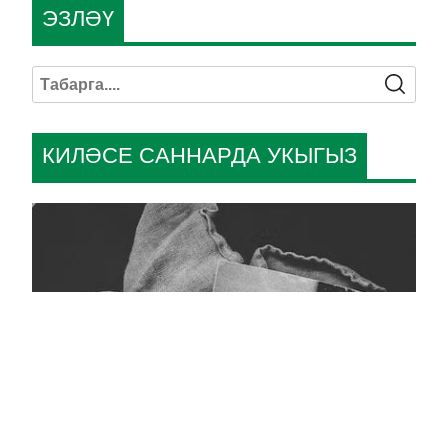
ЭЗЛӘҮ
КИЛӘСЕ САННАРДА УКЫГЫЗ