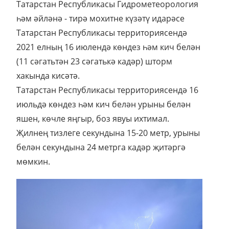
Татарстан Республикасы Гидрометеорология
һәм әйләнә - тирә мохитне күзәтү идарәсе
Татарстан Республикасы территориясендә
2021 елның 16 июлендә көндез һәм кич белән
(11 сәгатьтән 23 сәгатькә кадәр) шторм
хакында кисәтә.
Татарстан Республикасы территориясендә 16
июльдә көндез һәм кич белән урыны белән
яшен, көчле яңгыр, боз явуы ихтимал.
Җилнең тизлеге секундына 15-20 метр, урыны
белән секундына 24 метрга кадәр җитәргә
мөмкин.