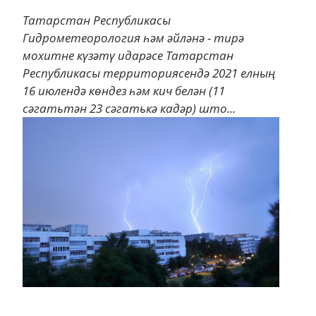
Татарстан Республикасы
Гидрометеорология һәм әйләнә - тирә
мохитне күзәтү идарәсе Татарстан
Республикасы территориясендә 2021 елның
16 июлендә көндез һәм кич белән (11
сәгатьтән 23 сәгатькә кадәр) што...