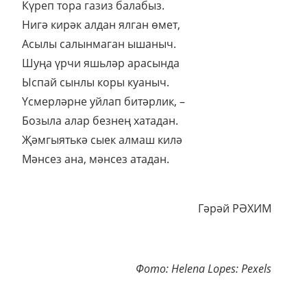
Күреп тора газиз балабыз.
Нигә кирәк алдан ялган өмет,
Асылы салынмаган ышаныч.
Шуңа үрчи яшьләр арасында
Ыспай сынлы коры куаныч.
Үсмерләрне уйлап битәрлик, –
Бозыла алар безнең хатадан.
Җәмгыятькә сыек алмаш килә
Мәнсез ана, мәнсез атадан.
Гәрәй РӘХИМ
Фото: Helena Lopes: Pexels