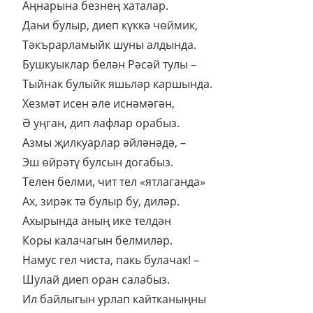
Аңнарына безнең хаталар.
Даһи булыр, диеп күккә чөймик,
Тәкърарламыйк шуны алдында.
Бушкуыклар белән Рәсәй тулы –
Тыйнак булыйк яшьләр каршында.
Хезмәт исен әле иснәмәгән,
Ә уңган, дип лафлар орабыз.
Азмы җилкуарлар әйләнәдә, –
Эш өйрәтү булсын догабыз.
Телен белми, чит тел «ятлаганда»
Ах, зирәк тә булыр бу, диләр.
Ахырында аның ике телдән
Коры калачагын белмиләр.
Намус гел чиста, пакь булачак! –
Шулай диеп оран салабыз.
Ил байлыгын урлап кайтканыңны