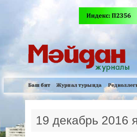
Баш бит
Журнал турында
Редколлег
19 декабрь 2016