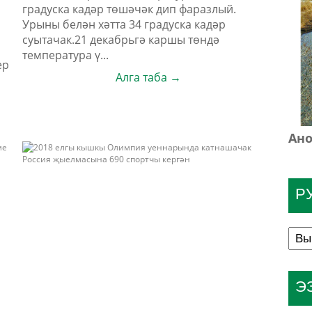
градуска кадәр төшәчәк дип фаразлый.
Урыны белән хәтта 34 градуска кадәр
суытачак.21 декабрьгә каршы төндә
температура ү...
ер
Алга таба →
Ано
Р
Э