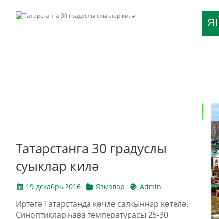
Я
Татарстанга 30 градуслы
суыклар килә
19 декабрь 2016
Язмалар
Admin
Иртәгә Татарстанда көчле салкыннар көтелә.
Синоптиклар һава температурасы 25-30