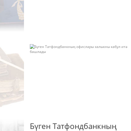
Бүген Татфондбанкның