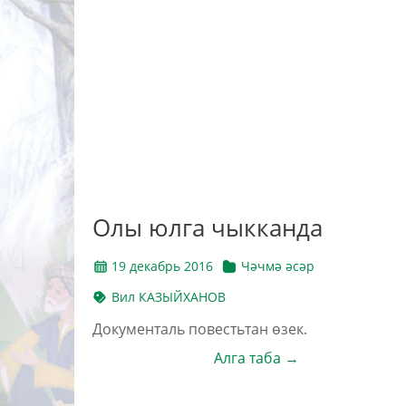
Олы юлга чыкканда
19 декабрь 2016
Чәчмә әсәр
Вил КАЗЫЙХАНОВ
Документаль повестьтан өзек.
Алга таба →