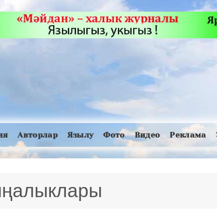
ия
Авторлар
Язылу
Фото
Видео
Реклама
 яңалыклары