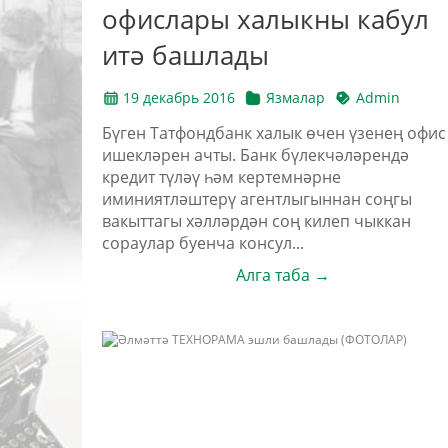
офислары халыкны кабул
итә башлады
19 декабрь 2016
Язмалар
Admin
Бүген Татфондбанк халык өчен үзенең офис
ишекләрен ачты. Банк бүлекчәләрендә
кредит түләү һәм кертемнәрне
иминиятләштерү агентлыгыннан соңгы
вакыттагы хәлләрдән соң килеп чыккан
сораулар буенча консул...
Алга таба →