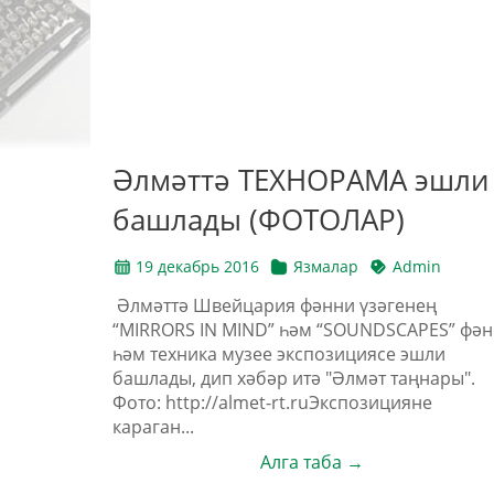
Әлмәттә ТЕХНОРАМА эшли
башлады (ФОТОЛАР)
19 декабрь 2016
Язмалар
Admin
Әлмәттә Швейцария фәнни үзәгенең
“MIRRORS IN MIND” һәм “SOUNDSCAPES” фән
һәм техника музее экспозициясе эшли
башлады, дип хәбәр итә "Әлмәт таңнары".
Фото: http://almet-rt.ruЭкспозицияне
караган...
Алга таба →