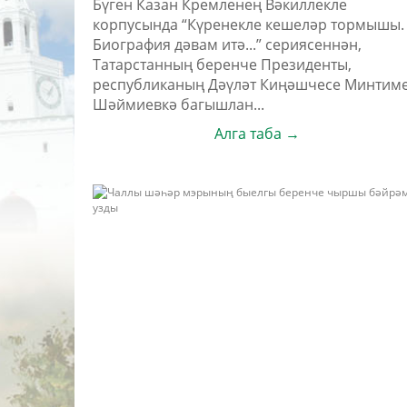
Бүген Казан Кремленең Вәкиллекле
корпусында “Күренекле кешеләр тормышы.
Биография дәвам итә...” сериясеннән,
Татарстанның беренче Президенты,
республиканың Дәүләт Киңәшчесе Минтим
Шәймиевкә багышлан...
Алга таба →