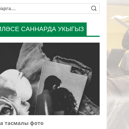
ИЛӘСЕ САННАРДА УКЫГЫЗ
а тасмалы фото