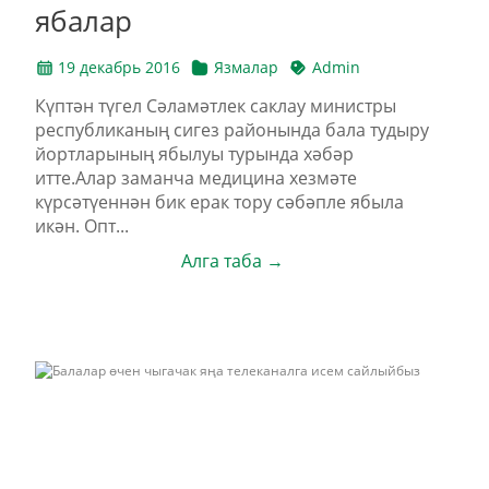
ябалар
19 декабрь 2016
Язмалар
Admin
Күптән түгел Сәламәтлек саклау министры
республиканың сигез районында бала тудыру
йортларының ябылуы турында хәбәр
итте.Алар заманча медицина хезмәте
күрсәтүеннән бик ерак тору сәбәпле ябыла
икән. Опт...
Алга таба →