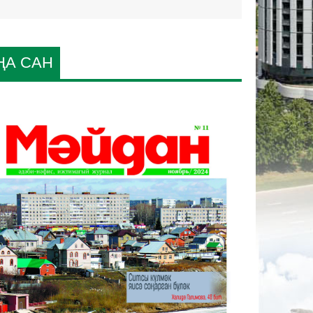
ҢА САН