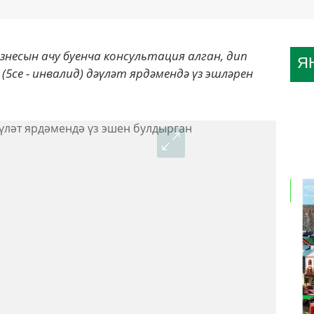
изнесын ачу буенча консультация алган, дип
Я
 (5се - инвалид) дәүләт ярдәмендә үз эшләрен