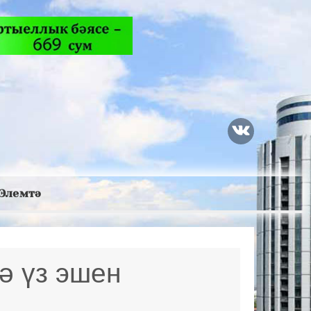
Элемтә
ә үз эшен