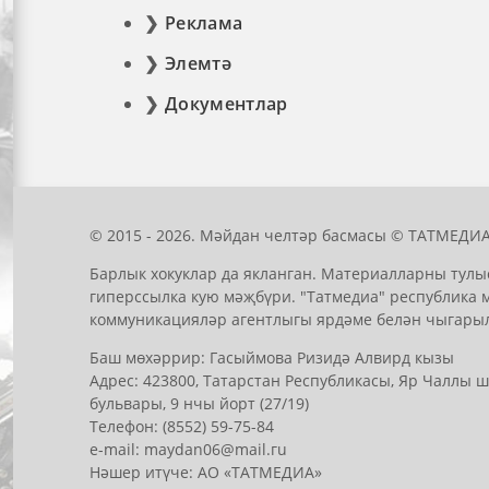
Реклама
Элемтә
Документлар
© 2015 - 2026. Мәйдан челтәр басмасы © ТАТМЕДИА
Барлык хокуклар да якланган. Материалларны тулы
гиперссылка кую мәҗбүри. "Татмедиа" республика 
коммуникацияләр агентлыгы ярдәме белән чыгары
Баш мөхәррир: Гасыймова Ризидә Алвирд кызы
Адрес: 423800, Татарстан Республикасы, Яр Чаллы
бульвары, 9 нчы йорт (27/19)
Телефон: (8552) 59-75-84
е-mail: mауdаn06@mail.гu
Нәшер итүче: АО «ТАТМЕДИА»