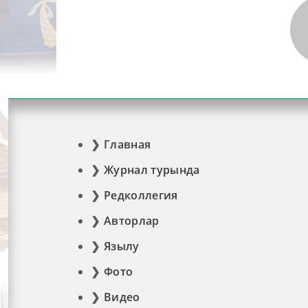
Главная
Журнал турында
Редколлегия
Авторлар
Язылу
Фото
Видео