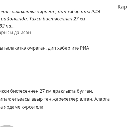
Кар
еты һәлакәткә очраган, дип хәбәр итә РИА
районында, Тикси бистәсеннән 27 км
 па...
ы һәлакәткә очраган, дип хәбәр итә РИА
кси бистәсеннән 27 км ераклыкта булган.
ипаж әгъзасы авыр тән җәрәхәтләр алган. Аларга
 ярдәме күрсәтелә.