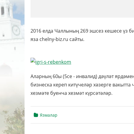
2016 елда Чаллының 269 эшсез кешесе үз б
яза chelny-biz.ru сайты.
Аларның 60ы (5се - инвалид) дәүләт ярдәм
бизнеска кереп китүчеләр хәзерге вакытта 
хезмәте буенча хезмәт күрсәтәләр.
Язмалар