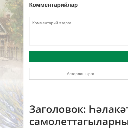
Комментарийлар
Авторлашырга
Заголовок: Һәлакә
самолеттагыларны