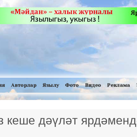
ия
Авторлар
Язылу
Фото
Видео
Реклама
з кеше дәүләт ярдәменд