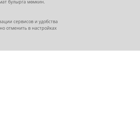
мат булырга мөмкин.
ации сервисов и удобства
но отменить в настройках