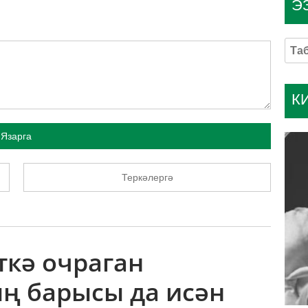
Э
К
Язарга
Теркәлергә
ткә очраган
ң барысы да исән