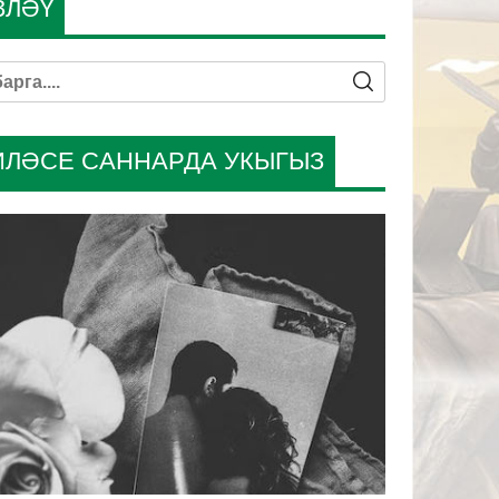
ЗЛӘҮ
ИЛӘСЕ САННАРДА УКЫГЫЗ