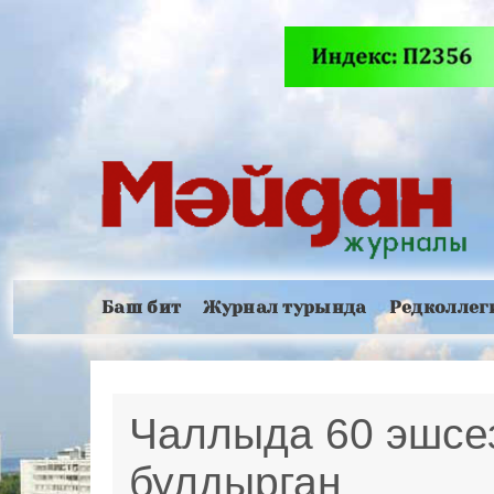
Баш бит
Журнал турында
Редколлег
Чаллыда 60 эшсе
булдырган