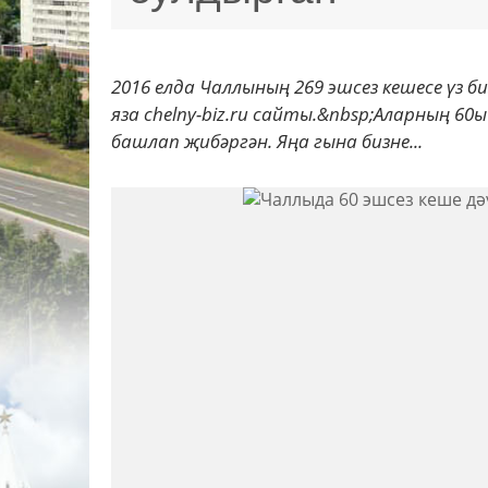
2016 елда Чаллының 269 эшсез кешесе үз б
яза chelny-biz.ru сайты.&nbsp;Аларның 60ы
башлап җибәргән. Яңа гына бизне...