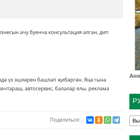
изнесын ачу буенча консультация алган, дип
Ано
ендә үз эшләрен башлап җибәргән. Яңа гына
чәчтараш, автосервис, балалар ялы. реклама
Р
Поделиться: