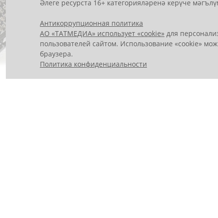
Әлеге ресурста 16+ категорияләренә керүче мәгълү
Антикоррупционная политика
АО «ТАТМЕДИА» использует «cookie»
для персонализ
пользователей сайтом. Использование «cookie» мож
браузера.
Политика конфиденциальности