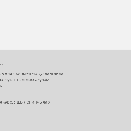
..
сынча яки өлешчә кулланганда
матбугат һәм массакүләм
ла.
 шәһәре, Яшь Ленинчылар