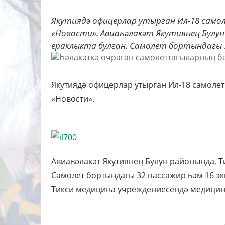
Якутиядә офицерлар утырган Ил-18 самол
«Новости». Авиаһәлакәт Якутиянең Булун 
ераклыкта булган. Самолет бортындагы 32
Якутиядә офицерлар утырган Ил-18 самолет
«Новости».
Авиаһәлакәт Якутиянең Булун районында, Ти
Самолет бортындагы 32 пассажир һәм 16 эк
Тикси медицина учреждениесендә медицина