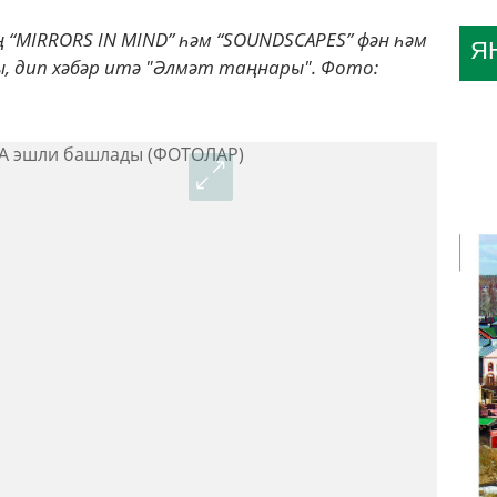
 “MIRRORS IN MIND” һәм “SOUNDSCAPES” фән һәм
Я
ы, дип хәбәр итә "Әлмәт таңнары". Фото: