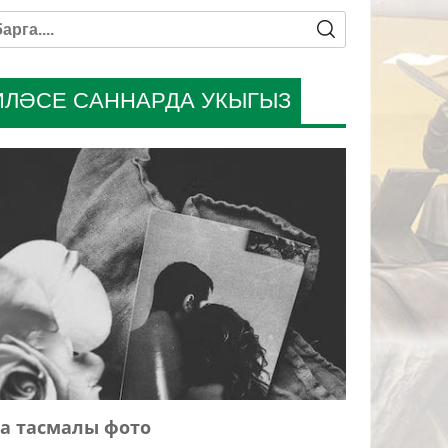
ИЛӘСЕ САННАРДА УКЫГЫЗ
а тасмалы фото