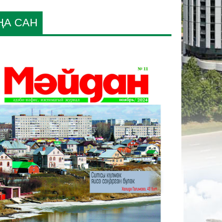
ҢА САН