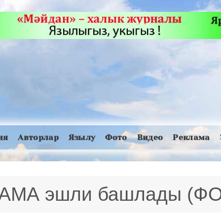
ия
Авторлар
Язылу
Фото
Видео
Реклама
АМА эшли башлады (Ф