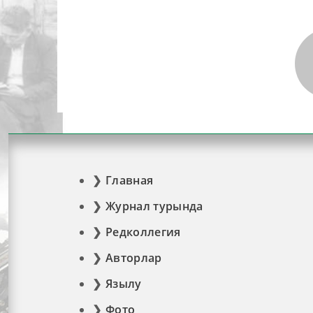
Главная
Журнал турында
Редколлегия
Авторлар
Язылу
Фото