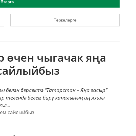
Язарга
Теркәлергә
р өчен чыгачак яңа
 сайлыйбыз
 белән берлектә “Татарстан – Яңа гасыр”
р телендә белем бирү каналының иң яхшы
л...