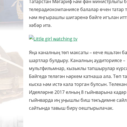
Татарстан Мәгариф һәм фән министрлыгы бе
телерадиокомпаниясе балалар өчен татар 
һәм яңгырашлы шигаренә бәйге игълан итте
хәбәр итә.
Яңа каналның төп максаты – кече яшьтән б
шартлар булдыру. Каналның аудиториясе – 
мультфильмнар, кызыклы тапшырулар күрсә
Бәйгедә теләгән һәркем катнаша ала. Төп т
кыска һәм истә кала торган булсын. Телека
Идеяләрне 2017 елның 8 гыйнварына кадә
гыйнварда иң уңышлы биш тәкъдимне сайлап
сайтында тавыш бирү оештырылачак.