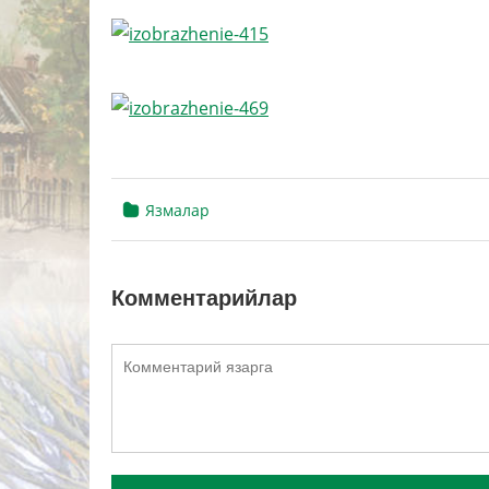
Язмалар
Комментарийлар