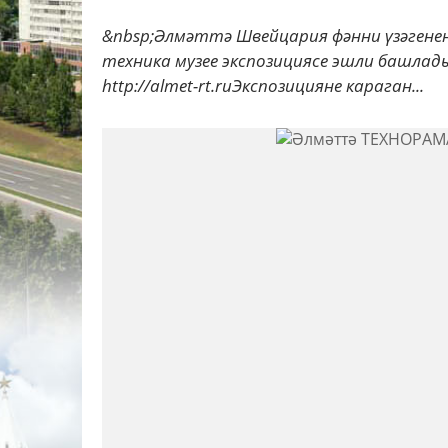
&nbsp;Әлмәттә Швейцария фәнни үзәгенең
техника музее экспозициясе эшли башлад
http://almet-rt.ruЭкспозицияне караган...