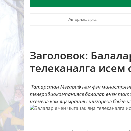
Авторлашырга
Заголовок: Балала
телеканалга исем
Татарстан Мәгариф һәм фән министрлыгы
телерадиокомпаниясе балалар өчен тата
исеменә һәм яңгырашлы шигаренә бәйге игъ