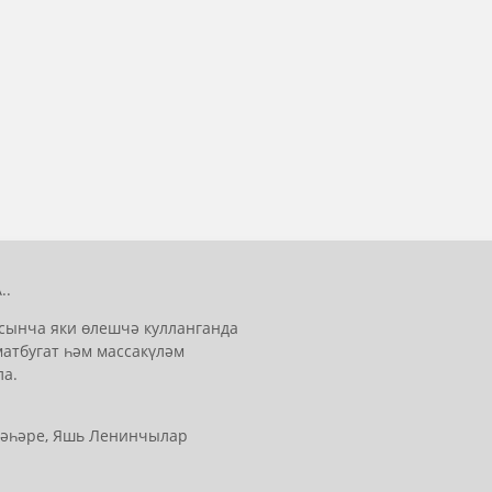
..
сынча яки өлешчә кулланганда
матбугат һәм массакүләм
ла.
 шәһәре, Яшь Ленинчылар