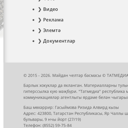
Видео
Реклама
Элемтә
Документлар
© 2015 - 2026. Мәйдан челтәр басмасы © ТАТМЕДИА
Барлык хокуклар да якланган. Материалларны тулы
гиперссылка кую мәҗбүри. "Татмедиа" республика 
коммуникацияләр агентлыгы ярдәме белән чыгары
Баш мөхәррир: Гасыймова Ризидә Алвирд кызы
Адрес: 423800, Татарстан Республикасы, Яр Чаллы
бульвары, 9 нчы йорт (27/19)
Телефон: (8552) 59-75-84