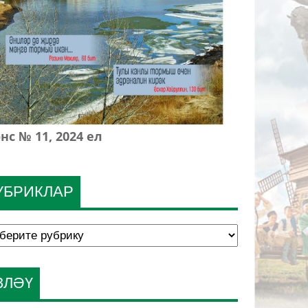
нс № 11, 2024 ел
УБРИКЛАР
ЗЛӘҮ