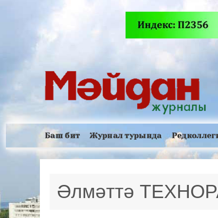
Баш бит
Журнал турында
Редколлег
Әлмәттә ТЕХНОР