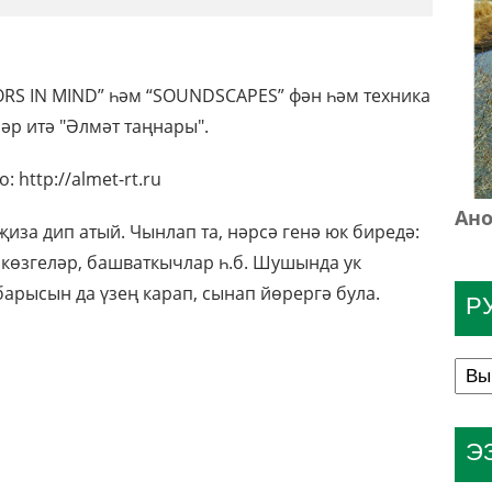
RS IN MIND” һәм “SOUNDSCAPES” фән һәм техника
әр итә "Әлмәт таңнары".
: http://almet-rt.ru
Ано
иза дип атый. Чынлап та, нәрсә генә юк биредә:
көзгеләр, башваткычлар һ.б. Шушында ук
арысын да үзең карап, сынап йөрергә була.
Р
Э