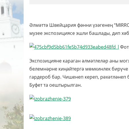
Әлмәттә Швейцария фәнни үзәгенең “MIRRO
музее экспозициясе эшли башлады, дип хәб
Фото
Экспозицияне караган әлмәтлеләр аны могҗ
белемнәрне киңәйтергә мөмкинлек бирүче 
гардероб бар. Чишенеп кереп, рәхәтләнеп б
Буфет та оештырылган.