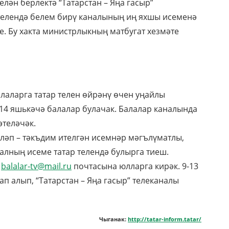
лән берлектә “Татарстан – Яңа гасыр”
телендә белем бирү каналының иң яхшы исеменә
. Бу хакта министрлыкның матбугат хезмәте
алаларга татар телен өйрәнү өчен уңайлы
14 яшькәчә балалар булачак. Балалар каналында
теләчәк.
аләп – тәкъдим ителгән исемнәр мәгълүматлы,
налның исеме татар телендә булырга тиеш.
р
balalar-tv@mail.ru
почтасына юлларга кирәк. 9-13
 алып, “Татарстан – Яңа гасыр” телеканалы
Чыганак:
http://tatar-inform.tatar/