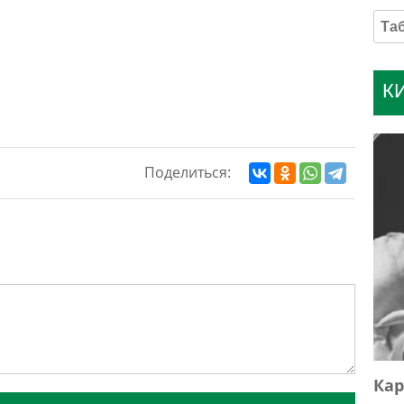
К
Поделиться:
Кар