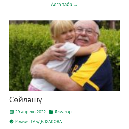
Алга таба →
Сөйләшү
29 апрель 2022
Язмалар
Рәмзия ГАБДЕЛХАКОВА