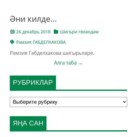
Әни килде...
26 декабрь 2018
Шигъри гөләндәм
Рәмзия ГАБДЕЛХАКОВА
Рәмзия Габделхакова шигырьләре.
Алга таба →
РУБРИКЛАР
ЯҢА САН