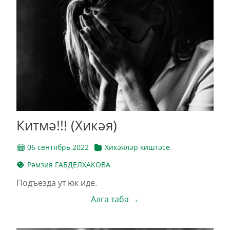
Китмә!!! (Хикәя)
06 сентябрь 2022
Хикәяләр киштәсе
Рәмзия ГАБДЕЛХАКОВА
Подъезда ут юк иде.
Алга таба →