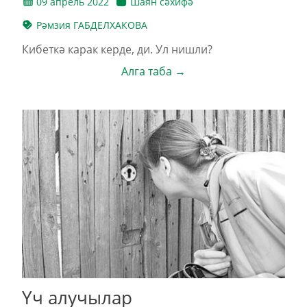
09 апрель 2022
Шаян сәхифә
Рәмзия ГАБДЕЛХАКОВА
Кибеткә карак керде, ди. Ул нишли?
Алга таба →
Үч алучылар