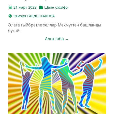
21 март 2022
Шаян сәхифә
Рәмзия ГАБДЕЛХАКОВА
Әлеге гыйбрәтле хәлләр Мәхмүттән башланды
бугай...
Алга таба →