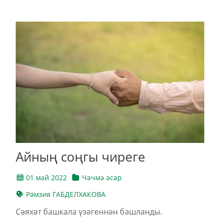
Айның соңгы чиреге
01 май 2022
Чәчмә әсәр
Рәмзия ГАБДЕЛХАКОВА
Сәяхәт башкала үзәгеннән башланды.