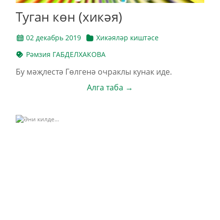
Туган көн (хикәя)
02 декабрь 2019
Хикәяләр киштәсе
Рәмзия ГАБДЕЛХАКОВА
Бу мәҗлестә Гөлгенә очраклы кунак иде.
Алга таба →