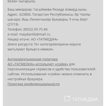
белән чыгарыла.
Баш мөхәррир: Гасыймова Ризидә Алвирд кызы
Адрес: 423800, Татарстан Республикасы, Яр Чаллы
шәһәре, Яшь Ленинчылар бульвары, 9 нчы йорт
(27/19)
Телефон: (8552) 59-75-84
е-mail: mауdаn06@mail.гu
Нәшер итүче: АО «ТАТМЕДИА»
Әлеге ресурста 16+ категорияләренә керүче
мәгълүмат булырга мөмкин.
Антикоррупционная политика
АО «ТАТМЕДИА» использует «cookie»
для
персонализации сервисов и удобства пользователей
сайтом. Использование «cookie» можно отменить в
настройках браузера.
Политика конфиденциальности