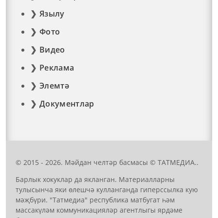
Язылу
Фото
Видео
Реклама
Элемтә
Документлар
© 2015 - 2026. Мәйдан челтәр басмасы © ТАТМЕДИА..
Барлык хокуклар да якланган. Материалларны
тулысынча яки өлешчә кулланганда гиперссылка кую
мәҗбүри. "Татмедиа" республика матбугат һәм
массакүләм коммуникацияләр агентлыгы ярдәме