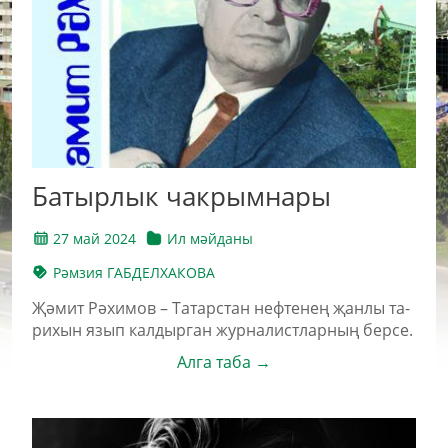
Ба­тыр­лык чак­рым­на­ры
27 май 2024
Ил мәйданы
Рәмзия ГАБДЕЛХАКОВА
Җә­мит Рә­хи­мов – Та­тарс­тан неф­те­нең җан­лы та­
ри­хын язып кал­дыр­ган жур­на­лист­лар­ның бер­се.
Алга таба →