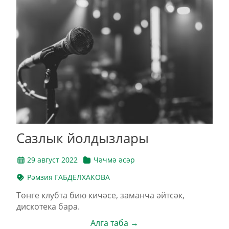
Сазлык йолдызлары
29 август 2022
Чәчмә әсәр
Рәмзия ГАБДЕЛХАКОВА
Төнге клубта бию кичәсе, заманча әйтсәк,
дискотека бара.
Алга таба →