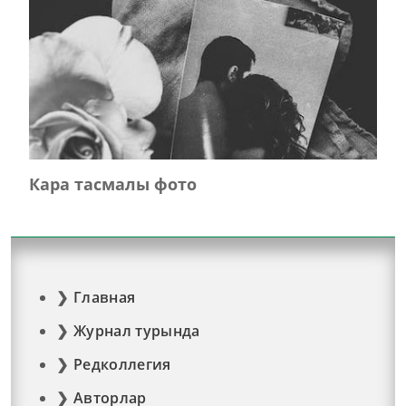
Кара тасмалы фото
Главная
Журнал турында
Редколлегия
Авторлар