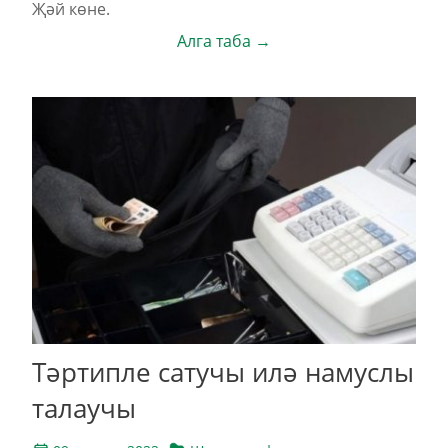
Җәй көне.
Алга таба →
Тәртипле сатучы илә намуслы
талаучы