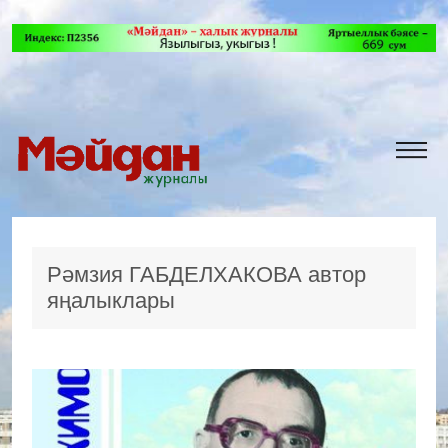
Рәмзия ГАБДЕЛХАКОВА автор
яңалыклары