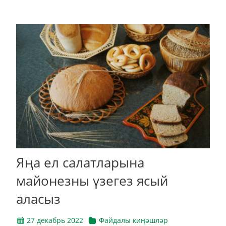
Яңа ел салатларына
майонезны үзегез ясый
аласыз
27 декабрь 2022
Файдалы киңәшләр