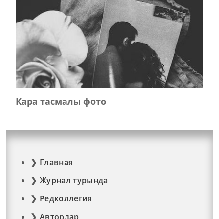
Кара тасмалы фото
Главная
Журнал турында
Редколлегия
Авторлар