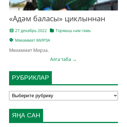
«Адәм баласы» циклыннан
27 декабрь 2022
Тормыш һәм гамь
Мөхәммәт МИРЗА
Мөхәммәт Мирза.
Алга таба →
РУБРИКЛАР
ЯҢА САН