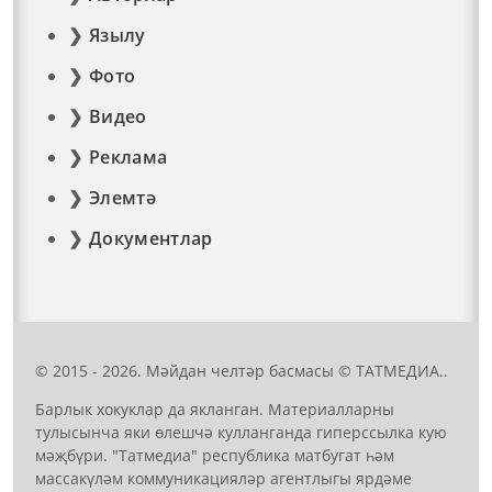
Язылу
Фото
Видео
Реклама
Элемтә
Документлар
© 2015 - 2026. Мәйдан челтәр басмасы © ТАТМЕДИА..
Барлык хокуклар да якланган. Материалларны
тулысынча яки өлешчә кулланганда гиперссылка кую
мәҗбүри. "Татмедиа" республика матбугат һәм
массакүләм коммуникацияләр агентлыгы ярдәме