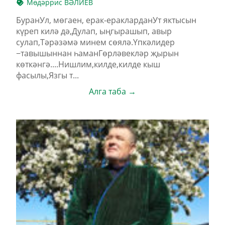
Мөдәррис ВӘЛИЕВ
БуранУл, мөгаен, ерак-еракларданУт яктысын
күреп килә дә,Дулап, ыңгырашып, авыр
сулап,Тәрәзәмә минем сөялә.Үпкәлидер
−тавышыннан һаманГөрләвекләр җырын
көткәнгә....Нишлим,килде,килде кыш
фасылы,Язгы т...
Алга таба →