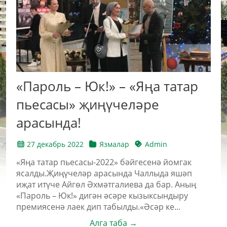
«Пароль – Юк!» – «Яңа татар
пьесасы» җиңүчеләре
арасында!
27 декабрь 2022
Язмалар
Admin
«Яңа татар пьесасы-2022» бәйгесенә йомгак
ясалды.Җиңүчеләр арасында Чаллыда яшәп
иҗат итүче Айгөл Әхмәтгалиева да бар. Аның
«Пароль – Юк!» дигән әсәре кызыксындыру
премиясенә лаек дип табылды.«Әсәр ке...
Алга таба →