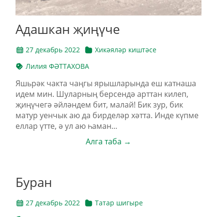
Адашкан җиңүче
27 декабрь 2022
Хикәяләр киштәсе
Лилия ФӘТТАХОВА
Яшьрәк чакта чаңгы ярышларында еш катнаша
идем мин. Шуларның берсендә арттан килеп,
җиңүчегә әйләндем бит, малай! Бик зур, бик
матур уенчык аю да бирделәр хәтта. Инде күпме
еллар үтте, ә ул аю һаман...
Алга таба →
Буран
27 декабрь 2022
Татар шигыре