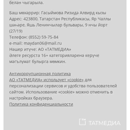
белән чыгарыла.
Баш мөхәррир: Гасыймова Ризидә Алвирд кызы
Адрес: 423800, Татарстан Республикасы, Яр Чаллы
шәһәре, Яшь Ленинчылар бульвары, 9 нчы йорт
(27/19)
Телефон: (8552) 59-75-84
е-mail: mауdаn06@mail.гu
Нәшер итүче: АО «ТАТМЕДИА»
Әлеге ресурста 16+ категорияләренә керүче
мәгълүмат булырга мөмкин.
Антикоррупционная политика
АО «ТАТМЕДИА» использует «cookie»
для
персонализации сервисов и удобства пользователей
сайтом. Использование «cookie» можно отменить в
настройках браузера.
Политика конфиденциальности