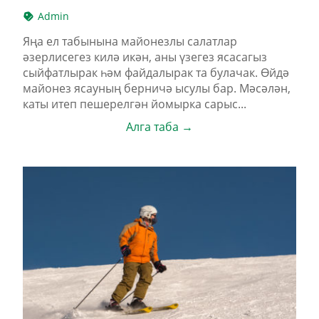
Admin
Яңа ел табынына майонезлы салатлар
әзерлисегез килә икән, аны үзегез ясасагыз
сыйфатлырак һәм файдалырак та булачак. Өйдә
майонез ясауның берничә ысулы бар. Мәсәлән,
каты итеп пешерелгән йомырка сарыс...
Алга таба →