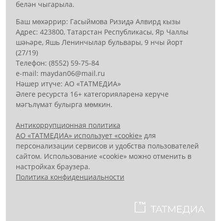
белән чыгарыла.
Баш мөхәррир: Гасыймова Ризидә Алвирд кызы
Адрес: 423800, Татарстан Республикасы, Яр Чаллы
шәһәре, Яшь Ленинчылар бульвары, 9 нчы йорт
(27/19)
Телефон: (8552) 59-75-84
е-mail: mауdаn06@mail.гu
Нәшер итүче: АО «ТАТМЕДИА»
Әлеге ресурста 16+ категорияләренә керүче
мәгълүмат булырга мөмкин.
Антикоррупционная политика
АО «ТАТМЕДИА» использует «cookie»
для
персонализации сервисов и удобства пользователей
сайтом. Использование «cookie» можно отменить в
настройках браузера.
Политика конфиденциальности