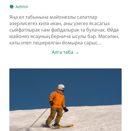
Admin
Яңа ел табынына майонезлы салатлар
әзерлисегез килә икән, аны үзегез ясасагыз
сыйфатлырак һәм файдалырак та булачак. Өйдә
майонез ясауның берничә ысулы бар. Мәсәлән,
каты итеп пешерелгән йомырка сарыс...
Алга таба →