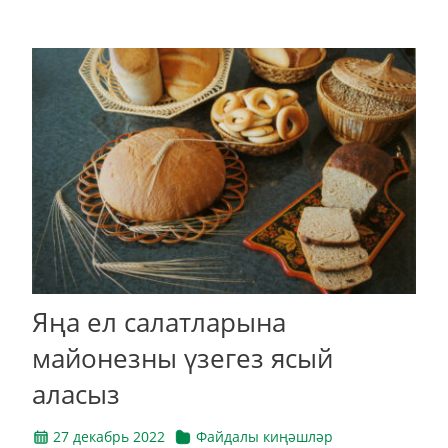
Яңа ел салатларына
майонезны үзегез ясый
аласыз
27 декабрь 2022
Файдалы киңәшләр