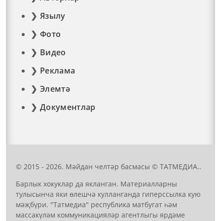
Язылу
Фото
Видео
Реклама
Элемтә
Документлар
© 2015 - 2026. Мәйдан челтәр басмасы © ТАТМЕДИА..
Барлык хокуклар да якланган. Материалларны
тулысынча яки өлешчә кулланганда гиперссылка кую
мәҗбүри. "Татмедиа" республика матбугат һәм
массакүләм коммуникацияләр агентлыгы ярдәме