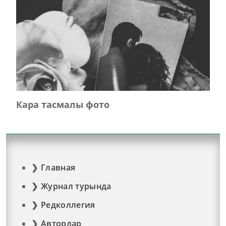
Кара тасмалы фото
Главная
Журнал турында
Редколлегия
Авторлар