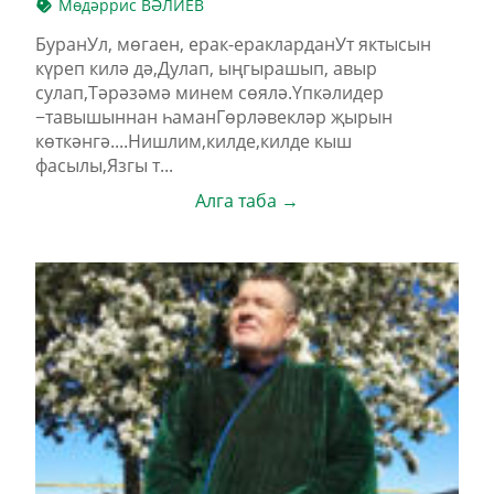
Мөдәррис ВӘЛИЕВ
БуранУл, мөгаен, ерак-еракларданУт яктысын
күреп килә дә,Дулап, ыңгырашып, авыр
сулап,Тәрәзәмә минем сөялә.Үпкәлидер
−тавышыннан һаманГөрләвекләр җырын
көткәнгә....Нишлим,килде,килде кыш
фасылы,Язгы т...
Алга таба →