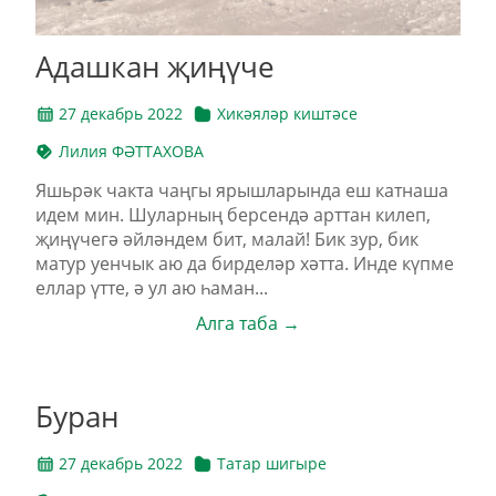
Адашкан җиңүче
27 декабрь 2022
Хикәяләр киштәсе
Лилия ФӘТТАХОВА
Яшьрәк чакта чаңгы ярышларында еш катнаша
идем мин. Шуларның берсендә арттан килеп,
җиңүчегә әйләндем бит, малай! Бик зур, бик
матур уенчык аю да бирделәр хәтта. Инде күпме
еллар үтте, ә ул аю һаман...
Алга таба →
Буран
27 декабрь 2022
Татар шигыре