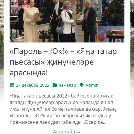
«Пароль – Юк!» – «Яңа татар
пьесасы» җиңүчеләре
арасында!
27 декабрь 2022
Язмалар
Admin
«Яңа татар пьесасы-2022» бәйгесенә йомгак
ясалды.Җиңүчеләр арасында Чаллыда яшәп
иҗат итүче Айгөл Әхмәтгалиева да бар. Аның
«Пароль – Юк!» дигән әсәре кызыксындыру
премиясенә лаек дип табылды.«Әсәр ке...
Алга таба →