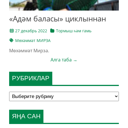
«Адәм баласы» циклыннан
27 декабрь 2022
Тормыш һәм гамь
Мөхәммәт МИРЗА
Мөхәммәт Мирза.
Алга таба →
РУБРИКЛАР
ЯҢА САН