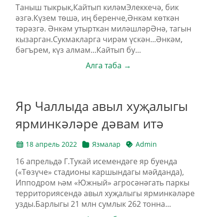
Таныш тыкрык,Кайтып киләмЭлеккечә, бик
әзгә.Күзем төшә, иң беренче,Әнкәм көткән
тәрәзгә. Әнкәм утырткан миләшләрӘнә, тагын
кызарган.Сукмакларга чирәм үскән...Әнкәм,
бәгърем, күз алмам...Кайтып бу...
Алга таба →
Яр Чаллыда авыл хуҗалыгы
ярминкәләре дәвам итә
18 апрель 2022
Язмалар
Admin
16 апрельдә Г.Тукай исемендәге яр буенда
(«Төзүче» стадионы каршындагы мәйданда),
Ипподром һәм «Южный» агросәнәгать паркы
территориясендә авыл хуҗалыгы ярминкәләре
узды.Барлыгы 21 млн сумлык 262 тонна...