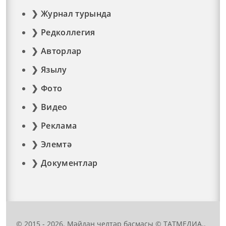
Журнал турында
Редколлегия
Авторлар
Язылу
Фото
Видео
Реклама
Элемтә
Документлар
© 2015 - 2026. Мәйдан челтәр басмасы © ТАТМЕДИА..