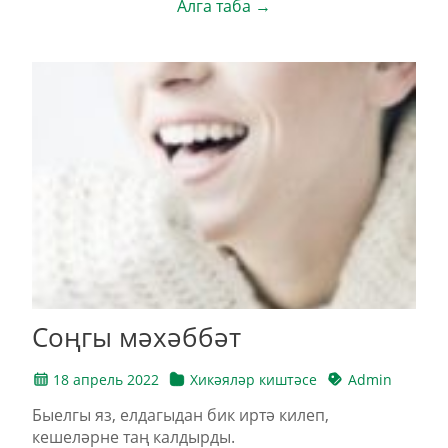
Алга таба →
Соңгы мәхәббәт
18 апрель 2022
Хикәяләр киштәсе
Admin
Быелгы яз, елдагыдан бик иртә килеп,
кешеләрне таң калдырды.