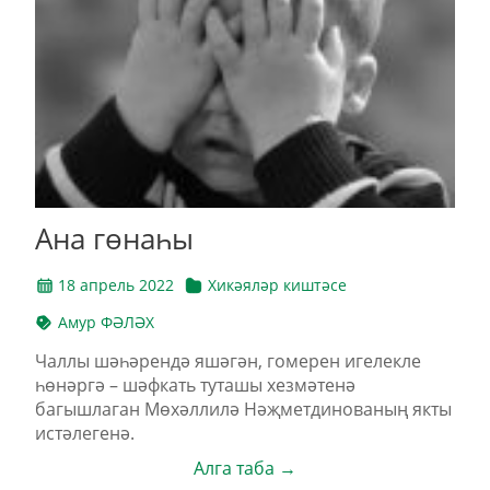
Ана гөнаһы
18 апрель 2022
Хикәяләр киштәсе
Амур ФӘЛӘХ
Чаллы шәһәрендә яшәгән, гомерен игелекле
һөнәргә – шәфкать туташы хезмәтенә
багышлаган Мөхәллилә Нәҗметдинованың якты
истәлегенә.
Алга таба →