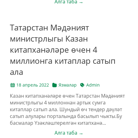
Алга таба →
Татарстан Мәдәният
министрлыгы Казан
китапханәләре өчен 4
миллионга китаплар сатып
ала
18 апрель 2022
Язмалар
Admin
Казан китапханәләре өчен Татарстан Мәдәният
министрлыгы 4 миллоннан артык сумга
китаплар сатып ала. Шундый өч тендер дәүләт
сатып алулары порталында басылып чыкты.Бу
басмалар Үзәкләштерелгән китапханә...
Алга таба →