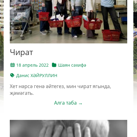
Чират
18 апрель 2022
Шаян сәхифә
Данис ХӘЙРУЛЛИН
Хет нәрсә генә әйтегез, мин чират ягында,
җәмәгать.
Алга таба →