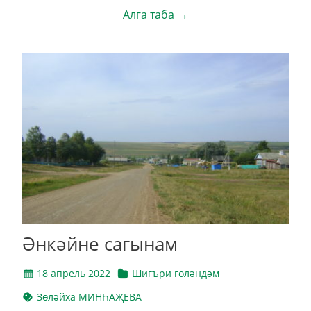
Алга таба →
Әнкәйне сагынам
18 апрель 2022
Шигъри гөләндәм
Зөләйха МИНҺАҖЕВА