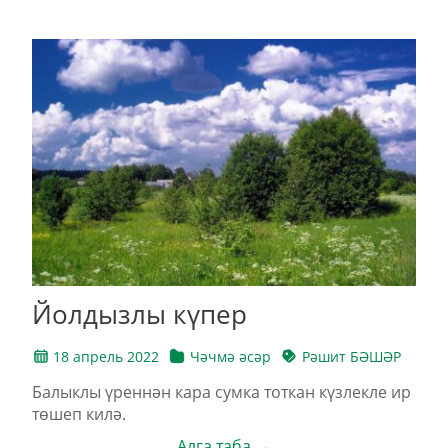
Йолдызлы күпер
18 апрель 2022
Чәчмә әсәр
Рәшит БӘШӘР
Балыклы үреннән кара сумка тоткан күзлекле ир
төшеп килә.
Алга таба →