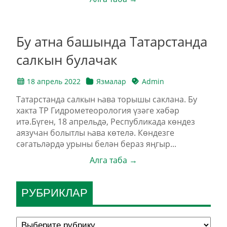
Бу атна башында Татарстанда
салкын булачак
18 апрель 2022
Язмалар
Admin
Татарстанда салкын һава торышы саклана. Бу
хакта ТР Гидрометеорология үзәге хәбәр
итә.Бүген, 18 апрельдә, Республикада көндез
аязучан болытлы һава көтелә. Көндезге
сәгатьләрдә урыны белән бераз яңгыр...
Алга таба →
РУБРИКЛАР