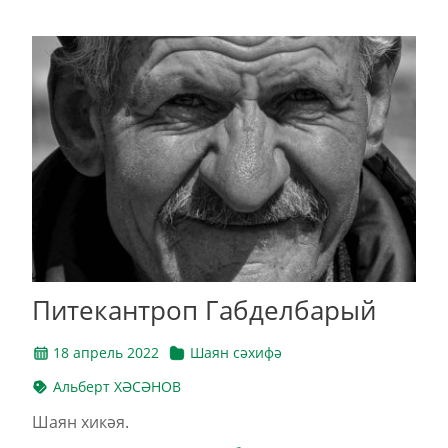
Питекантроп Габделбарый
18 апрель 2022
Шаян сәхифә
Альберт ХӘСӘНОВ
Шаян хикәя.