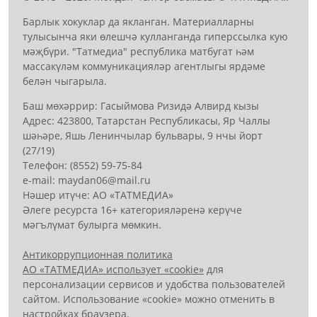
Барлык хокуклар да якланган. Материалларны
тулысынча яки өлешчә кулланганда гиперссылка кую
мәҗбүри. "Татмедиа" республика матбугат һәм
массакүләм коммуникацияләр агентлыгы ярдәме
белән чыгарыла.
Баш мөхәррир: Гасыймова Ризидә Алвирд кызы
Адрес: 423800, Татарстан Республикасы, Яр Чаллы
шәһәре, Яшь Ленинчылар бульвары, 9 нчы йорт
(27/19)
Телефон: (8552) 59-75-84
е-mail: mауdаn06@mail.гu
Нәшер итүче: АО «ТАТМЕДИА»
Әлеге ресурста 16+ категорияләренә керүче
мәгълүмат булырга мөмкин.
Антикоррупционная политика
АО «ТАТМЕДИА» использует «cookie»
для
персонализации сервисов и удобства пользователей
сайтом. Использование «cookie» можно отменить в
настройках браузера.