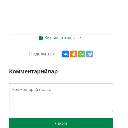
Хикәяләр киштәсе
Поделиться:
Комментарийлар
Язарга