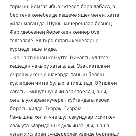
тормыш йомгагыбыз сүтелеп бара ләбаса, ә
бер генә көнебез дә кешечә яшәлмәгән, хәтта
уйланмаган да. Шушы кичерешләр безнең
Фәридәбезнең йөрәккәен көннәр буе
телгәләде. Ул тирә-яктагы кешеләрне
күрмәде, ишетмәде.
...Көн артыннан көн үтте. Ниһаять, ул теге
кешедән чакыру хаты алды. Озак көтелгән
очрашу икенче шәһәрдә, таныш-белеш
күзләрдән читтә булырга тиеш иде. Әйтелгән
сәгать – минут шундый озак тоелды, аны,
сәгать укларын күчереп куйгандагы кебек,
борасы килде. Тизрәк! Тизрәк!
Язмышны хәл итүче шул секундлар искиткеч
озак үтә. Фәридә нык дулкынланды, шаша
язган хисләрен сүндерерлек үзендә бернинди