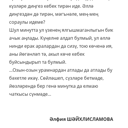
күзләре диңгез кебек тирән иде. Әллә
диңгездән дә тирән, мәгънәле, мең-мең
сораулы идеме?
Шул минутта ул үзенең ялгышмаганлыгын бик
ачык аңлады. Күңелне алдап булмый, ул әллә
нинди ерак аралардан да сизү, тою көченә ия,
аны йөгәнләп тә, акыл көче кебек
буйсындырып та булмый.
...Озын-озын урамнардан атлады да атлады бу
бәхетле икәү. Сөйләшеп, сүзләре бетмәде,
йөзләрендә бер генә минутка да елмаю
чаткысы сүнмәде...
Әлфия ШӘЙХЛИСЛАМОВА