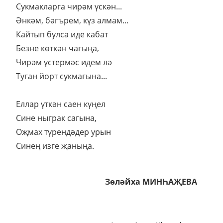
Сукмакларга чирәм үскән...
Әнкәм, бәгърем, күз алмам...
Кайтып булса иде кабат
Безне көткән чагыңа,
Чирәм үстермәс идем лә
Туган йорт сукмагына...
Еллар үткән саен күңел
Сине ныграк сагына,
Оҗмах түрендәдер урын
Синең изге җаныңа.
Зөләйха МИНҺАҖЕВА