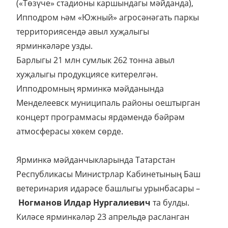
(«Төзүче» стадионы каршындагы мәйданда),
Ипподром һәм «Южный» агросәнәгать паркы
территориясендә авыл хуҗалыгы
ярминкәләре узды.
Барлыгы 21 млн сумлык 262 тонна авыл
хуҗалыгы продукциясе китерелгән.
Ипподромның ярминкә мәйданында
Менделеевск муниципаль районы оештырган
концерт программасы ярдәмендә бәйрәм
атмосферасы хөкем сөрде.
Ярминкә мәйданчыкларында Татарстан
Республикасы Министрлар Кабинетының Баш
ветеринария идарәсе башлыгы урынбасары –
Ногманов Илдар Нургалиевич
та булды.
Киләсе ярминкәләр 23 апрельдә расланган