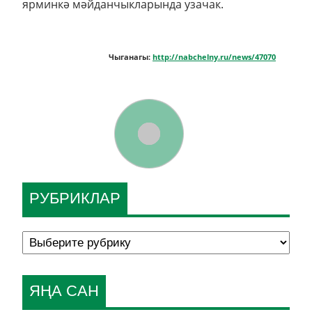
ярминкә мәйданчыкларында узачак.
Чыганагы:
http://nabchelny.ru/news/47070
РУБРИКЛАР
ЯҢА САН