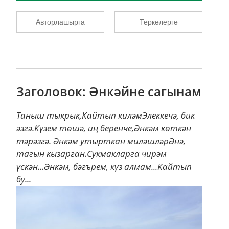
Авторлашырга
Теркәлергә
Заголовок: Әнкәйне сагынам
Таныш тыкрык,Кайтып киләмЭлеккечә, бик
әзгә.Күзем төшә, иң беренче,Әнкәм көткән
тәрәзгә. Әнкәм утырткан миләшләрӘнә,
тагын кызарган.Сукмакларга чирәм
үскән...Әнкәм, бәгърем, күз алмам...Кайтып
бу...