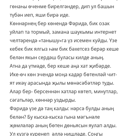
гөнаһы өченме бирелгәндер, дип ул башын
түбән иеп, яши бирә иде.
Көннәрнең бер көнендә Фәридә, бик озак
уйлап та тормый, замана шаукымы интернет
челтәрендә «танышу»га үз исемен куйды. Үзе
кебек бик ялгыз һәм бик бәхетсез берәр кеше
белән якын сердәш буласы килде аның.
Атна да үтмәде, бер кеше аңа хат җибәрде.
Ике-өч көн эчендә моңа кадәр бөтенләй чит-
ят икәү арасында җылы мөнәсәбәтләр туды.
Алар бер- берсеннән хатлар көтеп, минутлар,
сәгатьләр, көннәр уздырды.
Фәридә үзе дә таң калды: нәрсә булды аның
белән? Бу кыска-кыска гына мәгънәле
җөмләләр аның бөтен дөньясын яулап алды.
Ул күзгә күренеп әллә нишләде. Соңгы