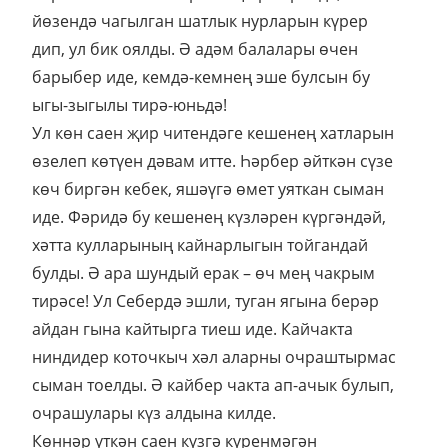
йөзендә чагылган шатлык нурларын күрер
дип, ул бик оялды. Ә адәм балалары өчен
барыбер иде, кемдә-кемнең эше булсын бу
ыгы-зыгылы тирә-юньдә!
Ул көн саен җир читендәге кешенең хатларын
өзелеп көтүен дәвам итте. Һәрбер әйткән сүзе
көч биргән кебек, яшәүгә өмет уяткан сыман
иде. Фәридә бу кешенең күзләрен күргәндәй,
хәтта кулларының кайнарлыгын тойгандай
булды. Ә ара шундый ерак – өч мең чакрым
тирәсе! Ул Себердә эшли, туган ягына берәр
айдан гына кайтырга тиеш иде. Кайчакта
ниндидер коточкыч хәл аларны очраштырмас
сыман тоелды. Ә кайбер чакта ап-ачык булып,
очрашулары күз алдына килде.
Көннәр үткән саен күзгә күренмәгән