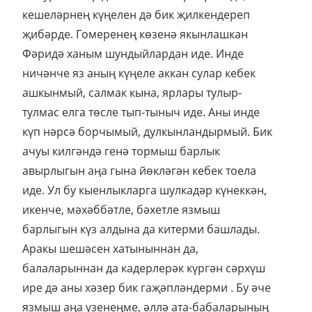
кешеләрнең күңелен дә бик җилкендереп
җибәрде. Гомеренең көзенә якынлашкан
Фәридә ханым шундыйлардан иде. Инде
ничәнче яз аның күңеле аккан сулар кебек
ашкынмый, салмак кына, ярлары тулыр-
тулмас елга төсле тып-тыныч иде. Аны инде
күп нәрсә борчымый, дулкынландырмый. Бик
ачуы килгәндә генә тормыш барлык
авырлыгын аңа гына йөкләгән кебек тоела
иде. Ул бу кыенлыкларга шулкадәр күнеккән,
икенче, мәхәббәтле, бәхетле язмыш
барлыгын күз алдына да китерми башлады.
Аракы шешәсен хатыныннан да,
балаларыннан да кадерлерәк күргән сәрхүш
ире дә аны хәзер бик гаҗәпләндерми . Бу әче
язмыш аңа үзенеңме, әллә ата-бабаларының