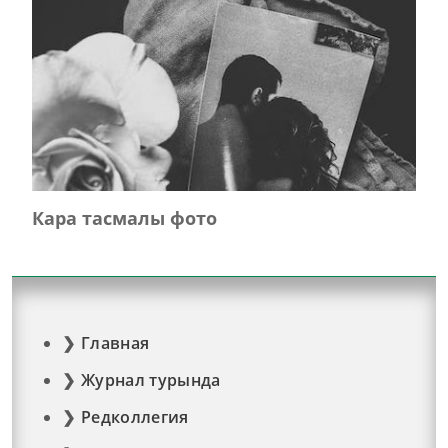
Кара тасмалы фото
Главная
Журнал турында
Редколлегия