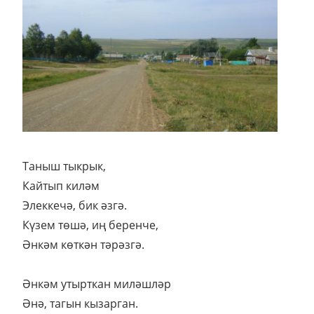
Таныш тыкрык,
Кайтып киләм
Элеккечә, бик әзгә.
Күзем төшә, иң беренче,
Әнкәм көткән тәрәзгә.
Әнкәм утырткан миләшләр
Әнә, тагын кызарган.