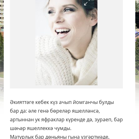
Әкияттәге кебек күз ачып йомганчы булды
бар да: әле генә бөреләр яшелләнсә,
артыннан ук яфраклар күренде дә, зураеп, бар
шәһәр яшеллеккә чумды.
Матурлык бар дөньяны гына үзгәртмәде,