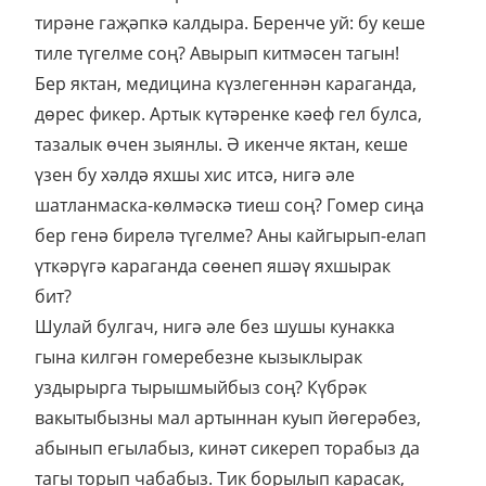
тирәне гаҗәпкә калдыра. Беренче уй: бу кеше
тиле түгелме соң? Авырып китмәсен тагын!
Бер яктан, медицина күзлегеннән караганда,
дөрес фикер. Артык күтәренке кәеф гел булса,
тазалык өчен зыянлы. Ә икенче яктан, кеше
үзен бу хәлдә яхшы хис итсә, нигә әле
шатланмаска-көлмәскә тиеш соң? Гомер сиңа
бер генә бирелә түгелме? Аны кайгырып-елап
үткәрүгә караганда сөенеп яшәү яхшырак
бит?
Шулай булгач, нигә әле без шушы кунакка
гына килгән гомеребезне кызыклырак
уздырырга тырышмыйбыз соң? Күбрәк
вакытыбызны мал артыннан куып йөгерәбез,
абынып егылабыз, кинәт сикереп торабыз да
тагы торып чабабыз. Тик борылып карасак,