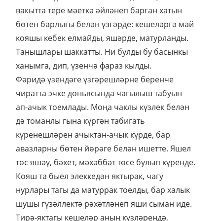
вакытта тере мәеткә әйләнеп барган хатын
бөтен барлыгы белән үзгәрде: кешеләргә май
кояшы кебек елмайды, яшәрде, матурланды.
Танышлары шаккатты. Ни булды бу басынкы
ханымга, дип, үзенчә фараз кылды.
Фәридә үзендәге үзгәрешләрне беренче
чиратта эчке дөньясында чагылыш табуын
ап-ачык тоемлады. Моңа чаклы күзлек белән
дә томанлы гына күргән табигать
күренешләрен ачыктан-ачык күрде, бар
авазларны бөтен йөрәге белән ишетте. Яшел
төс яшәү, бәхет, мәхәббәт төсе булып күренде.
Кояш та быел элеккедән яктырак, чагу
нурлары тагы да матуррак тоелды, бар халык
шушы гүзәллектә рәхәтләнеп яши сыман иде.
Тирә-яктагы кешеләр аның күзләрендә,