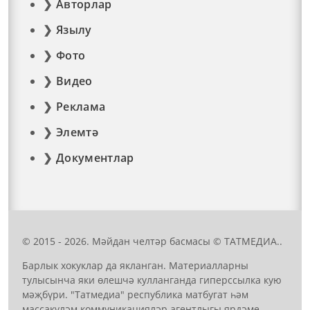
Авторлар
Язылу
Фото
Видео
Реклама
Элемтә
Документлар
© 2015 - 2026. Мәйдан челтәр басмасы © ТАТМЕДИА..
Барлык хокуклар да якланган. Материалларны
тулысынча яки өлешчә кулланганда гиперссылка кую
мәҗбүри. "Татмедиа" республика матбугат һәм
массакүләм коммуникацияләр агентлыгы ярдәме