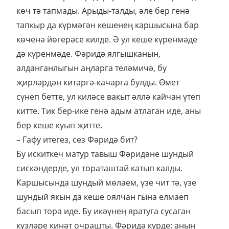
көч тә тапмады. Арыды-талды, әле бер генә
тапкыр да күрмәгән кешенең каршысына бар
көченә йөгерәсе килде. Ә ул кеше күренмәде
дә күренмәде. Фәридә ялгышканын,
алданганлыгын аңларга теләмичә, бу
җирләрдән китәргә-качарга булды. Өмет
сүнеп бетте, ул киләсе вакыт әллә кайчан үтеп
китте. Тик бер-ике генә адым атлаган иде, аны
бер кеше куып җитте.
– Гафу итегез, сез Фәридә бит?
Бу искиткеч матур тавыш Фәридәне шундый
сискәндерде, ул тораташтай катып калды.
Каршысында шундый мөлаем, үзе чит тә, үзе
шундый якын да кеше оялчан гына елмаеп
басып тора иде. Бу икәүнең яратуга сусаган
күзләре кинәт очрашты. Фәридә күрде: аның