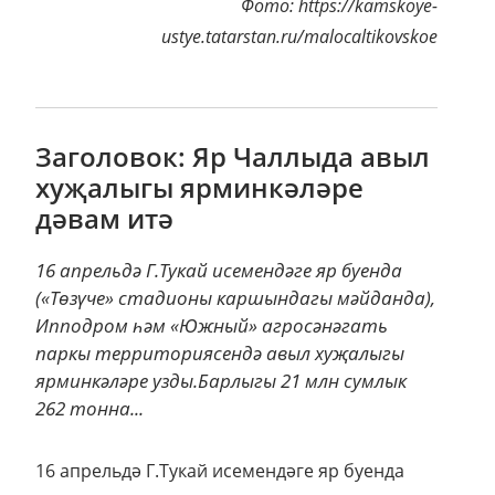
Фото: https://kamskoye-
ustye.tatarstan.ru/malocaltikovskoe
Заголовок: Яр Чаллыда авыл
хуҗалыгы ярминкәләре
дәвам итә
16 апрельдә Г.Тукай исемендәге яр буенда
(«Төзүче» стадионы каршындагы мәйданда),
Ипподром һәм «Южный» агросәнәгать
паркы территориясендә авыл хуҗалыгы
ярминкәләре узды.Барлыгы 21 млн сумлык
262 тонна...
16 апрельдә Г.Тукай исемендәге яр буенда