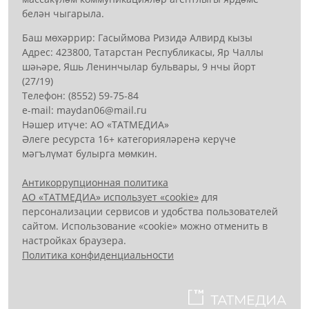
белән чыгарыла.
Баш мөхәррир: Гасыймова Ризидә Алвирд кызы
Адрес: 423800, Татарстан Республикасы, Яр Чаллы
шәһәре, Яшь Ленинчылар бульвары, 9 нчы йорт
(27/19)
Телефон: (8552) 59-75-84
е-mail: mауdаn06@mail.гu
Нәшер итүче: АО «ТАТМЕДИА»
Әлеге ресурста 16+ категорияләренә керүче
мәгълүмат булырга мөмкин.
Антикоррупционная политика
АО «ТАТМЕДИА» использует «cookie»
для
персонализации сервисов и удобства пользователей
сайтом. Использование «cookie» можно отменить в
настройках браузера.
Политика конфиденциальности