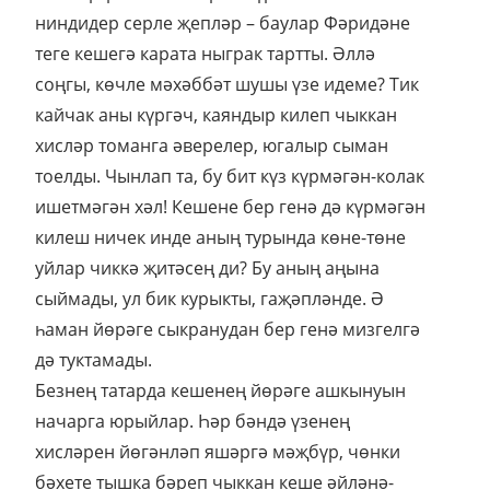
ниндидер серле җепләр – баулар Фәридәне
теге кешегә карата ныграк тартты. Әллә
соңгы, көчле мәхәббәт шушы үзе идеме? Тик
кайчак аны күргәч, каяндыр килеп чыккан
хисләр томанга әверелер, югалыр сыман
тоелды. Чынлап та, бу бит күз күрмәгән-колак
ишетмәгән хәл! Кешене бер генә дә күрмәгән
килеш ничек инде аның турында көне-төне
уйлар чиккә җитәсең ди? Бу аның аңына
сыймады, ул бик курыкты, гаҗәпләнде. Ә
һаман йөрәге сыкранудан бер генә мизгелгә
дә туктамады.
Безнең татарда кешенең йөрәге ашкынуын
начарга юрыйлар. Һәр бәндә үзенең
хисләрен йөгәнләп яшәргә мәҗбүр, чөнки
бәхете тышка бәреп чыккан кеше әйләнә-