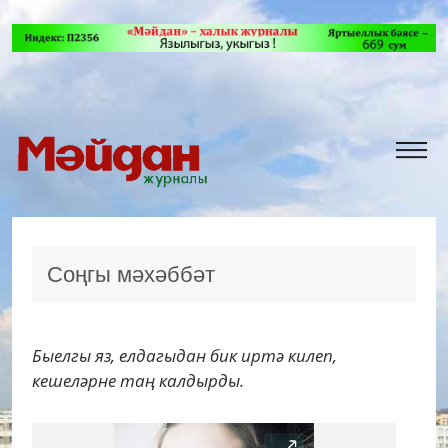
Соңгы мәхәббәт
Быелгы яз, елдагыдан бик иртә килеп,
кешеләрне таң калдырды.