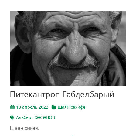
Питекантроп Габделбарый
18 апрель 2022
Шаян сәхифә
Альберт ХӘСӘНОВ
Шаян хикәя.