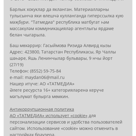
Барлык хокуклар да якланган. Материалларны
тулысынча яки өлешчә кулланганда гиперссылка кую
мәҗбүри. "Татмедиа" республика матбугат һәм
массакүләм коммуникацияләр агентлыгы ярдәме
белән чыгарыла.
Баш мөхәррир: Гасыймова Ризидә Алвирд кызы
Адрес: 423800, Татарстан Республикасы, Яр Чаллы
шәһәре, Яшь Ленинчылар бульвары, 9 нчы йорт
(27/19)
Телефон: (8552) 59-75-84
е-mail: mауdаn06@mail.гu
Нәшер итүче: АО «ТАТМЕДИА»
Әлеге ресурста 16+ категорияләренә керүче
мәгълүмат булырга мөмкин.
Антикоррупционная политика
АО «ТАТМЕДИА» использует «cookie»
для
персонализации сервисов и удобства пользователей
сайтом. Использование «cookie» можно отменить в
настройках браузера.