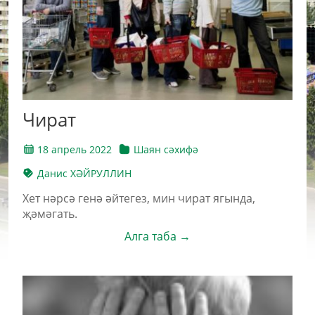
Чират
18 апрель 2022
Шаян сәхифә
Данис ХӘЙРУЛЛИН
Хет нәрсә генә әйтегез, мин чират ягында,
җәмәгать.
Алга таба →