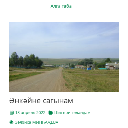
Алга таба →
Әнкәйне сагынам
18 апрель 2022
Шигъри гөләндәм
Зөләйха МИНҺАҖЕВА