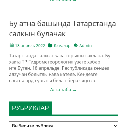
Бу атна башында Татарстанда
салкын булачак
18 апрель 2022
Язмалар
Admin
Татарстанда салкын һава торышы саклана. Бу
хакта ТР Гидрометеорология үзәге хәбәр
итә.Бүген, 18 апрельдә, Республикада көндез
аязучан болытлы һава көтелә. Көндезге
сәгатьләрдә урыны белән бераз яңгыр...
Алга таба →
РУБРИКЛАР