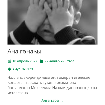
Ана гөнаһы
18 апрель 2022
Хикәяләр киштәсе
Амур ФӘЛӘХ
Чаллы шәһәрендә яшәгән, гомерен игелекле
һөнәргә – шәфкать туташы хезмәтенә
багышлаган Мөхәллилә Нәҗметдинованың якты
истәлегенә.
Алга таба →