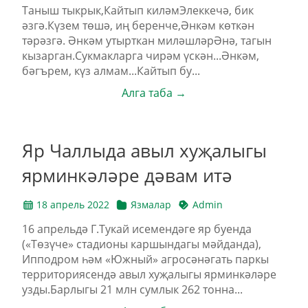
Таныш тыкрык,Кайтып киләмЭлеккечә, бик
әзгә.Күзем төшә, иң беренче,Әнкәм көткән
тәрәзгә. Әнкәм утырткан миләшләрӘнә, тагын
кызарган.Сукмакларга чирәм үскән...Әнкәм,
бәгърем, күз алмам...Кайтып бу...
Алга таба →
Яр Чаллыда авыл хуҗалыгы
ярминкәләре дәвам итә
18 апрель 2022
Язмалар
Admin
16 апрельдә Г.Тукай исемендәге яр буенда
(«Төзүче» стадионы каршындагы мәйданда),
Ипподром һәм «Южный» агросәнәгать паркы
территориясендә авыл хуҗалыгы ярминкәләре
узды.Барлыгы 21 млн сумлык 262 тонна...