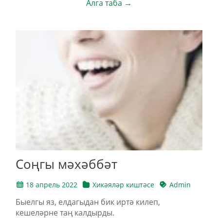
Алга таба →
Соңгы мәхәббәт
18 апрель 2022
Хикәяләр киштәсе
Admin
Быелгы яз, елдагыдан бик иртә килеп,
кешеләрне таң калдырды.