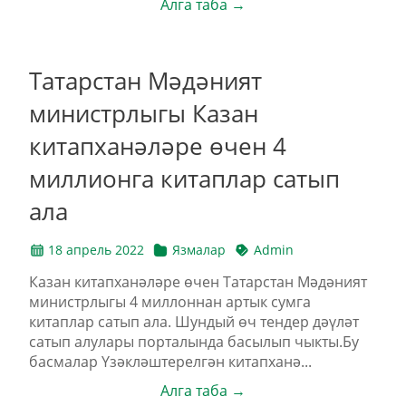
Алга таба →
Татарстан Мәдәният
министрлыгы Казан
китапханәләре өчен 4
миллионга китаплар сатып
ала
18 апрель 2022
Язмалар
Admin
Казан китапханәләре өчен Татарстан Мәдәният
министрлыгы 4 миллоннан артык сумга
китаплар сатып ала. Шундый өч тендер дәүләт
сатып алулары порталында басылып чыкты.Бу
басмалар Үзәкләштерелгән китапханә...
Алга таба →