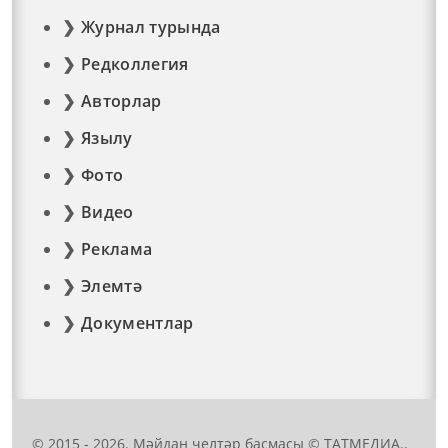
Журнал турында
Редколлегия
Авторлар
Язылу
Фото
Видео
Реклама
Элемтә
Документлар
© 2015 - 2026. Мәйдан челтәр басмасы © ТАТМЕДИА..