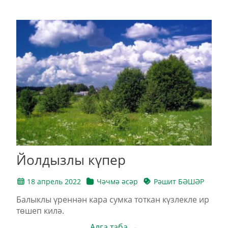
Йолдызлы күпер
18 апрель 2022
Чәчмә әсәр
Рәшит БӘШӘР
Балыклы үреннән кара сумка тоткан күзлекле ир
төшеп килә.
Алга таба →