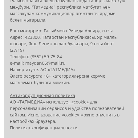
тулысынча яки өлешчә кулланганда гиперссылка кую
мәҗбүри. "Татмедиа" республика матбугат һәм
массакүләм коммуникацияләр агентлыгы ярдәме
белән чыгарыла.
Баш мөхәррир: Гасыймова Ризидә Алвирд кызы
Адрес: 423800, Татарстан Республикасы, Яр Чаллы
шәһәре, Яшь Ленинчылар бульвары, 9 нчы йорт
(27/19)
Телефон: (8552) 59-75-84
е-mail: mауdаn06@mail.гu
Нәшер итүче: АО «ТАТМЕДИА»
Әлеге ресурста 16+ категорияләренә керүче
мәгълүмат булырга мөмкин.
Антикоррупционная политика
АО «ТАТМЕДИА» использует «cookie»
для
персонализации сервисов и удобства пользователей
сайтом. Использование «cookie» можно отменить в
настройках браузера.
Политика конфиденциальности