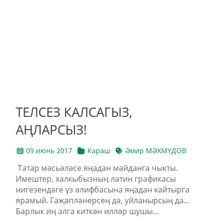
ТЕЛСЕЗ КАЛСАГЫЗ,
АҢЛАРСЫЗ!
09 июнь 2017
Караш
Әмир МӘХМҮДОВ
Татар мәсьәләсе яңадан мәйданга чыкты.
Имештер, халкыбызның латин графикасы
нигезендәге үз әлифбасына яңадан кайтырга
ярамый. Гаҗәпләнерсең дә, уйланырсың да...
Барлык иң алга киткән илләр шушы...