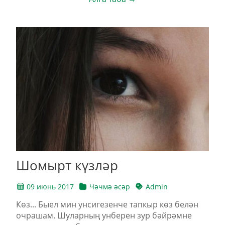
Шомырт күзләр
09 июнь 2017
Чәчмә әсәр
Admin
Көз... Быел мин унсигезенче тапкыр көз белән
очрашам. Шуларның унберен зур бәйрәмне