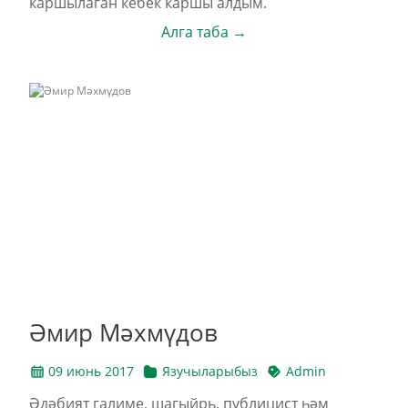
каршылаган кебек каршы алдым.
Алга таба →
Әмир Мәхмүдов
09 июнь 2017
Язучыларыбыз
Admin
Әдәбият галиме, шагыйрь, публицист һәм