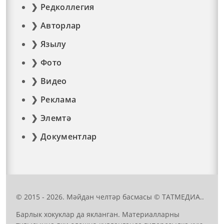
Редколлегия
Авторлар
Язылу
Фото
Видео
Реклама
Элемтә
Документлар
© 2015 - 2026. Мәйдан челтәр басмасы © ТАТМЕДИА..
Барлык хокуклар да якланган. Материалларны