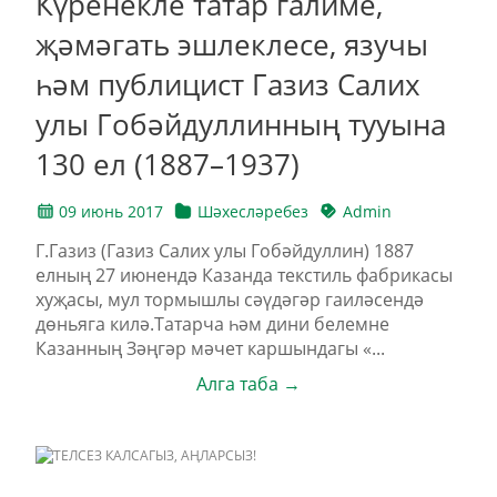
Күренекле татар галиме,
җәмәгать эшлеклесе, язучы
һәм публицист Газиз Салих
улы Гобәйдуллинның тууына
130 ел (1887–1937)
09 июнь 2017
Шәхесләребез
Admin
Г.Газиз (Газиз Салих улы Гобәйдуллин) 1887
елның 27 июнендә Казанда текстиль фабрикасы
хуҗасы, мул тормышлы сәүдәгәр гаиләсендә
дөньяга килә.Татарча һәм дини белемне
Казанның Зәңгәр мәчет каршындагы «...
Алга таба →