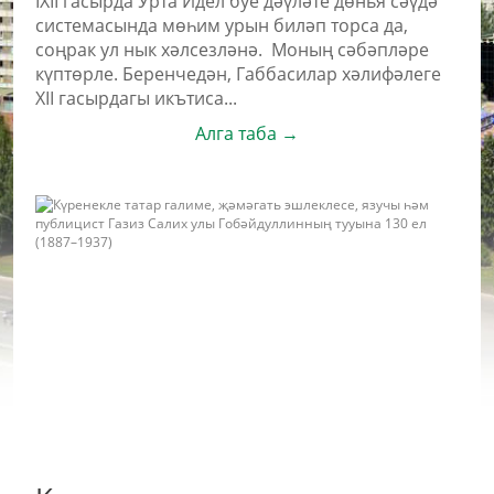
IXII гасырда Урта Идел буе дәүләте дөнья сәүдә
системасында мөһим урын биләп торса да,
соңрак ул нык хәлсезләнә. Моның сәбәпләре
күптөрле. Беренчедән, Габбасилар хәлифәлеге
XII гасырдагы икътиса...
Алга таба →