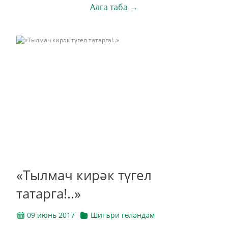
Алга таба →
«Тылмач кирәк түгел
татарга!..»
09 июнь 2017
Шигъри гөләндәм