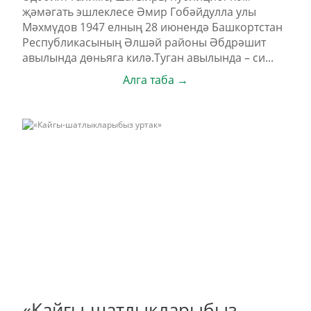
җәмәгать эшлеклесе Әмир Гобәйдулла улы
Мәхмүдов 1947 елның 28 июнендә Башкортстан
Республикасының Әлшәй районы Әбдрәшит
авылында дөньяга килә.Туган авылында – си...
Алга таба →
«Кайгы-шатлыкларыбыз