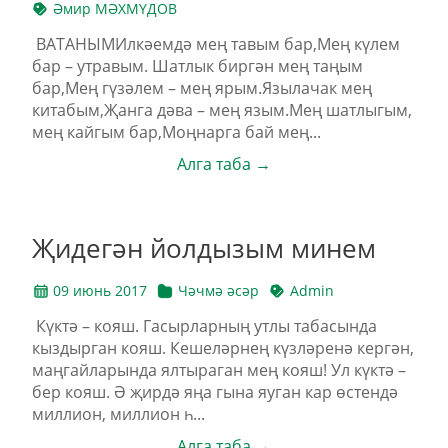
Әмир МӘХМҮДОВ
ВАТАНЫМИлкәемдә мең тавым бар,Мең күлем
бар – утравым. Шатлык биргән мең таңым
бар,Мең гүзәлем – мең ярым.Язылачак мең
китабым,Җанга дәва – мең язым.Мең шатлыгым,
мең кайгым бар,Моңнарга бай мең...
Алга таба →
Җидегән йолдызым минем
09 июнь 2017
Чәчмә әсәр
Admin
Күктә – кояш. Гасырларның утлы табасында
кыздырган кояш. Кешеләрнең күзләренә кергән,
маңгайларында ялтыраган мең кояш! Ул күктә –
бер кояш. Ә җирдә яңа гына яуган кар өстендә
миллион, миллион һ...
Алга таба →