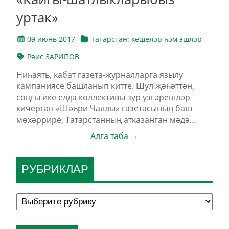
уртак»
09 июнь 2017
Татарстан: кешеләр һәм эшләр
Рәис ЗАРИПОВ
Ниһаять, кабат газета-журналларга язылу
кампаниясе башланып китте. Шул җәһәттән,
соңгы ике елда коллективы зур үзгәрешләр
кичергән «Шәһри Чаллы» газетасының баш
мөхәррире, Татарстанның атказанган мәдә...
Алга таба →
РУБРИКЛАР