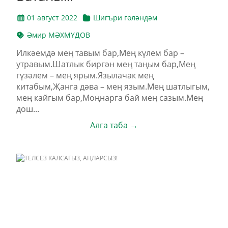
01 август 2022
Шигъри гөләндәм
Әмир МӘХМҮДОВ
Илкәемдә мең тавым бар,Мең күлем бар –
утравым.Шатлык биргән мең таңым бар,Мең
гүзәлем – мең ярым.Язылачак мең
китабым,Җанга дәва – мең язым.Мең шатлыгым,
мең кайгым бар,Моңнарга бай мең сазым.Мең
дош...
Алга таба →