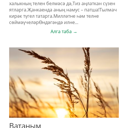
халыкның телен белмәсә дә,Тиз аңлаткан сүзен
ятларга.Җанкаенда аның намус – патша!Тылмач
кирәк түгел татарга.Милләтне һәм телне
сөймәүчеләрӨндәгәндә илне...
Алга таба →
Ватаным