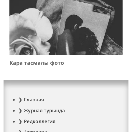
Кара тасмалы фото
Главная
Журнал турында
Редколлегия