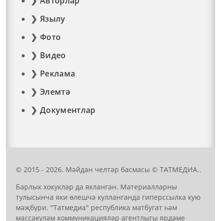
Авторлар
Язылу
Фото
Видео
Реклама
Элемтә
Документлар
© 2015 - 2026. Мәйдан челтәр басмасы © ТАТМЕДИА..
Барлык хокуклар да якланган. Материалларны
тулысынча яки өлешчә кулланганда гиперссылка кую
мәҗбүри. "Татмедиа" республика матбугат һәм
массакүләм коммуникацияләр агентлыгы ярдәме