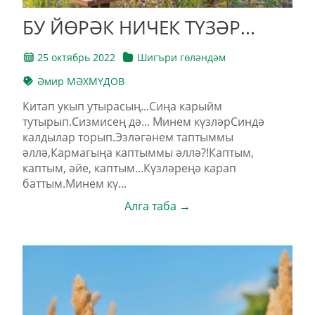
БУ ЙӨРӘК НИЧЕК ТҮЗӘР...
25 октябрь 2022
Шигъри гөләндәм
Әмир МӘХМҮДОВ
Китап укып утырасың...Сиңа карыйм
тутырып.Сизмисең дә... Минем күзләрСиндә
калдылар торып.Эзләгәнем таптыммы
әллә,Кармагыңа каптыммы әллә?!Каптым,
каптым, әйе, каптым...Күзләреңә карап
баттым.Минем кү...
Алга таба →