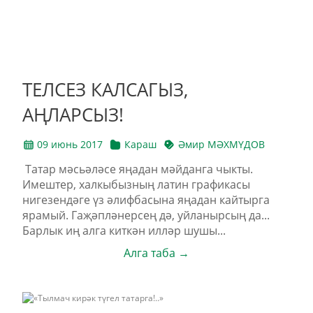
ТЕЛСЕЗ КАЛСАГЫЗ,
АҢЛАРСЫЗ!
09 июнь 2017
Караш
Әмир МӘХМҮДОВ
Татар мәсьәләсе яңадан мәйданга чыкты.
Имештер, халкыбызның латин графикасы
нигезендәге үз әлифбасына яңадан кайтырга
ярамый. Гаҗәпләнерсең дә, уйланырсың да...
Барлык иң алга киткән илләр шушы...
Алга таба →