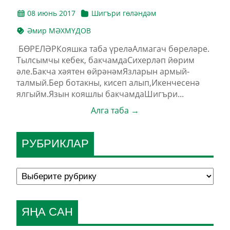
08 июнь 2017
Шигъри гөләндәм
Әмир МӘХМҮДОВ
БӨРЕЛӘРКояшка таба үреләАлмагач бөреләре.
Тылсымчы кебек, бакчамдаСихерләп йөрим
әле.Бакча хәятен өйрәнәмЯзларын армый-
талмый.Бер ботакны, кисеп алып,Икенчесенә
ялгыйм.Язын кояшлы бакчамдаШигъри...
Алга таба →
РУБРИКЛАР
ЯҢА САН