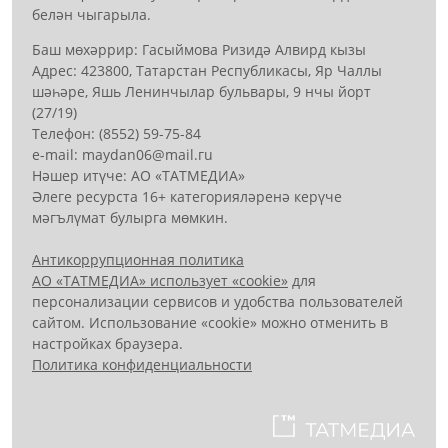
белән чыгарыла.
Баш мөхәррир: Гасыймова Ризидә Алвирд кызы
Адрес: 423800, Татарстан Республикасы, Яр Чаллы
шәһәре, Яшь Ленинчылар бульвары, 9 нчы йорт
(27/19)
Телефон: (8552) 59-75-84
е-mail: mауdаn06@mail.гu
Нәшер итүче: АО «ТАТМЕДИА»
Әлеге ресурста 16+ категорияләренә керүче
мәгълүмат булырга мөмкин.
Антикоррупционная политика
АО «ТАТМЕДИА» использует «cookie»
для
персонализации сервисов и удобства пользователей
сайтом. Использование «cookie» можно отменить в
настройках браузера.
Политика конфиденциальности