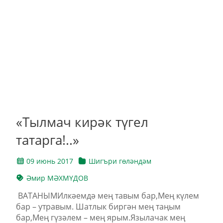
«Тылмач кирәк түгел
татарга!..»
09 июнь 2017
Шигъри гөләндәм
Әмир МӘХМҮДОВ
ВАТАНЫМИлкәемдә мең тавым бар,Мең күлем
бар – утравым. Шатлык биргән мең таңым
бар,Мең гүзәлем – мең ярым.Язылачак мең