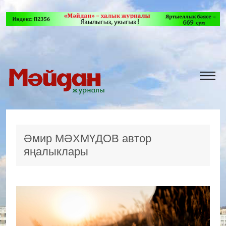
Әмир МӘХМҮДОВ автор
яңалыклары