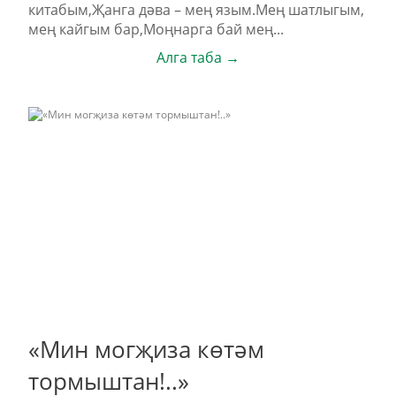
китабым,Җанга дәва – мең язым.Мең шатлыгым,
мең кайгым бар,Моңнарга бай мең...
Алга таба →
«Мин могҗиза көтәм
тормыштан!..»