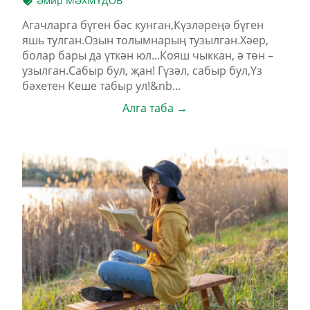
Әмир МӘХМҮДОВ
Агачларга бүген бәс кунган,Күзләреңә бүген
яшь тулган.Озын толымнарың тузылган.Хәер,
болар бары да үткән юл...Кояш чыккан, ә төн –
узылган.Сабыр бул, җан! Гүзәл, сабыр бул,Үз
бәхетен Кеше табыр ул!&nb...
Алга таба →