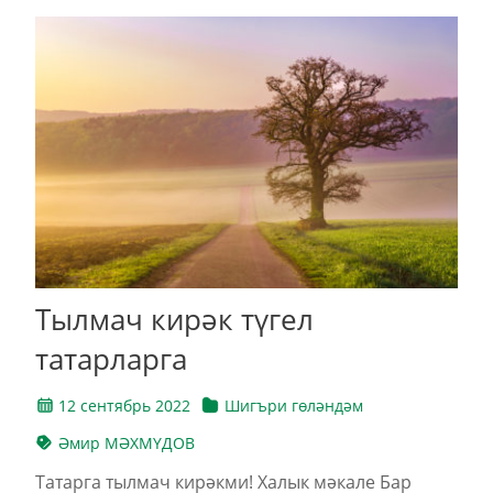
Тылмач кирәк түгел
татарларга
12 сентябрь 2022
Шигъри гөләндәм
Әмир МӘХМҮДОВ
Татарга тылмач кирәкми! Халык мәкале Бар