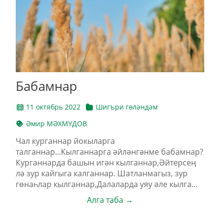
Бабамнар
11 октябрь 2022
Шигъри гөләндәм
Әмир МӘХМҮДОВ
Чал курганнар йокыларга
талганнар...Кылганнарга әйләнгәнме бабамнар?
Курганнарда башын игән кылганнар,Әйтерсең
лә зур кайгыга калганнар. Шатланмагыз, зур
гөнаһлар кылганнар,Далаларда уяу әле кылга...
Алга таба →