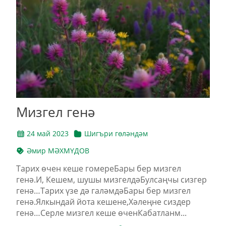
Мизгел генә
24 май 2023
Шигъри гөләндәм
Әмир МӘХМҮДОВ
Тарих өчен кеше гомереБары бер мизгел
генә.И, Кешем, шушы мизгелдәБулсаңчы сизгер
генә…Тарих үзе дә галәмдәБары бер мизгел
генә.Ялкындай йота кешене,Хәлеңне сиздер
генә…Серле мизгел кеше өченКабатланм...