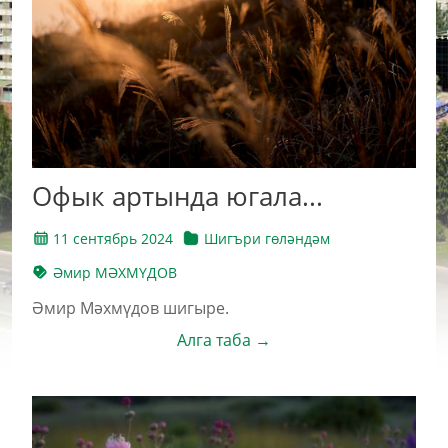
Офык артында югала...
11 сентябрь 2024
Шигъри гөләндәм
Әмир МӘХМҮДОВ
Әмир Мәхмүдов шигыре.
Алга таба →