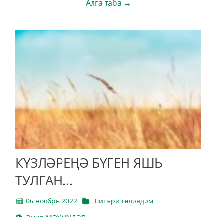
Алга таба →
КҮЗЛӘРЕҢӘ БҮГЕН ЯШЬ
ТУЛГАН...
06 ноябрь 2022
Шигъри гөләндәм